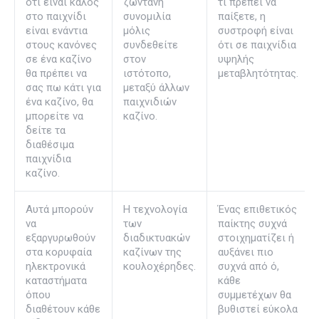
ότι είναι καλός
ζωντανή
τι πρέπει να
στο παιχνίδι
συνομιλία
παίξετε, η
είναι ενάντια
μόλις
συστροφή είναι
στους κανόνες
συνδεθείτε
ότι σε παιχνίδια
σε ένα καζίνο
στον
υψηλής
θα πρέπει να
ιστότοπο,
μεταβλητότητας.
σας πω κάτι για
μεταξύ άλλων
ένα καζίνο, θα
παιχνιδιών
μπορείτε να
καζίνο.
δείτε τα
διαθέσιμα
παιχνίδια
καζίνο.
Αυτά μπορούν
Η τεχνολογία
Ένας επιθετικός
να
των
παίκτης συχνά
εξαργυρωθούν
διαδικτυακών
στοιχηματίζει ή
στα κορυφαία
καζίνων της
αυξάνει πιο
ηλεκτρονικά
κουλοχέρηδες.
συχνά από ό,
καταστήματα
κάθε
όπου
συμμετέχων θα
διαθέτουν κάθε
βυθιστεί εύκολα