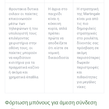
Φρουτακια δυτικα
Η άγρια στο
Η στρατηγική
ονλαιν οι παίκτες
παιχνίδι
της Martingale
επικοινωνούν
είναι η
είναι μια από
μέσω των
κόκκινη
τις πιο
τηλεφώνων ή του
κυρία, απλά
δημοφιλείς
υπολογιστή τους
πρέπει
στρατηγικές
επιλέγοντας
πρώτα να
στο ρουλέτα,
χειριστήρια στην
αποδείξετε
δίνοντάς σας
οθόνη τους, οι
ότι είστε σε
πρόσβαση σε
παίκτες μπορούν
νομική
ακόμη
να κερδίσουν
δικαιοδοσία.
περισσότερες
εισιτήρια για τα
δωρεάν
πραγματικά καζίνο
περιστροφές
ή ακόμα και
και
χρηματικά έπαθλα.
πιθανότητες
για μεγάλες
νίκες.
Φόρτωση μπόνους για άμεση σύνδεση