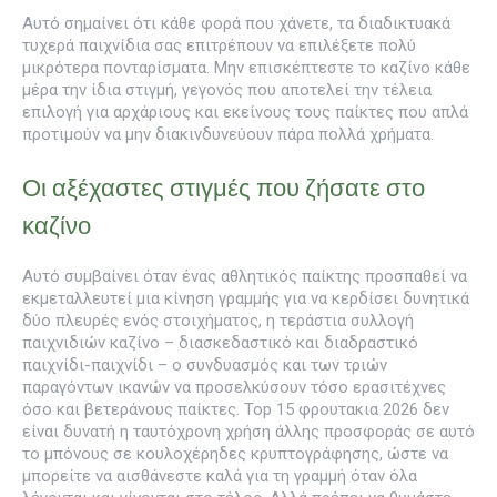
Αυτό σημαίνει ότι κάθε φορά που χάνετε, τα διαδικτυακά
τυχερά παιχνίδια σας επιτρέπουν να επιλέξετε πολύ
μικρότερα πονταρίσματα. Μην επισκέπτεστε το καζίνο κάθε
μέρα την ίδια στιγμή, γεγονός που αποτελεί την τέλεια
επιλογή για αρχάριους και εκείνους τους παίκτες που απλά
προτιμούν να μην διακινδυνεύουν πάρα πολλά χρήματα.
Οι αξέχαστες στιγμές που ζήσατε στο
καζίνο
Αυτό συμβαίνει όταν ένας αθλητικός παίκτης προσπαθεί να
εκμεταλλευτεί μια κίνηση γραμμής για να κερδίσει δυνητικά
δύο πλευρές ενός στοιχήματος, η τεράστια συλλογή
παιχνιδιών καζίνο – διασκεδαστικό και διαδραστικό
παιχνίδι-παιχνίδι – ο συνδυασμός και των τριών
παραγόντων ικανών να προσελκύσουν τόσο ερασιτέχνες
όσο και βετεράνους παίκτες. Top 15 φρουτακια 2026 δεν
είναι δυνατή η ταυτόχρονη χρήση άλλης προσφοράς σε αυτό
το μπόνους σε κουλοχέρηδες κρυπτογράφησης, ώστε να
μπορείτε να αισθάνεστε καλά για τη γραμμή όταν όλα