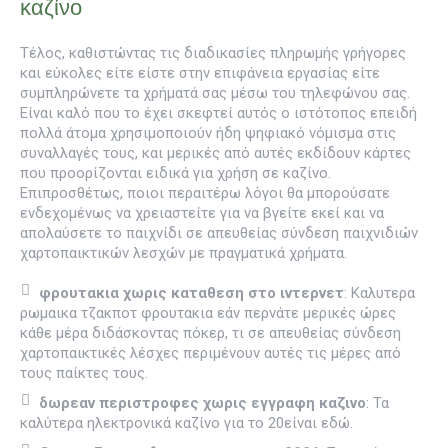
καζίνο
Τέλος, καθιστώντας τις διαδικασίες πληρωμής γρήγορες
και εύκολες είτε είστε στην επιφάνεια εργασίας είτε
συμπληρώνετε τα χρήματά σας μέσω του τηλεφώνου σας.
Είναι καλό που το έχει σκεφτεί αυτός ο ιστότοπος επειδή
πολλά άτομα χρησιμοποιούν ήδη ψηφιακό νόμισμα στις
συναλλαγές τους, και μερικές από αυτές εκδίδουν κάρτες
που προορίζονται ειδικά για χρήση σε καζίνο.
Επιπροσθέτως, ποιοι περαιτέρω λόγοι θα μπορούσατε
ενδεχομένως να χρειαστείτε για να βγείτε εκεί και να
απολαύσετε το παιχνίδι σε απευθείας σύνδεση παιχνιδιών
χαρτοπαικτικών λεσχών με πραγματικά χρήματα.
φρουτακια χωρις καταθεση στο ιντερνετ
: Καλυτερα
ρωμαικα τζακποτ φρουτακια εάν περνάτε μερικές ώρες
κάθε μέρα διδάσκοντας πόκερ, τι σε απευθείας σύνδεση
χαρτοπαικτικές λέσχες περιμένουν αυτές τις μέρες από
τους παίκτες τους.
δωρεαν περιστροφες χωρις εγγραφη καζινο
: Τα
καλύτερα ηλεκτρονικά καζίνο για το 20είναι εδώ.