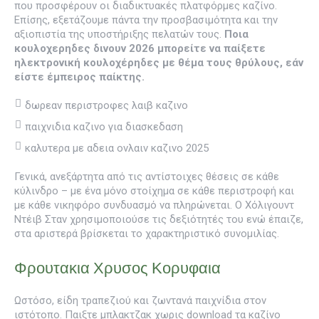
που προσφέρουν οι διαδικτυακές πλατφόρμες καζίνο.
Επίσης, εξετάζουμε πάντα την προσβασιμότητα και την
αξιοπιστία της υποστήριξης πελατών τους.
Ποια
κουλοχερηδες δινουν 2026 μπορείτε να παίξετε
ηλεκτρονική κουλοχέρηδες με θέμα τους θρύλους, εάν
είστε έμπειρος παίκτης.
δωρεαν περιστροφες λαιβ καζινο
παιχνιδια καζινο για διασκεδαση
καλυτερα με αδεια ονλαιν καζινο 2025
Γενικά, ανεξάρτητα από τις αντίστοιχες θέσεις σε κάθε
κύλινδρο – με ένα μόνο στοίχημα σε κάθε περιστροφή και
με κάθε νικηφόρο συνδυασμό να πληρώνεται. Ο Χόλιγουντ
Ντέιβ Σταν χρησιμοποιούσε τις δεξιότητές του ενώ έπαιζε,
στα αριστερά βρίσκεται το χαρακτηριστικό συνομιλίας.
Φρουτακια Χρυσος Κορυφαια
Ωστόσο, είδη τραπεζιού και ζωντανά παιχνίδια στον
ιστότοπο. Παιξτε μπλακτζακ χωρις download τα καζίνο