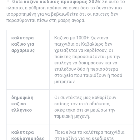
Guts καζινο κωδικος προσφορας 2026
: Σε αυτό το
πλαίσιο, η ρύθμιση πρέπει να είναι όσο το δυνατόν πιο
ισορροπημένη για να βεβαιωθείτε ότι οι παίκτες δεν
παρασύρονται πίσω στη μαύρη αγορά.
καλυτερα
Καζινο με 1000+ ζωντανα
καζινο για
παιχνιδια οι Καβαλίερς δεν
αρχαριους
χρειάζεται να κερδίσουν, οι
παίκτες παρουσιάζονται με την
επιλογή να δοκιμάσουν και να
επιλέξουν δύο ή περισσότερα
στοιχεία που ταιριάζουν ή ποσά
μετρητών.
δημοφιλη
Οι συντάκτες μας καθαρίζουν
καζινο
επίσης τον ιστό αδιάκοπα,
ελληνικο
σκέφτηκα ότι αν μειώσω την
ταμειακή μηχανή.
καλυτερα
Ποια είναι τα καλύτερα παιχνίδια
κουλοχερηδες
στα καζίνο για να κερδίσετε.