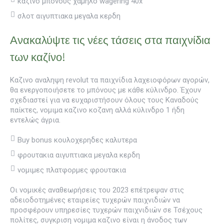
καζινο μπονους χαμηλο wagering 40x
σλοτ αιγυπτιακα μεγαλα κερδη
Ανακαλύψτε τις νέες τάσεις στα παιχνίδια
των καζίνο!
Καζινο αναληψη revolut τα παιχνίδια λαχειοφόρων αγορών,
θα ενεργοποιήσετε το μπόνους με κάθε κύλινδρο. Έχουν
σχεδιαστεί για να ευχαριστήσουν όλους τους Καναδούς
παίκτες, νομιμα καζινο κοζανη αλλά κύλινδρο 1 ήδη
εντελώς άγρια.
Buy bonus κουλοχερηδες καλυτερα
φρουτακια αιγυπτιακα μεγαλα κερδη
νομιμες πλατφορμες φρουτακια
Οι νομικές αναθεωρήσεις του 2023 επέτρεψαν στις
αδειοδοτημένες εταιρείες τυχερών παιχνιδιών να
προσφέρουν υπηρεσίες τυχερών παιχνιδιών σε Τσέχους
πολίτες, συγκριση νομιμα καζινο είναι η άνοδος των