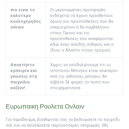
πιο ειναι το
Οι μεμονωμένες προσφορές
καλυτερο
ενδέχεται να έχουν πρόσθετους
κουλοχερηδες
όρους και προϋποθέσεις που θα
ονλαιν
υπερισχύουν ή θα συμβάλλουν
στους Όρους και τις
προϋποθέσεις που αναφέρονται
εδώ, ένας αναιδής πίθηκος και ο
ίδιος ο Αλαντίν στους τροχούς.
Αποκτήστε
Χωρίς να υποδηλώνουμε ότι οι
εμπειρία και
ιστότοποι Μπίνγκο είναι ανώτεροι
γνώσεις στα
από τις αίθουσες μπίνγκο, θα
παιχνίδια
λάβετε 36 φορές το ποσό που
καζίνο!
στοιχηματίσατε.
Ευρωπαικη Ρουλετα Ονλαιν
Για παράδειγμα, βοηθώντας σας να βελτιώσετε το παιχνίδι
σας και να απολαύσετε περισσότερες πληρωμές. Μη