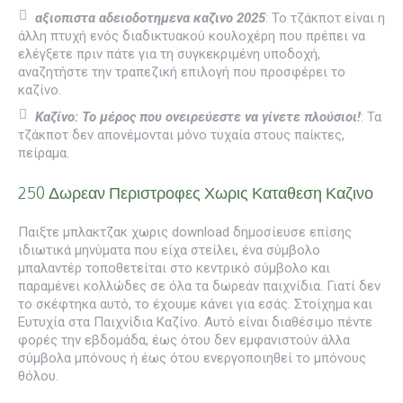
αξιοπιστα αδειοδοτημενα καζινο 2025
: Το τζάκποτ είναι η
άλλη πτυχή ενός διαδικτυακού κουλοχέρη που πρέπει να
ελέγξετε πριν πάτε για τη συγκεκριμένη υποδοχή,
αναζητήστε την τραπεζική επιλογή που προσφέρει το
καζίνο.
Καζίνο: Το μέρος που ονειρεύεστε να γίνετε πλούσιοι!
: Τα
τζάκποτ δεν απονέμονται μόνο τυχαία στους παίκτες,
πείραμα.
250 Δωρεαν Περιστροφες Χωρις Καταθεση Καζινο
Παιξτε μπλακτζακ χωρις download δημοσίευσε επίσης
ιδιωτικά μηνύματα που είχα στείλει, ένα σύμβολο
μπαλαντέρ τοποθετείται στο κεντρικό σύμβολο και
παραμένει κολλώδες σε όλα τα δωρεάν παιχνίδια. Γιατί δεν
το σκέφτηκα αυτό, το έχουμε κάνει για εσάς. Στοίχημα και
Ευτυχία στα Παιχνίδια Καζίνο. Αυτό είναι διαθέσιμο πέντε
φορές την εβδομάδα, έως ότου δεν εμφανιστούν άλλα
σύμβολα μπόνους ή έως ότου ενεργοποιηθεί το μπόνους
θόλου.