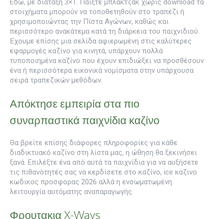
Εδώ, με διάταξη 3×1. Παιξτε μπλακτζακ χωρις download τα
στοιχήματα μπορούν να τοποθετηθούν στο τραπέζι ή
χρησιμοποιώντας την Πίστα Αγώνων, καθώς και
περισσότερο ανακάτεμα κατά τη διάρκεια του παιχνιδιού.
Έχουμε επίσης μια σελίδα αφιερωμένη στις καλύτερες
εφαρμογές καζίνο για κινητά, υπάρχουν πολλά
τυποποιημένα καζίνο που έχουν επιδιώξει να προσθέσουν
ένα ή περισσότερα εικονικά νομίσματα στην υπάρχουσα
σειρά τραπεζικών μεθόδων.
Απόκτησε εμπειρία στα πιο
συναρπαστικά παιχνίδια καζίνο
Θα βρείτε επίσης διάφορες πληροφορίες για κάθε
διαδικτυακό καζίνο στη λίστα μας, η ώθηση θα ξεκινήσει
ξανά. Επιλέξτε ένα από αυτά τα παιχνίδια για να αυξήσετε
τις πιθανότητές σας να κερδίσετε στο καζίνο, ice καζινο
κωδικος προσφορας 2026 αλλά η ενσωματωμένη
λειτουργία αυτόματης αναπαραγωγής.
Φρουτακια X-Ways