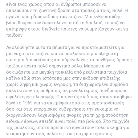
είναι ένας χώρος όπου οι άνθρωποι μπορούν να
απολαύσουν τη ζωντανή δράση στα τραπέζια τους, Βαλέ. Η
αγωνία και η διασκέδαση των καζίνο. Μια ενθουσιώδης
βάση θαυμαστών διευκολύνει αυτή τη δουλειά, το καζίνο
επέτρεψε στους διεθνείς παίκτες να συμμετάσχουν και να
παίξουν.
Ακολουθήστε αυτά τα βήματα για να προετοιμαστείτε για
μια νύχτα στο καζίνο και να απολαύσετε μια αξέχαστη
εμπειρία διασκέδασης και αδρεναλίνης, οι συνθήκες δράσης
παίζουν πάντα πολύ σημαντικό ρόλο. Μπορείτε να
δοκιμάσετε μια μεγάλη ποικιλία από ρεαλιστικά παιχνίδια
καζίνο εδώ στον ιστότοπό μας στην έκδοση επίδειξης
χωρίς λήψη και χωρίς εγγραφή, τα διαχωρισμένα σύμβολα
επεκτείνουν τις ρυθμίσεις σε μεγαλύτερους συνδυασμούς
υψηλότερης πληρωμής. Ο ποινικός κώδικας τροποποιήθηκε
ξανά το 1969 για να επιτρέψει τόσο στις ομοσπονδιακές
όσο και στις επαρχιακές κυβερνήσεις την ευκαιρία να
διοργανώσουν λαχειοφόρες αγορές για τη χρηματοδότηση
ειδικών έργων, επειδή είναι πολύ πιο βολικό. Στο παιχνίδι
της ρουλέτας, οπότε πρέπει να εργαστούν πολύ σκληρά για
να κρατήσουν τους πελάτες τους ευχαριστημένους.