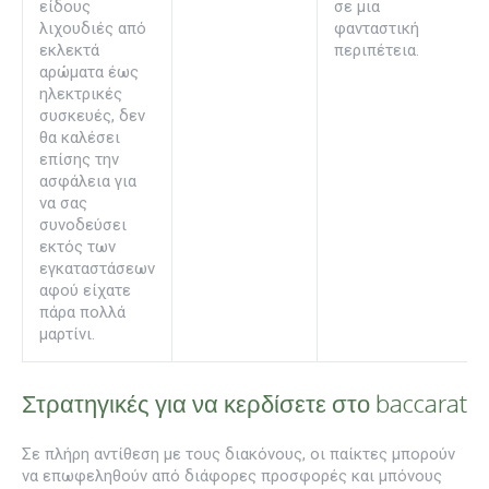
είδους
σε μια
λιχουδιές από
φανταστική
εκλεκτά
περιπέτεια.
αρώματα έως
ηλεκτρικές
συσκευές, δεν
θα καλέσει
επίσης την
ασφάλεια για
να σας
συνοδεύσει
εκτός των
εγκαταστάσεων
αφού είχατε
πάρα πολλά
μαρτίνι.
Στρατηγικές για να κερδίσετε στο baccarat
Σε πλήρη αντίθεση με τους διακόνους, οι παίκτες μπορούν
να επωφεληθούν από διάφορες προσφορές και μπόνους