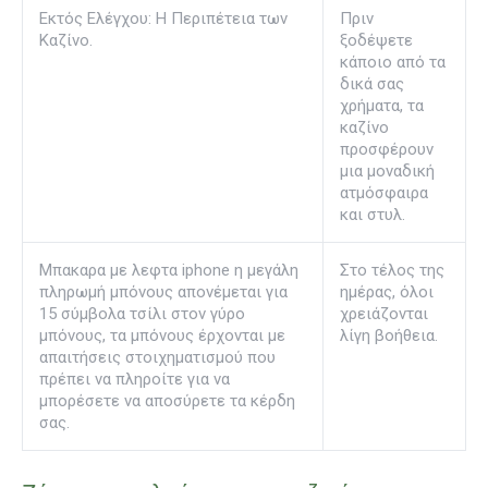
Εκτός Ελέγχου: Η Περιπέτεια των
Πριν
Καζίνο.
ξοδέψετε
κάποιο από τα
δικά σας
χρήματα, τα
καζίνο
προσφέρουν
μια μοναδική
ατμόσφαιρα
και στυλ.
Μπακαρα με λεφτα iphone η μεγάλη
Στο τέλος της
πληρωμή μπόνους απονέμεται για
ημέρας, όλοι
15 σύμβολα τσίλι στον γύρο
χρειάζονται
μπόνους, τα μπόνους έρχονται με
λίγη βοήθεια.
απαιτήσεις στοιχηματισμού που
πρέπει να πληροίτε για να
μπορέσετε να αποσύρετε τα κέρδη
σας.