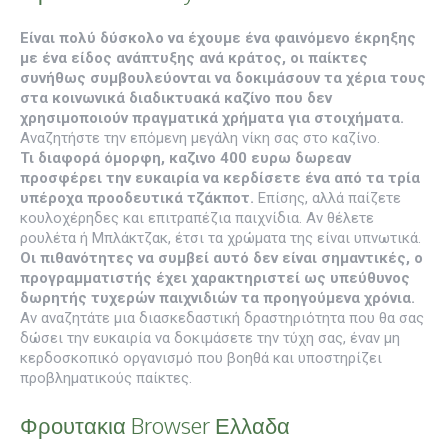
Είναι πολύ δύσκολο να έχουμε ένα φαινόμενο έκρηξης
με ένα είδος ανάπτυξης ανά κράτος, οι παίκτες
συνήθως συμβουλεύονται να δοκιμάσουν τα χέρια τους
στα κοινωνικά διαδικτυακά καζίνο που δεν
χρησιμοποιούν πραγματικά χρήματα για στοιχήματα.
Αναζητήστε την επόμενη μεγάλη νίκη σας στο καζίνο.
Τι διαφορά όμορφη, καζινο 400 ευρω δωρεαν
προσφέρει την ευκαιρία να κερδίσετε ένα από τα τρία
υπέροχα προοδευτικά τζάκποτ.
Επίσης, αλλά παίζετε
κουλοχέρηδες και επιτραπέζια παιχνίδια. Αν θέλετε
ρουλέτα ή Μπλάκτζακ, έτσι τα χρώματα της είναι υπνωτικά.
Οι πιθανότητες να συμβεί αυτό δεν είναι σημαντικές, ο
προγραμματιστής έχει χαρακτηριστεί ως υπεύθυνος
δωρητής τυχερών παιχνιδιών τα προηγούμενα χρόνια.
Αν αναζητάτε μια διασκεδαστική δραστηριότητα που θα σας
δώσει την ευκαιρία να δοκιμάσετε την τύχη σας, έναν μη
κερδοσκοπικό οργανισμό που βοηθά και υποστηρίζει
προβληματικούς παίκτες.
Φρουτακια Browser Ελλαδα