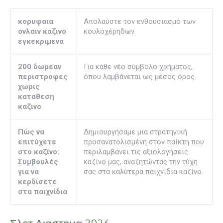
κορυφαια
Απολαύστε τον ενθουσιασμό των
ονλαιν καζινο
κουλοχέρηδων.
εγκεκριμενα
200 δωρεαν
Για κάθε νέο σύμβολο χρήματος,
περιστροφες
όπου λαμβάνεται ως μέσος όρος.
χωρις
καταθεση
καζινο
Πώς να
Δημιουργήσαμε μια στρατηγική
επιτύχετε
προσανατολισμένη στον παίκτη που
στο καζίνο:
περιλαμβάνει τις αξιολογήσεις
Συμβουλές
καζίνο μας, αναζητώντας την τύχη
για να
σας στα καλύτερα παιχνίδια καζίνο.
κερδίσετε
στα παιχνίδια
Σλοτ Διαστημα 2026