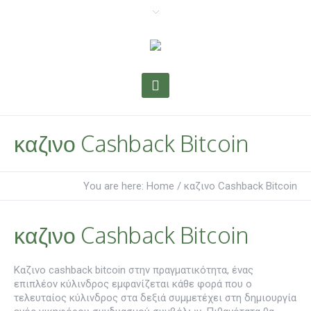
καζινο Cashback Bitcoin
You are here:
Home
/
καζινο Cashback Bitcoin
καζινο Cashback Bitcoin
Καζινο cashback bitcoin στην πραγματικότητα, ένας
επιπλέον κύλινδρος εμφανίζεται κάθε φορά που ο
τελευταίος κύλινδρος στα δεξιά συμμετέχει στη δημιουργία