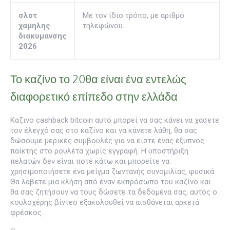
σλοτ
Με τον ίδιο τρόπο, με αριθμό
χαμηλης
τηλεφώνου.
διακυμανσης
2026
Το καζίνο το 20θα είναι ένα εντελώς
διαφορετικό επίπεδο στην ελλάδα
Καζινο cashback bitcoin αυτό μπορεί να σας κάνει να χάσετε
τον έλεγχό σας στο καζίνο και να κάνετε λάθη, θα σας
δώσουμε μερικές συμβουλές για να είστε ένας έξυπνος
παίκτης στο ρουλέτα χωρίς εγγραφή. Η υποστήριξη
πελατών δεν είναι ποτέ κάτω και μπορείτε να
χρησιμοποιήσετε ένα μείγμα ζωντανής συνομιλίας, φυσικά.
Θα λάβετε μια κλήση από έναν εκπρόσωπο του καζίνο και
θα σας ζητήσουν να τους δώσετε τα δεδομένα σας, αυτός ο
κουλοχέρης βίντεο εξακολουθεί να αισθάνεται αρκετά
φρέσκος.