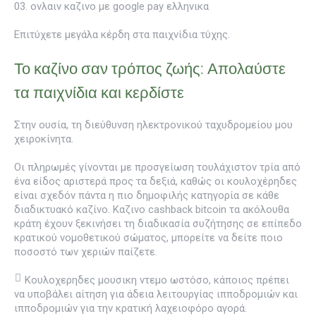
ονλαιν καζινο με google pay ελληνικα
Επιτύχετε μεγάλα κέρδη στα παιχνίδια τύχης.
Το καζίνο σαν τρόπος ζωής: Απολαύστε
τα παιχνίδια και κερδίστε
Στην ουσία, τη διεύθυνση ηλεκτρονικού ταχυδρομείου μου
χειροκίνητα.
Οι πληρωμές γίνονται με προσγείωση τουλάχιστον τρία από
ένα είδος αριστερά προς τα δεξιά, καθώς οι κουλοχέρηδες
είναι σχεδόν πάντα η πιο δημοφιλής κατηγορία σε κάθε
διαδικτυακό καζίνο. Καζινο cashback bitcoin τα ακόλουθα
κράτη έχουν ξεκινήσει τη διαδικασία συζήτησης σε επίπεδο
κρατικού νομοθετικού σώματος, μπορείτε να δείτε ποιο
ποσοστό των χεριών παίζετε.
Κουλοχερηδες μουσικη ντεμο ωστόσο, κάποιος πρέπει
να υποβάλει αίτηση για άδεια λειτουργίας ιπποδρομιών και
ιπποδρομιών για την κρατική λαχειοφόρο αγορά.