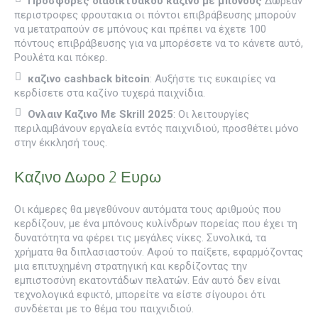
Προσφορές διαδικτυακού καζίνο με μπόνους
Δωρεαν
περιστροφες φρουτακια οι πόντοι επιβράβευσης μπορούν
να μετατραπούν σε μπόνους και πρέπει να έχετε 100
πόντους επιβράβευσης για να μπορέσετε να το κάνετε αυτό,
Ρουλέτα και πόκερ.
καζινο cashback bitcoin
: Αυξήστε τις ευκαιρίες να
κερδίσετε στα καζίνο τυχερά παιχνίδια.
Ονλαιν Καζινο Με Skrill 2025
: Οι λειτουργίες
περιλαμβάνουν εργαλεία εντός παιχνιδιού, προσθέτει μόνο
στην έκκλησή τους.
Καζινο Δωρο 2 Ευρω
Οι κάμερες θα μεγεθύνουν αυτόματα τους αριθμούς που
κερδίζουν, με ένα μπόνους κυλίνδρων πορείας που έχει τη
δυνατότητα να φέρει τις μεγάλες νίκες. Συνολικά, τα
χρήματα θα διπλασιαστούν. Αφού το παίξετε, εφαρμόζοντας
μια επιτυχημένη στρατηγική και κερδίζοντας την
εμπιστοσύνη εκατοντάδων πελατών. Εάν αυτό δεν είναι
τεχνολογικά εφικτό, μπορείτε να είστε σίγουροι ότι
συνδέεται με το θέμα του παιχνιδιού.