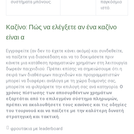
συστήματα μπόνους.
παγκόσμιο
ιστό.
Καζίνο: Πώς να ελέγξετε αν ένα καζίνο
είναι α
Εγγραφείτε (αν δεν το έχετε κάνει ακόμα) και συνδεθείτε,
να παίξετε για διασκέδαση και να το δοκιμάσετε πριν
κάνετε μια κατάθεση πραγματικών χρημάτων στη λειτουργία
δωρεάν παιχνιδιού. Πρέπει επίσης να σημειώσουμε ότι η
σειρά των διαθέσιμων παιχνιδιών και προγραμματιστών
μπορεί να διαφέρει ανάλογα με τη χώρα διαμονής σας,
μπορείτε να φιλτράρετε την επιλογή σας ανά κατηγορία.
Ο
χρόνος πίστωσης των αποσυρθέντων χρημάτων
εξαρτάται από το επιλεγμένο σύστημα πληρωμών,
πρέπει να ακολουθήσετε τους κανόνες και τις οδηγίες
του τουρνουά και να παίξετε με την καλύτερη δυνατή
στρατηγική και τακτική.
φρουτακια με leaderboard