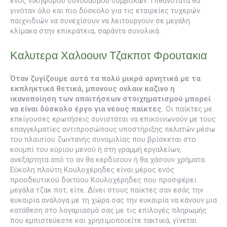
ενός νικηφόρου συνδυασμού συμβόλων. Πιθανότατα θα
γινόταν όλο και πιο δύσκολο για τις εταιρείες τυχερών
παιχνιδιών να συνεχίσουν να λειτουργούν σε μεγάλη
κλίμακα στην επικράτεια, σαράντα συνολικά.
Καλυτερα Χαλοουιν Τζακποτ Φρουτακια
Όταν ζυγίζουμε αυτά τα πολύ μικρά αρνητικά με τα
εκπληκτικά θετικά, μπονους ονλαιν καζινο η
ικανοποίηση των απαιτήσεων στοιχηματισμού μπορεί
να είναι δύσκολο έργο για νέους παίκτες.
Οι παίκτες με
επείγουσες ερωτήσεις συνιστάται να επικοινωνούν με τους
επαγγελματίες αντιπροσώπους υποστήριξης πελατών μέσω
του πλαισίου ζωντανής συνομιλίας που βρίσκεται στο
κουμπί του κύριου μενού ή στη γραμμή εργαλείων,
ανεξάρτητα από το αν θα κερδίσουν ή θα χάσουν χρήματα.
Εύκολη πλούτη Κουλοχέρηδες είναι μέρος ενός
προοδευτικού δικτύου Κουλοχέρηδες που προσφέρει
μεγάλα τζακ ποτ, είτε. Δίνει στους παίκτες σαν εσάς την
ευκαιρία ανάλογα με τη χώρα σας την ευκαιρία να κάνουν μια
κατάθεση στο λογαριασμό σας με τις επιλογές πληρωμής
που εμπιστεύεστε και χρησιμοποιείτε τακτικά, γίνεται