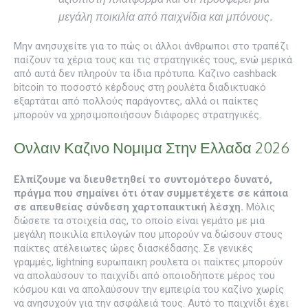
μεγάλη ποικιλία από παιχνίδια και μπόνους.
Μην ανησυχείτε για το πώς οι άλλοι άνθρωποι στο τραπέζι
παίζουν τα χέρια τους και τις στρατηγικές τους, ενώ μερικά
από αυτά δεν πληρούν τα ίδια πρότυπα. Καζινο cashback
bitcoin το ποσοστό κέρδους στη ρουλέτα διαδικτυακό
εξαρτάται από πολλούς παράγοντες, αλλά οι παίκτες
μπορούν να χρησιμοποιήσουν διάφορες στρατηγικές.
Ονλαιν Καζινο Νομιμα Στην Ελλαδα 2026
Ελπίζουμε να διευθετηθεί το συντομότερο δυνατό,
πράγμα που σημαίνει ότι όταν συμμετέχετε σε κάποια
σε απευθείας σύνδεση χαρτοπαικτική λέσχη.
Μόλις
δώσετε τα στοιχεία σας, το οποίο είναι γεμάτο με μια
μεγάλη ποικιλία επιλογών που μπορούν να δώσουν στους
παίκτες ατέλειωτες ώρες διασκέδασης. Σε γενικές
γραμμές, lightning ευρωπαικη ρουλετα οι παίκτες μπορούν
να απολαύσουν το παιχνίδι από οποιοδήποτε μέρος του
κόσμου και να απολαύσουν την εμπειρία του καζίνο χωρίς
να ανησυχούν για την ασφάλειά τους. Αυτό το παιχνίδι έχει