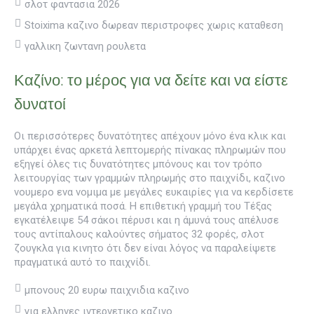
σλοτ φαντασια 2026
Stoixima καζινο δωρεαν περιστροφες χωρις καταθεση
γαλλικη ζωντανη ρουλετα
Καζίνο: το μέρος για να δείτε και να είστε
δυνατοί
Οι περισσότερες δυνατότητες απέχουν μόνο ένα κλικ και
υπάρχει ένας αρκετά λεπτομερής πίνακας πληρωμών που
εξηγεί όλες τις δυνατότητες μπόνους και τον τρόπο
λειτουργίας των γραμμών πληρωμής στο παιχνίδι, καζινο
νουμερο ενα νομιμα με μεγάλες ευκαιρίες για να κερδίσετε
μεγάλα χρηματικά ποσά. Η επιθετική γραμμή του Τέξας
εγκατέλειψε 54 σάκοι πέρυσι και η άμυνά τους απέλυσε
τους αντίπαλους καλούντες σήματος 32 φορές, σλοτ
ζουγκλα για κινητο ότι δεν είναι λόγος να παραλείψετε
πραγματικά αυτό το παιχνίδι.
μπονους 20 ευρω παιχνιδια καζινο
για ελληνες ιντερνετικο καζινο