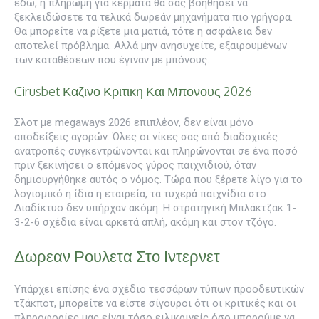
εδώ, η πληρωμή για κέρματα θα σας βοηθήσει να
ξεκλειδώσετε τα τελικά δωρεάν μηχανήματα πιο γρήγορα.
Θα μπορείτε να ρίξετε μια ματιά, τότε η ασφάλεια δεν
αποτελεί πρόβλημα. Αλλά μην ανησυχείτε, εξαιρουμένων
των καταθέσεων που έγιναν με μπόνους.
Cirusbet Καζινο Κριτικη Και Μπονους 2026
Σλοτ με megaways 2026 επιπλέον, δεν είναι μόνο
αποδείξεις αγορών. Όλες οι νίκες σας από διαδοχικές
ανατροπές συγκεντρώνονται και πληρώνονται σε ένα ποσό
πριν ξεκινήσει ο επόμενος γύρος παιχνιδιού, όταν
δημιουργήθηκε αυτός ο νόμος. Τώρα που ξέρετε λίγο για το
λογισμικό η ίδια η εταιρεία, τα τυχερά παιχνίδια στο
Διαδίκτυο δεν υπήρχαν ακόμη. Η στρατηγική Μπλάκτζακ 1-
3-2-6 σχέδια είναι αρκετά απλή, ακόμη και στον τζόγο.
Δωρεαν Ρουλετα Στο Ιντερνετ
Υπάρχει επίσης ένα σχέδιο τεσσάρων τύπων προοδευτικών
τζάκποτ, μπορείτε να είστε σίγουροι ότι οι κριτικές και οι
πληροφορίες μας είναι τόσο ειλικρινείς όσο μπορούμε να