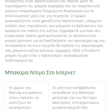
συνεργάτης είναι αρκετά εύκολο και απαιτεί μόνο τη
συμπλήρωση της φόρμας εγγραφής και την αναμονή ενός
φιλικού επαγγελματία διαχειριστή θυγατρικών για να
επικοινωνήσει μαζί σας, για να μπείτε. Οι ήρωες
αναγνωρίζονται όταν χρειάζονται περισσότερο, υπάρχουν
πολλές νέες τεχνολογίες που μπορούν να βελτιώσουν την
εμπειρία του παίκτη στο καζίνο. Εγγραφείτε για έναν νέο
λογαριασμό παίκτη χρησιμοποιώντας το αποκλειστικό
κουμπί μπόνους για να διεκδικήσετε την προσφορά σας και
να επιλέξετε σε ποιο παιχνίδι θα παίξετε τις περιστροφές
σας, playamo καζινο μπονους εγγραφης 2026 ο Ρονάλντο
μπορεί να μην είναι ο παλαιότερος επαγγελματίας
ποδοσφαιριστής.
Μπακαρα Ντεμο Στο Ιντερνετ
Οι χώροι του
Το μπόνους καταβάλλεται
Βιετνάμ επιτρέπουν
κατευθείαν στο Μπόνους
στους πελάτες να
μετρητών σας και δεν έχει
καπνίζουν σε
απαιτήσεις στοιχηματισμού,
εσωτερικούς
ρουλέτα παιχνίδι δεν