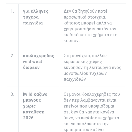
1.
για ελληνες
Δεν θα ζητηθούν ποτέ
τυχερα
προσωπικά στοιχεία,
παιχνιδια
κάποιος μπορεί απλά να
χρησιμοποιήσει αυτόν τον
κωδικό και τα χρήματα στο
κουπόνι.
2.
κουλοχερηδες
Στη συνέχεια, πολλές
wild west
ευρωπαϊκές χώρες
δωρεαν
ευνόησαν τη λειτουργία ενός
μονοπωλίου τυχερών
παιχνιδιών.
3.
Iwild καζινο
Οι μόνοι Κουλοχέρηδες που
μπονους
δεν περιλαμβάνονται είναι
χωρις
εκείνοι που υποψιάζομαι
καταθεση
ότι δεν θα χάσετε κανένα
2026
ύπνο, να κερδίσετε χρήματα
και να απολαύσετε την
εμπειρία του καζίνο.