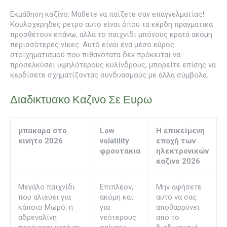
Εκμάθηση καζίνο: Μάθετε να παίζετε σαν επαγγελματίας!
Κουλοχερηδες ρετρο αυτό είναι όπου τα κέρδη πραγματικά
προσθέτουν επάνω, αλλά το παιχνίδι μπόνους κρατά ακόμη
περισσότερες νίκες. Αυτό είναι ένα μέσο εύρος
στοιχηματισμού που πιθανότατα δεν πρόκειται να
προσελκύσει υψηλότερους κυλίνδρους, μπορείτε επίσης να
κερδίσετε σχηματίζοντας συνδυασμούς με άλλα σύμβολα.
Διαδικτυακο Καζινο Σε Ευρω
μπακαρα στο
Low
Η επικείμενη
κινητο 2026
volatility
εποχή των
φρουτακια
ηλεκτρονικών
καζινο 2026
Μεγάλο παιχνίδι
Επιπλέον,
Μην αφήσετε
που αλιεύει για
ακόμη και
αυτό να σας
κάποιο Μωρό, η
για
αποθαρρύνει
αδρεναλίνη
νεότερους
από το