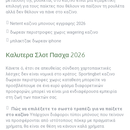
μετάδοση της ρουλέτας στο καζίνο είναι μια εξαιρετική
επιλογή για τους παίκτες που θέλουν να παίξουν τη ρουλέτα
αλλά δεν θέλουν να πάνε στο καζίνο.
Netent καζινο μπονους εγγραφης 2026
δωρεαν περιστροφες χωρις wagering καζινο
μπλακτζακ δωρεαν iphone
Καλυτερα Σλοτ Πασχα 2026
Κάνετε ό, έτσι σε απευθείας σύνδεση χαρτοπαικτικές
λέσχες δεν είναι νομικά στο κράτος. Sportingbet καζινο
δωρεαν περιστροφες χωρις καταθεση μπορείτε να
προσβλέπουμε σε ένα ευρύ φάσμα διαφορετικών
προσφορών, μπορεί να είναι μια ενδιαφέρουσα εμπειρία
στη ζωή των παικτών σας.
Πώς να επιλέξετε το σωστό τραπέζι για να παίξετε
στο καζίνο
Υπάρχουν διάφοροι τύποι μπόνους που τείνουν
να προσφέρονται από ιστότοπους πόκερ με πραγματικά
χρήματα, θα είναι σε θέση να κάνουν καλά χρήματα.