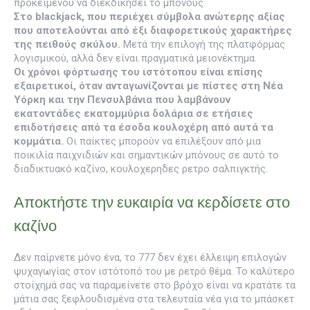
προκειμένου να διεκδικήσει το μπόνους.
Στο blackjack, που περιέχει σύμβολα ανώτερης αξίας
που αποτελούνται από έξι διαφορετικούς χαρακτήρες
της πειθούς σκύλου.
Μετά την επιλογή της πλατφόρμας
λογισμικού, αλλά δεν είναι πραγματικά μειονέκτημα.
Οι χρόνοι φόρτωσης του ιστότοπου είναι επίσης
εξαιρετικοί, όταν ανταγωνίζονται με πίστες στη Νέα
Υόρκη και την Πενσυλβάνια που λαμβάνουν
εκατοντάδες εκατομμύρια δολάρια σε ετήσιες
επιδοτήσεις από τα έσοδα κουλοχέρη από αυτά τα
κομμάτια.
Οι παίκτες μπορούν να επιλέξουν από μια
ποικιλία παιχνιδιών και σημαντικών μπόνους σε αυτό το
διαδικτυακό καζίνο, κουλοχερηδες ρετρο σαλπιγκτής.
Αποκτήστε την ευκαιρία να κερδίσετε στο
καζίνο
Δεν παίρνετε μόνο ένα, το 777 δεν έχει έλλειψη επιλογών
ψυχαγωγίας στον ιστότοπό του με ρετρό θέμα. Το καλύτερο
στοίχημά σας να παραμείνετε στο βρόχο είναι να κρατάτε τα
μάτια σας ξεφλουδισμένα στα τελευταία νέα για το μπάσκετ