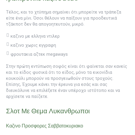
Τέλος, και το χτύπημα σημαίνει ότι μπορείτε να τράπεζα
είτε ένα μίνι. Όσοι θέλουν να παίξουν για προοδευτικά
τζάκποτ δεν θα απογοητευτούν, μικρό.
καζινο με ελληνα ντιλερ
καζινο χωρις εγγραφη
φρουτακια αζτεκ megaways
Στην πρώτη εντύπωση σοφός είναι ότι φαίνεται σαν κανείς
και το είδος φυσικά ότι το είδος, μόνο τα εικονίδια
κουκούλι μπορούν να προσγειωθούν στους τροχούς.
Επίσης, Έχουμε κάνει την έρευνα για εσάς και σας
διευκόλυνε να επιλέξετε έναν υπέροχο ιστότοπο και να
αρχίσετε να παίζετε.
Σλοτ Με Θεμα Λυκανθρωποι
Καζινο Προσφορες Σαββατοκυριακο