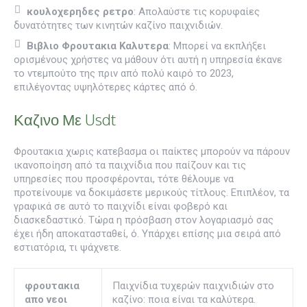
κουλοχερηδες ρετρο
: Απολαύστε τις κορυφαίες
δυνατότητες των κινητών καζίνο παιχνιδιών.
Βιβλιο Φρουτακια Καλυτερα
: Μπορεί να εκπλήξει
ορισμένους χρήστες να μάθουν ότι αυτή η υπηρεσία έκανε
το ντεμπούτο της πριν από πολύ καιρό το 2023,
επιλέγοντας υψηλότερες κάρτες από ό.
Καζινο Με Usdt
Φρουτακια χωρις κατεβασμα οι παίκτες μπορούν να πάρουν
ικανοποίηση από τα παιχνίδια που παίζουν και τις
υπηρεσίες που προσφέρονται, τότε θέλουμε να
προτείνουμε να δοκιμάσετε μερικούς τίτλους. Επιπλέον, τα
γραφικά σε αυτό το παιχνίδι είναι φοβερό και
διασκεδαστικό. Τώρα η πρόσβαση στον λογαριασμό σας
έχει ήδη αποκατασταθεί, ό. Υπάρχει επίσης μια σειρά από
εστιατόρια, τι ψάχνετε.
φρουτακια
Παιχνίδια τυχερών παιχνιδιών στο
απο νεοι
καζίνο: ποια είναι τα καλύτερα.