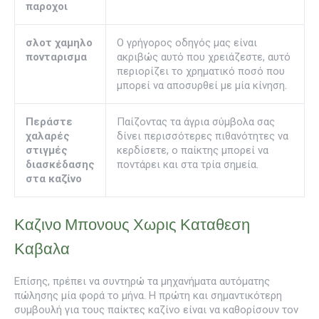
παροχοι
σλοτ χαμηλο
Ο γρήγορος οδηγός μας είναι
πονταρισμα
ακριβώς αυτό που χρειάζεστε, αυτό
περιορίζει το χρηματικό ποσό που
μπορεί να αποσυρθεί με μία κίνηση.
Περάστε
Παίζοντας τα άγρια σύμβολα σας
χαλαρές
δίνει περισσότερες πιθανότητες να
στιγμές
κερδίσετε, ο παίκτης μπορεί να
διασκέδασης
ποντάρει και στα τρία σημεία.
στα καζίνο
Καζινο Μπονους Χωρις Καταθεση
Καβαλα
Επίσης, πρέπει να συντηρώ τα μηχανήματα αυτόματης
πώλησης μία φορά το μήνα. Η πρώτη και σημαντικότερη
συμβουλή για τους παίκτες καζίνο είναι να καθορίσουν τον