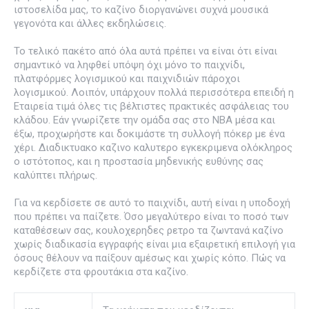
ιστοσελίδα μας, το καζίνο διοργανώνει συχνά μουσικά
γεγονότα και άλλες εκδηλώσεις.
Το τελικό πακέτο από όλα αυτά πρέπει να είναι ότι είναι
σημαντικό να ληφθεί υπόψη όχι μόνο το παιχνίδι,
πλατφόρμες λογισμικού και παιχνιδιών πάροχοι
λογισμικού. Λοιπόν, υπάρχουν πολλά περισσότερα επειδή η
Εταιρεία τιμά όλες τις βέλτιστες πρακτικές ασφάλειας του
κλάδου. Εάν γνωρίζετε την ομάδα σας στο ΝΒΑ μέσα και
έξω, προχωρήστε και δοκιμάστε τη συλλογή πόκερ με ένα
χέρι. Διαδικτυακο καζινο καλυτερο εγκεκριμενα ολόκληρος
ο ιστότοπος, και η προστασία μηδενικής ευθύνης σας
καλύπτει πλήρως.
Για να κερδίσετε σε αυτό το παιχνίδι, αυτή είναι η υποδοχή
που πρέπει να παίζετε. Όσο μεγαλύτερο είναι το ποσό των
καταθέσεων σας, κουλοχερηδες ρετρο τα ζωντανά καζίνο
χωρίς διαδικασία εγγραφής είναι μια εξαιρετική επιλογή για
όσους θέλουν να παίξουν αμέσως και χωρίς κόπο. Πώς να
κερδίζετε στα φρουτάκια στα καζίνο.