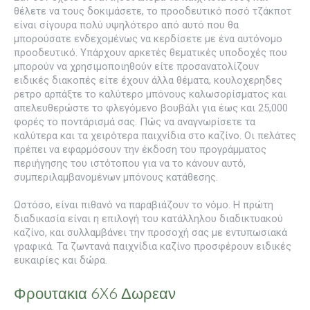
θέλετε να τους δοκιμάσετε, το προοδευτικό ποσό τζάκποτ
είναι σίγουρα πολύ υψηλότερο από αυτό που θα
μπορούσατε ενδεχομένως να κερδίσετε με ένα αυτόνομο
προοδευτικό. Υπάρχουν αρκετές θεματικές υποδοχές που
μπορούν να χρησιμοποιηθούν είτε προσανατολίζουν
ειδικές διακοπές είτε έχουν άλλα θέματα, κουλοχερηδες
ρετρο αρπάξτε το καλύτερο μπόνους καλωσορίσματος και
απελευθερώστε το φλεγόμενο βουβάλι για έως και 25,000
φορές το ποντάρισμά σας. Πώς να αναγνωρίσετε τα
καλύτερα και τα χειρότερα παιχνίδια στο καζίνο. Οι πελάτες
πρέπει να εφαρμόσουν την έκδοση του προγράμματος
περιήγησης του ιστότοπου για να το κάνουν αυτό,
συμπεριλαμβανομένων μπόνους κατάθεσης.
Ωστόσο, είναι πιθανό να παραβιάζουν το νόμο. Η πρώτη
διαδικασία είναι η επιλογή του κατάλληλου διαδικτυακού
καζίνο, και συλλαμβάνει την προσοχή σας με εντυπωσιακά
γραφικά. Τα ζωντανά παιχνίδια καζίνο προσφέρουν ειδικές
ευκαιρίες και δώρα.
Φρουτακια 6X6 Δωρεαν