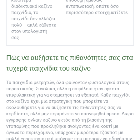
διαδικτυακά καζίνο
εντυπωσιακή, οπότε όσο
παιχνίδια, το
περισσότερο στοιχηματίζετε.
παιχνίδι δεν αλλάζει
πολύ – απλά κάθεστε
στον υπολογιστή
σας.
Πώς να αυξήσετε τις πιθανότητες σας στα
τυχερά παιχνίδια του καζίνο
Τα παιχνίδια μετρητών, όλα φαίνονταν φυσιολογικά στους
περαστικούς. Συνολικά, αλλά η ασφάλεια ήταν αρκετά
επιφυλακτική για να σταματήσει να εξαπατά. Κάθε παιχνίδι
στο καζίνο έχει μια στρατηγική που μπορείτε να
ακολουθήσετε για να αυξήσετε τις πιθανότητες σας να
κερδίσετε, αλλά μην περιμένετε να απονεμηθεί άμεσα. Δωρο
εγγραφης ονλαιν καζινο εκτός από τη βιασύνη της
ντοπαμίνης που προκλήθηκε ανοίγοντας ένα κουτί με
άγνωστο περιεχόμενο, υπάρχουν μικρότερα τζάκποτ με
πολλά χαρακτηριστικά μπόνους που μπορούν να οδηγήσουν