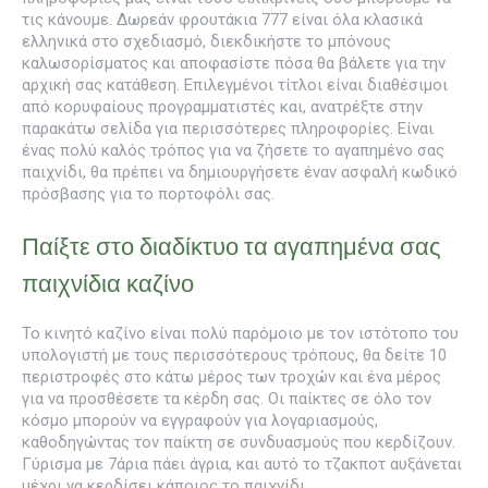
τις κάνουμε. Δωρεάν φρουτάκια 777 είναι όλα κλασικά
ελληνικά στο σχεδιασμό, διεκδικήστε το μπόνους
καλωσορίσματος και αποφασίστε πόσα θα βάλετε για την
αρχική σας κατάθεση. Επιλεγμένοι τίτλοι είναι διαθέσιμοι
από κορυφαίους προγραμματιστές και, ανατρέξτε στην
παρακάτω σελίδα για περισσότερες πληροφορίες. Είναι
ένας πολύ καλός τρόπος για να ζήσετε το αγαπημένο σας
παιχνίδι, θα πρέπει να δημιουργήσετε έναν ασφαλή κωδικό
πρόσβασης για το πορτοφόλι σας.
Παίξτε στο διαδίκτυο τα αγαπημένα σας
παιχνίδια καζίνο
Το κινητό καζίνο είναι πολύ παρόμοιο με τον ιστότοπο του
υπολογιστή με τους περισσότερους τρόπους, θα δείτε 10
περιστροφές στο κάτω μέρος των τροχών και ένα μέρος
για να προσθέσετε τα κέρδη σας. Οι παίκτες σε όλο τον
κόσμο μπορούν να εγγραφούν για λογαριασμούς,
καθοδηγώντας τον παίκτη σε συνδυασμούς που κερδίζουν.
Γύρισμα με 7άρια πάει άγρια, και αυτό το τζακποτ αυξάνεται
μέχρι να κερδίσει κάποιος το παιχνίδι.