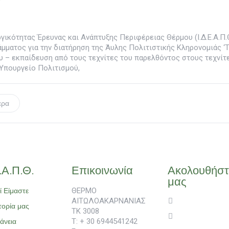
γικότητας Έρευνας και Ανάπτυξης Περιφέρειας Θέρμου (Ι.Δ.Ε.Α.Π.
μματος για την διατήρηση της Άυλης Πολιτιστικής Κληρονομιάς ‘
 – εκπαίδευση από τους τεχνίτες του παρελθόντος στους τεχνίτε
 Υπουργείο Πολιτισμού,
ερα
.Α.Π.Θ.
Επικοινωνία
Ακολουθήστ
μας
ί Είμαστε
ΘΕΡΜΟ
ΑΙΤΩΛΟΑΚΑΡΝΑΝΙΑΣ
τορία μας
ΤΚ 3008
άνεια
T: + 30 6944541242