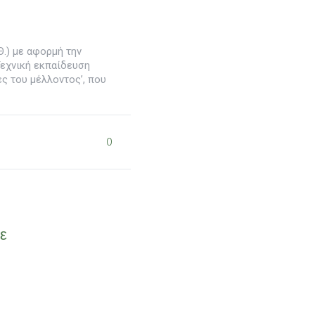
Θ.) με αφορμή την
Τεχνική εκπαίδευση
ς του μέλλοντος’, που
0
ε