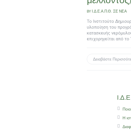
BY
Ι.Δ.Ε.Α.Π.Θ.
ΣΕ
ΝΕΑ
Το Ινστιτούτο Δημιουρ
υλοποίηση του προγρά
κατασκευής νερόμυλου
επιχορηγείται από το
Δειαβάστε Περισσότ
Ι.Δ.Ε
Ποιο
Η ισ
Διαφ