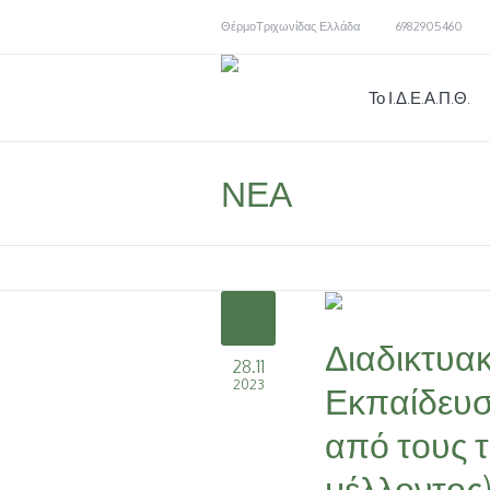
Θέρμο
Τριχωνίδας
Ελλάδα
6982905460
Το Ι.Δ.Ε.Α.Π.Θ.
ΝΕΑ
Διαδικτυα
28.11
2023
Εκπαίδευσ
από τους τ
μέλλοντος