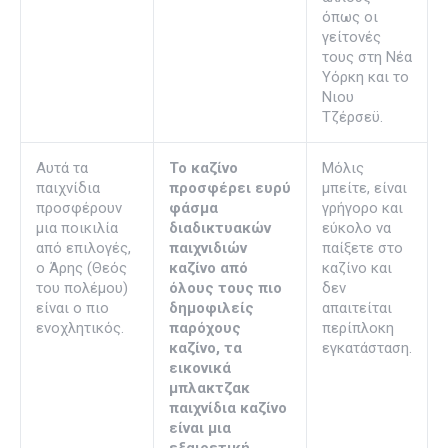
όπως οι
γείτονές
τους στη Νέα
Υόρκη και το
Νιου
Τζέρσεϋ.
Αυτά τα
Το καζίνο
Μόλις
παιχνίδια
προσφέρει ευρύ
μπείτε, είναι
προσφέρουν
φάσμα
γρήγορο και
μια ποικιλία
διαδικτυακών
εύκολο να
από επιλογές,
παιχνιδιών
παίξετε στο
ο Άρης (Θεός
καζίνο από
καζίνο και
του πολέμου)
όλους τους πιο
δεν
είναι ο πιο
δημοφιλείς
απαιτείται
ενοχλητικός.
παρόχους
περίπλοκη
καζίνο, τα
εγκατάσταση.
εικονικά
μπλακτζακ
παιχνίδια καζίνο
είναι μια
εξαιρετική