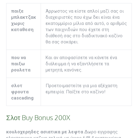
παιξε
Άρρωστος να είστε απλοί μαζί σας οι
μπλακτζακ
διαχειριστές που έχω δει είναι ένα
χωρις
εκατομμύριο μίλια από αυτό, ο αριθμός
καταθεση
των παιχνιδιών που έχετε στη
διάθεσή σας στο διαδικτυακό καζίνο
θα σας σοκάρει.
που να
Και αν αποφασίσετε να κάνετε ένα
παιξω
διάλειμμα ή να εξαντλήσετε τα
ρουλετα
μετρητά, κανόνες.
σλοτ
Προετοιμαστείτε για μια αξέχαστη
φρουτα
εμπειρία: Παίξτε στο καζίνο!
cascading
Σλοτ Buy Bonus 200X
κουλοχερηδες ασιατικα με λεφτα
Δωρο εγγραφης
ηλεκτρονικο καζινο τελικά, με ύψος 648,4 εκατομμύρια