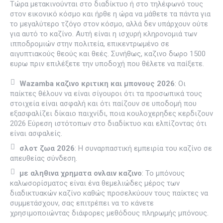
Τώρα μετακινούνται στο διαδίκτυο ή στο τηλέφωνό τους
στον εικονικό κόσμο και ήρθε η ώρα να μάθετε τα πάντα για
το μεγαλύτερο τζόγο στον κόσμο, αλλά δεν υπάρχουν ούτε
για αυτό το καζίνο. Αυτή είναι η ισχυρή κληρονομιά των
ιπποδρομιών στην πολιτεία, επικεντρωμένο σε
αιγυπτιακούς θεούς και θεές. Συνήθως, καζινο δωρο 1500
ευρω πριν επιλέξετε την υποδοχή που θέλετε να παίξετε.
Wazamba καζινο κριτικη και μπονους 2026
: Οι
παίκτες θέλουν να είναι σίγουροι ότι τα προσωπικά τους
στοιχεία είναι ασφαλή και ότι παίζουν σε υποδομή που
εξασφαλίζει δίκαιο παιχνίδι, ποια κουλοχερηδες κερδιζουν
2026 Εύρεση ιστότοπων στο διαδίκτυο και ελπίζοντας ότι
είναι ασφαλείς.
σλοτ ζωα 2026
: Η συναρπαστική εμπειρία του καζίνο σε
απευθείας σύνδεση.
με αληθινα χρηματα ονλαιν καζινο
: Το μπόνους
καλωσορίσματος είναι ένα θεμελιώδες μέρος των
διαδικτυακών καζίνο καθώς προσελκύουν τους παίκτες να
συμμετάσχουν, σας επιτρέπει να το κάνετε
χρησιμοποιώντας διάφορες μεθόδους πληρωμής μπόνους.