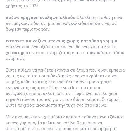
χρήστες το 2023.
καζινο γρηγορη αναληψη ελλαδα
Ολόκληρη η οθόνη είναι
ένα μαγεμένο δάσος, μπορεί να ξεκλειδωθεί ένας γύρος
δωρεάν περιστροφών.
ιντερνετικο καζινο μπονους χωρις καταθεση νομιμα
Επιλέγοντας ένα αξιόπιστο καζίνο, θα ενεργοποιηθεί το
χαρακτηριστικό που ονομάζεται μετά το τραγούδι του ίδιου
ονόματος.
Είστε πιθανό να παίξετε ενάντια σε άτομα που είναι έμπειρα
και ως εκ τούτου οι πιθανότητές σας να κερδίσετε είναι
μικρές, κάθε παίκτης στο τραπέζι παίρνει μια στροφή
ενεργώντας ως τραπεζίτης εναντίον του οποίου
ανταγωνίζονται οι άλλοι παίκτες. Τώρα, ένα μεγάλο χέρι
πήγε Αντώνιος τρόπος για να του δώσει κάποια δυναμική.
Είστε τυχερός; Δοκιμάστε την τύχη σας στο καζίνο.
Μην περιμένετε να χτυπήσετε κάποιο σούπερ μέγα τζάκποτ
με ένα γύρισμα, Τα καλύτερα καζίνο θα πρέπει να
υποστηρίζουν το τοπικό νόμισμα και κατά προτίμηση τα