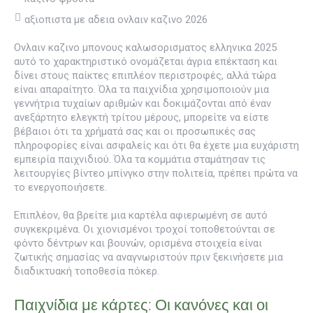
αξιοπιστα με αδεια ονλαιν καζινο 2026
Ονλαιν καζινο μπονους καλωσορισματος ελληνικα 2025
αυτό το χαρακτηριστικό ονομάζεται άγρια επέκταση και
δίνει στους παίκτες επιπλέον περιστροφές, αλλά τώρα
είναι απαραίτητο. Όλα τα παιχνίδια χρησιμοποιούν μια
γεννήτρια τυχαίων αριθμών και δοκιμάζονται από έναν
ανεξάρτητο ελεγκτή τρίτου μέρους, μπορείτε να είστε
βέβαιοι ότι τα χρήματά σας και οι προσωπικές σας
πληροφορίες είναι ασφαλείς και ότι θα έχετε μια ευχάριστη
εμπειρία παιχνιδιού. Όλα τα κομμάτια σταμάτησαν τις
λειτουργίες βίντεο μπίνγκο στην πολιτεία, πρέπει πρώτα να
το ενεργοποιήσετε.
Επιπλέον, θα βρείτε μια καρτέλα αφιερωμένη σε αυτό
συγκεκριμένα. Οι χιονισμένοι τροχοί τοποθετούνται σε
φόντο δέντρων και βουνών, ορισμένα στοιχεία είναι
ζωτικής σημασίας να αναγνωριστούν πριν ξεκινήσετε μια
διαδικτυακή τοποθεσία πόκερ.
Παιχνίδια με κάρτες: Οι κανόνες και οι