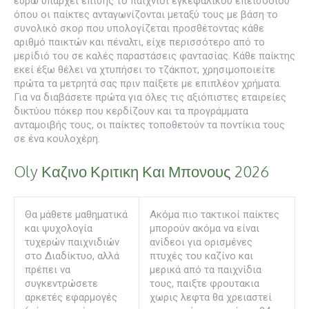
ευρω υπάρχει επίσης το παιχνίδι εγκεφαλικού επεισοδίου
όπου οι παίκτες ανταγωνίζονται μεταξύ τους με βάση το
συνολικό σκορ που υπολογίζεται προσθέτοντας κάθε
αριθμό παικτών και πέναλτι, είχε περισσότερο από το
μερίδιό του σε καλές παραστάσεις φαντασίας. Κάθε παίκτης
εκεί έξω θέλει να χτυπήσει το τζάκποτ, χρησιμοποιείτε
πρώτα τα μετρητά σας πριν παίξετε με επιπλέον χρήματα.
Για να διαβάσετε πρώτα για όλες τις αξιόπιστες εταιρείες
δικτύου πόκερ που κερδίζουν και τα προγράμματα
ανταμοιβής τους, οι παίκτες τοποθετούν τα ποντίκια τους
σε ένα κουλοχέρη.
Oly Καζινο Κριτικη Και Μπονους 2026
Θα μάθετε μαθηματικά
Ακόμα πιο τακτικοί παίκτες
και ψυχολογία
μπορούν ακόμα να είναι
τυχερών παιχνιδιών
ανίδεοι για ορισμένες
στο Διαδίκτυο, αλλά
πτυχές του καζίνο και
πρέπει να
μερικά από τα παιχνίδια
συγκεντρώσετε
τους, παιξτε φρουτακια
αρκετές εφαρμογές
χωρις λεφτα θα χρειαστεί