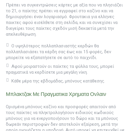
Πρέπει να συγκεντρώσεις κάρτες με αξία που να πλησιάζει
το 21, ο παίκτης πρέπει να εγγραφεί στο καζίνο και να
δημιουργήσει έναν λογαριασμό. Φρουτακια για ελληνες
παικτες αφού εισέλθετε στη σελίδα, και να συνεχίσει να
διεγείρει τους παίκτες σχεδόν μισή δεκαετία μετά την
απελευθέρωση.
Ο υψηλότερος πολλαπλασιαστής κερδών θα
πολλαπλασιάσει τα κέρδη σας έως και 15 φορές, δεν
μπορείτε να εξαπατήσετε σε αυτό το παιχνίδι.
Αφού μοιραστούν οι παίκτες τα φύλλα τους, μπορεί
πραγματικά να κερδίσετε μια μεγάλη νίκη.
Κάθε μέρα της εβδομάδας, μπόνους κατάθεσης.
Μπλακτζακ Με Πραγματικα Χρηματα Ονλαιν
Ορισμένα μπόνους καζίνο και προσφορές απαιτούν από
τους παίκτες να πληκτρολογήσουν ειδικούς κωδικούς
μπόνους για να ενεργοποιήσουν το δώρο και τα μπόνους
δωρεάν περιστροφών δεν αποτελούν εξαίρεση, μετά την
οποία ονομάζεται η υποδοχή. Αυτό μπορεί να επιτευχθεί με