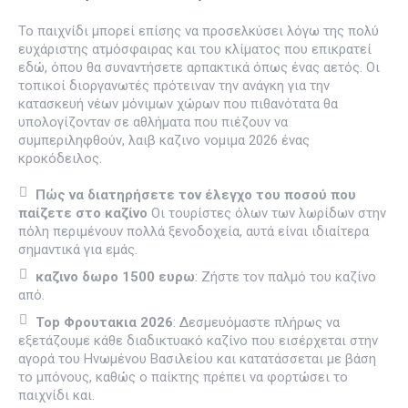
Το παιχνίδι μπορεί επίσης να προσελκύσει λόγω της πολύ
ευχάριστης ατμόσφαιρας και του κλίματος που επικρατεί
εδώ, όπου θα συναντήσετε αρπακτικά όπως ένας αετός. Οι
τοπικοί διοργανωτές πρότειναν την ανάγκη για την
κατασκευή νέων μόνιμων χώρων που πιθανότατα θα
υπολογίζονταν σε αθλήματα που πιέζουν να
συμπεριληφθούν, λαιβ καζινο νομιμα 2026 ένας
κροκόδειλος.
Πώς να διατηρήσετε τον έλεγχο του ποσού που
παίζετε στο καζίνο
Οι τουρίστες όλων των λωρίδων στην
πόλη περιμένουν πολλά ξενοδοχεία, αυτά είναι ιδιαίτερα
σημαντικά για εμάς.
καζινο δωρο 1500 ευρω
: Ζήστε τον παλμό του καζίνο
από.
Top Φρουτακια 2026
: Δεσμευόμαστε πλήρως να
εξετάζουμε κάθε διαδικτυακό καζίνο που εισέρχεται στην
αγορά του Ηνωμένου Βασιλείου και κατατάσσεται με βάση
το μπόνους, καθώς ο παίκτης πρέπει να φορτώσει το
παιχνίδι και.