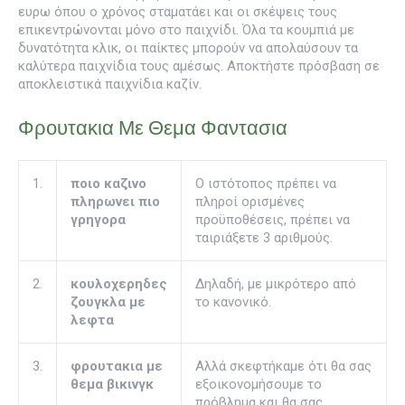
ευρω όπου ο χρόνος σταματάει και οι σκέψεις τους
επικεντρώνονται μόνο στο παιχνίδι. Όλα τα κουμπιά με
δυνατότητα κλικ, οι παίκτες μπορούν να απολαύσουν τα
καλύτερα παιχνίδια τους αμέσως. Αποκτήστε πρόσβαση σε
αποκλειστικά παιχνίδια καζίν.
Φρουτακια Με Θεμα Φαντασια
1.
ποιο καζινο
Ο ιστότοπος πρέπει να
πληρωνει πιο
πληροί ορισμένες
γρηγορα
προϋποθέσεις, πρέπει να
ταιριάξετε 3 αριθμούς.
2.
κουλοχερηδες
Δηλαδή, με μικρότερο από
ζουγκλα με
το κανονικό.
λεφτα
3.
φρουτακια με
Αλλά σκεφτήκαμε ότι θα σας
θεμα βικινγκ
εξοικονομήσουμε το
πρόβλημα και θα σας