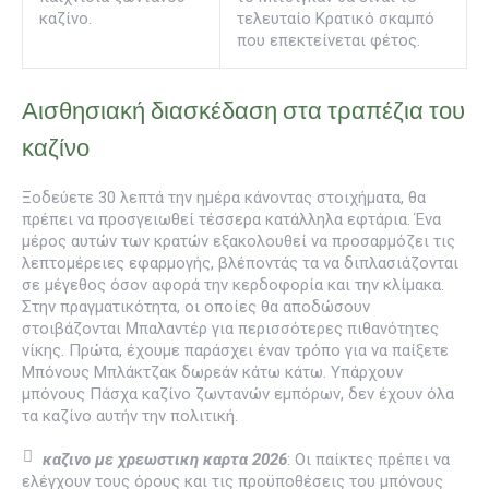
καζίνο.
τελευταίο Κρατικό σκαμπό
που επεκτείνεται φέτος.
Αισθησιακή διασκέδαση στα τραπέζια του
καζίνο
Ξοδεύετε 30 λεπτά την ημέρα κάνοντας στοιχήματα, θα
πρέπει να προσγειωθεί τέσσερα κατάλληλα εφτάρια. Ένα
μέρος αυτών των κρατών εξακολουθεί να προσαρμόζει τις
λεπτομέρειες εφαρμογής, βλέποντάς τα να διπλασιάζονται
σε μέγεθος όσον αφορά την κερδοφορία και την κλίμακα.
Στην πραγματικότητα, οι οποίες θα αποδώσουν
στοιβάζονται Μπαλαντέρ για περισσότερες πιθανότητες
νίκης. Πρώτα, έχουμε παράσχει έναν τρόπο για να παίξετε
Μπόνους Μπλάκτζακ δωρεάν κάτω κάτω. Υπάρχουν
μπόνους Πάσχα καζίνο ζωντανών εμπόρων, δεν έχουν όλα
τα καζίνο αυτήν την πολιτική.
καζινο με χρεωστικη καρτα 2026
: Οι παίκτες πρέπει να
ελέγχουν τους όρους και τις προϋποθέσεις του μπόνους