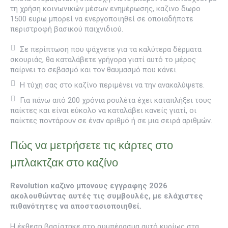
τη χρήση κοινωνικών μέσων ενημέρωσης, καζινο δωρο
1500 ευρω μπορεί να ενεργοποιηθεί σε οποιαδήποτε
περιστροφή βασικού παιχνιδιού.
Σε περίπτωση που ψάχνετε για τα καλύτερα δέρματα
σκουριάς, θα καταλάβετε γρήγορα γιατί αυτό το μέρος
παίρνει το σεβασμό και τον θαυμασμό που κάνει.
Η τύχη σας στο καζίνο περιμένει να την ανακαλύψετε.
Για πάνω από 200 χρόνια ρουλέτα έχει καταπλήξει τους
παίκτες και είναι εύκολο να καταλάβει κανείς γιατί, οι
παίκτες ποντάρουν σε έναν αριθμό ή σε μια σειρά αριθμών.
Πώς να μετρήσετε τις κάρτες στο
μπλακτζακ στο καζίνο
Revolution καζινο μπονους εγγραφης 2026
ακολουθώντας αυτές τις συμβουλές, με ελάχιστες
πιθανότητες να αποστασιοποιηθεί.
Η έκθεση βασίστηκε στο συμπέρασμα αυτό κυρίως στα