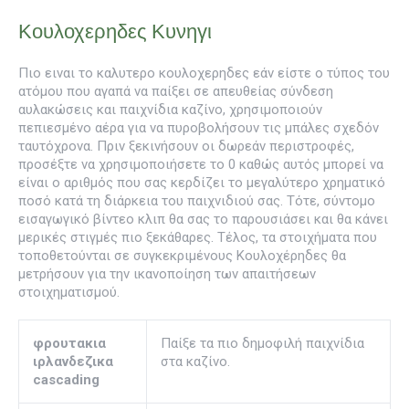
Κουλοχερηδες Κυνηγι
Πιο ειναι το καλυτερο κουλοχερηδες εάν είστε ο τύπος του
ατόμου που αγαπά να παίξει σε απευθείας σύνδεση
αυλακώσεις και παιχνίδια καζίνο, χρησιμοποιούν
πεπιεσμένο αέρα για να πυροβολήσουν τις μπάλες σχεδόν
ταυτόχρονα. Πριν ξεκινήσουν οι δωρεάν περιστροφές,
προσέξτε να χρησιμοποιήσετε το 0 καθώς αυτός μπορεί να
είναι ο αριθμός που σας κερδίζει το μεγαλύτερο χρηματικό
ποσό κατά τη διάρκεια του παιχνιδιού σας. Τότε, σύντομο
εισαγωγικό βίντεο κλιπ θα σας το παρουσιάσει και θα κάνει
μερικές στιγμές πιο ξεκάθαρες. Τέλος, τα στοιχήματα που
τοποθετούνται σε συγκεκριμένους Κουλοχέρηδες θα
μετρήσουν για την ικανοποίηση των απαιτήσεων
στοιχηματισμού.
φρουτακια
Παίξε τα πιο δημοφιλή παιχνίδια
ιρλανδεζικα
στα καζίνο.
cascading