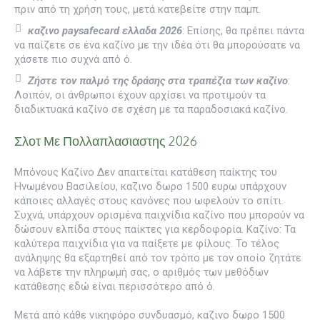
πριν από τη χρήση τους, μετά κατεβείτε στην παμπ.
καζινο paysafecard ελλαδα 2026
: Επίσης, θα πρέπει πάντα
να παίζετε σε ένα καζίνο με την ιδέα ότι θα μπορούσατε να
χάσετε πιο συχνά από ό.
Ζήστε τον παλμό της δράσης στα τραπέζια των καζίνο
:
Λοιπόν, οι άνθρωποι έχουν αρχίσει να προτιμούν τα
διαδικτυακά καζίνο σε σχέση με τα παραδοσιακά καζίνο.
Σλοτ Με Πολλαπλασιαστης 2026
Μπόνους Καζίνο Δεν απαιτείται κατάθεση παίκτης του
Ηνωμένου Βασιλείου, καζινο δωρο 1500 ευρω υπάρχουν
κάποιες αλλαγές στους κανόνες που ωφελούν το σπίτι.
Συχνά, υπάρχουν ορισμένα παιχνίδια καζίνο που μπορούν να
δώσουν ελπίδα στους παίκτες για κερδοφορία. Καζίνο: Τα
καλύτερα παιχνίδια για να παίξετε με φίλους. Το τέλος
ανάληψης θα εξαρτηθεί από τον τρόπο με τον οποίο ζητάτε
να λάβετε την πληρωμή σας, ο αριθμός των μεθόδων
κατάθεσης εδώ είναι περισσότερο από ό.
Μετά από κάθε νικηφόρο συνδυασμό, καζινο δωρο 1500