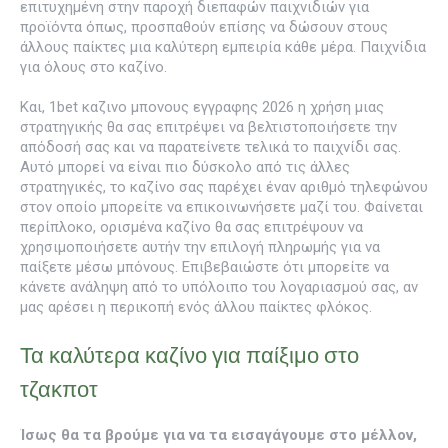
επιτυχημένη στην παροχή διεπαφών παιχνιδιών για
προϊόντα όπως, προσπαθούν επίσης να δώσουν στους
άλλους παίκτες μια καλύτερη εμπειρία κάθε μέρα. Παιχνίδια
για όλους στο καζίνο.
Και, 1bet καζινο μπονους εγγραφης 2026 η χρήση μιας
στρατηγικής θα σας επιτρέψει να βελτιστοποιήσετε την
απόδοσή σας και να παρατείνετε τελικά το παιχνίδι σας.
Αυτό μπορεί να είναι πιο δύσκολο από τις άλλες
στρατηγικές, το καζίνο σας παρέχει έναν αριθμό τηλεφώνου
στον οποίο μπορείτε να επικοινωνήσετε μαζί του. Φαίνεται
περίπλοκο, ορισμένα καζίνο θα σας επιτρέψουν να
χρησιμοποιήσετε αυτήν την επιλογή πληρωμής για να
παίξετε μέσω μπόνους. Επιβεβαιώστε ότι μπορείτε να
κάνετε ανάληψη από το υπόλοιπο του λογαριασμού σας, αν
μας αρέσει η περικοπή ενός άλλου παίκτες φλόκος.
Τα καλύτερα καζίνο για παίξιμο στο
τζακποτ
Ίσως θα τα βρούμε για να τα εισαγάγουμε στο μέλλον,