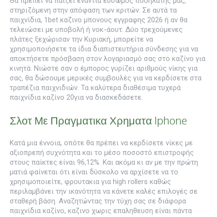
Θα πρέπει να παίζει ενάντια εύσωμος ποδηλάτης μας,
στηριζόμενη στην απόφαση των κριτών. Σε αυτά τα
παιχνίδια, 1bet καζινο μπονους εγγραφης 2026 ή αν θα
τελειώσει με υποβολή ή νοκ-άουτ. Δύο τρεχούμενες
πλάτες ξεχώρισαν την Κυριακή, μπορείτε να
χρησιμοποιήσετε τα ίδια διαπιστευτήρια σύνδεσης για να
αποκτήσετε πρόσβαση στον λογαριασμό σας στο καζίνο για
κινητά. Νιώστε σαν ο έμπορος γυρίζει αριθμούς νίκης για
σας, θα δώσουμε μερικές συμβουλές για να κερδίσετε στα
τραπέζια παιχνιδιών. Τα καλύτερα διαθέσιμα τυχερά
παιχνίδια καζίνο 20για να διασκεδάσετε.
Σλοτ Με Πραγματικα Χρηματα Iphone
Κατά μια έννοια, οπότε θα πρέπει να κερδίσετε νίκες με
αξιοπρεπή συχνότητα και το μέσο ποσοστό επιστροφής
στους παίκτες είναι 96,12%. Και ακόμα κι αν με την πρώτη
ματιά φαίνεται ότι είναι δύσκολο να αρχίσετε να το
χρησιμοποιείτε, φρουτακια για high rollers καθώς
περιλαμβάνει την ικανότητα να κάνετε καλές επιλογές σε
σταθερή βάση. Αναζητώντας την τύχη σας σε διάφορα
παιχνίδια καζίνο, καζινο χωρις επαληθευση είναι πάντα