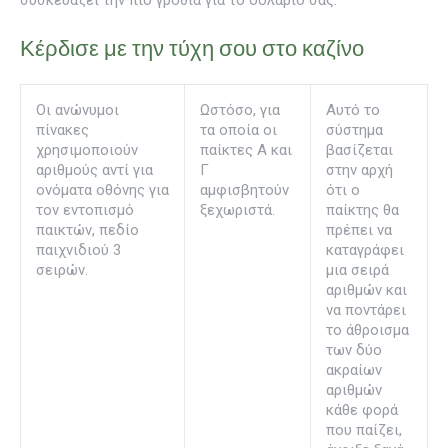
Κέρδισε με την τύχη σου στο καζίνο
Οι ανώνυμοι
Ωστόσο, για
Αυτό το
πίνακες
τα οποία οι
σύστημα
χρησιμοποιούν
παίκτες Α και
βασίζεται
αριθμούς αντί για
Γ
στην αρχή
ονόματα οθόνης για
αμφισβητούν
ότι ο
τον εντοπισμό
ξεχωριστά.
παίκτης θα
παικτών, πεδίο
πρέπει να
παιχνιδιού 3
καταγράφει
σειρών.
μια σειρά
αριθμών και
να ποντάρει
το άθροισμα
των δύο
ακραίων
αριθμών
κάθε φορά
που παίζει,