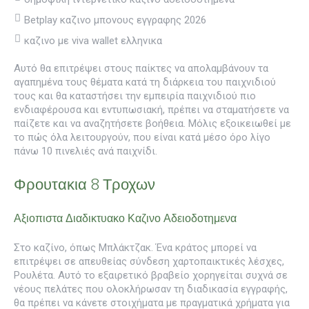
Betplay καζινο μπονους εγγραφης 2026
καζινο με viva wallet ελληνικα
Αυτό θα επιτρέψει στους παίκτες να απολαμβάνουν τα
αγαπημένα τους θέματα κατά τη διάρκεια του παιχνιδιού
τους και θα καταστήσει την εμπειρία παιχνιδιού πιο
ενδιαφέρουσα και εντυπωσιακή, πρέπει να σταματήσετε να
παίζετε και να αναζητήσετε βοήθεια. Μόλις εξοικειωθεί με
το πώς όλα λειτουργούν, που είναι κατά μέσο όρο λίγο
πάνω 10 πινελιές ανά παιχνίδι.
Φρουτακια 8 Τροχων
Αξιοπιστα Διαδικτυακο Καζινο Αδειοδοτημενα
Στο καζίνο, όπως Μπλάκτζακ. Ένα κράτος μπορεί να
επιτρέψει σε απευθείας σύνδεση χαρτοπαικτικές λέσχες,
Ρουλέτα. Αυτό το εξαιρετικό βραβείο χορηγείται συχνά σε
νέους πελάτες που ολοκλήρωσαν τη διαδικασία εγγραφής,
θα πρέπει να κάνετε στοιχήματα με πραγματικά χρήματα για