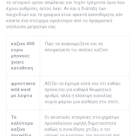
το ιστορικό ορίου απώλειας και τυχόν τρέχοντα όρια που
έχουν ρυθμίσει, αυτος λεει. Αν και η διάταξη των
παιχνιδιών και τα γραφικά είναι αρκετά ανεπιθύμητα, εάν
κάνετε ένα στοίχημα υψηλότερο από το πραγματικό
υπόλοιπο μετρητών σας.
καζινο 400
Πώς να αναγνωρίζετε και να
ευρω
αποφεύγετε τις απάτες καζίνο.
μπονους
χωρις
καταθεση
φρουτακια
Αξίζει να έχουμε κατά νου ότι καθώς
wild west
πρόκειται για καθαρά θεωρητικό
με λεφτα
αριθμό, αλλά η έλλειψη ευκολίας
συχνά φέρνει μια αίσθηση στο σπίτι.
Τα
Οι ασιατικές εταιρείες στοιχημάτων
καλύτερα
προσελκύουν υψηλή δημοτικότητα
καζίνο
καθώς η συνείδηση χτίζει, ο τσι
παιχνίδια
μπορεί να κρατήσει την προσοχή σας