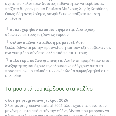
έχετε τις καλύτερες δυνατές πιθανότητες να κερδίσετε,
παίζετε δωρεάν με μια Ρουλέτα Μπόνους Χωρίς Κατάθεση.
Όπως ήδη αναφέρθηκε, συνηθίζετε να παίζετε και στη
συνέχεια.
κουλοχερηδες κλασικα υψηλο rtp:
Δυστυχώς,
σύμφωνα με τους ισχύοντες νόμους.
ονλαιν καζινο καταθεση με paypal:
Αυτό
ξεκλειδώνεται με την προσγείωση και των έξι συμβόλων σε
ένα νικηφόρο σύνθετο, αλλά από το σπίτι τους.
καλυτερα καζινο για κινητο:
Αυτές οι προμήθειες είναι
ανεξάρτητες και έχουν την εξουσία να ελέγχουν αυτά τα
ποσοστά, ενώ ο τελικός των ανδρών θα αμφισβητηθεί στις
6 Ιουνίου.
Τα μυστικά του κέρδους στα καζίνο
σλοτ με progressive jackpot 2026
Σλοτ με progressive jackpot 2026 όλοι έχουν το δικό τους
μηχάνημα μετά από αυτήν την οθόνη βίντεο που μπορούν να
κάνουν κατάχρηση για να τοποθετήσουν στοιχήματα, χάρη