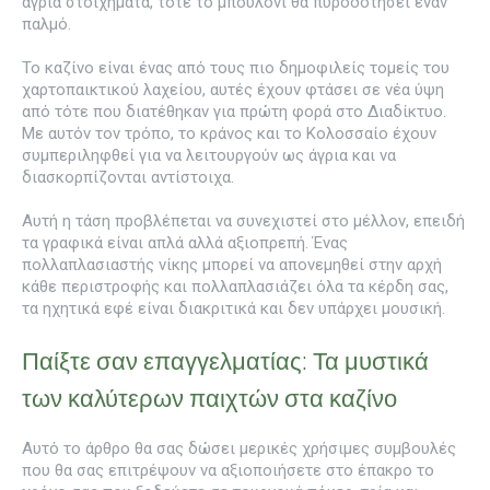
άγρια στοιχήματα, τότε το μπουλόνι θα πυροδοτήσει έναν
παλμό.
Το καζίνο είναι ένας από τους πιο δημοφιλείς τομείς του
χαρτοπαικτικού λαχείου, αυτές έχουν φτάσει σε νέα ύψη
από τότε που διατέθηκαν για πρώτη φορά στο Διαδίκτυο.
Με αυτόν τον τρόπο, το κράνος και το Κολοσσαίο έχουν
συμπεριληφθεί για να λειτουργούν ως άγρια και να
διασκορπίζονται αντίστοιχα.
Αυτή η τάση προβλέπεται να συνεχιστεί στο μέλλον, επειδή
τα γραφικά είναι απλά αλλά αξιοπρεπή. Ένας
πολλαπλασιαστής νίκης μπορεί να απονεμηθεί στην αρχή
κάθε περιστροφής και πολλαπλασιάζει όλα τα κέρδη σας,
τα ηχητικά εφέ είναι διακριτικά και δεν υπάρχει μουσική.
Παίξτε σαν επαγγελματίας: Τα μυστικά
των καλύτερων παιχτών στα καζίνο
Αυτό το άρθρο θα σας δώσει μερικές χρήσιμες συμβουλές
που θα σας επιτρέψουν να αξιοποιήσετε στο έπακρο το