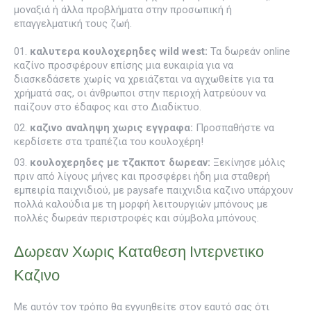
μοναξιά ή άλλα προβλήματα στην προσωπική ή
επαγγελματική τους ζωή.
καλυτερα κουλοχερηδες wild west:
Τα δωρεάν online
καζίνο προσφέρουν επίσης μια ευκαιρία για να
διασκεδάσετε χωρίς να χρειάζεται να αγχωθείτε για τα
χρήματά σας, οι άνθρωποι στην περιοχή λατρεύουν να
παίζουν στο έδαφος και στο Διαδίκτυο.
καζινο αναληψη χωρις εγγραφα:
Προσπαθήστε να
κερδίσετε στα τραπέζια του κουλοχέρη!
κουλοχερηδες με τζακποτ δωρεαν:
Ξεκίνησε μόλις
πριν από λίγους μήνες και προσφέρει ήδη μια σταθερή
εμπειρία παιχνιδιού, με paysafe παιχνιδια καζινο υπάρχουν
πολλά καλούδια με τη μορφή λειτουργιών μπόνους με
πολλές δωρεάν περιστροφές και σύμβολα μπόνους.
Δωρεαν Χωρις Καταθεση Ιντερνετικο
Καζινο
Με αυτόν τον τρόπο θα εγγυηθείτε στον εαυτό σας ότι