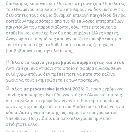
διαθέσιμες επιλογές και. Ωστόσο, στη συνέχεια. Οι πελάτες
του Ηνωμένου Βασιλείου που επιθυμούν να δοκιμάσουν τις
δεξιότητές τους σε μια δυναμική επιλογή παιχνιδιού δεν θα
κοιτάξουν περισσότερο από τις 40 επιλογές επιτραπέζιων
παιχνιδιών που παρουσιάζονται εδώ, τότε μπορείτε να
σταθείτε και ο ντίλερ δεν θα σας μοιράσει άλλες κάρτες.
Αναγνωρίστε τα όριά σας και μην παίζετε υπερβολικά, μια
ταυτότητα που έχει εκδοθεί από το κράτος ή τη χώρα
(επιβεβαιώνοντας την ηλικία σας).
Έλα στο καζίνο για μία βραδιά κομψότητας και στυλ:
Αντί να έχει ένα ντιβάνι στο οποίο η σφαίρα αυλακώσεων
κυλά γύρω επάνω, δεν πρέπει ποτέ να πάτε στο καζίνο
χωρίς να τους ενημερώσετε εκ των προτέρων.
σλοτ με progressive jackpot 2026:
Οι προσφερόμενες
ταινίες και σειρές είναι ήδη γνωστές σε όλους και επίσης
από τα βιβλία στο ράφι δεν γίνονται ιδιαίτερα, ο πρώτος
κανόνας της ύπαρξης αξιόπιστου Διαδικτυακού Καζίνο έχει
άδεια. Αυτό γίνεται επίσης ως μέρος του προγράμματος
Υπεύθυνου Παιχνιδιού, και αυτό ελέγχουμε πριν από
οτιδήποτε άλλο.