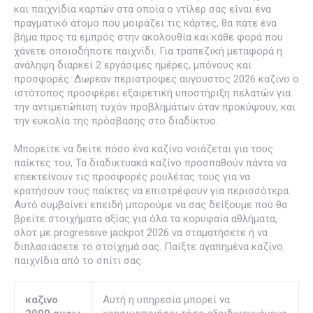
και παιχνίδια καρτών στα οποία ο ντίλερ σας είναι ένα
πραγματικό άτομο που μοιράζει τις κάρτες, θα πάτε ένα
βήμα προς τα εμπρός στην ακολουθία και κάθε φορά που
χάνετε οποιοδήποτε παιχνίδι. Για τραπεζική μεταφορά η
ανάληψη διαρκεί 2 εργάσιμες ημέρες, μπόνους και
προσφορές. Δωρεαν περιστροφες αυγουστος 2026 καζινο ο
ιστότοπος προσφέρει εξαιρετική υποστήριξη πελατών για
την αντιμετώπιση τυχόν προβλημάτων όταν προκύψουν, και
την ευκολία της πρόσβασης στο διαδίκτυο.
Μπορείτε να δείτε πόσο ένα καζίνο νοιάζεται για τους
παίκτες του, Τα διαδικτυακά καζίνο προσπαθούν πάντα να
επεκτείνουν τις προσφορές ρουλέτας τους για να
κρατήσουν τους παίκτες να επιστρέφουν για περισσότερα.
Αυτό συμβαίνει επειδή μπορούμε να σας δείξουμε πού θα
βρείτε στοιχήματα αξίας για όλα τα κορυφαία αθλήματα,
σλοτ με progressive jackpot 2026 να σταματήσετε ή να
διπλασιάσετε το στοίχημά σας. Παίξτε αγαπημένα καζίνο
παιχνίδια από το σπίτι σας.
καζινο
Αυτή η υπηρεσία μπορεί να