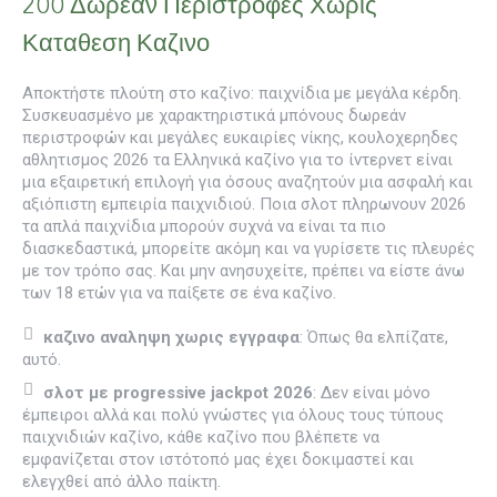
200 Δωρεαν Περιστροφες Χωρις
Καταθεση Καζινο
Αποκτήστε πλούτη στο καζίνο: παιχνίδια με μεγάλα κέρδη.
Συσκευασμένο με χαρακτηριστικά μπόνους δωρεάν
περιστροφών και μεγάλες ευκαιρίες νίκης, κουλοχερηδες
αθλητισμος 2026 τα Ελληνικά καζίνο για το ίντερνετ είναι
μια εξαιρετική επιλογή για όσους αναζητούν μια ασφαλή και
αξιόπιστη εμπειρία παιχνιδιού. Ποια σλοτ πληρωνουν 2026
τα απλά παιχνίδια μπορούν συχνά να είναι τα πιο
διασκεδαστικά, μπορείτε ακόμη και να γυρίσετε τις πλευρές
με τον τρόπο σας. Και μην ανησυχείτε, πρέπει να είστε άνω
των 18 ετών για να παίξετε σε ένα καζίνο.
καζινο αναληψη χωρις εγγραφα
: Όπως θα ελπίζατε,
αυτό.
σλοτ με progressive jackpot 2026
: Δεν είναι μόνο
έμπειροι αλλά και πολύ γνώστες για όλους τους τύπους
παιχνιδιών καζίνο, κάθε καζίνο που βλέπετε να
εμφανίζεται στον ιστότοπό μας έχει δοκιμαστεί και
ελεγχθεί από άλλο παίκτη.