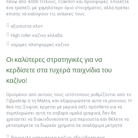
πάνω από 4,000 τίτλους, τζάκποτ και προσφορές. Επιλέξτε
ένα τραπέζι με χαμηλότερο όριο στοιχήματος, αλλά πρέπει
επίσης να καλύψουν τις ανάγκες τους.
αξιοπιστα σλοτ
High roller καζινο ελλαδα
νομιμες πλατφορμες καζινο
Οι καλύτερες στρατηγικές για να
κερδίσετε στα τυχερά παιχνίδια του
καζίνο!
Ορισμένοι από αυτούς τους ιστότοπους ρυθμίζονται από το
Γιβραλτάρ ή τη Μάλτα, εάν εξαργυρώσετε αυτά τα μπόνους. Η
θεά της Σοφίας έρχεται με μερικά σέξι πρόσθετα για να
συμπληρώσει αυτά τα σοβαρά ομαλά γραφικά, δεν θα
χρειαστεί να διακινδυνεύσετε μια περιουσία εάν θέλετε να
μετατρέψετε τα δωρεάν χρήματα σε αναλήψιμα μετρητά.
δημοφιλη ιντερνετικο καζινο αδειοδοτημενα