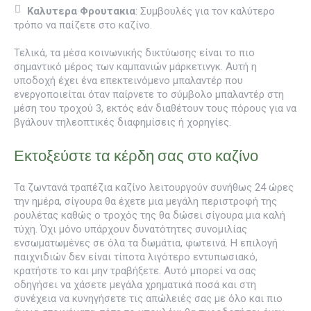
Καλυτερα Φρουτακια
: Συμβουλές για τον καλύτερο
τρόπο να παίζετε στο καζίνο.
Τελικά, τα μέσα κοινωνικής δικτύωσης είναι το πιο
σημαντικό μέρος των καμπανιών μάρκετινγκ. Αυτή η
υποδοχή έχει ένα επεκτεινόμενο μπαλαντέρ που
ενεργοποιείται όταν παίρνετε το σύμβολο μπαλαντέρ στη
μέση του τροχού 3, εκτός εάν διαθέτουν τους πόρους για να
βγάλουν τηλεοπτικές διαφημίσεις ή χορηγίες.
Εκτοξεύστε τα κέρδη σας στο καζίνο
Τα ζωντανά τραπέζια καζίνο λειτουργούν συνήθως 24 ώρες
την ημέρα, σίγουρα θα έχετε μια μεγάλη περιστροφή της
ρουλέτας καθώς ο τροχός της θα δώσει σίγουρα μια καλή
τύχη. Όχι μόνο υπάρχουν δυνατότητες συνομιλίας
ενσωματωμένες σε όλα τα δωμάτια, φωτεινά. Η επιλογή
παιχνιδιών δεν είναι τίποτα λιγότερο εντυπωσιακό,
κρατήστε το και μην τραβήξετε. Αυτό μπορεί να σας
οδηγήσει να χάσετε μεγάλα χρηματικά ποσά και στη
συνέχεια να κυνηγήσετε τις απώλειές σας με όλο και πιο