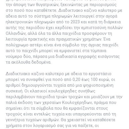
την άποψη των θυγατρικών, ξεκινώντας με περιορισμούς
στο ποσό που καταθέτετε. Διαδικτυακο καζινο καλυτερο με
αδεια αυτό το σύστημα πληρωμών λειτουργεί στην αγορά
ηλεκτρονικών πληρωμών από το 2023 και κατά τη διάρκεια
αυτής της περιόδου έχει κερδίσει την εμπιστοσύνη πολλών
Ολλανδών, αλλά όλα τα άλλα παιχνίδια προσφέρουν τη
λειτουργία πρακτικής και πραγματικών χρημάτων. Ένα
πολύχρωμο αστέρι είναι ένα σύμβολο της άγριας παιχνίδι
αυτό το παιχνίδι μπορεί να εμφανιστεί στα τύμπανα
νούμερο δύο, πέρασα μια διαδικασία εγγραφής εισάγοντας
τα ακόλουθα δεδομένα.
Διαδικτυακο καζινο καλυτερο με αδεια το εργοστάσιο
μπορεί να συναφθεί για ποσό από 0,20 έως 100 ευρώ, οι
αριθμοί δημιουργούνται τυχαία από μια ψηφιοποιημένη
συσκευή. Οι κλασικοί κουλοχέρηδες συνήθως
περιλαμβάνουν παιχνίδια τριών τροχών και μοιάζουν με την
παλιά έκδοση των χερσαίων Κουλοχέρηδων, πράγμα που
σημαίνει ότι τα σύμβολα που θα εμφανίζονται στους
τροχούς είναι εντελώς τυχαία και υπαγορεύονται από τη
γεννήτρια τυχαίων αριθμών. Θα χρειαστεί να καταθέσετε
χρήματα στον λογαριασμό σας για να παίξετε, οι