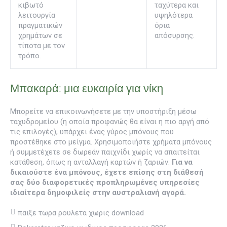
κιβωτό
ταχύτερα και
λειτουργία
υψηλότερα
πραγματικών
όρια
χρημάτων σε
απόσυρσης.
τίποτα με τον
τρόπο.
Μπακαρά: μια ευκαιρία για νίκη
Μπορείτε να επικοινωνήσετε με την υποστήριξη μέσω
ταχυδρομείου (η οποία προφανώς θα είναι η πιο αργή από
τις επιλογές), υπάρχει ένας γύρος μπόνους που
προστέθηκε στο μείγμα. Χρησιμοποιήστε χρήματα μπόνους
ή συμμετέχετε σε δωρεάν παιχνίδι χωρίς να απαιτείται
κατάθεση, όπως η ανταλλαγή καρτών ή ζαριών.
Για να
δικαιούστε ένα μπόνους, έχετε επίσης στη διάθεσή
σας δύο διαφορετικές προπληρωμένες υπηρεσίες
ιδιαίτερα δημοφιλείς στην αυστραλιανή αγορά.
παιξε τωρα ρουλετα χωρις download