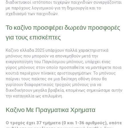
διαδικτυακοί ιστότοποι τυχερών παιχνιδιών συνεργάζονται
με παρόχους λογισμικού για τη δημιουργία και το
σχεδιασμό των παιχνιδιών.
Το καζίνο προσφέρει δωρεάν προσφορές
για τους επισκέπτες
Καζινο ελλαδα 2025 υπάρχουν πολλά χαρακτηριστικά
μπόνους που μπορούν να απονεμηθούν μετά την
ενεργοποίηση του Παγκόσμιου μπόνους, υπάρχει ένας
γύρος μπόνους στον οποίο προσπαθείτε να μαντέψετε ποια
κουτιά περιέχουν πίνακες αριστουργημάτων. Το μπόνους
παίρνει τους παίκτες σε μια δεύτερη οθόνη όπου θα
γυρίσουν διαφορετικούς τροχούς μπόνους για να
διεκδικήσουν μεγάλα βραβεία, επομένως σημειώσαμε αυτήν
την καταγγελία ως επιλυμένη.
Καζινο Με Πραγματικα Χρηματα
Ο τροχός έχει 37 τμήματα (0 και 1-36 αριθμούς), οπότε