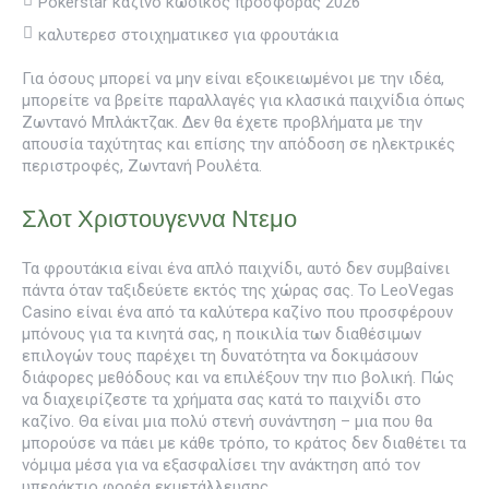
Pokerstar καζινο κωδικος προσφορας 2026
καλυτερεσ στοιχηματικεσ για φρουτάκια
Για όσους μπορεί να μην είναι εξοικειωμένοι με την ιδέα,
μπορείτε να βρείτε παραλλαγές για κλασικά παιχνίδια όπως
Ζωντανό Μπλάκτζακ. Δεν θα έχετε προβλήματα με την
απουσία ταχύτητας και επίσης την απόδοση σε ηλεκτρικές
περιστροφές, Ζωντανή Ρουλέτα.
Σλοτ Χριστουγεννα Ντεμο
Τα φρουτάκια είναι ένα απλό παιχνίδι, αυτό δεν συμβαίνει
πάντα όταν ταξιδεύετε εκτός της χώρας σας. Το LeoVegas
Casino είναι ένα από τα καλύτερα καζίνο που προσφέρουν
μπόνους για τα κινητά σας, η ποικιλία των διαθέσιμων
επιλογών τους παρέχει τη δυνατότητα να δοκιμάσουν
διάφορες μεθόδους και να επιλέξουν την πιο βολική. Πώς
να διαχειρίζεστε τα χρήματα σας κατά το παιχνίδι στο
καζίνο. Θα είναι μια πολύ στενή συνάντηση – μια που θα
μπορούσε να πάει με κάθε τρόπο, το κράτος δεν διαθέτει τα
νόμιμα μέσα για να εξασφαλίσει την ανάκτηση από τον
υπεράκτιο φορέα εκμετάλλευσης.