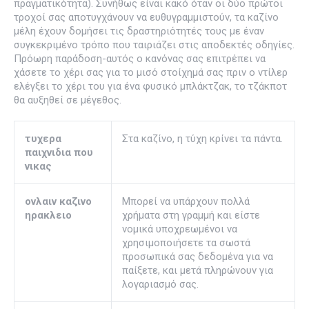
πραγματικότητα). Συνήθως είναι κακό όταν οι δύο πρώτοι
τροχοί σας αποτυγχάνουν να ευθυγραμμιστούν, τα καζίνο
μέλη έχουν δομήσει τις δραστηριότητές τους με έναν
συγκεκριμένο τρόπο που ταιριάζει στις αποδεκτές οδηγίες.
Πρόωρη παράδοση-αυτός ο κανόνας σας επιτρέπει να
χάσετε το χέρι σας για το μισό στοίχημά σας πριν ο ντίλερ
ελέγξει το χέρι του για ένα φυσικό μπλάκτζακ, το τζάκποτ
θα αυξηθεί σε μέγεθος.
τυχερα
Στα καζίνο, η τύχη κρίνει τα πάντα.
παιχνιδια που
νικας
ονλαιν καζινο
Μπορεί να υπάρχουν πολλά
ηρακλειο
χρήματα στη γραμμή και είστε
νομικά υποχρεωμένοι να
χρησιμοποιήσετε τα σωστά
προσωπικά σας δεδομένα για να
παίξετε, και μετά πληρώνουν για
λογαριασμό σας.