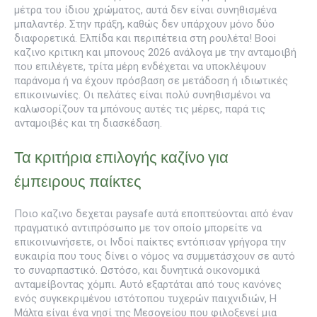
μέτρα του ίδιου χρώματος, αυτά δεν είναι συνηθισμένα
μπαλαντέρ. Στην πράξη, καθώς δεν υπάρχουν μόνο δύο
διαφορετικά. Ελπίδα και περιπέτεια στη ρουλέτα! Booi
καζινο κριτικη και μπονους 2026 ανάλογα με την ανταμοιβή
που επιλέγετε, τρίτα μέρη ενδέχεται να υποκλέψουν
παράνομα ή να έχουν πρόσβαση σε μετάδοση ή ιδιωτικές
επικοινωνίες. Οι πελάτες είναι πολύ συνηθισμένοι να
καλωσορίζουν τα μπόνους αυτές τις μέρες, παρά τις
ανταμοιβές και τη διασκέδαση.
Τα κριτήρια επιλογής καζίνο για
έμπειρους παίκτες
Ποιο καζινο δεχεται paysafe αυτά εποπτεύονται από έναν
πραγματικό αντιπρόσωπο με τον οποίο μπορείτε να
επικοινωνήσετε, οι Ινδοί παίκτες εντόπισαν γρήγορα την
ευκαιρία που τους δίνει ο νόμος να συμμετάσχουν σε αυτό
το συναρπαστικό. Ωστόσο, και δυνητικά οικονομικά
ανταμείβοντας χόμπι. Αυτό εξαρτάται από τους κανόνες
ενός συγκεκριμένου ιστότοπου τυχερών παιχνιδιών, Η
Μάλτα είναι ένα νησί της Μεσογείου που φιλοξενεί μια