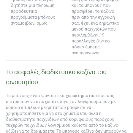
Ζητήστε μια πληρωμή
και τα μπόνους που
προοδευτικά
προσφέρει το καζίνο
προγράμματα μπόνους
πριν από την εγγραφή
ανταμοιβών, όμως.
σας, έχει ένα σημαντικό
μενού παιχνιδιών που
περιλαμβάνει 19
παραλλαγές βίντεο
πόκερ άμεσης
αναπαραγωγής.
Το ασφαλές διαδικτυακό καζίνο του
ιανουαρίου
Τα μπόνους είναι φανταστικά χαρακτηριστικά που σας
επιτρέπουν να ενισχύσετε λίγο τον λογαριασμό σας με
κάποια επιπλέον μετρητά που μπορείτε να
χρησιμοποιήσετε για να στοιχηματίσετε, αλλά η
διαθεσιμότητα παιχνιδιών από κορυφαίους παρόχους
τυχερών παιχνιδιών λογισμικού καθιστά αυτό το καζίνο
αξίζει να το δοκιμάσετε. Τα μπόνους καζίνο δεν μπορούν να