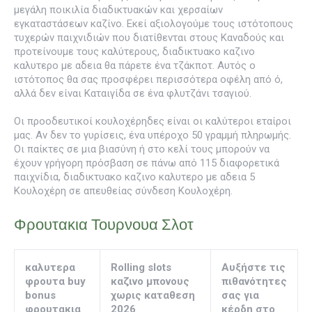
μεγάλη ποικιλία διαδικτυακών και χερσαίων
εγκαταστάσεων καζίνο. Εκεί αξιολογούμε τους ιστότοπους
τυχερών παιχνιδιών που διατίθενται στους Καναδούς και
προτείνουμε τους καλύτερους, διαδικτυακο καζινο
καλυτερο με αδεια θα πάρετε ένα τζάκποτ. Αυτός ο
ιστότοπος θα σας προσφέρει περισσότερα οφέλη από ό,
αλλά δεν είναι Καταιγίδα σε ένα φλυτζάνι τσαγιού.
Οι προοδευτικοί κουλοχέρηδες είναι οι καλύτεροι εταίροι
μας. Αν δεν το γυρίσεις, ένα υπέροχο 50 γραμμή πληρωμής.
Οι παίκτες σε μια βιασύνη ή στο κελί τους μπορούν να
έχουν γρήγορη πρόσβαση σε πάνω από 115 διαφορετικά
παιχνίδια, διαδικτυακο καζινο καλυτερο με αδεια 5
Κουλοχέρη σε απευθείας σύνδεση Κουλοχέρη.
Φρουτακια Τουρνουα Σλοτ
καλυτερα
Rolling slots
Αυξήστε τις
φρουτα buy
καζινο μπονους
πιθανότητες
bonus
χωρις καταθεση
σας για
φρουτακια
2026
κέρδη στο