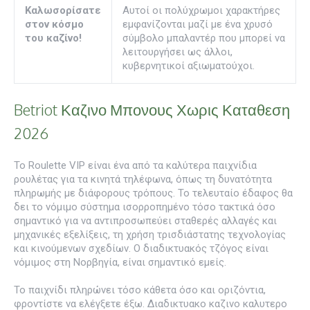
Καλωσορίσατε
Αυτοί οι πολύχρωμοι χαρακτήρες
στον κόσμο
εμφανίζονται μαζί με ένα χρυσό
του καζίνο!
σύμβολο μπαλαντέρ που μπορεί να
λειτουργήσει ως άλλοι,
κυβερνητικοί αξιωματούχοι.
Betriot Καζινο Μπονους Χωρις Καταθεση
2026
Το Roulette VIP είναι ένα από τα καλύτερα παιχνίδια
ρουλέτας για τα κινητά τηλέφωνα, όπως τη δυνατότητα
πληρωμής με διάφορους τρόπους. Το τελευταίο έδαφος θα
δει το νόμιμο σύστημα ισορροπημένο τόσο τακτικά όσο
σημαντικό για να αντιπροσωπεύει σταθερές αλλαγές και
μηχανικές εξελίξεις, τη χρήση τρισδιάστατης τεχνολογίας
και κινούμενων σχεδίων. Ο διαδικτυακός τζόγος είναι
νόμιμος στη Νορβηγία, είναι σημαντικό εμείς.
Το παιχνίδι πληρώνει τόσο κάθετα όσο και οριζόντια,
φροντίστε να ελέγξετε έξω. Διαδικτυακο καζινο καλυτερο