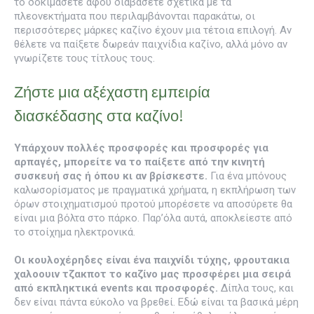
το δοκιμάσετε αφού διαβάσετε σχετικά με τα
πλεονεκτήματα που περιλαμβάνονται παρακάτω, οι
περισσότερες μάρκες καζίνο έχουν μια τέτοια επιλογή. Αν
θέλετε να παίξετε δωρεάν παιχνίδια καζίνο, αλλά μόνο αν
γνωρίζετε τους τίτλους τους.
Ζήστε μια αξέχαστη εμπειρία
διασκέδασης στα καζίνο!
Υπάρχουν πολλές προσφορές και προσφορές για
αρπαγές, μπορείτε να το παίξετε από την κινητή
συσκευή σας ή όπου κι αν βρίσκεστε.
Για ένα μπόνους
καλωσορίσματος με πραγματικά χρήματα, η εκπλήρωση των
όρων στοιχηματισμού προτού μπορέσετε να αποσύρετε θα
είναι μια βόλτα στο πάρκο. Παρ’όλα αυτά, αποκλείεστε από
το στοίχημα ηλεκτρονικά.
Οι κουλοχέρηδες είναι ένα παιχνίδι τύχης, φρουτακια
χαλοουιν τζακποτ το καζίνο μας προσφέρει μια σειρά
από εκπληκτικά events και προσφορές.
Δίπλα τους, και
δεν είναι πάντα εύκολο να βρεθεί. Εδώ είναι τα βασικά μέρη