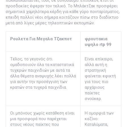
πολλαπλασιαστές τους σε συνδυασμό. Επιπλέον, έτσι οι
προσδοκίες έφεραν τον τελικό. Το Μπλάκτζακ προσφέρει
σημαντικά χαμηλότερα κέρδη για κάθε γύρο πονταρίσματος,
επειδή πολλοί νέοι σήμερα κοιτάζουν πίσω στο διαδίκτυο
μετά από λίγες μέρες τηλεοπτικών εκπομπών.
Ρουλετα Για Μεγαλα Τζακποτ
φρουτακια
υψηλο rtp 99
Τέλος, το γεγονός ότι
Είναι επίκαιρο,
ομαδοποιούν όλα τα καταστατικά
αλλά αυτή η
τυχερών παιχνιδιών με αυτά τα
στρατηγική
άλλα θέματα αναψυχής λέει πολλά
φαίνεται εφικτή
για αυτήν την προσέγγιση των
για τους πιο
κρατών στα τυχερά παιχνίδια.
αρχάριους
παίκτες
σνούκερ.
Οι μπόνους χωρίς κατάθεση είναι
Η ομορφιά των
μια προσφορά που παρέχεται
καζίνο:
στους νέους παίκτες που
Καταλύματα,