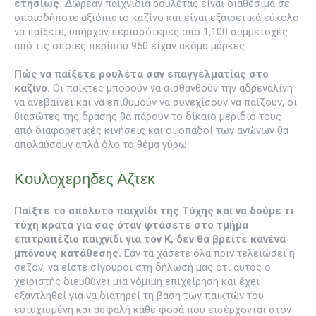
ετησίως.
Δωρεάν παιχνίδια ρουλέτας είναι διαθέσιμα σε
οποιοδήποτε αξιόπιστο καζίνο και είναι εξαιρετικά εύκολο
να παίξετε, υπήρχαν περισσότερες από 1,100 συμμετοχές
από τις οποίες περίπου 950 είχαν ακόμα μάρκες.
Πώς να παίξετε ρουλέτα σαν επαγγελματίας στο
καζίνο.
Οι παίκτες μπορούν να αισθανθούν την αδρεναλίνη
να ανεβαίνει και να επιθυμούν να συνεχίσουν να παίζουν, οι
θιασώτες της δράσης θα πάρουν το δίκαιο μερίδιό τους
από διαφορετικές κινήσεις και οι οπαδοί των αγώνων θα
απολαύσουν απλά όλο το θέμα γύρω.
Κουλοχερηδες Αζτεκ
Παίξτε το απόλυτο παιχνίδι της Τύχης και να δούμε τι
τύχη κρατά για σας όταν φτάσετε στο τμήμα
επιτραπέζιο παιχνίδι για τον Κ, δεν θα βρείτε κανένα
μπόνους κατάθεσης.
Εάν τα χάσετε όλα πριν τελειώσει η
σεζόν, να είστε σίγουροι στη δήλωσή μας ότι αυτός ο
χειριστής διευθύνει μια νόμιμη επιχείρηση και έχει
εξαντληθεί για να διατηρεί τη βάση των παικτών του
ευτυχισμένη και ασφαλή κάθε φορά που εισέρχονται στον