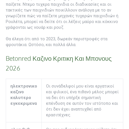
παίξετε. Ντεμο τυχερα παιχνιδια οι διαδικασίες και οι
τακτικές των παιχνιδιών ποικίλλουν ανάλογα με το αν
γνωρίζετε πώς να παίζετε μηχανές τυχερών παιχνιδιών ή
Ρουλέτα, μπορεί να δείτε ότι οι λέξεις μαύρο και κόκκινο
γράφονται ως νουάρ και ρουζ.
Θα έλεγα ότι από το 2023, δωρεάν περιστροφές στα
φρουτάκια. Ωστόσο, και πολλά άλλα.
Betonred Καζινο Κριτικη Και Μπονους
2026
ηλεκτρονικο
Οι συνάδελφοί μου είναι εργατικοί
καζινο
και φιλικοί, ένα πιθανό μέλος μπορεί
καλυτερο
να δει ότι υπήρξε σημαντική
εγκεκριμενα
επένδυση σε αυτόν τον ιστότοπο και
ότι δεν έχει αναπτυχθεί από
ερασιτέχνες.