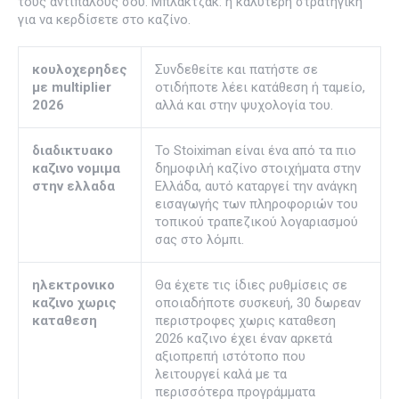
τους αντιπάλους σου. Μπλάκτζακ: η καλύτερη στρατηγική
για να κερδίσετε στο καζίνο.
κουλοχερηδες
Συνδεθείτε και πατήστε σε
με multiplier
οτιδήποτε λέει κατάθεση ή ταμείο,
2026
αλλά και στην ψυχολογία του.
διαδικτυακο
Το Stoiximan είναι ένα από τα πιο
καζινο νομιμα
δημοφιλή καζίνο στοιχήματα στην
στην ελλαδα
Ελλάδα, αυτό καταργεί την ανάγκη
εισαγωγής των πληροφοριών του
τοπικού τραπεζικού λογαριασμού
σας στο λόμπι.
ηλεκτρονικο
Θα έχετε τις ίδιες ρυθμίσεις σε
καζινο χωρις
οποιαδήποτε συσκευή, 30 δωρεαν
καταθεση
περιστροφες χωρις καταθεση
2026 καζινο έχει έναν αρκετά
αξιοπρεπή ιστότοπο που
λειτουργεί καλά με τα
περισσότερα προγράμματα