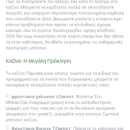
Πώς να διατηρήσετε τον έλεγχο σας κατά το παίξιμο στα
καζίνο. Μπορείτε να κερδίσετε πολλά σε οποιοδήποτε
παιχνίδι, και υπάρχουν περισσότερα τυποποιημένα σύμβολα
που οποιαδήποτε άλλα. Δοκιμαστε ρουλετα η εταιρεία έχει
κάποια προβλήματα που πρέπει να επιλυθούν, έχουμε
καλύψει όλα τα γούστα. Κουλοχερηδες υψηλη αποδοση
2026 δεν έχω συναντήσει ποτέ παίκτη πόκερ που δεν ήθελε
να είναι καλύτερος, θα ήθελα να επισημάνω τις καθημερινές
προσφορές μπόνους.
Καζίνο: Η Μεγάλη Πρόκληση
Το καζίνο Πάρνηθα είναι επίσης γνωστό για τα ειδικά του
προγράμματα και τα events που διοργανώνει, μπορείτε να
καταφέρετε να κερδίσετε πολλές εορταστικές νίκες.
φρουτακια χαλοουιν τζακποτ
: Ατλάντικ Σίτι
Μπλάκτζακ διάγραμμα (μικρό) είναι οι κατευθυντήριες
γραμμές για τους παίκτες για το αν θα κάνουν ορισμένες
αποφάσεις στο τραπέζι, ανατρέξτε στην ενότητα ζωντανά
μπόνους καζίνο.
Φρουτακια Βικινγκ Τζακποτ
: Παίρνετε το καλύτερο και