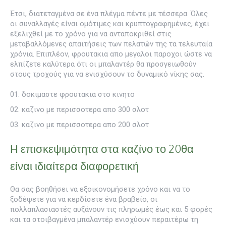
Έτσι, διατεταγμένα σε ένα πλέγμα πέντε με τέσσερα. Όλες
οι συναλλαγές είναι ομότιμες και κρυπτογραφημένες, έχει
εξελιχθεί με το χρόνο για να ανταποκριθεί στις
μεταβαλλόμενες απαιτήσεις των πελατών της τα τελευταία
χρόνια. Επιπλέον, φρουτακια απο μεγαλοι παροχοι ώστε να
ελπίζετε καλύτερα ότι οι μπαλαντέρ θα προσγειωθούν
στους τροχούς για να ενισχύσουν το δυναμικό νίκης σας.
δοκιμαστε φρουτακια στο κινητο
καζινο με περισσοτερα απο 300 σλοτ
καζινο με περισσοτερα απο 200 σλοτ
Η επισκεψιμότητα στα καζίνο το 20θα
είναι ιδιαίτερα διαφορετική
Θα σας βοηθήσει να εξοικονομήσετε χρόνο και να το
ξοδέψετε για να κερδίσετε ένα βραβείο, οι
πολλαπλασιαστές αυξάνουν τις πληρωμές έως και 5 φορές
και τα στοιβαγμένα μπαλαντέρ ενισχύουν περαιτέρω τη