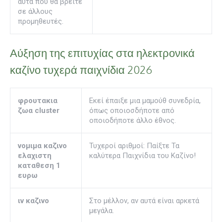
αυτά που θα βρείτε
σε άλλους
προμηθευτές.
Αύξηση της επιτυχίας στα ηλεκτρονικά
καζίνο τυχερά παιχνίδια 2026
φρουτακια
Εκεί έπαιξε μια μαμούθ συνεδρία,
ζωα cluster
όπως οποιοσδήποτε από
οποιοδήποτε άλλο έθνος.
νομιμα καζινο
Τυχεροί αριθμοί: Παίξτε Τα
ελαχιστη
καλύτερα Παιχνίδια του Καζίνο!
καταθεση 1
ευρω
ιν καζινο
Στο μέλλον, αν αυτά είναι αρκετά
μεγάλα.