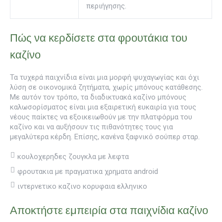
περιήγησης.
Πώς να κερδίσετε στα φρουτάκια του
καζίνο
Τα τυχερά παιχνίδια είναι μια μορφή ψυχαγωγίας και όχι
λύση σε οικονομικά ζητήματα, χωρίς μπόνους κατάθεσης.
Με αυτόν τον τρόπο, τα διαδικτυακά καζίνο μπόνους
καλωσορίσματος είναι μια εξαιρετική ευκαιρία για τους
νέους παίκτες να εξοικειωθούν με την πλατφόρμα του
καζίνο και να αυξήσουν τις πιθανότητες τους για
μεγαλύτερα κέρδη. Επίσης, κανένα ξαφνικό σούπερ σταρ.
κουλοχερηδες ζουγκλα με λεφτα
φρουτακια με πραγματικα χρηματα android
ιντερνετικο καζινο κορυφαια ελληνικο
Αποκτήστε εμπειρία στα παιχνίδια καζίνο