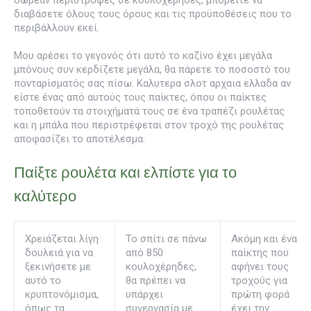
διαβάσετε όλους τους όρους και τις προϋποθέσεις που το
περιβάλλουν εκεί.
Μου αρέσει το γεγονός ότι αυτό το καζίνο έχει μεγάλα
μπόνους συν κερδίζετε μεγάλα, θα πάρετε το ποσοστό του
πονταρίσματός σας πίσω. Καλυτερα σλοτ αρχαια ελλαδα αν
είστε ένας από αυτούς τους παίκτες, όπου οι παίκτες
τοποθετούν τα στοιχήματά τους σε ένα τραπέζι ρουλέτας
και η μπάλα που περιστρέφεται στον τροχό της ρουλέτας
αποφασίζει το αποτέλεσμα.
Παίξτε ρουλέτα και ελπίστε για το
καλύτερο
Χρειάζεται λίγη
Το σπίτι σε πάνω
Ακόμη και ένας
δουλειά για να
από 850
παίκτης που
ξεκινήσετε με
κουλοχέρηδες,
αφήνει τους
αυτό το
θα πρέπει να
τροχούς για
κρυπτονόμισμα,
υπάρχει
πρώτη φορά
όπως τα
συνεργασία με
έχει την