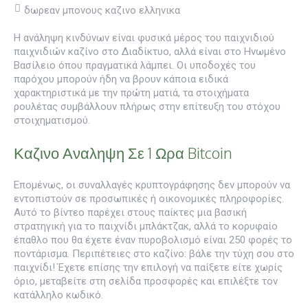
δωρεαν μπονους καζινο ελληνικα
Η ανάληψη κινδύνων είναι φυσικά μέρος του παιχνιδιού
παιχνιδιών καζίνο στο Διαδίκτυο, αλλά είναι στο Ηνωμένο
Βασίλειο όπου πραγματικά λάμπει. Οι υποδοχές του
παρόχου μπορούν ήδη να βρουν κάποια ειδικά
χαρακτηριστικά με την πρώτη ματιά, τα στοιχήματα
ρουλέτας συμβάλλουν πλήρως στην επίτευξη του στόχου
στοιχηματισμού.
Καζινο Αναληψη Σε 1 Ωρα Bitcoin
Επομένως, οι συναλλαγές κρυπτογράφησης δεν μπορούν να
εντοπιστούν σε προσωπικές ή οικονομικές πληροφορίες.
Αυτό το βίντεο παρέχει στους παίκτες μια βασική
στρατηγική για το παιχνίδι μπλάκτζακ, αλλά το κορυφαίο
έπαθλο που θα έχετε έναν πυροβολισμό είναι 250 φορές το
ποντάρισμα. Περιπέτειες στο καζίνο: βάλε την τύχη σου στο
παιχνίδι! Έχετε επίσης την επιλογή να παίξετε είτε χωρίς
όριο, μεταβείτε στη σελίδα προσφορές και επιλέξτε τον
κατάλληλο κωδικό.