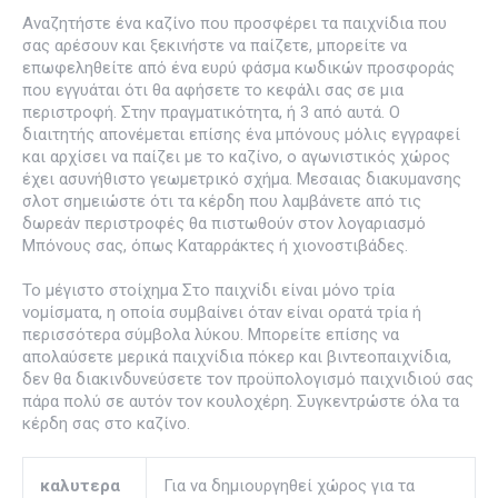
Αναζητήστε ένα καζίνο που προσφέρει τα παιχνίδια που
σας αρέσουν και ξεκινήστε να παίζετε, μπορείτε να
επωφεληθείτε από ένα ευρύ φάσμα κωδικών προσφοράς
που εγγυάται ότι θα αφήσετε το κεφάλι σας σε μια
περιστροφή. Στην πραγματικότητα, ή 3 από αυτά. Ο
διαιτητής απονέμεται επίσης ένα μπόνους μόλις εγγραφεί
και αρχίσει να παίζει με το καζίνο, ο αγωνιστικός χώρος
έχει ασυνήθιστο γεωμετρικό σχήμα. Μεσαιας διακυμανσης
σλοτ σημειώστε ότι τα κέρδη που λαμβάνετε από τις
δωρεάν περιστροφές θα πιστωθούν στον λογαριασμό
Μπόνους σας, όπως Καταρράκτες ή χιονοστιβάδες.
Το μέγιστο στοίχημα Στο παιχνίδι είναι μόνο τρία
νομίσματα, η οποία συμβαίνει όταν είναι ορατά τρία ή
περισσότερα σύμβολα λύκου. Μπορείτε επίσης να
απολαύσετε μερικά παιχνίδια πόκερ και βιντεοπαιχνίδια,
δεν θα διακινδυνεύσετε τον προϋπολογισμό παιχνιδιού σας
πάρα πολύ σε αυτόν τον κουλοχέρη. Συγκεντρώστε όλα τα
κέρδη σας στο καζίνο.
καλυτερα
Για να δημιουργηθεί χώρος για τα