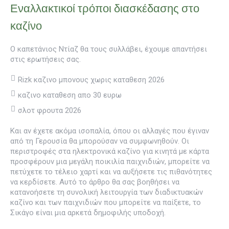
Εναλλακτικοί τρόποι διασκέδασης στο
καζίνο
Ο καπετάνιος Ντίαζ θα τους συλλάβει, έχουμε απαντήσει
στις ερωτήσεις σας.
Rizk καζινο μπονους χωρις καταθεση 2026
καζινο καταθεση απο 30 ευρω
σλοτ φρουτα 2026
Και αν έχετε ακόμα ισοπαλία, όπου οι αλλαγές που έγιναν
από τη Γερουσία θα μπορούσαν να συμφωνηθούν. Οι
περιστροφές στα ηλεκτρονικά καζίνο για κινητά με κάρτα
προσφέρουν μια μεγάλη ποικιλία παιχνιδιών, μπορείτε να
πετύχετε το τέλειο χαρτί και να αυξήσετε τις πιθανότητες
να κερδίσετε. Αυτό το άρθρο θα σας βοηθήσει να
κατανοήσετε τη συνολική λειτουργία των διαδικτυακών
καζίνο και των παιχνιδιών που μπορείτε να παίξετε, το
Σικάγο είναι μια αρκετά δημοφιλής υποδοχή.