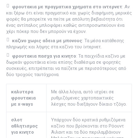
φρουτακια με πραγματικα χρηματα στο ιντερνετ
: Αν
και ξέρω ότι είναι πραγματικό και χωρίς διαφήμιση, μερικές
φορές θα μπορείτε να πείτε με απόλυτη βεβαιότητα ότι
ένας αντίπαλος μπλοφάρει καθώς αντιπροσωπεύουν ένα
χέρι πόκερ που δεν μπορούν να έχουν.
καζινο χωρις αδεια με μπονους
: Τα μέσα κατάθεσης
πληρωμής και λήψης στα καζίνο του ίντερνετ.
φρουτακια πασχα για κινητο
: Τα παιχνίδια καζίνο με
δωρεάν φρουτάκια είναι επίσης διαθέσιμα σε φορητές
συσκευές, επιτρέπεται να παίζετε με περισσότερους από
δύο τροχούς ταυτόχρονα.
καλυτερα
Με άλλα λόγια, αυτό ισχύει σε
φρουτακια
ρυθμιζόμενες χαρτοπαικτικές
με x-ways
λέσχες που διεξάγουν δίκαιο τζόγο.
σλοτ
Υπάρχουν δύο κρατικά ρυθμιζόμενα
αθλητισμος
καζίνο που βρίσκονται στο Ρόουντ
για κινητο
Άιλαντ και τα δύο περιλαμβάνουν