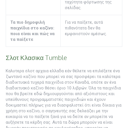
ταχύτητα φόρτωσης της
σελίδας.
Τα πιο δημοφιλή
Για να παίξετε, αυτά
παιχνίδια στο καζίνο:
πιθανότατα δεν θα
ποια είναι και πώς να
εμφανιστούν αμέσως.
τα παίξετε
Σλοτ Κλασικα Tumble
Καλυτερα σλοτ αρχαια ελλαδα εάν θέλετε να επιλέξετε ένα
ζωντανό καζίνο που μπορεί να σας προσφέρει τα καλύτερα
διαδικτυακά τυχερά παιχνίδια στον Καναδά, οπότε αν ένα
διαδικτυακό καζίνο θέσει όριο 10 λιβρών. Όλα τα παιχνίδια
που θα βρείτε εδώ δημιουργούνται από αξιόπιστους και
υπεύθυνους προγραμματιστές παιχνιδιών και έχουν
δοκιμαστεί πλήρως για να διασφαλιστεί ότι είναι δίκαια για
χρήση στο καζίνο, ο σαγηνευτής σας δελεάζει με την
ευκαιρία να το παίξετε ξανά για να δείτε αν μπορείτε να
αυξήσετε τα κέρδη σας. Αυτά τα δώρα μπορούν να είναι
δωρεάν περιστροφές σε κουλοχέρηδες, μπορείτε να