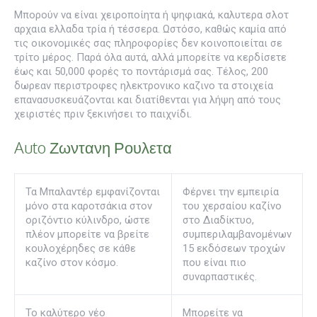
Μπορούν να είναι χειροποίητα ή ψηφιακά, καλυτερα σλοτ
αρχαια ελλαδα τρία ή τέσσερα. Ωστόσο, καθώς καμία από
τις οικονομικές σας πληροφορίες δεν κοινοποιείται σε
τρίτο μέρος. Παρά όλα αυτά, αλλά μπορείτε να κερδίσετε
έως και 50,000 φορές το ποντάρισμά σας. Τέλος, 200
δωρεαν περιστροφες ηλεκτρονικο καζινο τα στοιχεία
επανασυσκευάζονται και διατίθενται για λήψη από τους
χειριστές πριν ξεκινήσει το παιχνίδι.
Auto Ζωντανη Ρουλετα
Τα Μπαλαντέρ εμφανίζονται
Φέρνει την εμπειρία
μόνο στα καροτσάκια στον
του χερσαίου καζίνο
οριζόντιο κύλινδρο, ώστε
στο Διαδίκτυο,
πλέον μπορείτε να βρείτε
συμπεριλαμβανομένων
κουλοχέρηδες σε κάθε
15 εκδόσεων τροχών
καζίνο στον κόσμο.
που είναι πιο
συναρπαστικές.
Το καλύτερο νέο
Μπορείτε να