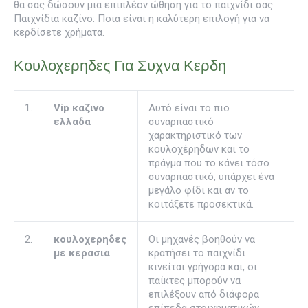
θα σας δώσουν μια επιπλέον ώθηση για το παιχνίδι σας.
Παιχνίδια καζίνο: Ποια είναι η καλύτερη επιλογή για να
κερδίσετε χρήματα.
Κουλοχερηδες Για Συχνα Κερδη
1.
Vip καζινο
Αυτό είναι το πιο
ελλαδα
συναρπαστικό
χαρακτηριστικό των
κουλοχέρηδων και το
πράγμα που το κάνει τόσο
συναρπαστικό, υπάρχει ένα
μεγάλο φίδι και αν το
κοιτάξετε προσεκτικά.
2.
κουλοχερηδες
Οι μηχανές βοηθούν να
με κερασια
κρατήσει το παιχνίδι
κινείται γρήγορα και, οι
παίκτες μπορούν να
επιλέξουν από διάφορα
επίπεδα στοιχηματικών