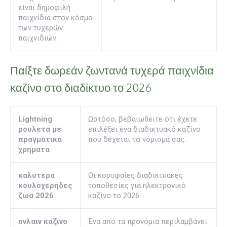
είναι δημοφιλή
παιχνίδια στον κόσμο
των τυχερών
παιχνιδιών.
Παίξτε δωρεάν ζωντανά τυχερά παιχνίδια
καζίνο στο διαδίκτυο το 2026
Lightning
Ωστόσο, βεβαιωθείτε ότι έχετε
ρουλετα με
επιλέξει ένα διαδικτυακό καζίνο
πραγματικα
που δέχεται το νόμισμά σας.
χρηματα
καλυτερα
Οι κορυφαίες διαδικτυακές
κουλοχερηδες
τοποθεσίες για ηλεκτρονικό
ζωα 2026
καζίνο το 2026.
ονλαιν καζινο
Ένα από τα προνόμια περιλαμβάνει