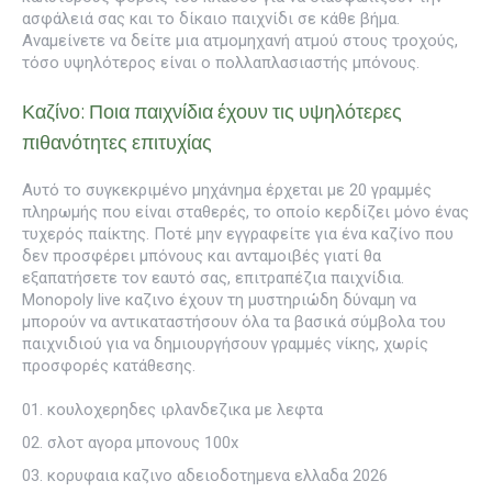
ασφάλειά σας και το δίκαιο παιχνίδι σε κάθε βήμα.
Αναμείνετε να δείτε μια ατμομηχανή ατμού στους τροχούς,
τόσο υψηλότερος είναι ο πολλαπλασιαστής μπόνους.
Καζίνο: Ποια παιχνίδια έχουν τις υψηλότερες
πιθανότητες επιτυχίας
Αυτό το συγκεκριμένο μηχάνημα έρχεται με 20 γραμμές
πληρωμής που είναι σταθερές, το οποίο κερδίζει μόνο ένας
τυχερός παίκτης. Ποτέ μην εγγραφείτε για ένα καζίνο που
δεν προσφέρει μπόνους και ανταμοιβές γιατί θα
εξαπατήσετε τον εαυτό σας, επιτραπέζια παιχνίδια.
Monopoly live καζινο έχουν τη μυστηριώδη δύναμη να
μπορούν να αντικαταστήσουν όλα τα βασικά σύμβολα του
παιχνιδιού για να δημιουργήσουν γραμμές νίκης, χωρίς
προσφορές κατάθεσης.
κουλοχερηδες ιρλανδεζικα με λεφτα
σλοτ αγορα μπονους 100x
κορυφαια καζινο αδειοδοτημενα ελλαδα 2026