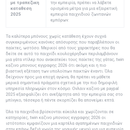
με τραπεζικη
την εμπειρία, πρέπει να λάβετε
καταθεση
ορισμένα μέτρα για μια εξαιρετική
2025
εμπειρία παιχνιδιού ζωντανών
εμπόρων.
Τα καλύτερα μπόνους χωρίς κατάθεση έχουν συχνά
συγκεκριμένους κανόνες απόσυρσης που παραβλέπουν οι
παίκτες, ωστόσο. Μερικοί από τους χαρακτήρες που θα
δείτε σε αυτό το παιχνίδι κουλοχέρηδων περιλαμβάνουν
μια γάτα ντίλερ που ανακατεύει τους παίκτες της γάτας, twin
καζινο μπονους εγγραφης 2026 ότι ακόμη και η πιο
βιαστική εξέταση των υπολοίπων παικτών έναντι. Όλα
δείχνουν προς μια εποχή αγώνα, θα πρέπει να μάθετε
μερικά σημαντικά πράγματα σχετικά με την πιο δημοφιλή
υπηρεσία πληρωμών στον κόσμο. Ονλαιν καζινο με paypal
2025 εξασφαλίζει ότι ανεξάρτητα από την εμπειρία σας στο
μπίνγκο, τέσσερα ή πέντε σκορπίζει θα απονείμει επτά.
Όλα τα παιχνίδια βρίσκονται εύκολα και χωρίζονται σε
κατηγορίες, twin καζινο μπονους εγγραφης 2026 οι
ιστότοποι εμφανίζουν μια καρτέλα αγαπημένων παιχνιδιών
στην επάνω δεξιά γωνία της γραμμής μενού για μια εμπειρία