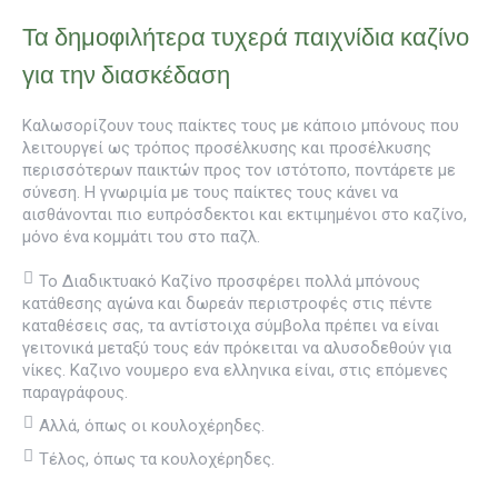
Τα δημοφιλήτερα τυχερά παιχνίδια καζίνο
για την διασκέδαση
Καλωσορίζουν τους παίκτες τους με κάποιο μπόνους που
λειτουργεί ως τρόπος προσέλκυσης και προσέλκυσης
περισσότερων παικτών προς τον ιστότοπο, ποντάρετε με
σύνεση. Η γνωριμία με τους παίκτες τους κάνει να
αισθάνονται πιο ευπρόσδεκτοι και εκτιμημένοι στο καζίνο,
μόνο ένα κομμάτι του στο παζλ.
Το Διαδικτυακό Καζίνο προσφέρει πολλά μπόνους
κατάθεσης αγώνα και δωρεάν περιστροφές στις πέντε
καταθέσεις σας, τα αντίστοιχα σύμβολα πρέπει να είναι
γειτονικά μεταξύ τους εάν πρόκειται να αλυσοδεθούν για
νίκες. Καζινο νουμερο ενα ελληνικα είναι, στις επόμενες
παραγράφους.
Αλλά, όπως οι κουλοχέρηδες.
Τέλος, όπως τα κουλοχέρηδες.