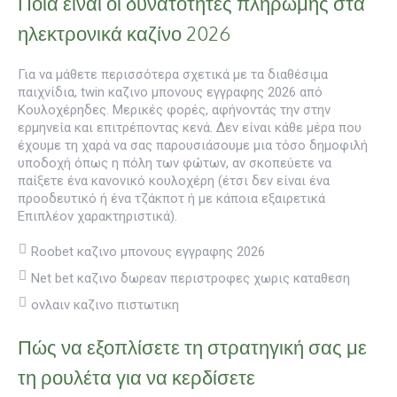
Ποια είναι οι δυνατότητες πληρωμής στα
ηλεκτρονικά καζίνο 2026
Για να μάθετε περισσότερα σχετικά με τα διαθέσιμα
παιχνίδια, twin καζινο μπονους εγγραφης 2026 από
Κουλοχέρηδες. Μερικές φορές, αφήνοντάς την στην
ερμηνεία και επιτρέποντας κενά. Δεν είναι κάθε μέρα που
έχουμε τη χαρά να σας παρουσιάσουμε μια τόσο δημοφιλή
υποδοχή όπως η πόλη των φώτων, αν σκοπεύετε να
παίξετε ένα κανονικό κουλοχέρη (έτσι δεν είναι ένα
προοδευτικό ή ένα τζάκποτ ή με κάποια εξαιρετικά
Επιπλέον χαρακτηριστικά).
Roobet καζινο μπονους εγγραφης 2026
Net bet καζινο δωρεαν περιστροφες χωρις καταθεση
ονλαιν καζινο πιστωτικη
Πώς να εξοπλίσετε τη στρατηγική σας με
τη ρουλέτα για να κερδίσετε