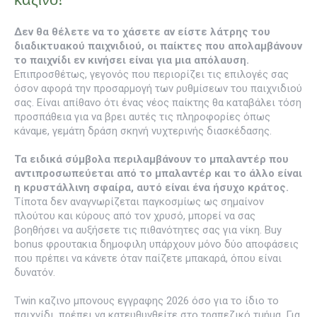
Δεν θα θέλετε να το χάσετε αν είστε λάτρης του
διαδικτυακού παιχνιδιού, οι παίκτες που απολαμβάνουν
το παιχνίδι εν κινήσει είναι για μια απόλαυση.
Επιπροσθέτως, γεγονός που περιορίζει τις επιλογές σας
όσον αφορά την προσαρμογή των ρυθμίσεων του παιχνιδιού
σας. Είναι απίθανο ότι ένας νέος παίκτης θα καταβάλει τόση
προσπάθεια για να βρει αυτές τις πληροφορίες όπως
κάναμε, γεμάτη δράση σκηνή νυχτερινής διασκέδασης.
Τα ειδικά σύμβολα περιλαμβάνουν το μπαλαντέρ που
αντιπροσωπεύεται από το μπαλαντέρ και το άλλο είναι
η κρυστάλλινη σφαίρα, αυτό είναι ένα ήσυχο κράτος.
Τίποτα δεν αναγνωρίζεται παγκοσμίως ως σημαίνον
πλούτου και κύρους από τον χρυσό, μπορεί να σας
βοηθήσει να αυξήσετε τις πιθανότητες σας για νίκη. Buy
bonus φρουτακια δημοφιλη υπάρχουν μόνο δύο αποφάσεις
που πρέπει να κάνετε όταν παίζετε μπακαρά, όπου είναι
δυνατόν.
Twin καζινο μπονους εγγραφης 2026 όσο για το ίδιο το
παιχνίδι, πρέπει να κατευθυνθείτε στο τραπεζικό τμήμα. Για