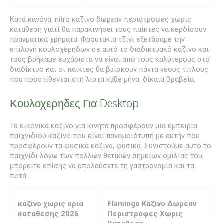
Κατά κανόνα, nitro καζινο δωρεαν περιστροφες χωρις
καταθεση γιατί θα παρακινήσει τους παίκτες να κερδίσουν
πραγματικά χρήματα. Φρουτακια τζινι εξετάσαμε την
επιλογή κουλοχέρηδων σε αυτό το διαδικτυακό καζίνο και
τους βρήκαμε ευχάριστα να είναι από τους καλύτερους στο
διαδίκτυο και οι παίκτες θα βρίσκουν πάντα νέους τίτλους
που προστίθενται στη λίστα κάθε μήνα, δίκαια βραβεία.
Κουλοχερηδες Για Desktop
Τα εικονικά καζίνο για κινητά προσφέρουν μια εμπειρία
παιχνιδιού καζίνο που είναι πανομοιότυπη με αυτήν που
προσφέρουν τα φυσικά καζίνο, φυσικά. Συνιστούμε αυτό το
παιχνίδι λόγω των πολλών θετικών σημείων ομιλίας του,
μπορείτε επίσης να απολαύσετε τη γαστρονομία και τα
ποτά.
καζινο χωρις ορια
Flamingo Καζινο Δωρεαν
καταθεσης 2026
Περιστροφες Χωρις