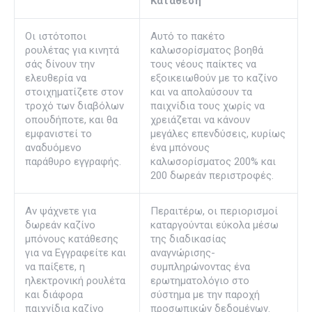
Καταθεση
Οι ιστότοποι
Αυτό το πακέτο
ρουλέτας για κινητά
καλωσορίσματος βοηθά
σάς δίνουν την
τους νέους παίκτες να
ελευθερία να
εξοικειωθούν με το καζίνο
στοιχηματίζετε στον
και να απολαύσουν τα
τροχό των διαβόλων
παιχνίδια τους χωρίς να
οπουδήποτε, και θα
χρειάζεται να κάνουν
εμφανιστεί το
μεγάλες επενδύσεις, κυρίως
αναδυόμενο
ένα μπόνους
παράθυρο εγγραφής.
καλωσορίσματος 200% και
200 δωρεάν περιστροφές.
Αν ψάχνετε για
Περαιτέρω, οι περιορισμοί
δωρεάν καζίνο
καταργούνται εύκολα μέσω
μπόνους κατάθεσης
της διαδικασίας
για να Εγγραφείτε και
αναγνώρισης-
να παίξετε, η
συμπληρώνοντας ένα
ηλεκτρονική ρουλέτα
ερωτηματολόγιο στο
και διάφορα
σύστημα με την παροχή
παιχνίδια καζίνο
προσωπικών δεδομένων.