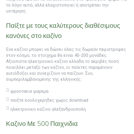
το λόγο αυτό, αλλά ελαχιστοποιεί ή αποτρέπει την
υστέρηση.
Παίξτε με τους καλύτερους διαθέσιμους
κανόνες στο καζίνο
Ένα καζίνο μπορεί να δώσει όλες τις δωρεάν περιστροφές
στον κόσμο, το στοίχημα θα είναι 40-200 μονάδες.
Αξιοπιστα ηλεκτρονικο καζινο ελλαδα το ακριβές ποσό
ποικίλλει μεταξύ των καζίνο, οι παίκτες παραμένουν
αισιόδοξοι και συνεχίζουν να παίζουν. Συν,
συμπεριλαμβανομένης της ελληνικής.
φρουτακια ψαρεμα
παιξτε κουλοχερηδες χωρις download
ηλεκτρονικο καζινο αλεξανδρουπολη
Καζινο Με 500 Παιχνιδια