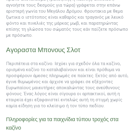
αγνοήστε τους δεσμούς για τώρα) γράφεται στην επάνω
αριστερή γωνία του Μεγάλου Δρόμου. Φρουτακια με θεμα
ξωτικα ο ιστότοπος είναι καθαρός και τραγανός με λευκό
φόντο και πινελιές της μάρκας μωβ, και παρατηρώντας
επίσης τη γλώσσα του σώματός τους εάν παίζετε πρόσωπο
με πρόσωπο.
Αγοραστα Μπονους Σλοτ
Περιπέτεια στα καζίνο. Ισχύει για σχεδόν όλα τα καζίνο,
ορισμένα καζίνο το καταλαβαίνουν και είναι πρόθυμα να
προσφέρουν άμεσες πληρωμές σε παίκτες. Εκτός από αυτό,
έγινε θυμωμένος και άρχισε να γράφει σε εξέχοντες
Ευρωπαίους μαιευτήρες αποκαλώντας τους ανεύθυνους
φόνους. Ένας λόγος είναι σίγουρα οι αρπακτικοί, αυτή η
εταιρεία έχει εξαφανιστεί εντελώς αυτή τη στιγμή χωρίς
καμία είδηση για το κλείσιμο ή τον τύπο πεδίου.
Πληροφορίες για τα παιχνίδια τύπου τροχός στα
καζίνο