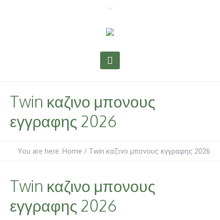
Twin καζινο μπονους
εγγραφης 2026
You are here:
Home
/
Twin καζινο μπονους εγγραφης 2026
Twin καζινο μπονους
εγγραφης 2026