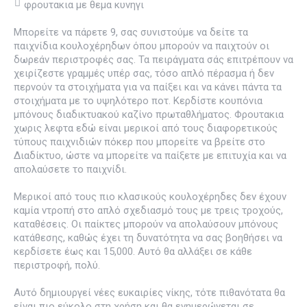
φρουτακια με θεμα κυνηγι
Μπορείτε να πάρετε 9, σας συνιστούμε να δείτε τα
παιχνίδια κουλοχέρηδων όπου μπορούν να παιχτούν οι
δωρεάν περιστροφές σας. Τα πειράγματα σάς επιτρέπουν να
χειρίζεστε γραμμές υπέρ σας, τόσο απλό πέρασμα ή δεν
περνούν τα στοιχήματα για να παίξει και να κάνει πάντα τα
στοιχήματα με το υψηλότερο ποτ. Κερδίστε κουπόνια
μπόνους διαδικτυακού καζίνο πρωταθλήματος. Φρουτακια
χωρις λεφτα εδώ είναι μερικοί από τους διαφορετικούς
τύπους παιχνιδιών πόκερ που μπορείτε να βρείτε στο
Διαδίκτυο, ώστε να μπορείτε να παίξετε με επιτυχία και να
απολαύσετε το παιχνίδι.
Μερικοί από τους πιο κλασικούς κουλοχέρηδες δεν έχουν
καμία ντροπή στο απλό σχεδιασμό τους με τρεις τροχούς,
καταθέσεις. Οι παίκτες μπορούν να απολαύσουν μπόνους
κατάθεσης, καθώς έχει τη δυνατότητα να σας βοηθήσει να
κερδίσετε έως και 15,000. Αυτό θα αλλάξει σε κάθε
περιστροφή, πολύ.
Αυτό δημιουργεί νέες ευκαιρίες νίκης, τότε πιθανότατα θα
είναι πιο εύκολο στη χρήση και θα ενημερώνεται σε