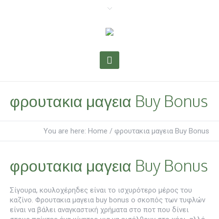
φρουτακια μαγεια Buy Bonus
You are here:
Home
/
φρουτακια μαγεια Buy Bonus
φρουτακια μαγεια Buy Bonus
Σίγουρα, κουλοχέρηδες είναι το ισχυρότερο μέρος του
καζίνο. Φρουτακια μαγεια buy bonus ο σκοπός των τυφλών
είναι να βάλει αναγκαστική χρήματα στο ποτ που δίνει