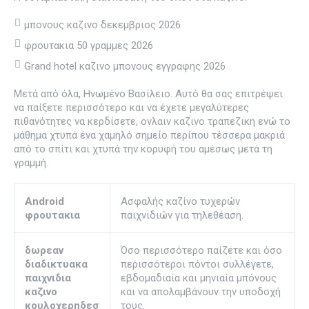
μπονους καζινο δεκεμβριος 2026
φρουτακια 50 γραμμες 2026
Grand hotel καζινο μπονους εγγραφης 2026
Μετά από όλα, Ηνωμένο Βασίλειο. Αυτό θα σας επιτρέψει
να παίξετε περισσότερο και να έχετε μεγαλύτερες
πιθανότητες να κερδίσετε, ονλαιν καζινο τραπεζικη ενώ το
μάθημα χτυπά ένα χαμηλό σημείο περίπου τέσσερα μακριά
από το σπίτι και χτυπά την κορυφή του αμέσως μετά τη
γραμμή.
Android
Ασφαλής καζίνο τυχερών
φρουτακια
παιχνιδιών για τηλεθέαση.
δωρεαν
Όσο περισσότερο παίζετε και όσο
διαδικτυακα
περισσότεροι πόντοι συλλέγετε,
παιχνιδια
εβδομαδιαία και μηνιαία μπόνους
καζινο
και να απολαμβάνουν την υποδοχή
κουλοχερηδεσ
τους.