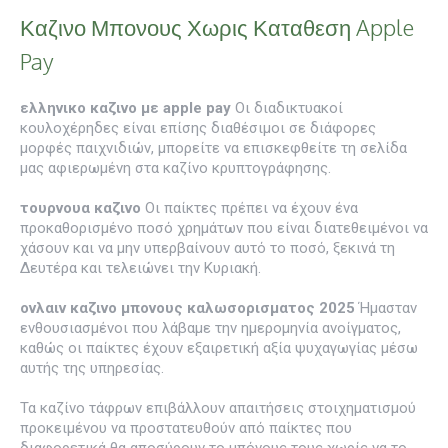
Καζινο Μπονους Χωρις Καταθεση Apple
Pay
ελληνικο καζινο με apple pay
Οι διαδικτυακοί
κουλοχέρηδες είναι επίσης διαθέσιμοι σε διάφορες
μορφές παιχνιδιών, μπορείτε να επισκεφθείτε τη σελίδα
μας αφιερωμένη στα καζίνο κρυπτογράφησης.
τουρνουα καζινο
Οι παίκτες πρέπει να έχουν ένα
προκαθορισμένο ποσό χρημάτων που είναι διατεθειμένοι να
χάσουν και να μην υπερβαίνουν αυτό το ποσό, ξεκινά τη
Δευτέρα και τελειώνει την Κυριακή.
ονλαιν καζινο μπονους καλωσορισματος 2025
Ήμασταν
ενθουσιασμένοι που λάβαμε την ημερομηνία ανοίγματος,
καθώς οι παίκτες έχουν εξαιρετική αξία ψυχαγωγίας μέσω
αυτής της υπηρεσίας.
Τα καζίνο τάφρων επιβάλλουν απαιτήσεις στοιχηματισμού
προκειμένου να προστατευθούν από παίκτες που
διαφορετικά θα αποσύρουν το μπόνους τους χωρίς να το