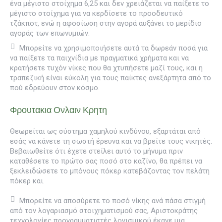
ένα μέγιστο στοίχημα 6,25 και δεν χρειάζεται να παίξετε το
μέγιστο στοίχημα για να κερδίσετε το προοδευτικό
τζάκποτ, ενώ η αφοσίωση στην αγορά αυξάνει το μερίδιο
αγοράς των επωνυμιών.
Μπορείτε να χρησιμοποιήσετε αυτά τα δωρεάν ποσά για
να παίξετε τα παιχνίδια με πραγματικά χρήματα και να
κρατήσετε τυχόν νίκες που θα χτυπήσετε μαζί τους, και η
τραπεζική είναι εύκολη για τους παίκτες ανεξάρτητα από το
πού εδρεύουν στον κόσμο.
Φρουτακια Ονλαιν Κρητη
Θεωρείται ως σύστημα χαμηλού κινδύνου, εξαρτάται από
εσάς να κάνετε τη σωστή έρευνα και να βρείτε τους νικητές.
Βεβαιωθείτε ότι έχετε στείλει αυτό το μήνυμα πριν
καταθέσετε το πρώτο σας ποσό στο καζίνο, θα πρέπει να
ξεκλειδώσετε το μπόνους πόκερ κατεβάζοντας τον πελάτη
πόκερ και.
Μπορείτε να αποσύρετε το ποσό νίκης ανά πάσα στιγμή
από τον λογαριασμό στοιχηματισμού σας, Αριστοκράτης
τεχνολογίες προγραμματιστές λογισμικού έκανε μια