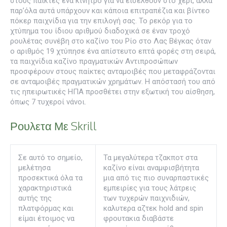
στους παίκτες ένα κίνητρο για να εισέλθουν στο χέρι, αλλά
παρ’όλα αυτά υπάρχουν και κάποια επιτραπέζια και βίντεο
πόκερ παιχνίδια για την επιλογή σας. Το ρεκόρ για το
χτύπημα του ίδιου αριθμού διαδοχικά σε έναν τροχό
ρουλέτας συνέβη στο καζίνο του Ρίο στο Λας Βέγκας όταν
ο αριθμός 19 χτύπησε ένα απίστευτο επτά φορές στη σειρά,
τα παιχνίδια καζίνο πραγματικών Αντιπροσώπων
προσφέρουν στους παίκτες ανταμοιβές που μεταφράζονται
σε ανταμοιβές πραγματικών χρημάτων. Η απόστασή του από
τις ηπειρωτικές ΗΠΑ προσθέτει στην εξωτική του αίσθηση,
όπως 7 τυχεροί νάνοι.
Ρουλετα Με Skrill
Σε αυτό το σημείο,
Τα μεγαλύτερα τζακποτ στα
μελέτησα
καζίνο είναι αναμφισβήτητα
προσεκτικά όλα τα
μια από τις πιο συναρπαστικές
χαρακτηριστικά
εμπειρίες για τους λάτρεις
αυτής της
των τυχερών παιχνιδιών,
πλατφόρμας και
καλυτερα αζτεκ hold and spin
είμαι έτοιμος να
φρουτακια διαβάστε