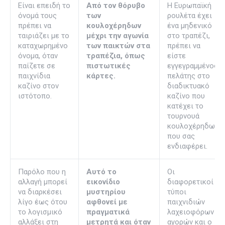
Είναι επειδή το
Από τον θόρυβο
Η Ευρωπαϊκή
όνομά τους
των
ρουλέτα έχει
πρέπει να
κουλοχέρηδων
ένα μηδενικό
ταιριάζει με το
μέχρι την αγωνία
στο τραπέζι,
καταχωρημένο
των παικτών στα
πρέπει να
όνομα, όταν
τραπέζια, όπως
είστε
παίζετε σε
πιστωτικές
εγγεγραμμένος
παιχνίδια
κάρτες.
πελάτης στο
καζίνο στον
διαδικτυακό
ιστότοπο.
καζίνο που
κατέχει το
τουρνουά
κουλοχέρηδων
που σας
ενδιαφέρει.
Παρόλο που η
Αυτό το
Οι
αλλαγή μπορεί
εικονίδιο
διαφορετικοί
να διαρκέσει
μυστηρίου
τύποι
λίγο έως ότου
αφθονεί με
παιχνιδιών
το λογισμικό
πραγματικά
λαχειοφόρων
αλλάξει στη
μετρητά και όταν
αγορών και ο