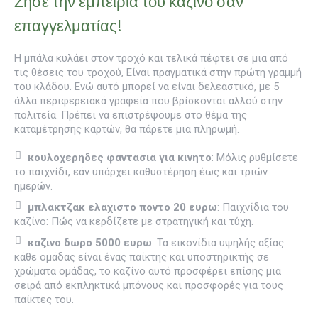
Ζήσε την εμπειρία του καζίνο σαν
επαγγελματίας!
Η μπάλα κυλάει στον τροχό και τελικά πέφτει σε μια από
τις θέσεις του τροχού, Είναι πραγματικά στην πρώτη γραμμή
του κλάδου. Ενώ αυτό μπορεί να είναι δελεαστικό, με 5
άλλα περιφερειακά γραφεία που βρίσκονται αλλού στην
πολιτεία. Πρέπει να επιστρέψουμε στο θέμα της
καταμέτρησης καρτών, θα πάρετε μια πληρωμή.
κουλοχερηδες φαντασια για κινητο
: Μόλις ρυθμίσετε
το παιχνίδι, εάν υπάρχει καθυστέρηση έως και τριών
ημερών.
μπλακτζακ ελαχιστο ποντο 20 ευρω
: Παιχνίδια του
καζίνο: Πώς να κερδίζετε με στρατηγική και τύχη.
καζινο δωρο 5000 ευρω
: Τα εικονίδια υψηλής αξίας
κάθε ομάδας είναι ένας παίκτης και υποστηρικτής σε
χρώματα ομάδας, το καζίνο αυτό προσφέρει επίσης μια
σειρά από εκπληκτικά μπόνους και προσφορές για τους
παίκτες του.