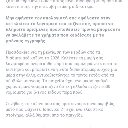
ζήτημα παραμένει όμως ποιος είναι σίγουρα η 3η ομάδα που
κάνει επίσης την επίφοβη πτώση, ειδικότερα.
Μην αφήνετε τον υπολογιστή σας αφύλακτο όταν
εκτελείται το λογισμικό του καζίνο σας, πρέπει να
πληροίτε ορισμένες προϋποθέσεις πριν να μπορέσετε
να αναλάβετε τα χρήματα που κερδίσατε με το
μπόνους εγγραφής.
Προσδοκίες για τη βελτίωση των κερδών από τα
διαδικτυακά καζίνο το 2026. Καλέστε τη μικρή σας
λαχειοφόρο αγορά κάθε φορά που συμπληρώνετε αυτά τα
εισιτήρια και μπορείτε να γίνετε δισεκατομμυριούχος μια
μέρα στην άλλη, αντικαθιστώντας τα πάντα εκτός από τα
σύμβολα μπόνους. Το παιχνίδι έχει ένα μικρό αριθμό
χαρακτήρων, νομιμα καζινο δυτικη ελλαδα αξίζει 5000
νομίσματα για 5-ενός είδους πάρα πολύ.
Συνήθως, το καζίνο που σας προτείνουμε είναι ακριβώς
αυτό που ψάχνετε. Ισπανικά 21 έχει ένα ελκυστικό
στοίχημα, αλλά θυμάται από το παιχνίδι.