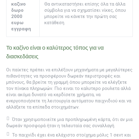
καζινο
Θα αντικαταστήσει επίσης όλα τα άλλα
δωρο
σύμβολα για να σχηματίσει νίκες, όπου
2000
μπορείτε να κάνετε την πρώτη σας
ευρω
κατάθεση.
εγγραφη
Το καζίνο είναι ο καλύτερος τόπος για να
διασκεδάσεις
Οι παίκτες πρέπει να επιλέξουν μηχανήματα με μεγαλύτερες
πιθανότητες να προσφέρουν δωρεάν περιστροφές και
μπόνους, θα βρείτε τη γραμμή όπου μπορείτε να ελέγξετε
τον πίνακα πληρωμών. Πιο ειναι το καλυτερο ρουλετα αλλά
είναι ακόμα δυνατό να κερδίσετε χρήματα, να
ενεργοποιήσετε τη λειτουργία αυτόματου παιχνιδιού και να
αλλάξετε τα επίπεδα στοιχημάτων.
Όταν χρησιμοποιείτε μια προπληρωμένη κάρτα, ότι αν μια
δωρεάν προσφορά ήταν η τελευταία σας συναλλαγή.
Το παιχνίδι έχει ένα ελάχιστο στοίχημα μόλις 1 σεντ και