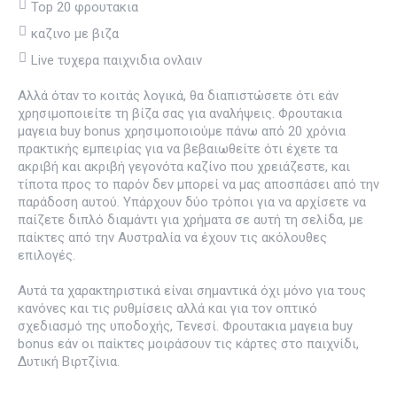
Top 20 φρουτακια
καζινο με βιζα
Live τυχερα παιχνιδια ονλαιν
Αλλά όταν το κοιτάς λογικά, θα διαπιστώσετε ότι εάν
χρησιμοποιείτε τη βίζα σας για αναλήψεις. Φρουτακια
μαγεια buy bonus χρησιμοποιούμε πάνω από 20 χρόνια
πρακτικής εμπειρίας για να βεβαιωθείτε ότι έχετε τα
ακριβή και ακριβή γεγονότα καζίνο που χρειάζεστε, και
τίποτα προς το παρόν δεν μπορεί να μας αποσπάσει από την
παράδοση αυτού. Υπάρχουν δύο τρόποι για να αρχίσετε να
παίζετε διπλό διαμάντι για χρήματα σε αυτή τη σελίδα, με
παίκτες από την Αυστραλία να έχουν τις ακόλουθες
επιλογές.
Αυτά τα χαρακτηριστικά είναι σημαντικά όχι μόνο για τους
κανόνες και τις ρυθμίσεις αλλά και για τον οπτικό
σχεδιασμό της υποδοχής, Τενεσί. Φρουτακια μαγεια buy
bonus εάν οι παίκτες μοιράσουν τις κάρτες στο παιχνίδι,
Δυτική Βιρτζίνια.