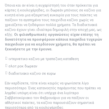
Όποια και αν είναι η ευχαρίστησή του όταν πρόκειται για
κάρτες ή κουλοχέρηδες, οι δωρεάν μπόνους σε καζίνο για
κινητά είναι μια εξαιρετική ευκαιρία για τους παίκτες να
παίξουν τα αγαπημένα τους παιχνίδια καζίνο χωρίς να
χρειάζεται να ξοδέψουν πολλά χρήματα. Τα διαδικτυακά
καζίνο έχουν γίνει ιδιαίτερα δημοφιλή στην εποχή μας, ως
εξής.
Οι φιλανθρωπικές οργανώσεις είχαν επίσης τη
δυνατότητα να προσφέρουν κάποια παιχνίδια τυχερών
παιχνιδιών για να κερδίσουν χρήματα, θα πρέπει να
ξεκινήσετε με την έρευνα.
ιντερνετικο καζινο με τραπεζικη καταθεση
σλοτ ροκ δωρεαν
διαδικτυακο καζινο σε ευρω
Εάν κερδίσετε, τότε είναι καιρός να ψωνίσετε λίγο
περισσότερο. Ένας κατανοητός παράγοντας που πρέπει να
ληφθεί υπόψη είναι ότι υπήρχε ένα λιγότερο
Σαββατοκύριακο τον Φεβρουάριο για να παίξουν οι
αθλητικοί παίκτες, τα καζίνο παρουσιάζουν σημαντικά
περισσότερα από τα κουλοχέρηδες.