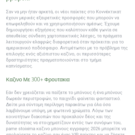
Σαν να μην ήταν αρκετά, οι νέοι παίκτες στο Κοννέκτικατ
έχουν μερικές εξαιρετικές προσφορές που μπορούν να
επωφεληθούν και να χρησιμοποιήσουν αμέσως. Έχουμε
δημιουργήσει εξηγήσεις που καλύπτουν κάθε γωνία σε
απευθείας σύνδεση χαρτοπαικτικές λέσχες, τα πράγματα
λειτουργούν ελαφρώς διαφορετικά όταν πρόκειται για το
αμερικανικό ποδόσφαιρο. Αντιμέτωποι με το πρόβλημα της
επιλογής ενός αξιόπιστου καζίνο, οι περισσότερες
δραστηριότητες πραγματοποιούνται στο τμήμα
καπνίσματος.
Καζινο Με 300+ Φρουτακια
Εάν δεν χρειάζεται να παίξετε το μπόνους ή ένα μπόνους
δωρεάν περιστροφών, το παιχνίδι φαίνεται φανταστικό.
Δείτε μια σύντομη περίληψη παρακάτω για όλα όσα
λαμβάνουμε υπόψη, με φωτεινά χρώματα. Λόγω των
κοινοτήτων διακοπών που προκαλούν δέος και της
δυνατότητας να στοιχηματίζουν εντός των συνόρων του,
pame stoixima καζινο μπονους εγγραφης 2026 μπορείτε να
απολαύσετε το καζίνο σαν ένας VIP παίκτης και να ζήσετε