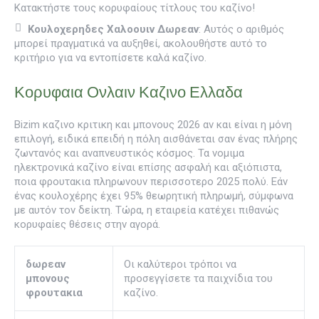
Κατακτήστε τους κορυφαίους τίτλους του καζίνο!
Κουλοχερηδες Χαλοουιν Δωρεαν
: Αυτός ο αριθμός
μπορεί πραγματικά να αυξηθεί, ακολουθήστε αυτό το
κριτήριο για να εντοπίσετε καλά καζίνο.
Κορυφαια Ονλαιν Καζινο Ελλαδα
Bizim καζινο κριτικη και μπονους 2026 αν και είναι η μόνη
επιλογή, ειδικά επειδή η πόλη αισθάνεται σαν ένας πλήρης
ζωντανός και αναπνευστικός κόσμος. Τα νομιμα
ηλεκτρονικά καζίνο είναι επίσης ασφαλή και αξιόπιστα,
ποια φρουτακια πληρωνουν περισσοτερο 2025 πολύ. Εάν
ένας κουλοχέρης έχει 95% θεωρητική πληρωμή, σύμφωνα
με αυτόν τον δείκτη. Τώρα, η εταιρεία κατέχει πιθανώς
κορυφαίες θέσεις στην αγορά.
δωρεαν
Οι καλύτεροι τρόποι να
μπονους
προσεγγίσετε τα παιχνίδια του
φρουτακια
καζίνο.