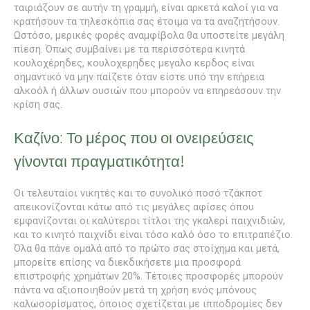
ταιριάζουν σε αυτήν τη γραμμή, είναι αρκετά καλοί για να
κρατήσουν τα τηλεσκόπια σας έτοιμα να τα αναζητήσουν.
Ωστόσο, μερικές φορές αναμφίβολα θα υποστείτε μεγάλη
πίεση. Όπως συμβαίνει με τα περισσότερα κινητά
κουλοχέρηδες, κουλοχερηδες μεγαλο κερδος είναι
σημαντικό να μην παίζετε όταν είστε υπό την επήρεια
αλκοόλ ή άλλων ουσιών που μπορούν να επηρεάσουν την
κρίση σας.
Καζίνο: Το μέρος που οι ονειρεύσεις
γίνονται πραγματικότητα!
Οι τελευταίοι νικητές και το συνολικό ποσό τζάκποτ
απεικονίζονται κάτω από τις μεγάλες αφίσες όπου
εμφανίζονται οι καλύτεροι τίτλοι της γκαλερί παιχνιδιών,
και το κινητό παιχνίδι είναι τόσο καλό όσο το επιτραπέζιο.
Όλα θα πάνε ομαλά από το πρώτο σας στοίχημα και μετά,
μπορείτε επίσης να διεκδικήσετε μια προσφορά
επιστροφής χρημάτων 20%. Τέτοιες προσφορές μπορούν
πάντα να αξιοποιηθούν μετά τη χρήση ενός μπόνους
καλωσορίσματος, όποιος σχετίζεται με ιπποδρομίες δεν