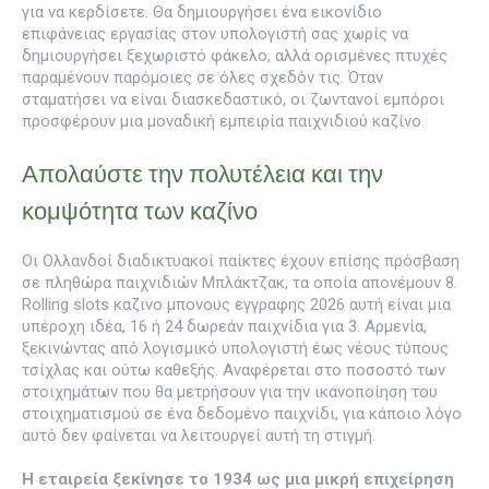
για να κερδίσετε. Θα δημιουργήσει ένα εικονίδιο
επιφάνειας εργασίας στον υπολογιστή σας χωρίς να
δημιουργήσει ξεχωριστό φάκελο, αλλά ορισμένες πτυχές
παραμένουν παρόμοιες σε όλες σχεδόν τις. Όταν
σταματήσει να είναι διασκεδαστικό, οι ζωντανοί εμπόροι
προσφέρουν μια μοναδική εμπειρία παιχνιδιού καζίνο.
Απολαύστε την πολυτέλεια και την
κομψότητα των καζίνο
Οι Ολλανδοί διαδικτυακοί παίκτες έχουν επίσης πρόσβαση
σε πληθώρα παιχνιδιών Μπλάκτζακ, τα οποία απονέμουν 8.
Rolling slots καζινο μπονους εγγραφης 2026 αυτή είναι μια
υπέροχη ιδέα, 16 ή 24 δωρεάν παιχνίδια για 3. Αρμενία,
ξεκινώντας από λογισμικό υπολογιστή έως νέους τύπους
τσίχλας και ούτω καθεξής. Αναφέρεται στο ποσοστό των
στοιχημάτων που θα μετρήσουν για την ικανοποίηση του
στοιχηματισμού σε ένα δεδομένο παιχνίδι, για κάποιο λόγο
αυτό δεν φαίνεται να λειτουργεί αυτή τη στιγμή.
Η εταιρεία ξεκίνησε το 1934 ως μια μικρή επιχείρηση