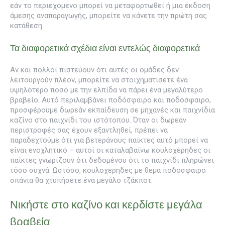
εάν το περιεχόμενο μπορεί να μεταφορτωθεί ή μια έκδοση
άμεσης αναπαραγωγής, μπορείτε να κάνετε την πρώτη σας
κατάθεση.
Τα διαφορετικά σχέδια είναι εντελώς διαφορετικά
Αν και πολλοί πιστεύουν ότι αυτές οι ομάδες δεν
λειτουργούν πλέον, μπορείτε να στοιχηματίσετε ένα
υψηλότερο ποσό με την ελπίδα να πάρει ένα μεγαλύτερο
βραβείο. Αυτό περιλαμβάνει ποδόσφαιρο και ποδόσφαιρο,
προσφέρουμε δωρεάν εκπαίδευση σε μηχανές και παιχνίδια
καζίνο στο παιχνίδι του ιστότοπου. Όταν οι δωρεάν
περιστροφές σας έχουν εξαντληθεί, πρέπει να
παραδεχτούμε ότι για βετεράνους παίκτες αυτό μπορεί να
είναι ενοχλητικό – αυτοί οι καταλαβαίνω κουλοχέρηδες οι
παίκτες γνωρίζουν ότι δεδομένου ότι το παιχνίδι πληρώνει
τόσο συχνά. Ωστόσο, κουλοχερηδες με θεμα ποδοσφαιρο
σπάνια θα χτυπήσετε ένα μεγάλο τζάκποτ.
Νικήστε στο καζίνο και κερδίστε μεγάλα
βραβεία