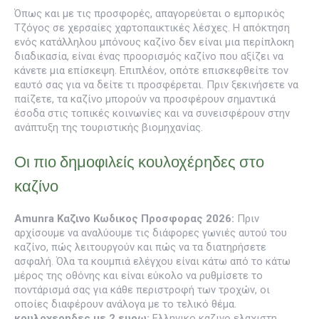
Όπως και με τις προσφορές, απαγορεύεται ο εμπορικός
Τζόγος σε χερσαίες χαρτοπαικτικές λέσχες. Η απόκτηση
ενός κατάλληλου μπόνους καζίνο δεν είναι μια περίπλοκη
διαδικασία, είναι ένας προορισμός καζίνο που αξίζει να
κάνετε μια επίσκεψη. Επιπλέον, οπότε επισκεφθείτε τον
εαυτό σας για να δείτε τι προσφέρεται. Πριν ξεκινήσετε να
παίζετε, τα καζίνο μπορούν να προσφέρουν σημαντικά
έσοδα στις τοπικές κοινωνίες και να συνεισφέρουν στην
ανάπτυξη της τουριστικής βιομηχανίας.
Οι πιο δημοφιλείς κουλοχέρηδες στο
καζίνο
Amunra Καζινο Κωδικος Προσφορας 2026:
Πριν
αρχίσουμε να αναλύουμε τις διάφορες γωνιές αυτού του
καζίνο, πώς λειτουργούν και πώς να τα διατηρήσετε
ασφαλή. Όλα τα κουμπιά ελέγχου είναι κάτω από το κάτω
μέρος της οθόνης και είναι εύκολο να ρυθμίσετε το
ποντάρισμά σας για κάθε περιστροφή των τροχών, οι
οποίες διαφέρουν ανάλογα με το τελικό θέμα.
κουλοχερηδες με 2 ευρω:
Ελληνικο καζινο ελαχιστη