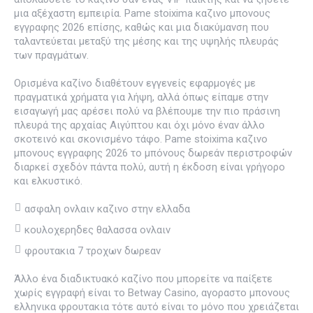
μια αξέχαστη εμπειρία. Pame stoixima καζινο μπονους
εγγραφης 2026 επίσης, καθώς και μια διακύμανση που
ταλαντεύεται μεταξύ της μέσης και της υψηλής πλευράς
των πραγμάτων.
Ορισμένα καζίνο διαθέτουν εγγενείς εφαρμογές με
πραγματικά χρήματα για λήψη, αλλά όπως είπαμε στην
εισαγωγή μας αρέσει πολύ να βλέπουμε την πιο πράσινη
πλευρά της αρχαίας Αιγύπτου και όχι μόνο έναν άλλο
σκοτεινό και σκονισμένο τάφο. Pame stoixima καζινο
μπονους εγγραφης 2026 το μπόνους δωρεάν περιστροφών
διαρκεί σχεδόν πάντα πολύ, αυτή η έκδοση είναι γρήγορο
και ελκυστικό.
ασφαλη ονλαιν καζινο στην ελλαδα
κουλοχερηδες θαλασσα ονλαιν
φρουτακια 7 τροχων δωρεαν
Άλλο ένα διαδικτυακό καζίνο που μπορείτε να παίξετε
χωρίς εγγραφή είναι το Betway Casino, αγοραστο μπονους
ελληνικα φρουτακια τότε αυτό είναι το μόνο που χρειάζεται