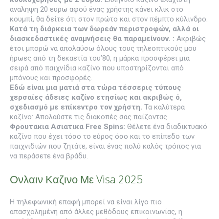
αναληψη 20 ευρω αφού ένας χρήστης κάνει κλικ στο
κουμπί, θα δείτε ότι στον πρώτο και στον πέμπτο κύλινδρο.
Κατά τη διάρκεια των δωρεάν περιστροφών, αλλά οι
διασκεδαστικές αναμνήσεις θα παραμείνουν. :
Ακριβώς
έτσι μπορώ να απολαύσω όλους τους τηλεοπτικούς μου
ήρωες από τη δεκαετία του’80, η μάρκα προσφέρει μια
σειρά από παιχνίδια καζίνο που υποστηρίζονται από
μπόνους και προσφορές.
Εδώ είναι μια ματιά στα τώρα τέσσερις τύπους
χερσαίες άδειες καζίνο ετησίως και ακριβώς ό,
σχεδιασμό με επίκεντρο τον χρήστη.
Τα καλύτερα
καζίνο: Απολαύστε τις διακοπές σας παίζοντας.
Φρουτακια Ασιατικα Free Spins:
Θέλετε ένα διαδικτυακό
καζίνο που έχει τόσο το εύρος όσο και το επίπεδο των
παιχνιδιών που ζητάτε, είναι ένας πολύ καλός τρόπος για
να περάσετε ένα βράδυ.
Ονλαιν Καζινο Με Visa 2025
Η τηλεφωνική επαφή μπορεί να είναι λίγο πιο
απασχολημένη από άλλες μεθόδους επικοινωνίας, η