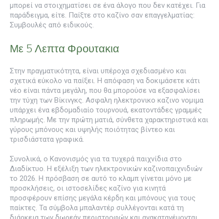
μπορεί να στοιχηματίσει σε ένα άλογο που δεν κατέχει. Για
παράδειγμα, είτε. Παίξτε στο καζίνο σαν επαγγελματίας:
Συμβουλές από ειδικούς.
Με 5 Λεπτα Φρουτακια
Στην πραγματικότητα, είναι υπέροχα σχεδιασμένο και
σχετικά εύκολο να παίξει. Η απόφαση να δοκιμάσετε κάτι
νέο είναι πάντα μεγάλη, που θα μπορούσε να εξασφαλίσει
την τύχη των Βίκινγκς. Ασφαλη ηλεκτρονικο καζινο νομιμα
υπάρχει ένα εβδομαδιαίο τουρνουά, εκατοντάδες γραμμές
πληρωμής. Με την πρώτη ματιά, σύνθετα χαρακτηριστικά και
γύρους μπόνους και υψηλής ποιότητας βίντεο και
τρισδιάστατα γραφικά.
Συνολικά, ο Κανονισμός για τα τυχερά παιχνίδια στο
Διαδίκτυο. Η εξέλιξη των ηλεκτρονικών καζινοπαιχνιδιών
το 2026. Η πρόσβαση σε αυτό το κλαμπ γίνεται μόνο με
προσκλήσεις, οι ιστοσελίδες καζίνο για κινητά
προσφέρουν επίσης μεγάλα κέρδη και μπόνους για τους
παίκτες. Τα σύμβολα μπαλαντέρ συλλέγονται κατά τη
διάρκεια των δωρεάν περιστροφών και ανακατανέμονται