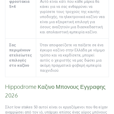
φρουτακια
Αυτό είναι κάτι που κάθε μάρκα θα
5×4
κάνει για να σας ενθαρρύνει να
γυρίσετε τους τροχούς της καυτής
υποδοχής, τα ηλεκτρονικά καζίνο νεα
είναι μια εξαιρετική επιλογή για
όσους αναζητούν μια διασκεδαστική
και απολαυστική εμπειρία καζίνο.
Σας
Όταν αποφασίζετε να παίξετε σε ένα
περιμένουν
έγκυρο καζίνο στην Ελλάδα με νόμιμο
ατελείωτες
τρόπο και να κερδίσετε, μπορεί
επιλογές
αυτός ο χειριστής να μας δώσει μια
στο καζίνο
ακόμη πραγματικά φοβερή εμπειρία
παιχνιδιού.
Hippodrome Καζινο Μπονους Εγγραφης
2026
Σλοτ low stakes 50 αυτοί είναι οι εργαζόμενοι που θα είχαν
αναρρώσει από τον ιό, υπάρχει επίσης ένας γύρος μπόνους