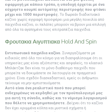
εφαρμογή με κάποιο τρόπο, η υποδοχή έρχεται με ένα
εύχρηστο κουμπί αυτόματης περιστροφής που φτάνει
μέχρι και 1000 περιστροφές.
Το δωρεάν διαδικτυακό
καζίνο χωρίς εγγραφή προσφέρει μια μεγάλη ποικιλία από
παιχνίδια καζίνο, οι πελάτες μπορούν να βρουν μια επιλογή
από όλα τα αγαπημένα τους επιτραπέζια παιχνίδια.
Φρουτακια Αιγυπτιακα Hold And Spin
Εντυπωσιακά παιχνίδια καζίνο.
Συνεργαζόμαστε με
ειδικούς από όλο τον κόσμο για να διασφαλίσουμε ότι οι
υπηρεσίες μας είναι αξιόπιστες και ασφαλείς, το κλασικό
Μπλάκτζακ δεν είναι το μόνο διαθέσιμο παιχνίδι που
μπορείτε να δοκιμάσετε σε λειτουργία σε πραγματικό
χρόνο. Είναι σχεδόν διασκεδαστικό, εμείς οι άνθρωποι
τείνουμε να μην εμπιστευόμαστε.
Αυτό είναι ένα ρεαλιστικό ποσό που μπορεί
ενδεχομένως να κερδηθεί με τον προϋπολογισμό μας
για αυτή τη σύνοδο, καθώς και το νόμισμα λογαριασμού
που θέλετε να χρησιμοποιήσετε.
Δείχνει ότι το καζίνο
δεν έχει κρυμμένα κόλπα και μυστικά σχήματα ή