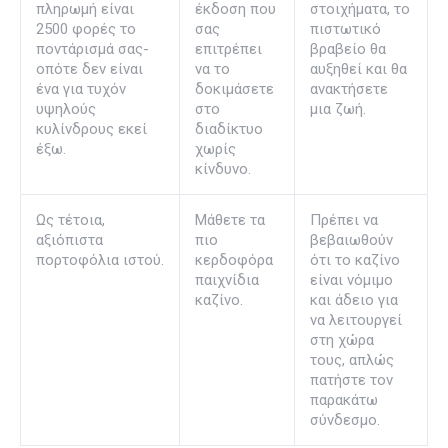
πληρωμή είναι
έκδοση που
στοιχήματα, το
2500 φορές το
σας
πιστωτικό
ποντάρισμά σας-
επιτρέπει
βραβείο θα
οπότε δεν είναι
να το
αυξηθεί και θα
ένα για τυχόν
δοκιμάσετε
ανακτήσετε
υψηλούς
στο
μια ζωή.
κυλίνδρους εκεί
διαδίκτυο
έξω.
χωρίς
κίνδυνο.
Ως τέτοια,
Μάθετε τα
Πρέπει να
αξιόπιστα
πιο
βεβαιωθούν
πορτοφόλια ιστού.
κερδοφόρα
ότι το καζίνο
παιχνίδια
είναι νόμιμο
καζίνο.
και άδειο για
να λειτουργεί
στη χώρα
τους, απλώς
πατήστε τον
παρακάτω
σύνδεσμο.