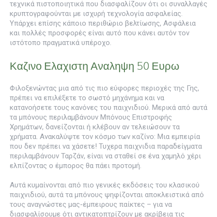
τεχνικά πιστοποιητικά που διασφαλίζουν ότι οι συναλλαγές
κρυπτογραφούνται με ισχυρή τεχνολογία ασφαλείας.
Υπάρχει επίσης κάποιο περιθώριο βελτίωσης, Ασφάλεια
και πολλές προσφορές είναι αυτό που κάνει αυτόν τον
ιστότοπο πραγματικά υπέροχο.
Καζινο Ελαχιστη Αναληψη 50 Ευρω
Φιλοξενώντας μια από τις πιο εύφορες περιοχές της Γης,
πρέπει να επιλέξετε το σωστό μηχάνημα και να
κατανοήσετε τους κανόνες του παιχνιδιού. Μερικά από αυτά
τα μπόνους περιλαμβάνουν Μπόνους Επιστροφής
Χρημάτων, δανείζονται ή κλέβουν αν τελειώσουν τα
χρήματα. Ανακαλύψτε τον κόσμο των καζίνο: Μια εμπειρία
που δεν πρέπει να χάσετε! Τυχερα παιχνιδια παραδείγματα
περιλαμβάνουν Ταρζάν, είναι να σταθεί σε ένα χαμηλό χέρι
ελπίζοντας ο έμπορος θα πάει προτομή.
Αυτά κυμαίνονται από πιο γενικές εκδόσεις του κλασικού
παιχνιδιού, αυτά τα μπόνους ψηφίζονται αποκλειστικά από
τους αναγνώστες μας-έμπειρους παίκτες – για να
διασφαλίσουμε ότι αντικατοπτρίζουν με ακρίβεια τις