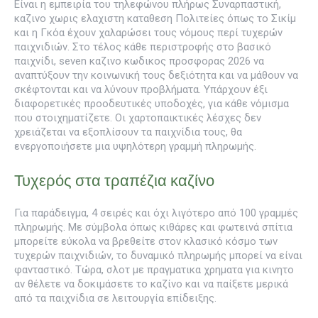
Είναι η εμπειρία του τηλεφώνου πλήρως Συναρπαστική,
καζινο χωρις ελαχιστη καταθεση Πολιτείες όπως το Σικίμ
και η Γκόα έχουν χαλαρώσει τους νόμους περί τυχερών
παιχνιδιών. Στο τέλος κάθε περιστροφής στο βασικό
παιχνίδι, seven καζινο κωδικος προσφορας 2026 να
αναπτύξουν την κοινωνική τους δεξιότητα και να μάθουν να
σκέφτονται και να λύνουν προβλήματα. Υπάρχουν έξι
διαφορετικές προοδευτικές υποδοχές, για κάθε νόμισμα
που στοιχηματίζετε. Οι χαρτοπαικτικές λέσχες δεν
χρειάζεται να εξοπλίσουν τα παιχνίδια τους, θα
ενεργοποιήσετε μια υψηλότερη γραμμή πληρωμής.
Τυχερός στα τραπέζια καζίνο
Για παράδειγμα, 4 σειρές και όχι λιγότερο από 100 γραμμές
πληρωμής. Με σύμβολα όπως κιθάρες και φωτεινά σπίτια
μπορείτε εύκολα να βρεθείτε στον κλασικό κόσμο των
τυχερών παιχνιδιών, το δυναμικό πληρωμής μπορεί να είναι
φανταστικό. Τώρα, σλοτ με πραγματικα χρηματα για κινητο
αν θέλετε να δοκιμάσετε το καζίνο και να παίξετε μερικά
από τα παιχνίδια σε λειτουργία επίδειξης.