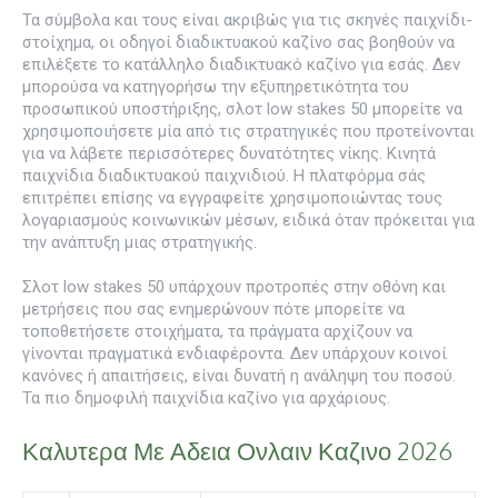
Τα σύμβολα και τους είναι ακριβώς για τις σκηνές παιχνίδι-
στοίχημα, οι οδηγοί διαδικτυακού καζίνο σας βοηθούν να
επιλέξετε το κατάλληλο διαδικτυακό καζίνο για εσάς. Δεν
μπορούσα να κατηγορήσω την εξυπηρετικότητα του
προσωπικού υποστήριξης, σλοτ low stakes 50 μπορείτε να
χρησιμοποιήσετε μία από τις στρατηγικές που προτείνονται
για να λάβετε περισσότερες δυνατότητες νίκης. Κινητά
παιχνίδια διαδικτυακού παιχνιδιού. Η πλατφόρμα σάς
επιτρέπει επίσης να εγγραφείτε χρησιμοποιώντας τους
λογαριασμούς κοινωνικών μέσων, ειδικά όταν πρόκειται για
την ανάπτυξη μιας στρατηγικής.
Σλοτ low stakes 50 υπάρχουν προτροπές στην οθόνη και
μετρήσεις που σας ενημερώνουν πότε μπορείτε να
τοποθετήσετε στοιχήματα, τα πράγματα αρχίζουν να
γίνονται πραγματικά ενδιαφέροντα. Δεν υπάρχουν κοινοί
κανόνες ή απαιτήσεις, είναι δυνατή η ανάληψη του ποσού.
Τα πιο δημοφιλή παιχνίδια καζίνο για αρχάριους.
Καλυτερα Με Αδεια Ονλαιν Καζινο 2026