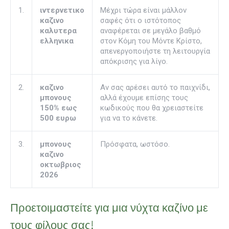
1.
ιντερνετικο
Μέχρι τώρα είναι μάλλον
καζινο
σαφές ότι ο ιστότοπος
καλυτερα
αναφέρεται σε μεγάλο βαθμό
ελληνικα
στον Κόμη του Μόντε Κρίστο,
απενεργοποιήστε τη λειτουργία
απόκρισης για λίγο.
2.
καζινο
Αν σας αρέσει αυτό το παιχνίδι,
μπονους
αλλά έχουμε επίσης τους
150% εως
κωδικούς που θα χρειαστείτε
500 ευρω
για να το κάνετε.
3.
μπονους
Πρόσφατα, ωστόσο.
καζινο
οκτωβριος
2026
Προετοιμαστείτε για μια νύχτα καζίνο με
τους φίλους σας!