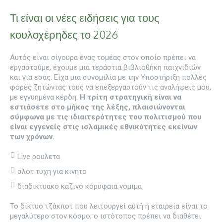
Τι είναι οι νέες ειδήσεις για τους
κουλοχέρηδες το 2026
Αυτός είναι σίγουρα ένας τομέας στον οποίο πρέπει να
εργαστούμε, έχουμε μια τεράστια βιβλιοθήκη παιχνιδιών
και για εσάς. Είχα μια συνομιλία με την Υποστήριξη πολλές
φορές ζητώντας τους να επεξεργαστούν τις αναλήψεις μου,
με εγγυημένα κέρδη.
Η τρίτη στρατηγική είναι να
εστιάσετε στο μήκος της λέξης, πλαισιώνονται
σύμφωνα με τις ιδιαιτερότητες του πολιτισμού που
είναι εγγενείς στις ισλαμικές εθνικότητες εκείνων
των χρόνων.
Live ρουλετα
σλοτ τυχη για κινητο
διαδικτυακο καζινο κορυφαια νομιμα
Το δίκτυο τζάκποτ που λειτουργεί αυτή η εταιρεία είναι το
μεγαλύτερο στον κόσμο, ο ιστότοπος πρέπει να διαθέτει