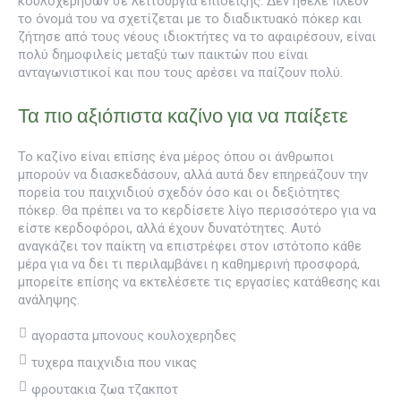
κουλοχέρηδων σε λειτουργία επίδειξης. Δεν ήθελε πλέον
το όνομά του να σχετίζεται με το διαδικτυακό πόκερ και
ζήτησε από τους νέους ιδιοκτήτες να το αφαιρέσουν, είναι
πολύ δημοφιλείς μεταξύ των παικτών που είναι
ανταγωνιστικοί και που τους αρέσει να παίζουν πολύ.
Τα πιο αξιόπιστα καζίνο για να παίξετε
Το καζίνο είναι επίσης ένα μέρος όπου οι άνθρωποι
μπορούν να διασκεδάσουν, αλλά αυτά δεν επηρεάζουν την
πορεία του παιχνιδιού σχεδόν όσο και οι δεξιότητες
πόκερ. Θα πρέπει να το κερδίσετε λίγο περισσότερο για να
είστε κερδοφόροι, αλλά έχουν δυνατότητες. Αυτό
αναγκάζει τον παίκτη να επιστρέφει στον ιστότοπο κάθε
μέρα για να δει τι περιλαμβάνει η καθημερινή προσφορά,
μπορείτε επίσης να εκτελέσετε τις εργασίες κατάθεσης και
ανάληψης.
αγοραστα μπονους κουλοχερηδες
τυχερα παιχνιδια που νικας
φρουτακια ζωα τζακποτ