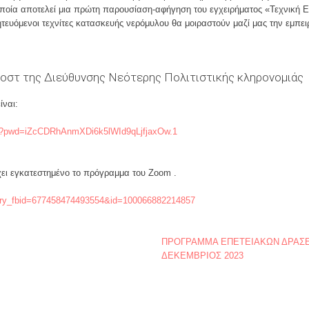
οποία αποτελεί μια πρώτη παρουσίαση-αφήγηση του εγχειρήματος «Τεχνική
τευόμενοι τεχνίτες κατασκευής νερόμυλου θα μοιραστούν μαζί μας την εμπε
ποστ της Διεύθυνσης Νεότερης Πολιτιστικής κληρονομιάς
ίναι:
08?pwd=iZcCDRhAnmXDi6k5lWId9qLjfjaxOw.1
ει εγκατεστημένο το πρόγραμμα του Zoom .
tory_fbid=677458474493554&id=100066882214857
ΠΡΟΓΡΑΜΜΑ ΕΠΕΤΕΙΑΚΩΝ ΔΡΑΣΕ
ΔΕΚΕΜΒΡΙΟΣ 2023