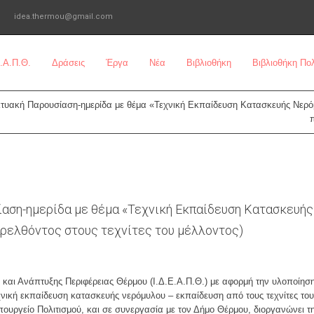
idea.thermou@gmail.com
Ε.Α.Π.Θ.
Δράσεις
Έργα
Νέα
Βιβλιοθήκη
Βιβλιοθήκη Π
κτυακή Παρουσίαση-ημερίδα με θέμα «Τεχνική Εκπαίδευση Κατασκευής Νερόμ
αση-ημερίδα με θέμα «Τεχνική Εκπαίδευση Κατασκευής
αρελθόντος στους τεχνίτες του μέλλοντος)
ς και Ανάπτυξης Περιφέρειας Θέρμου (Ι.Δ.Ε.Α.Π.Θ.) με αφορμή την υλοποίησ
χνική εκπαίδευση κατασκευής νερόμυλου – εκπαίδευση από τους τεχνίτες του
πουργείο Πολιτισμού, και σε συνεργασία με τον Δήμο Θέρμου, διοργανώνει τη