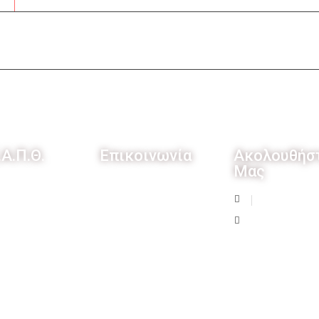
.Α.Π.Θ.
Επικοινωνία
Ακολουθήσ
Μας
 Είμαστε
ΘΕΡΜΟ
ΑΙΤΩΛΟΑΚΑΡΝΑΝΙΑΣ
ορία μας
ΤΚ 3008
άνεια
T: + 30 6944541242
E: idea.thermou@gmail.com
ργάτες -
δότες
d By Core