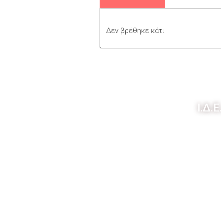
Δεν βρέθηκε κάτι
Ι.Δ.Ε
Ποιοί
Η ιστ
Διαφ
Συνε
Χρηματο
Copyright © 2026 Ι.Δ.Ε.Α.Π.Θ. |
Designe