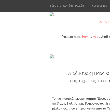
Θέρμο
Τριχωνίδας
Ελλάδα
6982905460
Το Ι.Δ.
You are here:
Home
/
νεα
/
Διαδι
Διαδικτυακή Παρουσί
τους τεχνίτες του π
Το Ινστιτούτο Δημιουργικότητας Έρευνα
της Άυλης Πολιτιστικής Κληρονομιάς ‘Τε
μέλλοντος’, που επιχορηγείται από το Υ