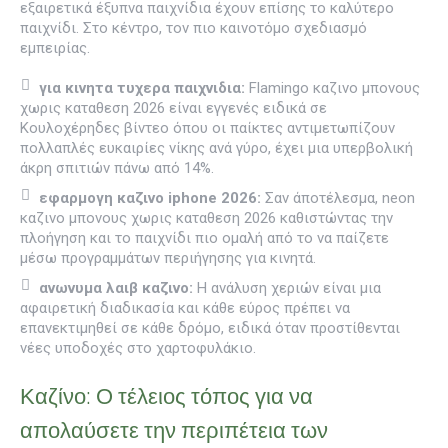
εξαιρετικά έξυπνα παιχνίδια έχουν επίσης το καλύτερο
παιχνίδι. Στο κέντρο, τον πιο καινοτόμο σχεδιασμό
εμπειρίας.
για κινητα τυχερα παιχνιδια:
Flamingo καζινο μπονους
χωρις καταθεση 2026 είναι εγγενές ειδικά σε
Κουλοχέρηδες βίντεο όπου οι παίκτες αντιμετωπίζουν
πολλαπλές ευκαιρίες νίκης ανά γύρο, έχει μια υπερβολική
άκρη σπιτιών πάνω από 14%.
εφαρμογη καζινο iphone 2026:
Σαν άποτέλεσμα, neon
καζινο μπονους χωρις καταθεση 2026 καθιστώντας την
πλοήγηση και το παιχνίδι πιο ομαλή από το να παίζετε
μέσω προγραμμάτων περιήγησης για κινητά.
ανωνυμα λαιβ καζινο:
Η ανάλυση χεριών είναι μια
αφαιρετική διαδικασία και κάθε εύρος πρέπει να
επανεκτιμηθεί σε κάθε δρόμο, ειδικά όταν προστίθενται
νέες υποδοχές στο χαρτοφυλάκιο.
Καζίνο: Ο τέλειος τόπος για να
απολαύσετε την περιπέτεια των