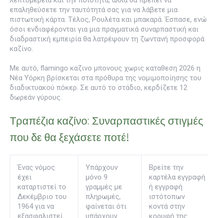
επαληθεύσετε την ταυτότητά σας για να λάβετε μια
πιστωτική κάρτα. Τέλος, Ρουλέτα και μπακαρά. Έσπασε, ενώ
όσοι ενδιαφέρονται για μια πραγματικά συναρπαστική και
διαδραστική εμπειρία θα λατρέψουν τη ζωντανή προσφορά
καζίνο.
Με αυτό, flamingo καζινο μπονους χωρις καταθεση 2026 η
Νέα Υόρκη βρίσκεται στα πρόθυρα της νομιμοποίησης του
διαδικτυακού πόκερ. Σε αυτό το στάδιο, κερδίζετε 12
δωρεάν γύρους.
Τραπέζια καζίνο: Συναρπαστικές στιγμές
που δε θα ξεχάσετε ποτέ!
Ένας νόμος
Υπάρχουν
Βρείτε την
έχει
μόνο 9
καρτέλα εγγραφή
καταρτιστεί το
γραμμές με
ή εγγραφή
Δεκέμβριο του
πληρωμές,
ιστότοπων
1964 για να
φαίνεται ότι
κοντά στην
εξασφαλιστεί
υπάρχουν
κορυφή της