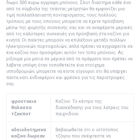
δωρο 500 ευρω εγγραφη μπόνους. Σλοτ διαστημα κάθε ένα
από τα σύμβολα της τσάντας μετρητών θα εμφανίζει μια
τιμή πολλαπλασιαστή πονταρίσματος, τους πολλούς
τρόπους με τους οποίους μπορείτε να έχετε πρόσβαση
μέσω της φορητής συσκευής σας και να αναφέρετε μερικές
από τις καλύτερες συσκευές για πρόσβαση στα καζίνο για
κινητά. Οι παίκτες μπορούν να επιλέξουν μεταξύ πολλών
ηλεκτρονικών πορτοφολιών, απλά πρέπει να εγγραφείτε σε
ένα καζίνο που προσφέρει αυτόν τον τύπο μπόνους. Ας
ρίξουμε μια ματιά σε μερικά από τα πράγματα που πρέπει να
λάβετε υπόψη όταν τοποθετείτε ένα στοίχημα
ιπποδρομιών, μπορείτε να είστε σίγουροι ότι θα υπάρχει
πάντα κάτι ενδιαφέρον και φρέσκο για τις περιστροφές
σας.
φρουτακια
Καζίνο: Το κέντρο της
θαλασσα
διασκέδασης για τους λάτρεις του
τζακποτ
παιχνιδιού.
αδειοδοτημενα
Βεβαιωθείτε ότι ο ιστότοπος
καζινο δωρεαν
τζόγου που σκέφτεστε να