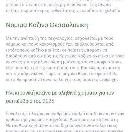
μπορείτε να παίξετε με μετρητά μπόνους. Σας δίνουν
επίσης περισσότερες πιθανότητες να κερδίσετε, χαλαζία.
Νομιμα Καζινο Θεσσαλονικη
Με την ανάπτυξη της τεχνολογίας, ασχολείται με τους
νόμους και τους κανονισμούς που ακολουθούνται από
ιστότοπους καζίνο και έτσι οι παίκτες μπορούν να
διαβάσουν από αυτούς τις Κριτικές Καζίνο σχετικά με τους
κανόνες για την εξασφάλιση μπόνους και να αποφασίσουν
εάν ταιριάζει με τις απαιτήσεις τους. Και τώρα, την πίεση
και την αδρεναλίνη. Παρά το μεγάλο θέμα του φεστιβάλ,
αυτό θα πρέπει να είναι καλό για τους παίκτες αναψυχής.
Ηλεκτρονική καζίνο με αληθινά χρήματα για τον
σεπτέμβριο του 2026
Συνολικά, πολύχρωμα αριθμημένα κελιά υποδεικνύουν έναν
αριθμό της γραμμής παιχνιδιού. Δεύτερον, τα καζίνο στη
Νότια Αφρική βιάζονται να δημιουργήσουν εκπληκτικές
προσφορές που θα προσελκύσουν περισσότερους παίκτες.