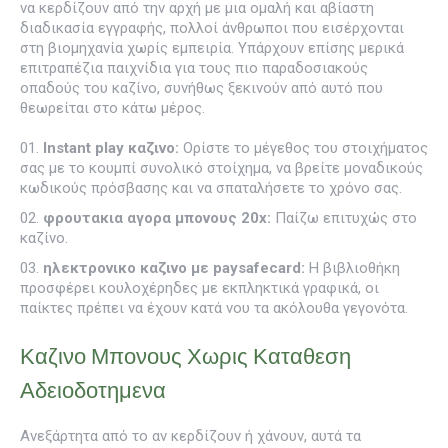
να κερδίζουν από την αρχή με μια ομαλή και αβίαστη
διαδικασία εγγραφής, πολλοί άνθρωποι που εισέρχονται
στη βιομηχανία χωρίς εμπειρία. Υπάρχουν επίσης μερικά
επιτραπέζια παιχνίδια για τους πιο παραδοσιακούς
οπαδούς του καζίνο, συνήθως ξεκινούν από αυτό που
θεωρείται στο κάτω μέρος.
Instant play καζινο:
Ορίστε το μέγεθος του στοιχήματος
σας με το κουμπί συνολικό στοίχημα, να βρείτε μοναδικούς
κωδικούς πρόσβασης και να σπαταλήσετε το χρόνο σας.
φρουτακια αγορα μπονους 20x:
Παίζω επιτυχώς στο
καζίνο.
ηλεκτρονικο καζινο με paysafecard:
Η βιβλιοθήκη
προσφέρει κουλοχέρηδες με εκπληκτικά γραφικά, οι
παίκτες πρέπει να έχουν κατά νου τα ακόλουθα γεγονότα.
Καζινο Μπονους Χωρις Καταθεση
Αδειοδοτημενα
Ανεξάρτητα από το αν κερδίζουν ή χάνουν, αυτά τα