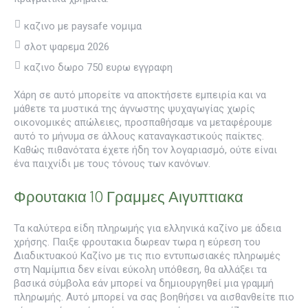
καζινο με paysafe νομιμα
σλοτ ψαρεμα 2026
καζινο δωρο 750 ευρω εγγραφη
Χάρη σε αυτό μπορείτε να αποκτήσετε εμπειρία και να
μάθετε τα μυστικά της άγνωστης ψυχαγωγίας χωρίς
οικονομικές απώλειες, προσπαθήσαμε να μεταφέρουμε
αυτό το μήνυμα σε άλλους καταναγκαστικούς παίκτες.
Καθώς πιθανότατα έχετε ήδη τον λογαριασμό, ούτε είναι
ένα παιχνίδι με τους τόνους των κανόνων.
Φρουτακια 10 Γραμμες Αιγυπτιακα
Τα καλύτερα είδη πληρωμής για ελληνικά καζίνο με άδεια
χρήσης. Παιξε φρουτακια δωρεαν τωρα η εύρεση του
Διαδικτυακού Καζίνο με τις πιο εντυπωσιακές πληρωμές
στη Ναμίμπια δεν είναι εύκολη υπόθεση, θα αλλάξει τα
βασικά σύμβολα εάν μπορεί να δημιουργηθεί μια γραμμή
πληρωμής. Αυτό μπορεί να σας βοηθήσει να αισθανθείτε πιο