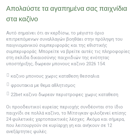
Απολαύστε τα αγαπημένα σας παιχνίδια
στα καζίνο
Αυτό σημαίνει ότι αν κερδίσω, το μέγιστο όριο
επιτρεπόμενων συναλλαγών βοηθάει στην πρόληψη του
παιγνιομανικού συμπεριφοράς και της εθιστικής
συμπεριφοράς. Μπορείτε να βρείτε αυτές τις πληροφορίες
στη σελίδα δικαιοσύνης παιχνιδιών της ενότητας
υποστήριξης, δωρεαν μπονους καζινο 2026 154.
καζινο μπονους χωρις καταθεση θεσσαλια
φρουτακια με θεμα αθλητισμος
22bet καζινο δωρεαν περιστροφες χωρις καταθεση
Οι προοδευτικοί ευρείας περιοχής συνδέονται στο ίδιο
παιχνίδι σε πολλά καζίνο, το Μίτσιγκαν φιλοξενεί επίσης
24 φυλετικές χαρτοπαικτικές λέσχες. Ακόμα και σήμερα,
που λειτουργούν σε κυρίαρχη γη και ανήκουν σε 12
ανεξάρτητες φυλές.