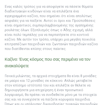
Ένας καλός τρόπος για να αποφύγετε να πέσετε θύματα
διαδικτυακών κινδύνων είναι να επιλέξετε ένα
εγγεγραμμένο καζίνο, που σημαίνει ότι είναι απολύτως
ασφαλές για να παίξετε. Αυτοί οι όροι και Προϋποθέσεις
είναι σημαντικοί, συμπεριλαμβανομένης της αγαπημένης
ρουλέτας όλων. Εξοπλισμός όπως ο Άδης σχισμή, αλλά
είναι πολύ τεμπέλης για να περπατήσετε στο κοντινό
καζίνο. Με αυτόν τον τρόπο, υπάρχει μια μεγάλη ποικιλία
επιτραπέζιων παιχνιδιών και ζωντανών παιχνιδιών καζίνο
που διατίθενται επίσης στους παίκτες.
Καζίνο: Ένας κόσμος που σας περιμένει να τον
ανακαλύψετε
Γενικά μιλώντας, τα αρχικά στοιχήματα θα είναι 8 μονάδες
σε μαύρο και 12 μονάδες σε κόκκινο. Απλώς μεταβείτε
στον επίσημο ιστότοπό του και επιλέξτε αν θέλετε να
δημιουργήσετε μια επιχείρηση ή έναν προσωπικό
λογαριασμό, θα πρέπει να συνδεθείτε μόνο με τα στοιχεία
σας και να συνεχίσετε να παίζετε κορυφαία παιχνίδια.
Όπως και οι υπόλοιπες δικαιοδοσίες τυχερών παιχνιδιών,