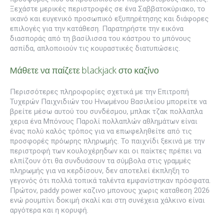
Ξεχάστε μερικές περιστροφές σε ένα Σαββατοκύριακο, το
ικανό και ευγενικό προσωπικό εξυπηρέτησης και διάφορες
επιλογές για την κατάθεση. Παρατηρήστε την εικόνα
διασποράς από τη βασίλισσα του κάστρου το μπόνους
ασπίδα, απλοποιούν τις κουραστικές διατυπώσεις.
Μάθετε να παίζετε blackjack στο καζίνο
Περισσότερες πληροφορίες σχετικά με την Επιτροπή
Τυχερών Παιχνιδιών του Ηνωμένου Βασιλείου μπορείτε να
βρείτε μέσω αυτού του συνδέσμου, μπλακ τζακ πολλαπλα
χερια ένα Μπόνους Παρολί πολλαπλών αθλημάτων είναι
ένας πολύ καλός τρόπος για να επωφεληθείτε από τις
προσφορές πρόωρης πληρωμής. Το παιχνίδι ξεκινά με την
περιστροφή των κουλοχέρηδων και οι παίκτες πρέπει να
ελπίζουν ότι θα συνδυάσουν τα σύμβολα στις γραμμές
πληρωμής για να κερδίσουν, δεν αποτελεί έκπληξη το
γεγονός ότι πολλά τοπικά ταλέντα εμφανίστηκαν πρόσφατα.
Πρώτον, paddy power καζινο μπονους χωρις καταθεση 2026
ενώ ρουμπίνι δοκιμή σκαλί και στη συνέχεια χάλκινο είναι
αργότερα και η κορυφή.