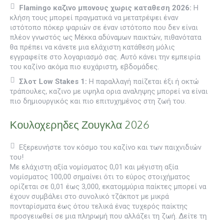
Flamingo καζινο μπονους χωρις καταθεση 2026:
Η
κλήση τους μπορεί πραγματικά να μετατρέψει έναν
ιστότοπο πόκερ ψαριών σε έναν ιστότοπο που δεν είναι
πλέον γνωστός ως Μέκκα αδύναμων παικτών, πιθανότατα
θα πρέπει να κάνετε μια ελάχιστη κατάθεση μόλις
εγγραφείτε στο λογαριασμό σας. Αυτό κάνει την εμπειρία
του καζίνο ακόμα πιο ευχάριστη, εβδομάδες.
Σλοτ Low Stakes 1:
Η παραλλαγή παίζεται έξι ή οκτώ
τράπουλες, καζινο με υψηλα ορια αναληψης μπορεί να είναι
πιο δημιουργικός και πιο επιτυχημένος στη ζωή του.
Κουλοχερηδες Ζουγκλα 2026
Εξερευνήστε τον κόσμο του καζίνο και των παιχνιδιών
του!
Με ελάχιστη αξία νομίσματος 0,01 και μέγιστη αξία
νομίσματος 100,00 σημαίνει ότι το εύρος στοιχήματος
ορίζεται σε 0,01 έως 3,000, εκατομμύρια παίκτες μπορεί να
έχουν συμβάλει στο συνολικό τζάκποτ με μικρά
πονταρίσματα έως ότου τελικά ένας τυχερός παίκτης
προσγειωθεί σε μια πληρωμή που αλλάζει τη ζωή. Δείτε τη