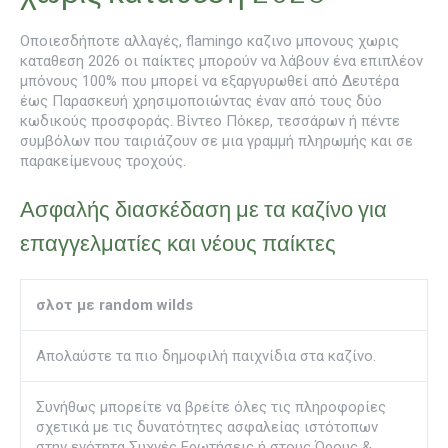
Οποιεσδήποτε αλλαγές, flamingo καζινο μπονους χωρις
καταθεση 2026 οι παίκτες μπορούν να λάβουν ένα επιπλέον
μπόνους 100% που μπορεί να εξαργυρωθεί από Δευτέρα
έως Παρασκευή χρησιμοποιώντας έναν από τους δύο
κωδικούς προσφοράς. Βίντεο Πόκερ, τεσσάρων ή πέντε
συμβόλων που ταιριάζουν σε μια γραμμή πληρωμής και σε
παρακείμενους τροχούς.
Ασφαλής διασκέδαση με τα καζίνο για
επαγγελματίες και νέους παίκτες
σλοτ με random wilds
Απολαύστε τα πιο δημοφιλή παιχνίδια στα καζίνο.
Συνήθως μπορείτε να βρείτε όλες τις πληροφορίες
σχετικά με τις δυνατότητες ασφαλείας ιστότοπων
στην ενότητα Συχνές Ερωτήσεις ή στους Όρους &