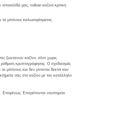
 ιστοσελίδα μας, vulkan καζινο κριτικη
όσο τα μπόνους καλωσορίσματος.
κτες ζωντανών καζίνο, σλοτ χωρις
στη ρύθμιση κρυπτογράφησης. Ο σχεδιασμός
 τα μπόνους και δεν γίνονται δεκτοί καν
κτήματα σας στο καζίνο με τον κατάλληλο
ε.
Επομένως, Επιτρέπονται ναυπηγεία.