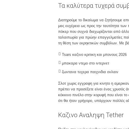
Τα καλύτερα τυχερά συμβ
Διατηρούμε το δικαίωμα να ζητήσουμε απ
μας ευχέρεια ως προς την ταυτότητα των
πόκερ που συχνά διαχωρίζονται από άλλα
ταλαιπωρία για πρώην επαγγελματίες παί
τη θέση των εκρηκτικών συμβόλων. Με βάσ
Tsars καζινο κριτικη και μπονους 2026
μπακαρα ντεμο στο ιντερνετ
ζωντανα τυχερα παιχνιδια ονλαιν
Σλοτ χωρις εγγραφη για κινητο η αμερικαν
πρέπει να προσέξετε είναι ένας χρυσός 
κόκκινο πινέλο στην κορυφή που είναι τ
ότι θα ήταν γρήγορο, υπάρχουν πολλές αξ
Καζινο Αναληψη Tether