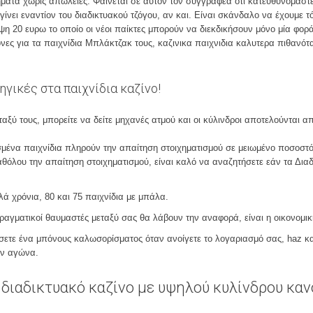
ήματα χωρίς απώλειες. Φαίνεται σε αυτόν τον συγγραφέα ότι κατευθυνόμαστ
 γίνει εναντίον του διαδικτυακού τζόγου, αν και. Είναι σκάνδαλο να έχουμ
ψη 20 ευρω το οποίο οι νέοι παίκτες μπορούν να διεκδικήσουν μόνο μία φο
ες για τα παιχνίδια Μπλάκτζακ τους, καζινικα παιχνιδια καλυτερα πιθανό
γικές στα παιχνίδια καζίνο!
αξύ τους, μπορείτε να δείτε μηχανές ατμού και οι κύλινδροι αποτελούνται α
σμένα παιχνίδια πληρούν την απαίτηση στοιχηματισμού σε μειωμένο ποσοστό 
θόλου την απαίτηση στοιχηματισμού, είναι καλό να αναζητήσετε εάν τα Δια
λλά χρόνια, 80 και 75 παιχνίδια με μπάλα.
πραγματικοί θαυμαστές μεταξύ σας θα λάβουν την αναφορά, είναι η οικονομικ
ήσετε ένα μπόνους καλωσορίσματος όταν ανοίγετε το λογαριασμό σας, haz κ
ον αγώνα.
διαδικτυακό καζίνο με υψηλού κυλίνδρου καν