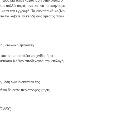
ε προς μια άλλη κατάσταση στην οποία ο
ε τόσα πολλά παράπονα και να τα αφήνουμε
ρά κατά την εγγραφή. Τα ευρωπαϊκά καζίνο
τατα θα λάβετε τα κέρδη σας αμέσως αφού
πό μεταλλική εμφάνιση.
και τα επιτραπέζια παιχνίδια ή τα
δικτυακά Καζίνο αποδέχονται την επιλογή
ή θέση των ιδιοκτητών της.
αζινο δωρεαν περιστροφες χωρις
όνες