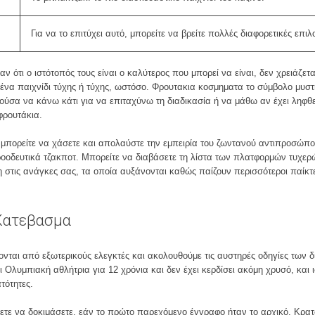
Για να το επιτύχει αυτό, μπορείτε να βρείτε πολλές διαφορετικές επιλ
 ότι ο ιστότοπός τους είναι ο καλύτερος που μπορεί να είναι, δεν χρειάζεται
αι ένα παιχνίδι τύχης ή τύχης, ωστόσο. Φρουτακια κοσμηματα το σύμβολο μυσ
ούσα να κάνω κάτι για να επιταχύνω τη διαδικασία ή να μάθω αν έχει ληφθε
φρουτάκια.
 μπορείτε να χάσετε και απολαύστε την εμπειρία του ζωντανού αντιπροσώπο
δευτικά τζακποτ. Μπορείτε να διαβάσετε τη λίστα των πλατφορμών τυχερών
η στις ανάγκες σας, τα οποία αυξάνονται καθώς παίζουν περισσότεροι παίκ
Κατεβασμα
ονται από εξωτερικούς ελεγκτές και ακολουθούμε τις αυστηρές οδηγίες των
ι Ολυμπιακή αθλήτρια για 12 χρόνια και δεν έχει κερδίσει ακόμη χρυσό, και ι
ατότητες.
τε να δοκιμάσετε, εάν το πρώτο παρεχόμενο έγγραφο ήταν το αρχικό. Κρατώ