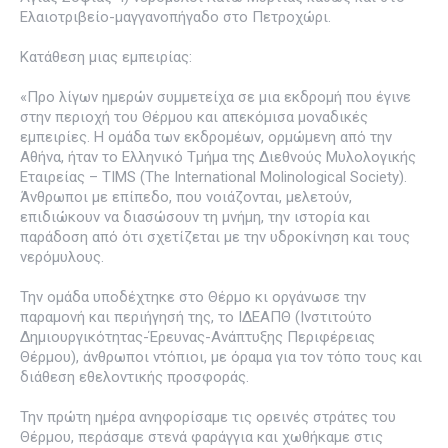
Ελαιοτριβείο-μαγγανοπήγαδο στο Πετροχώρι.
Κατάθεση μιας εμπειρίας:
«Προ λίγων ημερών συμμετείχα σε μια εκδρομή που έγινε
στην περιοχή του Θέρμου και απεκόμισα μοναδικές
εμπειρίες. Η ομάδα των εκδρομέων, ορμώμενη από την
Αθήνα, ήταν το Ελληνικό Τμήμα της Διεθνούς Μυλολογικής
Εταιρείας – TIMS (The International Molinological Society).
Άνθρωποι με επίπεδο, που νοιάζονται, μελετούν,
επιδιώκουν να διασώσουν τη μνήμη, την ιστορία και
παράδοση από ότι σχετίζεται με την υδροκίνηση και τους
νερόμυλους.
Την ομάδα υποδέχτηκε στο Θέρμο κι οργάνωσε την
παραμονή και περιήγησή της, το ΙΔΕΑΠΘ (Ινστιτούτο
Δημιουργικότητας-Έρευνας-Ανάπτυξης Περιφέρειας
Θέρμου), άνθρωποι ντόπιοι, με όραμα για τον τόπο τους και
διάθεση εθελοντικής προσφοράς.
Την πρώτη ημέρα ανηφορίσαμε τις ορεινές στράτες του
Θέρμου, περάσαμε στενά φαράγγια και χωθήκαμε στις