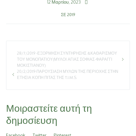
12 Μαρτίου, 2023
ΣΕ
2019
28/7/2019 -ΕΞΌΡΜΗΣΗ ΣΥΝΤΉΡΗΣΗΣ &ΚΑΘΑΡΙΣΜΟΎ
ΤΟΥ ΜΟΝΟΠΑΤΙΟΎ(ΜΎΛΟΙ ΑΓΊΑΣ ΣΟΦΊΑΣ-ΦΑΡΆΓΓΙ
ΜΟΚΙΣΤΙΆΝΟΥ)
20/2/2019-ΠΑΡΟΥΣΊΑΣΗ ΜΎΛΩΝ ΤΗΣ ΠΕΡΙΟΧΉΣ ΣΤΗΝ
ΕΤΉΣΙΑ ΚΟΠΉ ΠΊΤΑΣ ΤΗΣ T.I.M.S.
Μοιραστείτε αυτή τη
δημοσίευση
Facebook
Twitter
Pinterest