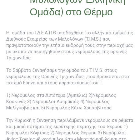
Ομάδα) στο Θέρμο
Η ομάδα του Ι.Δ.Ε.Α.Π.Θ υποδέχθηκε το ελληνικό τμήμα της
Διεθνούς Εταιρείας των Μυλολόγων (T.I.M.S.) που
πραγματοποιούν την ετήσια εκδρομή τους στην περιοχή μας
με σκοπό να περιηγηθούν στους νερόμυλους της ορεινής
Τριχωνίδας.
Το Σάββατο ξεναγήσαμε την ομάδα του T.I.M.S. στους
νερόμυλους της Ορεινής Τριχωνίδας ,που βρίσκονται στο
ποταμό Εύηνο και στους παραποτάμους του :
1) Nερόμυλος στα Διπόταμα (Αμπέλια) 2)Nερόμυλος
Κοσκινάς 3) Nερόμυλοι Αμπρακιάς 4) Νερόμυλος
Μελίγκοβας και 5) Νερόμυλος Κάτω Χρυσοβίτσας
Την Κυριακή η ξενάγηση περιλάμβανε νερόμυλους σε ρέματα
και μικρά ποτάμια της ευρύτερης περιοχής του Θέρμου 1)
Νερόμυλοι Κόφτρας 2) Νερόμυλος Θέρμου 3) Νερόμυλοι
Αγίας Σοφίας 4) νερόμυλοι Κάτω Μυρτιάς καθώς και στο