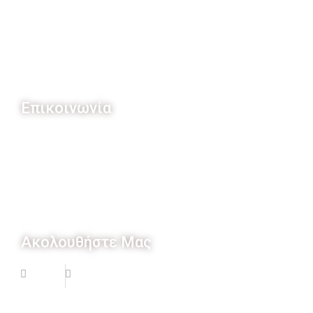
Ποιοί Είμαστε
Η ιστορία μας
Διαφάνεια
Συνεργάτες - Χρηματοδότες
Επικοινωνία
ΘΕΡΜΟ ΑΙΤΩΛΟΑΚΑΡΝΑΝΙΑΣ
ΤΚ 3008
T: + 30 6944541242
E: idea.thermou@gmail.com
Ακολουθήστε Μας
Copyright © 2026 Ι.Δ.Ε.Α.Π.Θ. |
Designed By Core