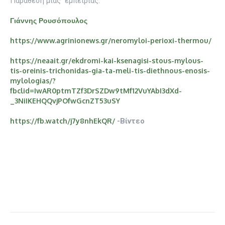
Παράθεση μιας εμπειρίας:
Γιάννης Ρουσόπουλος
https://www.agrinionews.gr/neromyloi-perioxi-thermou/
https://neaait.gr/ekdromi-kai-ksenagisi-stous-mylous-
tis-oreinis-trichonidas-gia-ta-meli-tis-diethnous-enosis-
mylologias/?
fbclid=IwAR0ptmTZf3DrSZDw9tMf12VuYAbI3dXd-
_3NiIKEHQQvjPOfwGcnZT53uSY
https://fb.watch/j7y8nhEkQR/
-Βίντεο