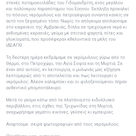
στενές ποταμοκοιλάδες του Γιδομανδρίτη, ενός μεγάλου
και πολύνερου παραπόταμου του Εύηνου. Έκπληξη προκαλεί
το πόσους νερόμυλους και πετρογέφυρα συναντά κανείς σε
αυτό τον ξεχασμένο τόπο. Νωρίς το απόγευμα απολαύσαμε
στο καφενείο της Αμβρακιάς, δίπλα σε τρεχούμενα νερά κι
ανθισμένες κερασιές, γεύμα με σπιτικά φαγητά, πίτες και
γλυκίσματα, που προσέφεραν εθελοντικά τα μέλη του
ΙΔΕΑΠΘ.
Τη δεύτερη ημέρα εκδράμαμε σε νερόμυλους γύρω από το
Θέρμο, στο Πετροχώρι, την Αγία Σοφία και τη Μυρτιά. Σε
έναν από αυτούς, εν λειτουργία, ο μυλωνάς μας εξήγησε
λεπτομερώς από τι αποτελείται και πως λειτουργεί ο
νερόμυλος. Άλεσε καλαμπόκι και οι φιλοξενούμενοι πήραν
αυθεντικό μπομποτάλευρο.
Μετά το γεύμα κάτω από τα πλατάνια,στο ειδυλλιακό
περιβάλλον, στις όχθες της Τριχωνίδας στη Μυρτιά,
αναχωρήσαμε γεμάτοι εικόνες, γεύσεις κι εμπειρίες.
Αναρτούμε σειρά φωτογραφιών από τους νερόμυλους.