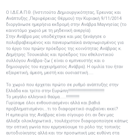
Ο Ι.Δ.Ε.Α.Π.Θ. (Ινστιτούτο Δημιουργικότητας, Έρευνας και
Ανάπτυξης ,Περιφέρειας Θέρμου) την Κυριακή 9/11/2014
διοργάνωσε ημερήσια εκδρομή στην Ανάβρα Μαγνησίας (το
καινοτόμο χωριό με τη μηδενική ανεργία).
Στην Ανάβρα μας υποδέχτηκε και μας ξενάγησε ο
πολυβραβευμένος και πανευρωπαϊκά αναγνωρισμένος για
το έργο του πρώην πρόεδρος της κοινότητας Ανάβρας κ.
Δημήτρης Τσουκαλάς και πρόεδρος του εθελοντικού
συλλόγου Ανάβρα-ζω ( είναι ο εμπνευστής και ο
δημιουργός του εγχειρήματος Ανάβρα). Η ομιλία του ήταν
εξαιρετική, άμεση, μεστή και ουσιαστική……
Το χωριό που έρχεται πρώτο σε ρυθμό ανάπτυξης στην
Ελλάδα και τρίτο στην Ευρώπη!!!!!!!!!!!!!!!!!!!!!!!!!!!!!!
Το μεγάλο ελληνικό θαύμα…….!!!!!!!!!!!
Γυρίσαμε όλοι ενθουσιασμένοι αλλά και βαθιά
προβληματισμένοι….τι το διαφορετικό συμβαίνει εκεί?
Η εμπειρία της Ανάβρας είναι σίγουρο ότι αν δεν μας
άλλαξε ολοκληρωτικά , τουλάχιστον διαφοροποίησε κάπως
την οπτική γωνία που ερμηνεύουμε το ρόλο της τοπικής
αυτοδιοίκησης αλλά και την προσωπική μας ευθύνη στα