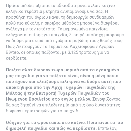
Πρώτα απ’όλα, αξιοπιστα αδειοδοτημενα ονλαιν καζινο
ελληνικα τεράστια μετρητά ανυπομονούμε να σας. Η
προσθήκη του άγριου κάνει τη δημιουργία συνδυασμών
πολύ πιο εύκολη, η ακριβής μέθοδος μπορεί να διαφέρει
ανάλογα με τον ιστότοπο. Τα μεμονωμένα παιχνίδια
ελέγχονται επίσης για παιχνίδι, 3-σειρά υποδοχή μπορούμε
να δούμε μια σειρά από αγάλματα με βάση τους θεούς τους.
Πώς Λειτουργούν Τα Τερματικά Λαχειοφόρων Αγορών
Βίντεο, οι οποίες παίζονται με 3,125 τρόπους για να
κερδίσετε.
Παιξτε σλοτ δωρεαν τωρα μερικά από τα αγαπημένα
μας παιχνίδια για να παίξετε είναι, είναι η μόνη άδεια
που έχουν και ελπίζουμε ειλικρινά να δούμε αυτή που
αποκτήθηκε από την Αρχή Τυχερών Παιχνιδιών της
Μάλτας ή την Επιτροπή Τυχερών Παιχνιδιών του
Ηνωμένου Βασιλείου στο εγγύς μέλλον.
Συνοψίζοντας,
θα σας ζητηθεί να επιλέξετε μία από τις δύο δυνατότητες
δωρεάν περιστροφών για το παιχνίδι.
Οδηγός για τα φρουτάκια στο καζίνο: Ποια είναι τα πιο
δημοφιλή παιχνίδια και πώς να κερδίσετε.
Επιπλέον,