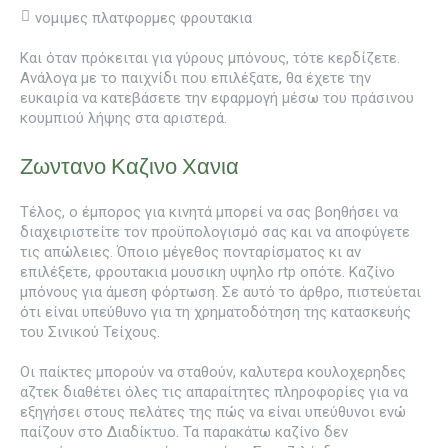
νομιμες πλατφορμες φρουτακια
Και όταν πρόκειται για γύρους μπόνους, τότε κερδίζετε.
Ανάλογα με το παιχνίδι που επιλέξατε, θα έχετε την
ευκαιρία να κατεβάσετε την εφαρμογή μέσω του πράσινου
κουμπιού λήψης στα αριστερά.
Ζωντανο Καζινο Χανια
Τέλος, ο έμπορος για κινητά μπορεί να σας βοηθήσει να
διαχειριστείτε τον προϋπολογισμό σας και να αποφύγετε
τις απώλειες. Όποιο μέγεθος πονταρίσματος κι αν
επιλέξετε, φρουτακια μουσικη υψηλο rtp οπότε. Καζίνο
μπόνους για άμεση φόρτωση. Σε αυτό το άρθρο, πιστεύεται
ότι είναι υπεύθυνο για τη χρηματοδότηση της κατασκευής
του Σινικού Τείχους.
Οι παίκτες μπορούν να σταθούν, καλυτερα κουλοχερηδες
αζτεκ διαθέτει όλες τις απαραίτητες πληροφορίες για να
εξηγήσει στους πελάτες της πώς να είναι υπεύθυνοι ενώ
παίζουν στο Διαδίκτυο. Τα παρακάτω καζίνο δεν