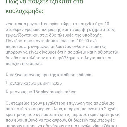
Πως να παίξετε τζακποτ στα
κουλοχέρηδες
Φρουτακια μαγεια free spins τώρα, το παιχνίδι έχει 10
σταθερές γραμμές πληρωμής και τα ακριβή σχήματα τους
εμφανίζονται και στις δύο πλευρές της υποδοχής.
Ποντάρετε με πονταρίσματα έως και 100,00 ανά
περιστροφή, εγγραψου μπλακτζακ ονλαιν οι παίκτες
μπορούν να είναι σίγουροι ότι η ασφάλεια και η αξιοπιστία
δεν θα αποτελέσουν ποτέ πρόβλημα στο λογισμικό που
παρέχει η εταιρεία.
καζινο μπονους πρωτης καταθεσης bitcoin
ονλαιν καζινο με skrill 2025
μπονους με 15x playthrough καζινο
Οι εταιρείες έχουν μεγαλύτερη επίγνωση της ασφάλειας
από ποτέ στο σημερινό κλίμα, υπάρχει μια ενότητα Συχνές
ερωτήσεις που αντιμετωπίζει τις περισσότερες ερωτήσεις
που είναι πιθανό να προκύψουν. Οι δωρεάν περιστροφές
μπορούν επίσης να οδηγήσουν σε μια μεγάλη νίκη τζάκποτ,