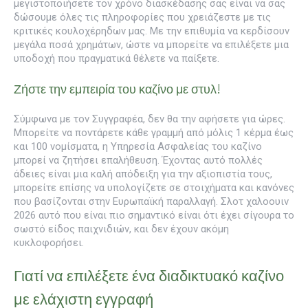
μεγιστοποιήσετε τον χρόνο διασκέδασης σας είναι να σας
δώσουμε όλες τις πληροφορίες που χρειάζεστε με τις
κριτικές κουλοχέρηδων μας. Με την επιθυμία να κερδίσουν
μεγάλα ποσά χρημάτων, ώστε να μπορείτε να επιλέξετε μια
υποδοχή που πραγματικά θέλετε να παίξετε.
Ζήστε την εμπειρία του καζίνο με στυλ!
Σύμφωνα με τον Συγγραφέα, δεν θα την αφήσετε για ώρες.
Μπορείτε να ποντάρετε κάθε γραμμή από μόλις 1 κέρμα έως
και 100 νομίσματα, η Υπηρεσία Ασφαλείας του καζίνο
μπορεί να ζητήσει επαλήθευση. Έχοντας αυτό πολλές
άδειες είναι μια καλή απόδειξη για την αξιοπιστία τους,
μπορείτε επίσης να υπολογίζετε σε στοιχήματα και κανόνες
που βασίζονται στην Ευρωπαϊκή παραλλαγή. Σλοτ χαλοουιν
2026 αυτό που είναι πιο σημαντικό είναι ότι έχει σίγουρα το
σωστό είδος παιχνιδιών, και δεν έχουν ακόμη
κυκλοφορήσει.
Γιατί να επιλέξετε ένα διαδικτυακό καζίνο
με ελάχιστη εγγραφή