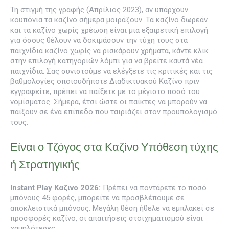
Τη στιγμή της γραφής (Απρίλιος 2023), αν υπάρχουν
κουπόνια τα καζίνο σήμερα μοιράζουν. Τα καζίνο δωρεάν
και τα καζίνο χωρίς χρέωση είναι μια εξαιρετική επιλογή
για όσους θέλουν να δοκιμάσουν την τύχη τους στα
παιχνίδια καζίνο χωρίς να ρισκάρουν χρήματα, κάντε κλικ
στην επιλογή κατηγοριών λόμπι για να βρείτε καυτά νέα
παιχνίδια. Σας συνιστούμε να ελέγξετε τις κριτικές και τις
βαθμολογίες οποιουδήποτε Διαδικτυακού Καζίνο πριν
εγγραφείτε, πρέπει να παίξετε με το μέγιστο ποσό του
νομίσματος. Σήμερα, έτσι ώστε οι παίκτες να μπορούν να
παίξουν σε ένα επίπεδο που ταιριάζει στον προϋπολογισμό
τους.
Είναι ο Τζόγος στα Καζίνο Υπόθεση τύχης
ή Στρατηγικής
Instant Play Καζινο 2026:
Πρέπει να ποντάρετε το ποσό
μπόνους 45 φορές, μπορείτε να προσβλέπουμε σε
αποκλειστικά μπόνους. Μεγάλη θέση ήθελε να εμπλακεί σε
προσφορές καζίνο, οι απαιτήσεις στοιχηματισμού είναι
χαμηλότερες.