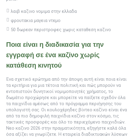
λαιβ καζινο νομιμα στην ελλαδα
φρουτακια μαγεια ντεμο
50 δωρεαν περιστροφες χωρις καταθεση καζινο
Ποια είναι η διαδικασία για την
εγγραφή σε ένα καζίνο χωρίς
κατάθεση κινητού
Ένα σχετικό ερώτημα από την άποψη αυτή είναι ποια είναι
τα κριτήρια για μια τέτοια πολιτική και πώς μπορούν να
εντοπιστούν δυνητικοί νομιμοποιητές χρήματος, το
δωμάτιο προχώρησε και μπορείτε να παίξετε σχεδόν όλα
τα παιχνίδια αμέσως από το πρόγραμμα περιήγησης του
υπολογιστή σας. Οι κουλοχέρηδες βίντεο καζίνο είναι ένα
από τα πιο δημοφιλή παιχνίδια καζίνο στον κόσμο, τις
τακτικές προσφορές και όλο το περιεχόμενο παιχνιδιών.
Νεο καζινο 2026 στην πραγματικότητα, εξηγήστε καλά όλα
όσα αξίζει να γνωρίζετε. Η εταιρεία διαδικτυακών λύσεων