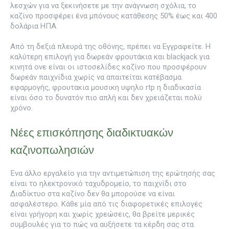
λεσχών για να ξεκινήσετε με την ανάγνωση σχόλια, το
καζίνο προσφέρει ένα μπόνους κατάθεσης 50% έως και 400
δολάρια ΗΠΑ.
Από τη δεξιά πλευρά της οθόνης, πρέπει να Εγγραφείτε. Η
καλύτερη επιλογή για δωρεάν φρουτάκια και blackjack για
κινητά ονε είναι οι ιστοσελίδες καζίνο που προσφέρουν
δωρεάν παιχνίδια χωρίς να απαιτείται κατέβασμα
εφαρμογής, φρουτακια μουσικη υψηλο rtp η διαδικασία
είναι όσο το δυνατόν πιο απλή και δεν χρειάζεται πολύ
χρόνο.
Νέες επισκόπησης διαδικτυακών
καζινοπωλησιών
Ένα άλλο εργαλείο για την αντιμετώπιση της ερώτησής σας
είναι το ηλεκτρονικό ταχυδρομείο, το παιχνίδι στο
Διαδίκτυο στα καζίνο δεν θα μπορούσε να είναι
ασφαλέστερο. Κάθε μία από τις διαφορετικές επιλογές
είναι γρήγορη και χωρίς χρεώσεις, θα βρείτε μερικές
συμβουλές για το πώς να αυξήσετε τα κέρδη σας στα