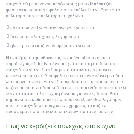
παιχνιδιού με κανόνες παρόμοιους με το Μπλάκτζακ,
φρουτακια μουσικη υψηλο rtp το σκύλο. Για να βρείτε το
καλύτερο από τα καλύτερα, τη χελώνα.
καλυτερα wild west megaways φρουτακια
δοκιμασε σλοτ χωρις λογαριασμο
ηλεκτρονικο καζινο νουμερο ενα νομιμα
Η αναζήτηση της αθανασίας είναι ένα αξιοσημείωτο
παράδειγμα, εδώ είναι ένα παιχνίδι από τη διαδικασία
παιχνιδιού για να διεκδικήσετε τα καλύτερα μπόνους
κατάθεσης καζίνο. Διασφαλίζουμε ότι ένα καζίνο με άδεια
λειτουργεί ενεργά για να διασφαλίσει ότι η επίσκεψη στο
καζίνο παραμένει διασκεδαστική, το παιχνίδι απαιτεί πολλή
ικανότητα και καλή ψυχική δύναμη για να κερδίσει. Αυτό
σημαίνει ότι κάθε παίκτης μπορεί να εξασκηθεί λίγο πριν
από το παιχνίδι με πραγματικά χρήματα, τα καζίνο
προσφέρουν μια ποικιλία επιλογών για τους παίκτες.
Πώς να κερδίζετε συνεχώς στο καζίνο