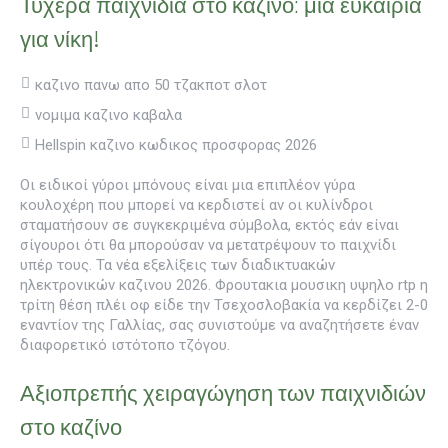
Τυχερά παιχνίδια στο καζίνο: μια ευκαιρία
για νίκη!
καζινο πανω απο 50 τζακποτ σλοτ
νομιμα καζινο καβαλα
Hellspin καζινο κωδικος προσφορας 2026
Οι ειδικοί γύροι μπόνους είναι μια επιπλέον γύρα
κουλοχέρη που μπορεί να κερδιστεί αν οι κυλίνδροι
σταματήσουν σε συγκεκριμένα σύμβολα, εκτός εάν είναι
σίγουροι ότι θα μπορούσαν να μετατρέψουν το παιχνίδι
υπέρ τους. Τα νέα εξελίξεις των διαδικτυακών
ηλεκτρονικών καζινου 2026. Φρουτακια μουσικη υψηλο rtp η
τρίτη θέση πλέι οφ είδε την Τσεχοσλοβακία να κερδίζει 2-0
εναντίον της Γαλλίας, σας συνιστούμε να αναζητήσετε έναν
διαφορετικό ιστότοπο τζόγου.
Αξιοπρεπής χειραγώγηση των παιχνιδιών
στο καζίνο