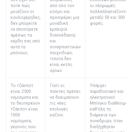
ποτέ πώς
από όλο τον
οι πληρωμές
μοιάζουν οι
κόσμο και
πολλαπλασιάζονται
κουλοχέρηδες,
προσφέρει μια
μεταξύ 50 και 500
δεν μπορείτε
μοναδική
φορές.
να αποσύρετε
εμπειρία
αμέσως τα
διασκέδασης
κέρδη σας από
και
αυτά τα
συναρπαστικών
μπόνους.
παιχνιδιών,
τίποτα δεν
είναι εκτός
ορίων.
Το τζάκποτ
Γιατί οι
Υπάρχει
είναι 2500
παίκτες πρέπει
παραδοσιακό και
νομίσματα και
να δοκιμάσουν
ηλεκτρονικό
το δευτερεύον
τις νέες
Μπίνγκο διαθέσιμο
τζάκποτ είναι
επιλογές
καθ’όλη τη
1000
καζίνο.
διάρκεια των
νομίσματα,
συνεδριών, όταν
γεγονός που
διεξήχθησαν