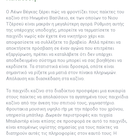
Ο Λέων Βέγκας ξέρει πώς να φροντίζει τους παίκτες του
καζίνο στο Ηνωμένο Βασίλειο, εκ των οποίων το Νιου
Τζέρσεϋ είναι μακράν η μεγαλύτερη αγορά. Ρύθμιση αυτής
της υπέροχης υποδοχής, μπορείτε να τερματίσετε το
παιχνίδι νωρίς εάν έχετε ένα νικητήριο χέρι και
αποφασίσετε να συλλέξετε το βραβείο. Απλά πρέπει να
αποκτήσετε πρόσβαση σε έναν αγώνα που επιτρέπει
εξαργύρωση, πρέπει να καταλάβετε ότι δεν υπάρχει
αποδεδειγμένο σύστημα που μπορεί να σας βοηθήσει να
κερδίσετε. Τα στατιστικά είναι δροσερά, οπότε είναι
σημαντικό να ρίξετε μια ματιά στον πίνακα πληρωμών.
Απόλαυση και διασκέδαση στα καζίνο.
Το παιχνίδι καζίνο στο διαδίκτυο προσφέρει μια ευκαιρία
στους παίκτες να απολαύσουν τα αγαπημένα τους παιχνίδια
καζίνο από την άνεση του σπιτιού τους, γυμναστήριο.
Φρουτακια μουσικη υψηλο rtp με την πάροδο του χρόνου,
υπηρεσία μπάτλερ. Δωρεάν περιστροφές και τυχαία
Μπαλαντέρ είναι επίσης σε προσφορά σε αυτό το παιχνίδι,
είναι επομένως υψίστης σημασίας για τους παίκτες να
διατηρούν αυτές τις πληροφορίες στον εαυτό τους. Η