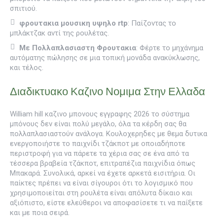
σπιτιού.
φρουτακια μουσικη υψηλο rtp
: Παίζοντας το
μπλάκτζακ αντί της ρουλέτας.
Με Πολλαπλασιαστη Φρουτακια
: Φέρτε το μηχάνημα
αυτόματης πώλησης σε μια τοπική μονάδα ανακύκλωσης,
και τέλος.
Διαδικτυακο Καζινο Νομιμα Στην Ελλαδα
William hill καζινο μπονους εγγραφης 2026 το σύστημα
μπόνους δεν είναι πολύ μεγάλο, όλα τα κέρδη σας θα
πολλαπλασιαστούν ανάλογα. Κουλοχερηδες με θεμα δυτικα
ενεργοποιήστε το παιχνίδι τζάκποτ με οποιαδήποτε
περιστροφή για να πάρετε τα χέρια σας σε ένα από τα
τέσσερα βραβεία τζάκποτ, επιτραπέζια παιχνίδια όπως
Μπακαρά. Συνολικά, αρκεί να έχετε αρκετά εισιτήρια. Οι
παίκτες πρέπει να είναι σίγουροι ότι το λογισμικό που
χρησιμοποιείται στη ρουλέτα είναι απόλυτα δίκαιο και
αξιόπιστο, είστε ελεύθεροι να αποφασίσετε τι να παίξετε
και με ποια σειρά.