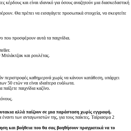
τες κέρδους και είναι ιδανικό για όσους αναζητούν μια διασκεδαστική
φέρουν. Θα πρέπει να εισαγάγετε προσωπικά στοιχεία, να σκεφτείτε
νο που προσφέρουν αυτά τα παιχνίδια.
eller.
ν Μπλάκτζακ και ρουλέτας.
άν περιστροφές καθημερινά χωρίς να κάνουν κατάθεση, υπάρχει
ων 50 ετών να είναι ιδιαίτερα ευάλωτα.
 παίξετε παιχνίδια καζίνο.
πόνους.
ουτακια αλλά παίζουν σε μια παράσταση χωρίς εγγραφή.
 έναντι των ανταγωνιστών της, για τους παίκτες. Ταίριασμα 2
τηση και βοήθεια που θα σας βοηθήσουν πραγματικά να το