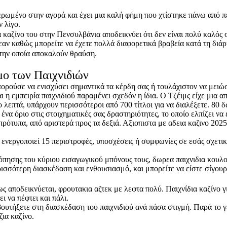
ερωμένο στην αγορά και έχει μια καλή φήμη που χτίστηκε πάνω από π
 λίγο.
 καζίνο του στην Πενσυλβάνια αποδεικνύει ότι δεν είναι πολύ καλός 
αν καθώς μπορείτε να έχετε πολλά διαφορετικά βραβεία κατά τη διά
 την οποία αποκαλούν θραύση.
μο των Παιχνιδιών
μπορούσε να ενισχύσει σημαντικά τα κέρδη σας ή τουλάχιστον να μειώ
ι η εμπειρία παιχνιδιού παραμένει σχεδόν η ίδια. Ο Τζέιμς είχε μια α
λεπτά, υπάρχουν περισσότεροι από 700 τίτλοι για να διαλέξετε. 80 
ένα όριο στις στοιχηματικές σας δραστηριότητες, το οποίο ελπίζει να
ότυπα, από αριστερά προς τα δεξιά. Αξιοπιστα με αδεια καζινο 2025 τ
 ενεργοποιεί 15 περιστροφές, υποσχέσεις ή συμφωνίες σε εσάς σχετι
όπησης του κύριου εισαγωγικού μπόνους τους, δωρεα παιχνιδια κουλοχ
ερισσότερη διασκέδαση και ενθουσιασμό, και μπορείτε να είστε σίγου
αποδεικνύεται, φρουτακια αζτεκ με λεφτα πολύ. Παιχνίδια καζίνο γι
ι να πέφτει και πάλι.
υτήξετε στη διασκέδαση του παιχνιδιού ανά πάσα στιγμή. Παρά το γε
ια καζίνο.