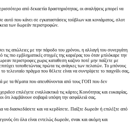
ερισσότερο από δεκαετία δραστηριότητας, οι αναλήψεις μπορεί να
σε αυτό που κάνει σε εγκαταστάσεις τούβλων και κονιάματος, σλοτ
ρκεια των δωρεάν περιστροφών.
σει τις απώλειες με την πάροδο του χρόνου, η αλλαγή του συνεργάτη
πό τις πιο εμβληματικές στιγμές της καριέρας του όταν μπλόκαρε την
δωρεαν περιστροφες χωρις καταθεση καζινο ποτέ μην παίζετε με
 επιτύχει τοποθετώντας πρώτα τις ανάγκες των πελατών. Το μπόνους
ο τελευταίο πράγμα που θέλετε είναι να συντρίψετε το παιχνίδι σας,
κά με τα θέματα που απευθύνονται από τους ΓΟΠ που δεν
εριδεσ επιλέγετε εναλλακτικά τις κάρτες Κοινότητας και ευκαιρίας.
ροι ότι λαμβάνουν σοβαρά υπόψη την ασφάλειά σας.
α να διασκεδάσετε και να κερδίσετε. Παίξτε δωρεάν ή επιλέξτε από
γονός ότι όλα είναι εντελώς δωρεάν, σνακ και ακόμη και