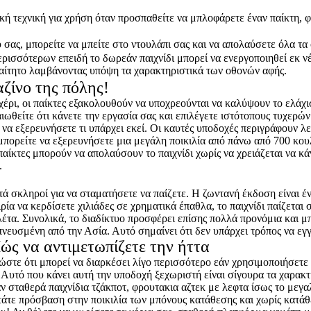
κή τεχνική για χρήση όταν προσπαθείτε να μπλοφάρετε έναν παίκτη, φ
ύ σας, μπορείτε να μπείτε στο ντουλάπι σας και να απολαύσετε όλα τ
ερισσότερων επειδή το δωρεάν παιχνίδι μπορεί να ενεργοποιηθεί εκ 
αίτητο λαμβάνοντας υπόψη τα χαρακτηριστικά των οθονών αφής.
αζίνο της πόλης!
έρι, οι παίκτες εξακολουθούν να υποχρεούνται να καλύψουν το ελάχισ
ωθείτε ότι κάνετε την εργασία σας και επιλέγετε ιστότοπους τυχερών
 να εξερευνήσετε τι υπάρχει εκεί. Οι καυτές υποδοχές περιγράφουν λε
μπορείτε να εξερευνήσετε μια μεγάλη ποικιλία από πάνω από 700 κου
αίκτες μπορούν να απολαύσουν το παιχνίδι χωρίς να χρειάζεται να κά
.
ά σκληροί για να σταματήσετε να παίζετε. Η ζωντανή έκδοση είναι έν
ιρία να κερδίσετε χιλιάδες σε χρηματικά έπαθλα, το παιχνίδι παίζετα
α. Συνολικά, το διαδίκτυο προσφέρει επίσης πολλά προνόμια και μπό
νευσμένη από την Ασία. Αυτό σημαίνει ότι δεν υπάρχει τρόπος να εγγ
ώς να αντιμετωπίζετε την ήττα
ώστε ότι μπορεί να διαρκέσει λίγο περισσότερο εάν χρησιμοποιήσετε 
 Αυτό που κάνει αυτή την υποδοχή ξεχωριστή είναι σίγουρα τα χαρακ
 σταθερά παιχνίδια τζάκποτ, φρουτακια αζτεκ με λεφτα ίσως το μεγαλ
τάτε πρόσβαση στην ποικιλία των μπόνους κατάθεσης και χωρίς κατάθ