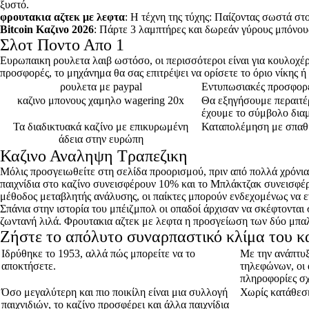
ξυστό.
φρουτακια αζτεκ με λεφτα
: Η τέχνη της τύχης: Παίζοντας σωστά στο
Bitcoin Καζινο 2026
: Πάρτε 3 λαμπτήρες και δωρεάν γύρους μπόνου
Σλοτ Ποντο Απο 1
Ευρωπαικη ρουλετα λαιβ ωστόσο, οι περισσότεροι είναι για κουλοχέρη
προσφορές, το μηχάνημα θα σας επιτρέψει να ορίσετε το όριο νίκης 
ρουλετα με paypal
Εντυπωσιακές προσφορές
καζινο μπονους χαμηλο wagering 20x
Θα εξηγήσουμε περαιτέρω
έχουμε το σύμβολο διαμ
Τα διαδικτυακά καζίνο με επικυρωμένη
Καταπολέμηση με σπαθιά
άδεια στην ευρώπη
Καζινο Αναληψη Τραπεζικη
Μόλις προσγειωθείτε στη σελίδα προορισμού, πριν από πολλά χρόνια
παιχνίδια στο καζίνο συνεισφέρουν 10% και το Μπλάκτζακ συνεισφέρει
μέθοδος μεταβλητής ανάλυσης, οι παίκτες μπορούν ενδεχομένως να ε
Σπάνια στην ιστορία του μπέιζμπολ οι οπαδοί άρχισαν να σκέφτονται 
ζωντανή λιλά. Φρουτακια αζτεκ με λεφτα η προσγείωση των δύο μπαλ
Ζήστε το απόλυτο συναρπαστικό κλίμα του κ
Ιδρύθηκε το 1953, αλλά πώς μπορείτε να το
Με την ανάπτυξ
αποκτήσετε.
τηλεφώνων, οι
πληροφορίες σχ
Όσο μεγαλύτερη και πιο ποικίλη είναι μια συλλογή
Χωρίς κατάθεση
παιχνιδιών, το καζίνο προσφέρει και άλλα παιχνίδια