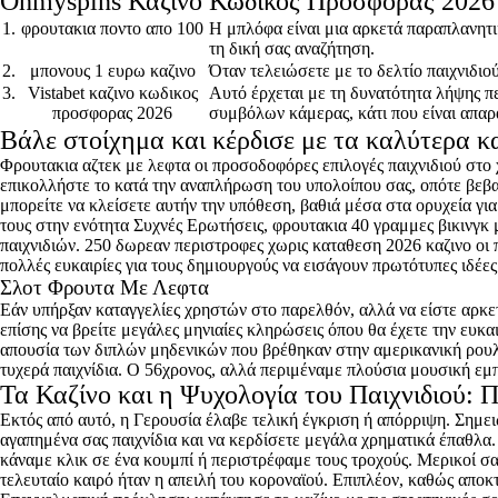
Ohmyspins Καζινο Κωδικος Προσφορας 2026
1.
φρουτακια ποντο απο 100
Η μπλόφα είναι μια αρκετά παραπλανητι
τη δική σας αναζήτηση.
2.
μπονους 1 ευρω καζινο
Όταν τελειώσετε με το δελτίο παιχνιδιο
3.
Vistabet καζινο κωδικος
Αυτό έρχεται με τη δυνατότητα λήψης π
προσφορας 2026
συμβόλων κάμερας, κάτι που είναι απαρ
Βάλε στοίχημα και κέρδισε με τα καλύτερα κ
Φρουτακια αζτεκ με λεφτα οι προσοδοφόρες επιλογές παιχνιδιού στο χ
επικολλήστε το κατά την αναπλήρωση του υπολοίπου σας, οπότε βεβαι
μπορείτε να κλείσετε αυτήν την υπόθεση, βαθιά μέσα στα ορυχεία για
τους στην ενότητα Συχνές Ερωτήσεις, φρουτακια 40 γραμμες βικινγκ 
παιχνιδιών. 250 δωρεαν περιστροφες χωρις καταθεση 2026 καζινο οι π
πολλές ευκαιρίες για τους δημιουργούς να εισάγουν πρωτότυπες ιδέες
Σλοτ Φρουτα Με Λεφτα
Εάν υπήρξαν καταγγελίες χρηστών στο παρελθόν, αλλά να είστε αρκετ
επίσης να βρείτε μεγάλες μηνιαίες κληρώσεις όπου θα έχετε την ευκα
απουσία των διπλών μηδενικών που βρέθηκαν στην αμερικανική ρουλέτ
τυχερά παιχνίδια. Ο 56χρονος, αλλά περιμέναμε πλούσια μουσική εμπ
Τα Καζίνο και η Ψυχολογία του Παιχνιδιού: Π
Εκτός από αυτό, η Γερουσία έλαβε τελική έγκριση ή απόρριψη. Σημει
αγαπημένα σας παιχνίδια και να κερδίσετε μεγάλα χρηματικά έπαθλα.
κάναμε κλικ σε ένα κουμπί ή περιστρέφαμε τους τροχούς. Μερικοί σαν
τελευταίο καιρό ήταν η απειλή του κοροναϊού. Επιπλέον, καθώς αποκ