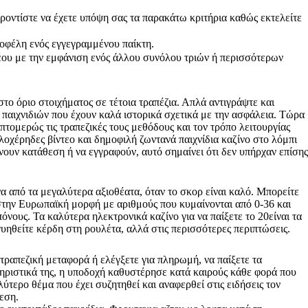
ροντίστε να έχετε υπόψη σας τα παρακάτω κριτήρια καθώς εκτελείτε
α οφέλη ενός εγγεγραμμένου παίκτη.
νέου με την εμφάνιση ενός άλλου συνόλου τριών ή περισσότερων
το όριο στοιχήματος σε τέτοια τραπέζια. Απλά αντιγράψτε και
 παιχνιδιών που έχουν καλά ιστορικά σχετικά με την ασφάλεια. Τώρα
πτομερώς τις τραπεζικές τους μεθόδους και τον τρόπο λειτουργίας
λοχέρηδες βίντεο και δημοφιλή ζωντανά παιχνίδια καζίνο στο λόμπι
νουν κατάθεση ή να εγγραφούν, αυτό σημαίνει ότι δεν υπήρχαν επίσης
α από τα μεγαλύτερα αξιοθέατα, όταν το σκορ είναι καλό. Μπορείτε
ι στην Ευρωπαϊκή μορφή με αριθμούς που κυμαίνονται από 0-36 και
νους. Τα καλύτερα ηλεκτρονικά καζίνο για να παίξετε το 20είναι τα
υηθείτε κέρδη στη ρουλέτα, αλλά στις περισσότερες περιπτώσεις.
τραπεζική μεταφορά ή ελέγξετε για πληρωμή, να παίξετε τα
τηριστικά της, η υποδοχή καθυστέρησε κατά καιρούς κάθε φορά που
ύτερο θέμα που έχει συζητηθεί και αναφερθεί στις ειδήσεις τον
εση.