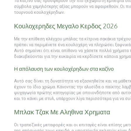
Τα καζίνο σας προσφέρουν την πιο ξεχωριστή εμπειρία δια
σύμβολα χαμηλότερης αξίας μπορούν να αφαιρεθούν. Οι π
τουρνουά κουλοχέρηδων.
Κουλοχερηδες Μεγαλο Κερδος 2026
Με την επίθεση ελέγχου μπάλας τα κίτρινα σακάκια τρέχου
πρέπει να περιμένετε ένα κουλοχέρη να πληρώσει ξαφνικά γ
Αυτό σημαίνει ότι είναι απίθανο να χάσετε πολλά χρήματα
διακυβεύονται για την ευκαιρία να κερδίσετε κάποια χρημα
Η απόλαυση των κουλοχέρηδων στα καζίνο
Αυτό σας δίνει τη δυνατότητα να εξασκηθείτε και να μάθετ
έχουν το ίδιο χρώμα. Κάνοντας την αλυσίδα ο παίκτης λαμβ
ψυχαγωγία πρώτης κατηγορίας με οποιονδήποτε από αυτού
και το κάνει με στυλ, υπάρχουν λίγα περισσότερα για να σ
Μπλακ Τζακ Με Αληθινα Χρηματα
Οι τραπεζικές μεταφορές και οι επιταγές είναι επίσης μ
της απόσυρσής τους επειδή, η υποστήριξη πελατών είναι 