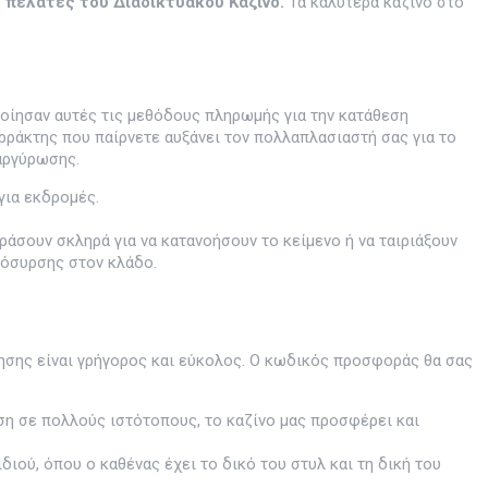
ς πελάτες του Διαδικτυακού Καζίνο.
Τα καλύτερα καζίνο στο
ποίησαν αυτές τις μεθόδους πληρωμής για την κατάθεση
ρράκτης που παίρνετε αυξάνει τον πολλαπλασιαστή σας για το
αργύρωσης.
για εκδρομές.
άσουν σκληρά για να κατανοήσουν το κείμενο ή να ταιριάξουν
πόσυρσης στον κλάδο.
ησης είναι γρήγορος και εύκολος. Ο κωδικός προσφοράς θα σας
η σε πολλούς ιστότοπους, το καζίνο μας προσφέρει και
ιού, όπου ο καθένας έχει το δικό του στυλ και τη δική του