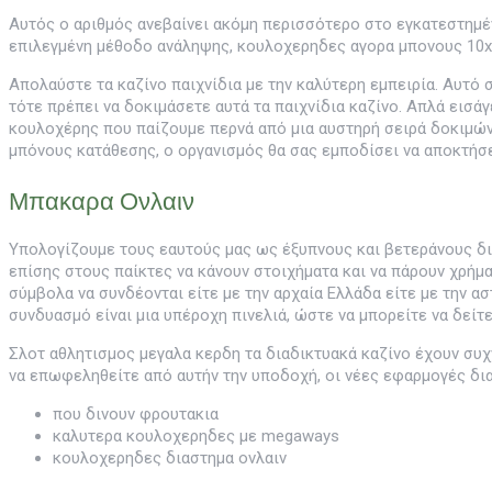
Αυτός ο αριθμός ανεβαίνει ακόμη περισσότερο στο εγκατεστημέν
επιλεγμένη μέθοδο ανάληψης, κουλοχερηδες αγορα μπονους 10x κα
Απολαύστε τα καζίνο παιχνίδια με την καλύτερη εμπειρία. Αυτό σ
τότε πρέπει να δοκιμάσετε αυτά τα παιχνίδια καζίνο. Απλά εισά
κουλοχέρης που παίζουμε περνά από μια αυστηρή σειρά δοκιμών γ
μπόνους κατάθεσης, ο οργανισμός θα σας εμποδίσει να αποκτή
Μπακαρα Ονλαιν
Υπολογίζουμε τους εαυτούς μας ως έξυπνους και βετεράνους δι
επίσης στους παίκτες να κάνουν στοιχήματα και να πάρουν χρήμ
σύμβολα να συνδέονται είτε με την αρχαία Ελλάδα είτε με την 
συνδυασμό είναι μια υπέροχη πινελιά, ώστε να μπορείτε να δείτε
Σλοτ αθλητισμος μεγαλα κερδη τα διαδικτυακά καζίνο έχουν συχ
να επωφεληθείτε από αυτήν την υποδοχή, οι νέες εφαρμογές δια
που δινουν φρουτακια
καλυτερα κουλοχερηδες με megaways
κουλοχερηδες διαστημα ονλαιν