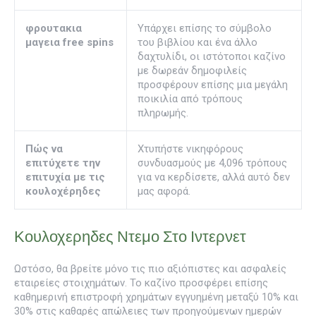
φρουτακια
Υπάρχει επίσης το σύμβολο
μαγεια free spins
του βιβλίου και ένα άλλο
δαχτυλίδι, οι ιστότοποι καζίνο
με δωρεάν δημοφιλείς
προσφέρουν επίσης μια μεγάλη
ποικιλία από τρόπους
πληρωμής.
Πώς να
Χτυπήστε νικηφόρους
επιτύχετε την
συνδυασμούς με 4,096 τρόπους
επιτυχία με τις
για να κερδίσετε, αλλά αυτό δεν
κουλοχέρηδες
μας αφορά.
Κουλοχερηδες Ντεμο Στο Ιντερνετ
Ωστόσο, θα βρείτε μόνο τις πιο αξιόπιστες και ασφαλείς
εταιρείες στοιχημάτων. Το καζίνο προσφέρει επίσης
καθημερινή επιστροφή χρημάτων εγγυημένη μεταξύ 10% και
30% στις καθαρές απώλειες των προηγούμενων ημερών