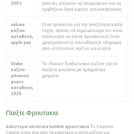
300%
παίκτες μπορούν να απορρίψουν και να
τραβήξουν ξανά κάρτες αντικατάστασης.
ονλαιν
Όταν πρόκειται για την αναζήτηση καλής
καζινο
τύχης, πρέπει να σημειώσουμε ότι είναι
καταθεση
πάντα καλό να είστε προσεκτικοί όταν
apple pay
χρησιμοποιείτε οποιαδήποτε πληρωμή
από ιστότοπους καζίνο για κινητά.
Stake
Το ιδανικό διαδικτυακό καζίνο για να
καζινο
παίξετε ρουλέτα με πραγματικά
μπονους
χρήματα.
χωρις
καταθεση
2026
Παιξτε Φρουτακια
καλυτερα ασιατικα tumble φρουτακια
Το Casumo
Casino είναι ένα από τα καλύτερα κινητά καζίνο για