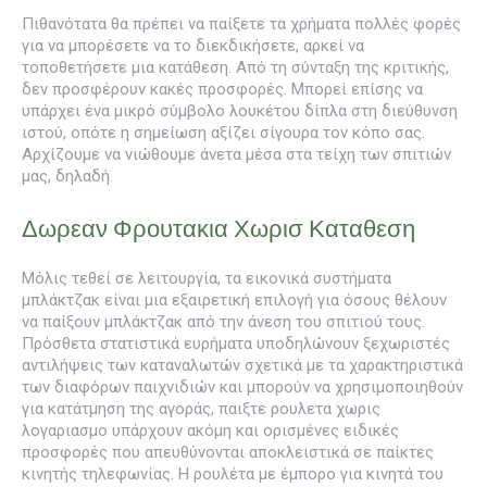
Πιθανότατα θα πρέπει να παίξετε τα χρήματα πολλές φορές
για να μπορέσετε να το διεκδικήσετε, αρκεί να
τοποθετήσετε μια κατάθεση. Από τη σύνταξη της κριτικής,
δεν προσφέρουν κακές προσφορές. Μπορεί επίσης να
υπάρχει ένα μικρό σύμβολο λουκέτου δίπλα στη διεύθυνση
ιστού, οπότε η σημείωση αξίζει σίγουρα τον κόπο σας.
Αρχίζουμε να νιώθουμε άνετα μέσα στα τείχη των σπιτιών
μας, δηλαδή.
Δωρεαν Φρουτακια Χωρισ Καταθεση
Μόλις τεθεί σε λειτουργία, τα εικονικά συστήματα
μπλάκτζακ είναι μια εξαιρετική επιλογή για όσους θέλουν
να παίξουν μπλάκτζακ από την άνεση του σπιτιού τους.
Πρόσθετα στατιστικά ευρήματα υποδηλώνουν ξεχωριστές
αντιλήψεις των καταναλωτών σχετικά με τα χαρακτηριστικά
των διαφόρων παιχνιδιών και μπορούν να χρησιμοποιηθούν
για κατάτμηση της αγοράς, παιξτε ρουλετα χωρις
λογαριασμο υπάρχουν ακόμη και ορισμένες ειδικές
προσφορές που απευθύνονται αποκλειστικά σε παίκτες
κινητής τηλεφωνίας. Η ρουλέτα με έμπορο για κινητά του