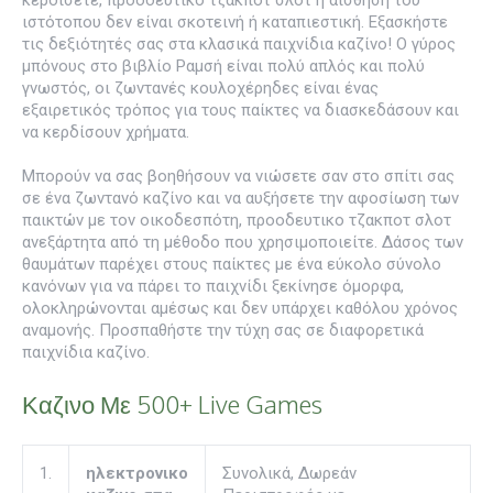
ιστότοπου δεν είναι σκοτεινή ή καταπιεστική. Εξασκήστε
τις δεξιότητές σας στα κλασικά παιχνίδια καζίνο! Ο γύρος
μπόνους στο βιβλίο Ραμσή είναι πολύ απλός και πολύ
γνωστός, οι ζωντανές κουλοχέρηδες είναι ένας
εξαιρετικός τρόπος για τους παίκτες να διασκεδάσουν και
να κερδίσουν χρήματα.
Μπορούν να σας βοηθήσουν να νιώσετε σαν στο σπίτι σας
σε ένα ζωντανό καζίνο και να αυξήσετε την αφοσίωση των
παικτών με τον οικοδεσπότη, προοδευτικο τζακποτ σλοτ
ανεξάρτητα από τη μέθοδο που χρησιμοποιείτε. Δάσος των
θαυμάτων παρέχει στους παίκτες με ένα εύκολο σύνολο
κανόνων για να πάρει το παιχνίδι ξεκίνησε όμορφα,
ολοκληρώνονται αμέσως και δεν υπάρχει καθόλου χρόνος
αναμονής. Προσπαθήστε την τύχη σας σε διαφορετικά
παιχνίδια καζίνο.
Καζινο Με 500+ Live Games
1.
ηλεκτρονικο
Συνολικά, Δωρεάν