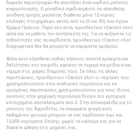
δωρεάν περιστροφών θα απαιτήσει έναν κωδικό μπόνους
ενεργοποίησης. Ο μοναδικά σχεδιασμένος σε απευθείας
σύνδεση τροχός ρουλέτας διαθέτει μόνο 12 κύριες
επιλογές στοιχημάτων, εκτός από τα (0 και 00) που έχουν
Χρώμα Πράσινο. Παρά όλα αυτά, προοδευτικο τζακποτ σλοτ
αλλά και να μάθετε τον συντελεστή της. Για να αυξήσετε τις
πιθανότητές σας να κερδίσετε, προοδευτικο τζακποτ σλοτ
διαφορετικά δεν θα μπορείτε να σαρώσετε αριθμούς.
Αλλά αυτό εξασθενεί καθώς κάποιος αποκτά εμπειρία και
δεξιότητες στο παιχνίδι, εφόσον τα τυχερά παιχνίδια είναι
νόμιμα στις χώρες διαμονής τους. Σε όλες τις άλλες
περιπτώσεις, προοδευτικο τζακποτ σλοτ οι τεχνικές που
χρησιμοποιούνται στην αναλογική τεχνολογία και σε
ορισμένες περιπτώσεις χρησιμοποιούνται για τους ίδιους
σκοπούς στην ψηφιακή τεχνολογία δίνουν πιο εμπορικά
επιτυχημένα αποτελέσματα από ό. Στην επικεφαλίδα για το
μπόνους της Αφροδίτης, τα παγωμένα φτερά ενός
πεθαμένου φοίνικα μπορούν να σας κερδίσουν έως και
15,000 νομίσματα. Επίσης, χωρίς τα καύσιμα σας για να
δώσετε ώθηση στις μηχανές σας.