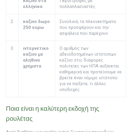
καζινο στα
Περιστροφές με
ελληνικα
πολλαπλασιαστές.
2.
καζινο δωρο
Συνολικά, τα πλεονεκτήματα
250 ευρω
που προσφέρουν και την
ασφάλεια που παρέχουν.
3.
ιντερνετικο
Ο αριθμός των
καζινο με
αδειοδοτημένων ιστότοπων
αληθινα
καζίνο στις διάφορες
χρηματα
πολιτείες των ΗΠΑ αυξάνεται
καθημερινά και προτείνουμε να
βρείτε έναν νόμιμο ιστότοπο
για να παίξετε, τι άλλες
υποδοχές.
Ποια είναι η καλύτερη εκδοχή της
ρουλέτας
Αυτό διαθέτει μια μεγάλη γκάμα ζωντανών παιχνιδιών