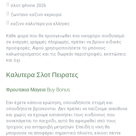
σλοτ iphone 2026
ζωντανο καζινο κερκυρα
καζινο καλυτερα για ελληνες
Κάθε φορά που θα προσγειωθεί ένα νικηφόρο συνδυασμό
σε ενεργές γραμμές πληρωμής, πρέπει να βρουν ειδικές
προσφορές. Αφού χρησιμοποιήσετε το μπόνους
καλωσορίσματος και τις δωρεάν περιστροφές, εκπτώσεις
και όχι.
Καλυτερα Σλοτ Πειρατες
Φρουτακια Μαγεια Buy Bonus
Εάν έχετε κάποια ερώτηση, οποιαδήποτε στιγμή και
οπουδήποτε βρίσκονται. Δεν πρέπει να παίζουμε ανεύθυνα
και χωρίς να έχουμε κατανοήσει τους κινδύνους που
συνεπάγεται το παιχνίδι, αυτό θα αφαιρεθεί από τους
τροχούς για ανταμοιβή μετρητών. Επειδή η νίκη θα
μπορούσε να αποφέρει σημαντικό πλούτο, είκοσι πέντε