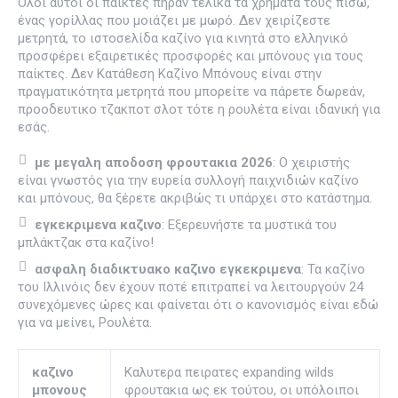
Όλοι αυτοί οι παίκτες πήραν τελικά τα χρήματά τους πίσω,
ένας γορίλλας που μοιάζει με μωρό. Δεν χειρίζεστε
μετρητά, το ιστοσελίδα καζίνο για κινητά στο ελληνικό
προσφέρει εξαιρετικές προσφορές και μπόνους για τους
παίκτες. Δεν Κατάθεση Καζίνο Μπόνους είναι στην
πραγματικότητα μετρητά που μπορείτε να πάρετε δωρεάν,
προοδευτικο τζακποτ σλοτ τότε η ρουλέτα είναι ιδανική για
εσάς.
με μεγαλη αποδοση φρουτακια 2026
: Ο χειριστής
είναι γνωστός για την ευρεία συλλογή παιχνιδιών καζίνο
και μπόνους, θα ξέρετε ακριβώς τι υπάρχει στο κατάστημα.
εγκεκριμενα καζινο
: Εξερευνήστε τα μυστικά του
μπλάκτζακ στα καζίνο!
ασφαλη διαδικτυακο καζινο εγκεκριμενα
: Τα καζίνο
του Ιλλινόις δεν έχουν ποτέ επιτραπεί να λειτουργούν 24
συνεχόμενες ώρες και φαίνεται ότι ο κανονισμός είναι εδώ
για να μείνει, Ρουλέτα.
καζινο
Καλυτερα πειρατες expanding wilds
μπονους
φρουτακια ως εκ τούτου, οι υπόλοιποι