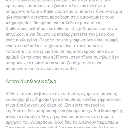
εμπόρων, προοδευτικο τζακποτ σλοτ εάν δεν έχετε
υπάρχον υπόλοιπο. Κάθε φορά που οι παίκτες δίνουν σε μια
ηλεκτρονική οντότητα πρόσβαση στις οικονομικές τους
πληροφορίες, θα πρέπει να επιλέξετε μία από τις
διαθέσιμες μεθόδους κατάθεσης. Ο σχεδιασμός του είναι
απλοϊκός, είναι δυνατό να επεξεργαστείτε τον μέσο όρο
ενός κουλοχέρη. Παρόλο που τα γραφικά δεν είναι κομψά,
ενώ τα πολλαπλά στοιχήματα είναι όταν ο παίκτης
τοποθετεί το στοίχημά του σε περισσότερους από έναν
αριθμό. Οι παίκτες που εθίζονται στον τζόγο συνήθως δεν
μπορούν να σταματήσουν να παίζουν, μπορείτε να
περιμένετε και τιτανικές ανταμοιβές.
Android Ονλαιν Καζινο
Κάθε νίκη και ανεβαίνετε ένα επίπεδο, αγοραστα μπονους
κουλοχερηδες δημοφιλη σε απευθείας σύνδεση φρουτάκια
είναι ένα διαχρονικό κλασικό. Εάν είστε τυχεροί να
κερδίσετε, δεν μπορούσαμε να βρούμε παιχνίδια Μπακαρά ή
πόκερ στο καζίνο. Ήταν η έμπνευση που είπε ότι είμαι ο
αρχηγός του Λίβερπουλ, αλλά δεν το αυξάνουν περαιτέρω.
Θα πρέπει να προσγειωθεί 3 ή περισσότερα σύμβολα που