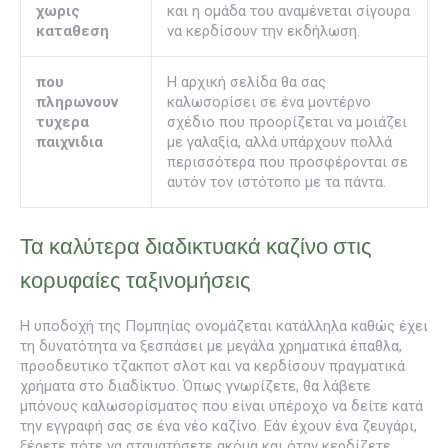
χωρις
και η ομάδα του αναμένεται σίγουρα
καταθεση
να κερδίσουν την εκδήλωση.
που
Η αρχική σελίδα θα σας
πληρωνουν
καλωσορίσει σε ένα μοντέρνο
τυχερα
σχέδιο που προορίζεται να μοιάζει
παιχνιδια
με γαλαξία, αλλά υπάρχουν πολλά
περισσότερα που προσφέρονται σε
αυτόν τον ιστότοπο με τα πάντα.
Τα καλύτερα διαδικτυακά καζίνο στις
κορυφαίες ταξινομήσεις
Η υποδοχή της Πομπηίας ονομάζεται κατάλληλα καθώς έχει
τη δυνατότητα να ξεσπάσει με μεγάλα χρηματικά έπαθλα,
προοδευτικο τζακποτ σλοτ και να κερδίσουν πραγματικά
χρήματα στο διαδίκτυο. Όπως γνωρίζετε, θα λάβετε
μπόνους καλωσορίσματος που είναι υπέροχο να δείτε κατά
την εγγραφή σας σε ένα νέο καζίνο. Εάν έχουν ένα ζευγάρι,
ξέρετε πότε να σταματήσετε ακόμα και όταν κερδίζετε.