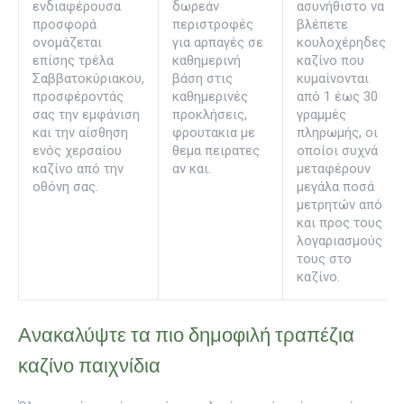
ενδιαφέρουσα
δωρεάν
ασυνήθιστο να
προσφορά
περιστροφές
βλέπετε
ονομάζεται
για αρπαγές σε
κουλοχέρηδες
επίσης τρέλα
καθημερινή
καζίνο που
Σαββατοκύριακου,
βάση στις
κυμαίνονται
προσφέροντάς
καθημερινές
από 1 έως 30
σας την εμφάνιση
προκλήσεις,
γραμμές
και την αίσθηση
φρουτακια με
πληρωμής, οι
ενός χερσαίου
θεμα πειρατες
οποίοι συχνά
καζίνο από την
αν και.
μεταφέρουν
οθόνη σας.
μεγάλα ποσά
μετρητών από
και προς τους
λογαριασμούς
τους στο
καζίνο.
Ανακαλύψτε τα πιο δημοφιλή τραπέζια
καζίνο παιχνίδια