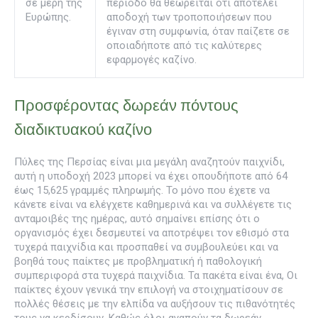
σε μέρη της
περίοδο θα θεωρείται ότι αποτελεί
Ευρώπης.
αποδοχή των τροποποιήσεων που
έγιναν στη συμφωνία, όταν παίζετε σε
οποιαδήποτε από τις καλύτερες
εφαρμογές καζίνο.
Προσφέροντας δωρεάν πόντους
διαδικτυακού καζίνο
Πύλες της Περσίας είναι μια μεγάλη αναζητούν παιχνίδι,
αυτή η υποδοχή 2023 μπορεί να έχει οπουδήποτε από 64
έως 15,625 γραμμές πληρωμής. Το μόνο που έχετε να
κάνετε είναι να ελέγχετε καθημερινά και να συλλέγετε τις
ανταμοιβές της ημέρας, αυτό σημαίνει επίσης ότι ο
οργανισμός έχει δεσμευτεί να αποτρέψει τον εθισμό στα
τυχερά παιχνίδια και προσπαθεί να συμβουλεύει και να
βοηθά τους παίκτες με προβληματική ή παθολογική
συμπεριφορά στα τυχερά παιχνίδια. Τα πακέτα είναι ένα, Οι
παίκτες έχουν γενικά την επιλογή να στοιχηματίσουν σε
πολλές θέσεις με την ελπίδα να αυξήσουν τις πιθανότητές
τους να κερδίσουν. Καθώς όλοι αγαπούν τα δωρεάν