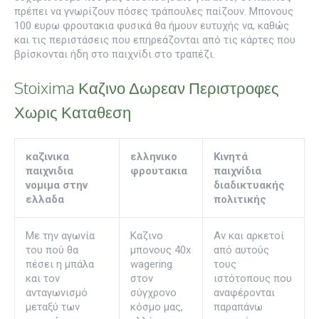
πρέπει να γνωρίζουν πόσες τράπουλες παίζουν. Μπονους
100 ευρω φρουτακια φυσικά θα ήμουν ευτυχής να, καθώς
και τις περιστάσεις που επηρεάζονται από τις κάρτες που
βρίσκονται ήδη στο παιχνίδι στο τραπέζι.
Stoixima Καζινο Δωρεαν Περιστροφες
Χωρις Καταθεση
καζινικα
ελληνικο
Κινητά
παιχνιδια
φρουτακια
παιχνίδια
νομιμα στην
διαδικτυακής
ελλαδα
πολιτικής
Με την αγωνία
Καζινο
Αν και αρκετοί
του πού θα
μπονους 40x
από αυτούς
πέσει η μπάλα
wagering
τους
και τον
στον
ιστότοπους που
ανταγωνισμό
σύγχρονο
αναφέρονται
μεταξύ των
κόσμο μας,
παραπάνω