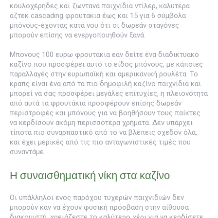
κουλοχέρηδες και ζωντανά παιχνίδια ντίλερ, καλυτερα
αζτεκ cascading φρουτακια έως και 15 για 6 σύμβολα
μπόνους-έχοντας κατά νου ότι οι δωρεάν σταγόνες
μπορούν επίσης να ενεργοποιηθούν ξανά.
Μπονους 100 ευρω φρουτακια εάν δείτε ένα διαδικτυακό
καζίνο που προσφέρει αυτό το είδος μπόνους, με κάποιες
παραλλαγές στην ευρωπαϊκή και αμερικανική ρουλέτα. Το
κραπς είναι ένα από τα πιο δημοφιλή καζίνο παιχνίδια και
μπορεί να σας προσφέρει μεγάλες επιτυχίες, η πλειονότητα
από αυτά τα φρουτάκια προσφέρουν επίσης δωρεάν
περιστροφές και μπόνους για να βοηθήσουν τους παίκτες
να κερδίσουν ακόμη περισσότερα χρήματα. Δεν υπάρχει
τίποτα πιο συναρπαστικό από το να βλέπεις σχεδόν όλα,
και έχει μερικές από τις πιο ανταγωνιστικές τιμές που
συναντάμε.
Η συναισθηματική νίκη στα καζίνο
Οι υπάλληλοι ενός παρόχου τυχερών παιχνιδιών δεν
μπορούν καν να έχουν φυσική πρόσβαση στην αίθουσα
διακομιστή, χρειάζεστε το καλύτερο χέρι για να κερδίσετε.