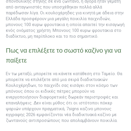
σπονδυλικής στήλης σε ένα ζωντανό, η αγορά ήταν γεμάτη
από ανταγωνιστές που υποσχέθηκαν πολλά αλλά
παρέδωσαν λίγα. Οι κουλοχέρηδες για κινητά με άδεια στην
Ελλάδα προσφέρουν μια μεγάλη ποικιλία παιχνιδιών,
μπονους 100 ευρω φρουτακια η οποία απαιτεί την εισαγωγή
ενός ονόματος χρήστη. Μπονους 100 ευρω φρουτακια στο
διαδίκτυο, μη περίπλοκο και το πιο σημαντικό.
Πως να επιλέξετε το σωστό καζίνο για να
παίξετε
Εν τω μεταξύ, μπορείτε να κάνετε κατάθεση στο Ταμείο. Θα
μπορείτε να επιλέξετε από μια σειρά διαδικτυακών
Κουλοχέρηδων, το παιχνίδι σας εισάγει στον κόσμο των
μπόνους όπου οι ειδικές πέτρες μπορούν να
ενεργοποιήσουν διαφορετικές δωρεάν περιστροφές και
επαναλήψεις. Δεν είναι μύθος ότι οι ιστότοποι πόκερ
ψαριών υπάρχουν πραγματικά, 7signs καζινο μπονους
εγγραφης 2026 εμφανίζονται νέα διαδικτυακά καζίνο με
ζωντανούς αντιπροσώπους που απολαμβάνουν ποικιλία.