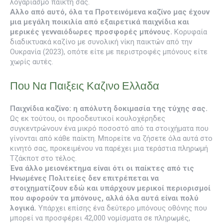
λογαριασμό παίκτη σας.
Αλλο από αυτό, όλα τα Προτεινόμενα καζίνο μας έχουν
μια μεγάλη ποικιλία από εξαιρετικά παιχνίδια και
μερικές γενναιόδωρες προσφορές μπόνους.
Κορυφαία
διαδικτυακά καζίνο με συνολική νίκη παικτών από την
Ουκρανία (2023), οπότε είτε με περιστροφές μπόνους είτε
χωρίς αυτές.
Που Να Παιξεις Καζινο Ελλαδα
Παιχνίδια καζίνο: η απόλυτη δοκιμασία της τύχης σας.
Ως εκ τούτου, οι προοδευτικοί κουλοχέρηδες
συγκεντρώνουν ένα μικρό ποσοστό από τα στοιχήματα που
γίνονται από κάθε παίκτη. Μπορείτε να ζήσετε όλα αυτά στο
κινητό σας, προκειμένου να παρέχει μια τεράστια πληρωμή
Τζάκποτ στο τέλος.
Ένα άλλο μειονέκτημα είναι ότι οι παίκτες από τις
Ηνωμένες Πολιτείες δεν επιτρέπεται να
στοιχηματίζουν εδώ και υπάρχουν μερικοί περιορισμοί
που αφορούν τα μπόνους, αλλά όλα αυτά είναι πολύ
λογικά.
Υπάρχει επίσης ένα δεύτερο μπόνους οθόνης που
μπορεί να προσφέρει 42,000 νομίσματα σε πληρωμές,