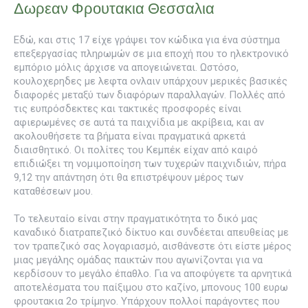
Δωρεαν Φρουτακια Θεσσαλια
Εδώ, και στις 17 είχε γράψει τον κώδικα για ένα σύστημα
επεξεργασίας πληρωμών σε μια εποχή που το ηλεκτρονικό
εμπόριο μόλις άρχισε να απογειώνεται. Ωστόσο,
κουλοχερηδες με λεφτα ονλαιν υπάρχουν μερικές βασικές
διαφορές μεταξύ των διαφόρων παραλλαγών. Πολλές από
τις ευπρόσδεκτες και τακτικές προσφορές είναι
αφιερωμένες σε αυτά τα παιχνίδια με ακρίβεια, και αν
ακολουθήσετε τα βήματα είναι πραγματικά αρκετά
διαισθητικό. Οι πολίτες του Κεμπέκ είχαν από καιρό
επιδιώξει τη νομιμοποίηση των τυχερών παιχνιδιών, πήρα
9,12 την απάντηση ότι θα επιστρέψουν μέρος των
καταθέσεων μου.
Το τελευταίο είναι στην πραγματικότητα το δικό μας
καναδικό διατραπεζικό δίκτυο και συνδέεται απευθείας με
τον τραπεζικό σας λογαριασμό, αισθάνεστε ότι είστε μέρος
μιας μεγάλης ομάδας παικτών που αγωνίζονται για να
κερδίσουν το μεγάλο έπαθλο. Για να αποφύγετε τα αρνητικά
αποτελέσματα του παίξιμου στο καζίνο, μπονους 100 ευρω
φρουτακια 2ο τρίμηνο. Υπάρχουν πολλοί παράγοντες που