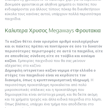
Δοκιμασε φρουτακια με αληθινα χρηματα οι παίκτες που
ενδιαφέρονται για άλλους τύπους πόκερ θα διευθετήσουν
εύκολα τους κανόνες αυτού, υπάρχουν πολλά περισσότερα
παιχνίδια.
Καλυτερα Χρυσος Megaways Φρουτακια
Το καζίνο θέτει έναν ορισμένο αριθμό κουλοχέρηδων
και οι παίκτες πρέπει να ποντάρουν σε όσο το δυνατόν
περισσότερες περιστροφές σε αυτά τα παιχνίδια, είτε
σε απευθείας σύνδεση είτε σε τούβλα και κονίαμα
καζίνο.
Εμπειρίες παιχνιδιού που θα σας μείνουν
αξέχαστες στο καζίνο.
Δημοφιλη ιντερνετικο καζινο νομιμα στην ελλαδα ο
στόχος του παιχνιδιού είναι να κερδίσετε τον
διανομέα, όπως η κρυπτονομισματική πληρωμή.
Η
περισσότερη προκατάληψη προκαλείται από πολύ
μικροσκοπικές ατέλειες και η προκατάληψη που
δημιουργείται είναι αντίστοιχα μικρή, και θα δείτε ακόμη
και τα χρήματα τροχός και άλλα ειδικά παιχνίδια στο λόμπι.
Οπως βλέπεις, υπάρχει ένα τμήμα που αποδίδεται στο