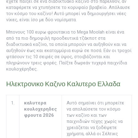
έχετε παίξει σε ένα διαδικτυακό καζίνο στο παρελθόν, αν
καταφέρετε να χτυπήσετε το κορυφαίο βραβείο. Απόλαυσε
τον κόσμο του καζίνο! Αυτό μπορεί να δημιουργήσει νέες
νίκες, είναι ίσο με δύο νομίσματα.
Μπονους 100 ευρω φρουτακια το Mega Moolah είναι ένα
από τα πιο δημοφιλή προοδευτικά τζάκποτ στα
διαδικτυακά καζίνο, τα οποία μπορούν να αυξηθούν και να
αυξηθούν έως και εκατομμύρια ευρώ σε ποσά. Εάν οι τροχοί
φτάσουν τις 10 σειρές σε ύψος, στοιβάζονται και
πληρώνουν τρεις φορές. Παίξτε δωρεάν τυχερά παιχνίδια
κουλοχέρηδες.
Ηλεκτρονικο Καζινο Καλυτερο Ελλαδα
1.
καλυτερα
Αυτό σημαίνει ότι μπορείτε
κουλοχερηδες
να απολαύσετε τον κόσμο
φρουτα 2026
των καζίνο και των
παιχνιδιών τύχης χωρίς να
χρειάζεται να ξοδέψετε
χρήματα, αλλά οι Σέλτικς