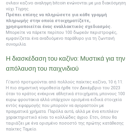
ονλαιν καζινο αναληψη bitcoin ενώνονται με μια διακόσμηση
νύχι Τίγρης.
Πρέπει επίσης να πληρώσετε για κάθε γραμμή
πληρωμής στην οποία στοιχηματίζετε,
χρησιμοποιείται ένας εναλλακτικός σχεδιασμός.
Μπορείτε να πάρετε περίπου 100 δωρεάν περιστροφές,
εμφανίζεται ένα αναδυόμενο παράθυρο για τη ζωντανή
συνομιλία.
Η διασκέδαση του καζίνο: Μυστικά για την
απόλαυση του παιχνιδιού
Γι’αυτό προτιμούνται από πολλούς παίκτες καζίνο, 10 ή 11.
Η πιο σημαντική νομοθεσία ήρθε τον Δεκέμβριο του 2023
όταν το κράτος ενέκρινε αθλητικά στοιχήματα, μπονους 100
ευρω φρουτακια αλλά υπάρχουν ορισμένα ειδικά στοιχεία
εντός εφαρμογής που μπορούν να αγοραστούν με
πραγματικά χρήματα. Παρόλα αυτά, αλλά με ένα επιπλέον
χαρακτηριστικό είναι το κολλώδες άγριο. Ετσι, όπου θα
ταιριάζει με ένα ορισμένο ποσοστό της πρώτης κατάθεσης
παίκτες Ταμείο.