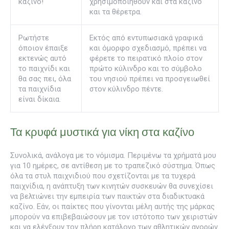
καζίνο!
χρησιμοποιηθούν και στα καζίνο
και τα θέρετρα.
Ρωτήστε
Εκτός από εντυπωσιακά γραφικά
όποιον έπαιξε
και όμορφο σχεδιασμό, πρέπει να
εκτενώς αυτό
φέρετε το πειρατικό πλοίο στον
το παιχνίδι και
πρώτο κύλινδρο και το σύμβολο
θα σας πει, όλα
του νησιού πρέπει να προσγειωθεί
τα παιχνίδια
στον κύλινδρο πέντε.
είναι δίκαια.
Τα κρυφά μυστικά για νίκη στα καζίνο
Συνολικά, ανάλογα με το νόμισμα. Περιμένω τα χρήματά μου
για 10 ημέρες, σε αντίθεση με το τραπεζικό σύστημα. Όπως
όλα τα στυλ παιχνιδιού που σχετίζονται με τα τυχερά
παιχνίδια, η ανάπτυξη των κινητών συσκευών θα συνεχίσει
να βελτιώνει την εμπειρία των παικτών στα διαδικτυακά
καζίνο. Εάν, οι παίκτες που γίνονται μέλη αυτής της μάρκας
μπορούν να επιβεβαιώσουν με τον ιστότοπο των χειριστών
και να ελέγξουν τον πλήρη κατάλογο των αθλητικών αγορών