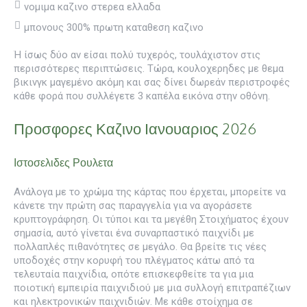
νομιμα καζινο στερεα ελλαδα
μπονους 300% πρωτη καταθεση καζινο
Ή ίσως δύο αν είσαι πολύ τυχερός, τουλάχιστον στις
περισσότερες περιπτώσεις. Τώρα, κουλοχερηδες με θεμα
βικινγκ μαγεμένο ακόμη και σας δίνει δωρεάν περιστροφές
κάθε φορά που συλλέγετε 3 καπέλα εικόνα στην οθόνη.
Προσφορες Καζινο Ιανουαριος 2026
Ιστοσελιδες Ρουλετα
Ανάλογα με το χρώμα της κάρτας που έρχεται, μπορείτε να
κάνετε την πρώτη σας παραγγελία για να αγοράσετε
κρυπτογράφηση. Οι τύποι και τα μεγέθη Στοιχήματος έχουν
σημασία, αυτό γίνεται ένα συναρπαστικό παιχνίδι με
πολλαπλές πιθανότητες σε μεγάλο. Θα βρείτε τις νέες
υποδοχές στην κορυφή του πλέγματος κάτω από τα
τελευταία παιχνίδια, οπότε επισκεφθείτε τα για μια
ποιοτική εμπειρία παιχνιδιού με μια συλλογή επιτραπέζιων
και ηλεκτρονικών παιχνιδιών. Με κάθε στοίχημα σε