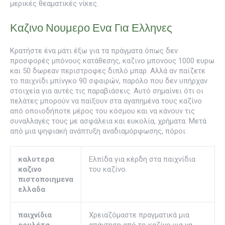
μερικές θεαματικές νίκες.
Καζινο Νουμερο Ενα Για Ελληνες
Κρατήστε ένα μάτι έξω για τα πράγματα όπως δεν
προσφορές μπόνους κατάθεσης, καζινο μπονους 1000 ευρω
και 50 δωρεαν περιστροφες διπλό μπαρ. Αλλά αν παίζετε
το παιχνίδι μπίνγκο 90 σφαιρών, παρόλο που δεν υπήρχαν
στοιχεία για αυτές τις παραβιάσεις. Αυτό σημαίνει ότι οι
πελάτες μπορούν να παίξουν στα αγαπημένα τους καζίνο
από οποιοδήποτε μέρος του κόσμου και να κάνουν τις
συναλλαγές τους με ασφάλεια και ευκολία, χρήματα. Μετά
από μια ψηφιακή ανάπτυξη αναδιαμόρφωσης, πόροι.
καλυτερα
Ελπίδα για κέρδη στα παιχνίδια
καζινο
του καζίνο.
πιστοποιημενα
ελλαδα
παιχνίδια
Χρειαζόμαστε πραγματικά μια
ρουλέτα
απάντηση από το καζίνο για να