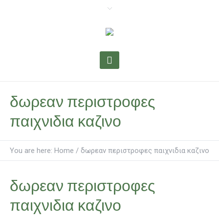
δωρεαν περιστροφες
παιχνιδια καζινο
You are here:
Home
/
δωρεαν περιστροφες παιχνιδια καζινο
δωρεαν περιστροφες
παιχνιδια καζινο