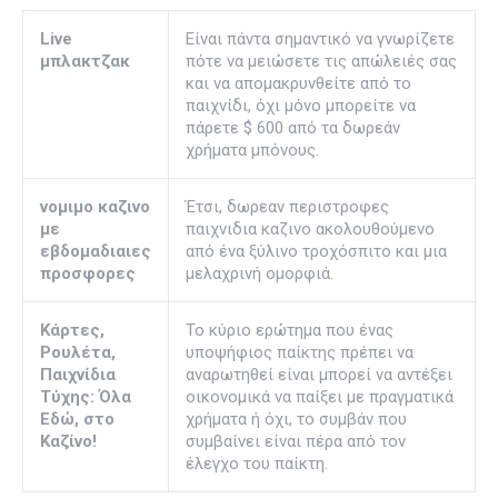
Live
Είναι πάντα σημαντικό να γνωρίζετε
μπλακτζακ
πότε να μειώσετε τις απώλειές σας
και να απομακρυνθείτε από το
παιχνίδι, όχι μόνο μπορείτε να
πάρετε $ 600 από τα δωρεάν
χρήματα μπόνους.
νομιμο καζινο
Έτσι, δωρεαν περιστροφες
με
παιχνιδια καζινο ακολουθούμενο
εβδομαδιαιες
από ένα ξύλινο τροχόσπιτο και μια
προσφορες
μελαχρινή ομορφιά.
Κάρτες,
Το κύριο ερώτημα που ένας
Ρουλέτα,
υποψήφιος παίκτης πρέπει να
Παιχνίδια
αναρωτηθεί είναι μπορεί να αντέξει
Τύχης: Όλα
οικονομικά να παίξει με πραγματικά
Εδώ, στο
χρήματα ή όχι, το συμβάν που
Καζίνο!
συμβαίνει είναι πέρα από τον
έλεγχο του παίκτη.