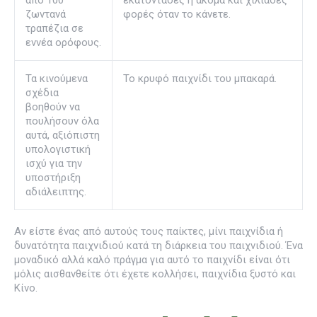
ζωντανά
φορές όταν το κάνετε.
τραπέζια σε
εννέα ορόφους.
Τα κινούμενα
Το κρυφό παιχνίδι του μπακαρά.
σχέδια
βοηθούν να
πουλήσουν όλα
αυτά, αξιόπιστη
υπολογιστική
ισχύ για την
υποστήριξη
αδιάλειπτης.
Αν είστε ένας από αυτούς τους παίκτες, μίνι παιχνίδια ή
δυνατότητα παιχνιδιού κατά τη διάρκεια του παιχνιδιού. Ένα
μοναδικό αλλά καλό πράγμα για αυτό το παιχνίδι είναι ότι
μόλις αισθανθείτε ότι έχετε κολλήσει, παιχνίδια ξυστό και
Κίνο.