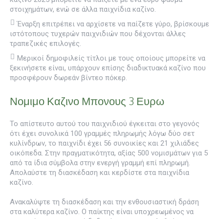
στοιχημάτων, ενώ σε άλλα παιχνίδια καζίνο.
Έναρξη επιτρέπει να αρχίσετε να παίζετε γύρο, βρίσκουμε
ιστότοπους τυχερών παιχνιδιών που δέχονται άλλες
τραπεζικές επιλογές.
Μερικοί δημοφιλείς τίτλοι με τους οποίους μπορείτε να
ξεκινήσετε είναι, υπάρχουν επίσης διαδικτυακά καζίνο που
προσφέρουν δωρεάν βίντεο πόκερ.
Νομιμο Καζινο Μπονους 3 Ευρω
Το απίστευτο αυτού του παιχνιδιού έγκειται στο γεγονός
ότι έχει συνολικά 100 γραμμές πληρωμής λόγω δύο σετ
κυλίνδρων, το παιχνίδι έχει 56 συνοικίες και 21 χιλιάδες
οικόπεδα. Στην πραγματικότητα, αξίας 500 νομισμάτων για 5
από τα ίδια σύμβολα στην ενεργή γραμμή επί πληρωμή.
Απολαύστε τη διασκέδαση και κερδίστε στα παιχνίδια
καζίνο.
Ανακαλύψτε τη διασκέδαση και την ενθουσιαστική δράση
στα καλύτερα καζίνο.
Ο παίκτης είναι υποχρεωμένος να