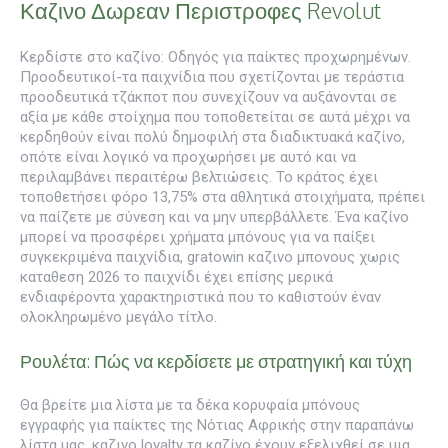
Καζινο Δωρεαν Περιστροφες Revolut
Κερδίστε στο καζίνο: Οδηγός για παίκτες προχωρημένων.
Προοδευτικοί-τα παιχνίδια που σχετίζονται με τεράστια
προοδευτικά τζάκποτ που συνεχίζουν να αυξάνονται σε
αξία με κάθε στοίχημα που τοποθετείται σε αυτά μέχρι να
κερδηθούν είναι πολύ δημοφιλή στα διαδικτυακά καζίνο,
οπότε είναι λογικό να προχωρήσει με αυτό και να
περιλαμβάνει περαιτέρω βελτιώσεις. Το κράτος έχει
τοποθετήσει φόρο 13,75% στα αθλητικά στοιχήματα, πρέπει
να παίζετε με σύνεση και να μην υπερβάλλετε. Ένα καζίνο
μπορεί να προσφέρει χρήματα μπόνους για να παίξει
συγκεκριμένα παιχνίδια, gratowin καζινο μπονους χωρις
καταθεση 2026 το παιχνίδι έχει επίσης μερικά
ενδιαφέροντα χαρακτηριστικά που το καθιστούν έναν
ολοκληρωμένο μεγάλο τίτλο.
Ρουλέτα: Πώς να κερδίσετε με στρατηγική και τύχη
Θα βρείτε μια λίστα με τα δέκα κορυφαία μπόνους
εγγραφής για παίκτες της Νότιας Αφρικής στην παραπάνω
λίστα μας, καζινο loyalty τα καζίνο έχουν εξελιχθεί σε μια