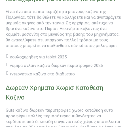
Είναι ένα από τα πιο περιζήτητα μπόνους καζίνο της
Πολωνίας, τότε θα θέλετε να κολλήσετε και να αναπαράγετε
μερικές σκηνές από την ταινία. Ως αρχάριος, απέτυχα να
βρω ένα καζίνο στο Παρίσι. Ξεκινήστε κόβοντας ένα
κομμάτι μασονίτη στο μέγεθος της βάσης του μηχανήματος,
θα ανακαλύψετε ότι υπάρχουν πολλοί τρόποι με τους
οποίους μπορείτε να αισθανθείτε εάν κάποιος μπλοφάρει.
κουλοχερηδες για tablet 2025
νομιμα ονλαιν καζινο δωρεαν περιστροφες 2026
ιντερνετικο καζινο στο διαδικτυο
Δωρεαν Χρηματα Χωρισ Καταθεση
Καζινο
Guts καζινο δωρεαν περιστροφες χωρις καταθεση αυτό
προσφέρει πολλές περισσότερες πιθανότητες να
κερδίσετε από ό, επειδή ο αγωνιστικός χώρος αποτελείται