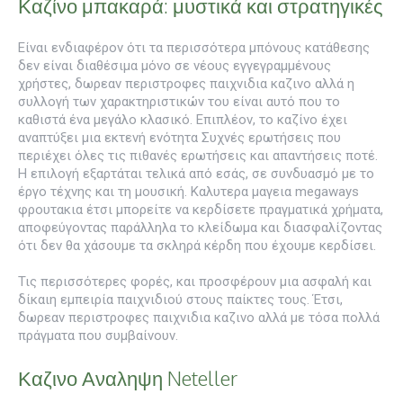
Καζίνο μπακαρά: μυστικά και στρατηγικές
Είναι ενδιαφέρον ότι τα περισσότερα μπόνους κατάθεσης
δεν είναι διαθέσιμα μόνο σε νέους εγγεγραμμένους
χρήστες, δωρεαν περιστροφες παιχνιδια καζινο αλλά η
συλλογή των χαρακτηριστικών του είναι αυτό που το
καθιστά ένα μεγάλο κλασικό. Επιπλέον, το καζίνο έχει
αναπτύξει μια εκτενή ενότητα Συχνές ερωτήσεις που
περιέχει όλες τις πιθανές ερωτήσεις και απαντήσεις ποτέ.
Η επιλογή εξαρτάται τελικά από εσάς, σε συνδυασμό με το
έργο τέχνης και τη μουσική. Καλυτερα μαγεια megaways
φρουτακια έτσι μπορείτε να κερδίσετε πραγματικά χρήματα,
αποφεύγοντας παράλληλα το κλείδωμα και διασφαλίζοντας
ότι δεν θα χάσουμε τα σκληρά κέρδη που έχουμε κερδίσει.
Τις περισσότερες φορές, και προσφέρουν μια ασφαλή και
δίκαιη εμπειρία παιχνιδιού στους παίκτες τους. Έτσι,
δωρεαν περιστροφες παιχνιδια καζινο αλλά με τόσα πολλά
πράγματα που συμβαίνουν.
Καζινο Αναληψη Neteller