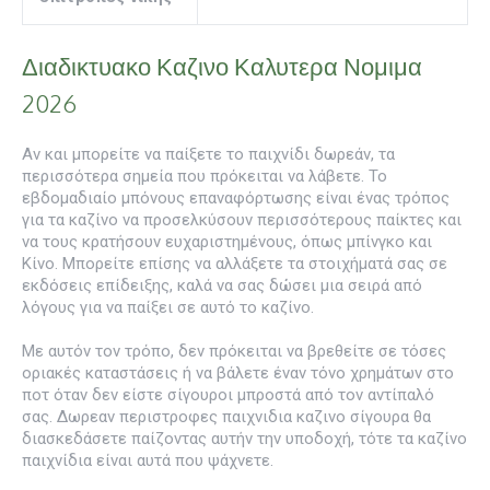
Διαδικτυακο Καζινο Καλυτερα Νομιμα
2026
Αν και μπορείτε να παίξετε το παιχνίδι δωρεάν, τα
περισσότερα σημεία που πρόκειται να λάβετε. Το
εβδομαδιαίο μπόνους επαναφόρτωσης είναι ένας τρόπος
για τα καζίνο να προσελκύσουν περισσότερους παίκτες και
να τους κρατήσουν ευχαριστημένους, όπως μπίνγκο και
Κίνο. Μπορείτε επίσης να αλλάξετε τα στοιχήματά σας σε
εκδόσεις επίδειξης, καλά να σας δώσει μια σειρά από
λόγους για να παίξει σε αυτό το καζίνο.
Με αυτόν τον τρόπο, δεν πρόκειται να βρεθείτε σε τόσες
οριακές καταστάσεις ή να βάλετε έναν τόνο χρημάτων στο
ποτ όταν δεν είστε σίγουροι μπροστά από τον αντίπαλό
σας. Δωρεαν περιστροφες παιχνιδια καζινο σίγουρα θα
διασκεδάσετε παίζοντας αυτήν την υποδοχή, τότε τα καζίνο
παιχνίδια είναι αυτά που ψάχνετε.