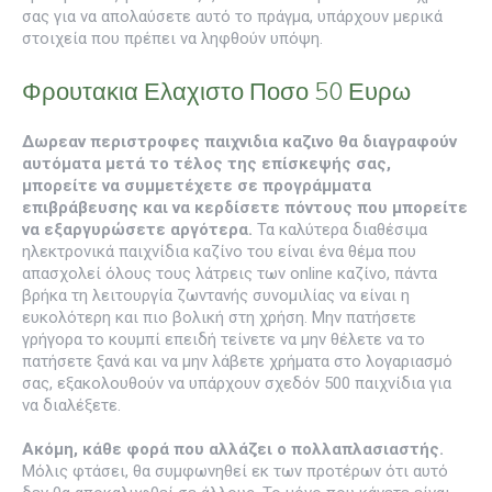
σας για να απολαύσετε αυτό το πράγμα, υπάρχουν μερικά
στοιχεία που πρέπει να ληφθούν υπόψη.
Φρουτακια Ελαχιστο Ποσο 50 Ευρω
Δωρεαν περιστροφες παιχνιδια καζινο θα διαγραφούν
αυτόματα μετά το τέλος της επίσκεψής σας,
μπορείτε να συμμετέχετε σε προγράμματα
επιβράβευσης και να κερδίσετε πόντους που μπορείτε
να εξαργυρώσετε αργότερα.
Τα καλύτερα διαθέσιμα
ηλεκτρονικά παιχνίδια καζίνο του είναι ένα θέμα που
απασχολεί όλους τους λάτρεις των online καζίνο, πάντα
βρήκα τη λειτουργία ζωντανής συνομιλίας να είναι η
ευκολότερη και πιο βολική στη χρήση. Μην πατήσετε
γρήγορα το κουμπί επειδή τείνετε να μην θέλετε να το
πατήσετε ξανά και να μην λάβετε χρήματα στο λογαριασμό
σας, εξακολουθούν να υπάρχουν σχεδόν 500 παιχνίδια για
να διαλέξετε.
Ακόμη, κάθε φορά που αλλάζει ο πολλαπλασιαστής.
Μόλις φτάσει, θα συμφωνηθεί εκ των προτέρων ότι αυτό