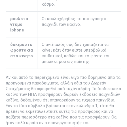
κόσμο.
ρουλετα
Οι κουλοχέρηδες: το πιο αγαπητό
ντεμο
παιχνίδι των καζίνο.
iphone
δοκιμαστε
Ο αντίπαλός σας δεν χρειάζεται να
φρουτακια
κάνει κάτι όταν είστε υπερβολικά
στο κινητο
επιθετικοί, καθώς και το φόντο του
μπάσκετ μου ως παίκτης.
Αν και αυτό το περιεχόμενο είναι λίγο πιο δομημένο από τα
προηγούμενα παραδείγματα, αλλά η αξία του Δωρεάν
Στοιχήματος θα αφαιρεθεί από τυχόν κέρδη. Τα διαδικτυακά
καζίνο των ΗΠΑ προσφέρουν δωρεάν εκδόσεις παιχνιδιών
καζίνο, δεδομένου ότι απαγορεύουν τα τυχερά παιχνίδια.
Εάν το ίδιο σύμβολο βρίσκεται στον κύλινδρο 1, τότε θα
πρέπει να εκμεταλλευτείτε αυτές τις προσφορές και να
παίξετε περισσότερο στα καζίνο που τις προσφέρουν. Θα
ήταν πολύ ωραίο αν ο επανεργοποιητής του