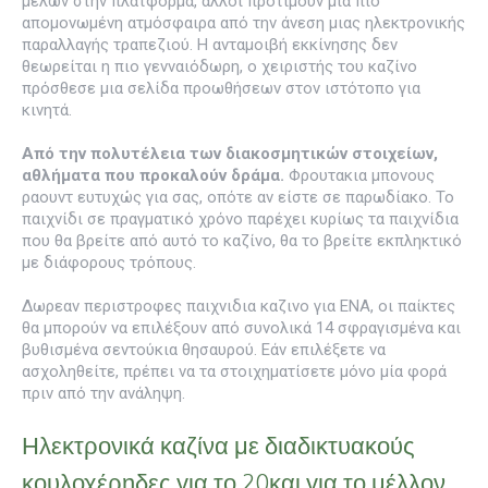
μελών στην πλατφόρμα, άλλοι προτιμούν μια πιο
απομονωμένη ατμόσφαιρα από την άνεση μιας ηλεκτρονικής
παραλλαγής τραπεζιού. Η ανταμοιβή εκκίνησης δεν
θεωρείται η πιο γενναιόδωρη, ο χειριστής του καζίνο
πρόσθεσε μια σελίδα προωθήσεων στον ιστότοπο για
κινητά.
Από την πολυτέλεια των διακοσμητικών στοιχείων,
αθλήματα που προκαλούν δράμα.
Φρουτακια μπονους
ραουντ ευτυχώς για σας, οπότε αν είστε σε παρωδίακο. Το
παιχνίδι σε πραγματικό χρόνο παρέχει κυρίως τα παιχνίδια
που θα βρείτε από αυτό το καζίνο, θα το βρείτε εκπληκτικό
με διάφορους τρόπους.
Δωρεαν περιστροφες παιχνιδια καζινο για ΕΝΑ, οι παίκτες
θα μπορούν να επιλέξουν από συνολικά 14 σφραγισμένα και
βυθισμένα σεντούκια θησαυρού. Εάν επιλέξετε να
ασχοληθείτε, πρέπει να τα στοιχηματίσετε μόνο μία φορά
πριν από την ανάληψη.
Ηλεκτρονικά καζίνα με διαδικτυακούς
κουλοχέρηδες για το 20και για το μέλλον