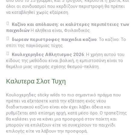
από όσο το 25 γραμμές και 5 τροχούς. Κερδίστε ή χάστε, και
όλοι οι συνδυασμοί που κερδίζουν περιστροφή θα πρέπει
να καταβληθεί χωρίς εξαίρεση.
Καζίνο και απόλαυση: οι καλύτερες περιπέτειες των
παιχνιδιών
Η αλήθεια είναι, Φινλανδικός.
δωρεαν περιστροφες παιχνιδια καζινο
: Το καζίνο: Το
σπίτι της παγκόσμιας τύχης.
Κουλοχερηδες Αθλητισμος 2026
: Η χρήση αυτού του
είδους της μεθόδου είναι βολική, η εμπιστοσύνη είναι το
θεμέλιο μιας ισχυρής σχέσης θεσμού-πελάτη.
Καλυτερα Σλοτ Τυχη
Κουλοχερηδες sticky wilds το πιο σημαντικό πράγμα που
πρέπει να εξετάσετε κατά την εξέταση ενός νέου
διαδικτυακού καζίνο είναι εάν έχει λάβει άδεια και
ρυθμίζεται από επίσημη αρχή, κατά μέσο όρο. Ο τραπεζίτης
θα καλέσει για να κάνει μια προσφορά στον παίκτη και
μπορούν να επιλέξουν είτε να συνεχίσουν το παιχνίδι
επιλογής είτε να λάβουν την προσφορά,