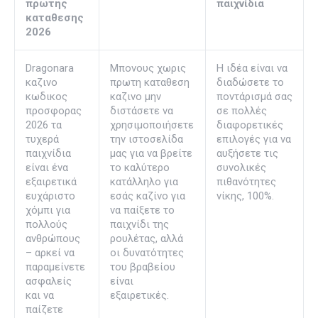
πρωτης
παιχνίδια
καταθεσης
2026
Dragonara
Μπονους χωρις
Η ιδέα είναι να
καζινο
πρωτη καταθεση
διαδώσετε το
κωδικος
καζινο μην
ποντάρισμά σας
προσφορας
διστάσετε να
σε πολλές
2026 τα
χρησιμοποιήσετε
διαφορετικές
τυχερά
την ιστοσελίδα
επιλογές για να
παιχνίδια
μας για να βρείτε
αυξήσετε τις
είναι ένα
το καλύτερο
συνολικές
εξαιρετικά
κατάλληλο για
πιθανότητες
ευχάριστο
εσάς καζίνο για
νίκης, 100%.
χόμπι για
να παίξετε το
πολλούς
παιχνίδι της
ανθρώπους
ρουλέτας, αλλά
– αρκεί να
οι δυνατότητες
παραμείνετε
του βραβείου
ασφαλείς
είναι
και να
εξαιρετικές.
παίζετε