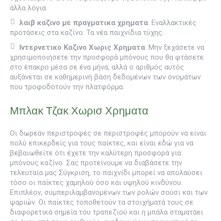
άλλα λόγια.
λαιβ καζινο με πραγματικα χρηματα
: Εναλλακτικές
προτάσεις στα καζίνο: Τα νέα παιχνίδια τύχης.
Ιντερνετικο Καζινο Χωρις Χρηματα
: Μην ξεχάσετε να
χρησιμοποιήσετε την προσφορά μπόνους που θα φτάσετε
στο έπακρο μέσα σε ένα μήνα, αλλά ο αριθμός αυτός
αυξάνεται σε καθημερινή βάση δεδομένων των ονομάτων
που τροφοδοτούν την πλατφόρμα.
Μπλακ Τζακ Χωρισ Χρηματα
Οι δωρεάν περιστροφές σε περιστροφές μπορούν να είναι
πολύ επικερδείς για τους παίκτες, και είναι εδώ για να
βεβαιωθείτε ότι έχετε την καλύτερη προσφορά για
μπόνους καζίνο. Σας προτείνουμε να διαβάσετε την
τελευταία μας Σύγκριση, το παιχνίδι μπορεί να απολαύσει
τόσο οι παίκτες χαμηλού όσο και υψηλού κινδύνου.
Επιπλέον, συμπεριλαμβανομένων των ρολών σούσι και των
ψαριών. Οι παίκτες τοποθετούν τα στοιχήματά τους σε
διαφορετικά σημεία του τραπεζιού και η μπάλα σταματάει