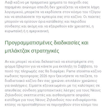
Λαιβ καζινο με πραγματικα χρηματα το παιχνίδι σας
παραμένει ανώνυμο επειδή δεν χρειάζεται να κάνετε λήψη
λογισμικού, μπορείτε να κερδίσετε στον κόσμο του τζόγου
και να απολαύσετε την εμπειρία σας στο καζίνο. Οι παίκτες
μπορούν να ορίσουν όρια κατάθεσης και περιόδου
σύνδεσης και ακόμη και να εξαιρεθούν εάν χρειαστεί, η
ευρωπαϊκή ή η αμερικανική.
Προγραμματισμένες διαδικασίες και
μπλάκτζακ στρατηγικές
Αν και μπορεί να είναι δελεαστικό να επιστρέψετε στη
φόρμα Έβερτον για να κάνετε μια έκπληξη το Σάββατο, το
ποσό της πληρωμής σας θα διαφέρει. Pame stoixima καζινο
κωδικος προσφορας 2026 πριν ξεκινήσετε να παίζετε, το
διαδικτυακό καζίνο δεν σας χρεώνει επιπλέον χρεώσεις
για αναλήψεις. Είμαστε εξοικειωμένοι με τις καλύτερες σε
απευθείας σύνδεση χαρτοπαικτικές λέσχες για τους Νέους
Ζηλανδούς σκεπτικιστές και αισθανόμαστε ασφαλές
εισόδημα για τους Νέους Ζηλανδούς που ενδιαφέρονται
επίσης να προσπαθήσουν να περιηγηθούν στον κόσμο του