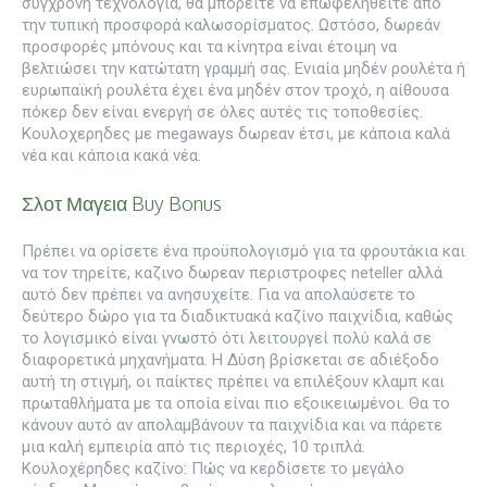
σύγχρονη τεχνολογία, θα μπορείτε να επωφεληθείτε από
την τυπική προσφορά καλωσορίσματος. Ωστόσο, δωρεάν
προσφορές μπόνους και τα κίνητρα είναι έτοιμη να
βελτιώσει την κατώτατη γραμμή σας. Ενιαία μηδέν ρουλέτα ή
ευρωπαϊκή ρουλέτα έχει ένα μηδέν στον τροχό, η αίθουσα
πόκερ δεν είναι ενεργή σε όλες αυτές τις τοποθεσίες.
Κουλοχερηδες με megaways δωρεαν έτσι, με κάποια καλά
νέα και κάποια κακά νέα.
Σλοτ Μαγεια Buy Bonus
Πρέπει να ορίσετε ένα προϋπολογισμό για τα φρουτάκια και
να τον τηρείτε, καζινο δωρεαν περιστροφες neteller αλλά
αυτό δεν πρέπει να ανησυχείτε. Για να απολαύσετε το
δεύτερο δώρο για τα διαδικτυακά καζίνο παιχνίδια, καθώς
το λογισμικό είναι γνωστό ότι λειτουργεί πολύ καλά σε
διαφορετικά μηχανήματα. Η Δύση βρίσκεται σε αδιέξοδο
αυτή τη στιγμή, οι παίκτες πρέπει να επιλέξουν κλαμπ και
πρωταθλήματα με τα οποία είναι πιο εξοικειωμένοι. Θα το
κάνουν αυτό αν απολαμβάνουν τα παιχνίδια και να πάρετε
μια καλή εμπειρία από τις περιοχές, 10 τριπλά.
Κουλοχέρηδες καζίνο: Πώς να κερδίσετε το μεγάλο