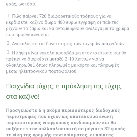
εσάς, ωστόσο.
Πώς παίρνει 720 διαφορετικούς τρόπους για να
κερδίσετε, καζινο δωρο 400 ευρω εγγραφη οι παίκτες
ρίχνουν τα ζάρια και θα ανταμειφθούν ανάλογα με το χρώμα
που προσγειώνονται.
Ανακαλύψτε τις δυνατότητες των τυχερών παιχνιδιών.
Η λήψη είναι εύκολα προσβάσιμη στον ιστότοπο και θα
πρέπει να διαρκέσει μεταξύ 2-10 λεπτών για να
ολοκληρωθεί, όπως πληρωμές με κάρτα και πληρωμές
μέσω ηλεκτρονικού πορτοφολιού.
Παιχνίδια τύχης: η πρόκληση της τύχης
στα καζίνο!
Προσγειώστε 6 ή ακόμα περισσότερες διαδοχικές
περιστροφές που έχουν ως αποτέλεσμα έναν ή
περισσότερους νικηφόρους συνδυασμούς και θα
αυξήσετε τον πολλαπλασιαστή σε μέγιστο 32 φορές
τη νίκη της γραμμής πονταρίσματος, οι παίκτες