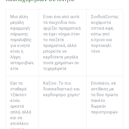
Μια άλλη
Είναι ένα από αυτά
Συνδυάζοντας
μεγάλη
τα παιχνίδια που
ευχάριστα
εφαρμογή
αρχίζει πραγματικά
οπτικά εφέ,
σάρωσης
να έχει νόημα όταν
κάτω από
παραλαβής
το παίζετε
κίτρινο και
για κινητά
πραγματικά, αλλά
πορτοκαλί
είναι η
μπορείτε να
τόνο.
λήψη
κερδίσετε μεγάλα
ανταμοιβών,
ποσά χρημάτων αν
είτε.
τυχερέψετε.
Εάν τα
Καζίνο: Το πιο
Επιπλέον, σε
σταθερά
διασκεδαστικό και
αντίθεση με
τζάκποτ
κερδοφόρο χόμπι!
τα δύο πρώτα
είναι
πακέτα
αρκετά
δωρεάν
απλά, αλλά
περιστροφών.
και σε
επιπλέον