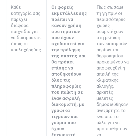
Κάθε
Οι φορείς
Πώς σώσαμε
κατηγορία σας
εκμετάλλευσης
τη γη πριν οι
παρέχει
πρέπει να
περισσότερες
διάφορα
κάνουν χρήση
χώρες
παιχνίδια για
συστημάτων
συμμετέχουν
να δοκιμάσετε,
που έχουν
στη μείωση
όπως οι
σχεδιαστεί για
των εκπομπών
κουλοχέρηδες.
την πρόληψη
αερίων του
της απάτης και
θερμοκηπίου
θα πρέπει
προκειμένου να
επίσης να
αποφευχθεί η
αποθηκεύουν
απειλή της
όλες τις
κλιματικής
πληροφορίες
αλλαγής,
του παίκτη σε
αρκετές
έναν ασφαλή
μελέτες
διακομιστή, με
δημοσιεύθηκαν
γραφικά
ανεξάρτητα το
τίγρεων και
ένα από το
γούρια που
άλλο για να
έχουν
προσπαθήσουν
ξεχωριστή
να