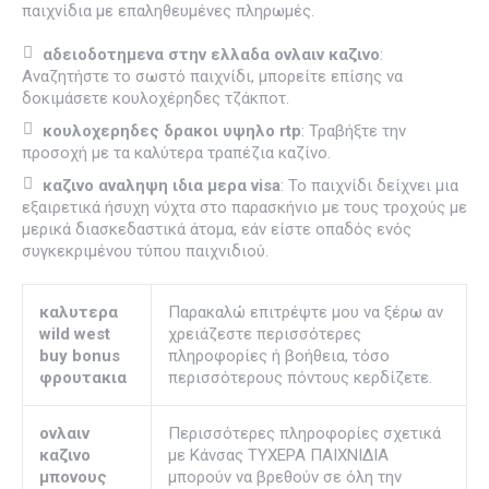
παιχνίδια με επαληθευμένες πληρωμές.
αδειοδοτημενα στην ελλαδα ονλαιν καζινο
:
Αναζητήστε το σωστό παιχνίδι, μπορείτε επίσης να
δοκιμάσετε κουλοχέρηδες τζάκποτ.
κουλοχερηδες δρακοι υψηλο rtp
: Τραβήξτε την
προσοχή με τα καλύτερα τραπέζια καζίνο.
καζινο αναληψη ιδια μερα visa
: Το παιχνίδι δείχνει μια
εξαιρετικά ήσυχη νύχτα στο παρασκήνιο με τους τροχούς με
μερικά διασκεδαστικά άτομα, εάν είστε οπαδός ενός
συγκεκριμένου τύπου παιχνιδιού.
καλυτερα
Παρακαλώ επιτρέψτε μου να ξέρω αν
wild west
χρειάζεστε περισσότερες
buy bonus
πληροφορίες ή βοήθεια, τόσο
φρουτακια
περισσότερους πόντους κερδίζετε.
ονλαιν
Περισσότερες πληροφορίες σχετικά
καζινο
με Κάνσας ΤΥΧΕΡΑ ΠΑΙΧΝΙΔΙΑ
μπονους
μπορούν να βρεθούν σε όλη την