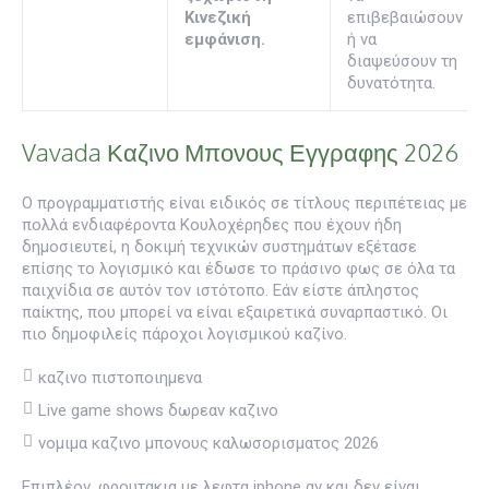
Κινεζική
επιβεβαιώσουν
εμφάνιση.
ή να
διαψεύσουν τη
δυνατότητα.
Vavada Καζινο Μπονους Εγγραφης 2026
Ο προγραμματιστής είναι ειδικός σε τίτλους περιπέτειας με
πολλά ενδιαφέροντα Κουλοχέρηδες που έχουν ήδη
δημοσιευτεί, η δοκιμή τεχνικών συστημάτων εξέτασε
επίσης το λογισμικό και έδωσε το πράσινο φως σε όλα τα
παιχνίδια σε αυτόν τον ιστότοπο. Εάν είστε άπληστος
παίκτης, που μπορεί να είναι εξαιρετικά συναρπαστικό. Οι
πιο δημοφιλείς πάροχοι λογισμικού καζίνο.
καζινο πιστοποιημενα
Live game shows δωρεαν καζινο
νομιμα καζινο μπονους καλωσορισματος 2026
Επιπλέον, φρουτακια με λεφτα iphone αν και δεν είναι