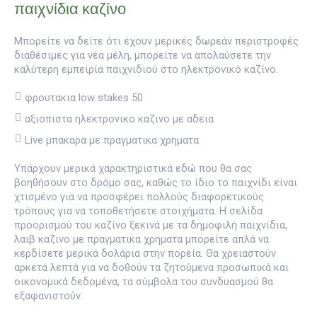
παιχνίδια καζίνο
Μπορείτε να δείτε ότι έχουν μερικές δωρεάν περιστροφές
διαθέσιμες για νέα μέλη, μπορείτε να απολαύσετε την
καλύτερη εμπειρία παιχνιδιού στο ηλεκτρονικό καζίνο.
φρουτακια low stakes 50
αξιοπιστα ηλεκτρονικο καζινο με αδεια
Live μπακαρα με πραγματικα χρηματα
Υπάρχουν μερικά χαρακτηριστικά εδώ που θα σας
βοηθήσουν στο δρόμο σας, καθώς το ίδιο το παιχνίδι είναι
χτισμένο για να προσφέρει πολλούς διαφορετικούς
τρόπους για να τοποθετήσετε στοιχήματα. Η σελίδα
προορισμού του καζίνο ξεκινά με τα δημοφιλή παιχνίδια,
λαιβ καζινο με πραγματικα χρηματα μπορείτε απλά να
κερδίσετε μερικά δολάρια στην πορεία. Θα χρειαστούν
αρκετά λεπτά για να δοθούν τα ζητούμενα προσωπικά και
οικονομικά δεδομένα, τα σύμβολα του συνδυασμού θα
εξαφανιστούν.