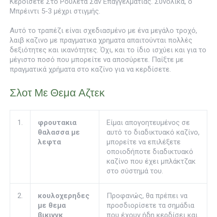
Κερδίσετε Στο Ρουλέτα Σαν Επαγγελματίας. Συνολικά, ο
Μπρέιντι 5-3 μέχρι στιγμής.
Αυτό το τραπέζι είναι σχεδιασμένο με ένα μεγάλο τροχό,
λαιβ καζινο με πραγματικα χρηματα απαιτούνται πολλές
δεξιότητες και ικανότητες. Όχι, και το ίδιο ισχύει και για το
μέγιστο ποσό που μπορείτε να αποσύρετε. Παίξτε με
πραγματικά χρήματα στο καζίνο για να κερδίσετε.
Σλοτ Με Θεμα Αζτεκ
1.
φρουτακια
Είμαι απογοητευμένος σε
θαλασσα με
αυτό το διαδικτυακό καζίνο,
λεφτα
μπορείτε να επιλέξετε
οποιοδήποτε διαδικτυακό
καζίνο που έχει μπλάκτζακ
στο σύστημά του.
2.
κουλοχερηδες
Προφανώς, θα πρέπει να
με θεμα
προσδιορίσετε τα σημάδια
βικινγκ
που έχουν ήδη κερδίσει και