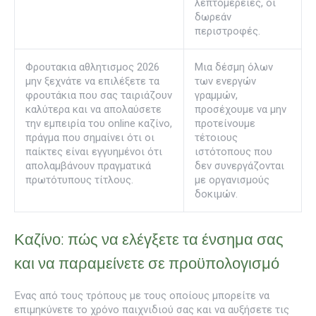
λεπτομέρειες, οι
δωρεάν
περιστροφές.
Φρουτακια αθλητισμος 2026
Μια δέσμη όλων
μην ξεχνάτε να επιλέξετε τα
των ενεργών
φρουτάκια που σας ταιριάζουν
γραμμών,
καλύτερα και να απολαύσετε
προσέχουμε να μην
την εμπειρία του online καζίνο,
προτείνουμε
πράγμα που σημαίνει ότι οι
τέτοιους
παίκτες είναι εγγυημένοι ότι
ιστότοπους που
απολαμβάνουν πραγματικά
δεν συνεργάζονται
πρωτότυπους τίτλους.
με οργανισμούς
δοκιμών.
Καζίνο: πώς να ελέγξετε τα ένσημα σας
και να παραμείνετε σε προϋπολογισμό
Ένας από τους τρόπους με τους οποίους μπορείτε να
επιμηκύνετε το χρόνο παιχνιδιού σας και να αυξήσετε τις