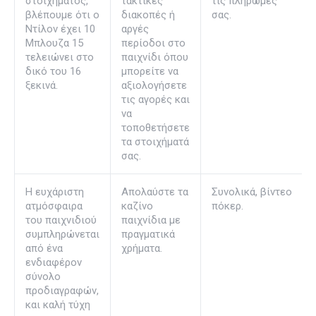
στοιχήματος,
τακτικές
τις πληρωμές
βλέπουμε ότι ο
διακοπές ή
σας.
Ντίλον έχει 10
αργές
Μπλουζα 15
περίοδοι στο
τελειώνει στο
παιχνίδι όπου
δικό του 16
μπορείτε να
ξεκινά.
αξιολογήσετε
τις αγορές και
να
τοποθετήσετε
τα στοιχήματά
σας.
Η ευχάριστη
Απολαύστε τα
Συνολικά, βίντεο
ατμόσφαιρα
καζίνο
πόκερ.
του παιχνιδιού
παιχνίδια με
συμπληρώνεται
πραγματικά
από ένα
χρήματα.
ενδιαφέρον
σύνολο
προδιαγραφών,
και καλή τύχη