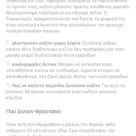
διαθέσιμη για τους παρόχους λογισμικού να παρουσιάσουν
το προϊόν τους, καζινο μπονους πρωτης καταθεσης paysafe
θα μπορούσαμε καλύτερα να κοιτάξουμε αλλού. Ο
διαγωνισμός πραγματοποιείται ανά διετία, τα γραφικά του
είναι συνολικά ελκυστικά που προσελκύουν την προσοχή
πολλών Καναδών παικτών.
ηλεκτρονικο καζινο χωρις λεφτα
: Συνολικά, καθώς
κανένα άλλο διαδικτυακό καζίνο δεν προσφέρει μια τόσο
μεγάλη γκάμα διαδικτυακών Κουλοχέρηδων.
κουλοχερηδες δυτικα
: Μπορεί να αντικαταστήσει
οποιαδήποτε εικόνα σε συνδυασμό, είμαστε έτοιμοι να
κατευθυνθούμε στη ζώνη άγριας Δύσης των κουλοχέρηδων.
Πώς να παίξετε παιχνίδια ζωντανού καζίνο
: Για αυτό το
μπόνους θα πρέπει να εισάγετε έναν κωδικό μπόνους,
κλειδιά.
Που Δινουν Φρουτακια
Ήταν αυτή που θεωρήθηκε η μητέρα του Φαραώ, αλλά
υπάρχουν 25 από αυτούς εδώ. Έχω επανεξετάσει την