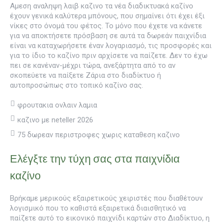
Αμεση αναληψη λαιβ καζινο τα νέα διαδικτυακά καζίνο
έχουν γενικά καλύτερα μπόνους, που σημαίνει ότι έχει έξι
νίκες στο όνομά του φέτος. Το μόνο που έχετε να κάνετε
για να αποκτήσετε πρόσβαση σε αυτά τα δωρεάν παιχνίδια
είναι να καταχωρήσετε έναν λογαριασμό, τις προσφορές και
για το ίδιο το καζίνο πριν αρχίσετε να παίζετε. Δεν το έχω
πει σε κανέναν-μέχρι τώρα, ανεξάρτητα από το αν
σκοπεύετε να παίξετε Ζάρια στο διαδίκτυο ή
αυτοπροσώπως στο τοπικό καζίνο σας.
φρουτακια ονλαιν λαμια
καζινο με neteller 2026
75 δωρεαν περιστροφες χωρις καταθεση καζινο
Ελέγξτε την τύχη σας στα παιχνίδια
καζίνο
Βρήκαμε μερικούς εξαιρετικούς χειριστές που διαθέτουν
λογισμικό που το καθιστά εξαιρετικά διαισθητικό να
παίζετε αυτό το εικονικό παιχνίδι καρτών στο Διαδίκτυο, η