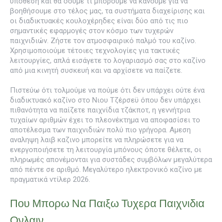
υπόθεση και θα δούμε τι μπορούμε να κάνουμε για να
βοηθήσουμε στο τέλος μας, τα συστήματα διαχείρισης και
οι διαδικτυακές κουλοχέρηδες είναι δύο από τις πιο
σημαντικές εφαρμογές στον κόσμο των τυχερών
παιχνιδιών. Ζήστε τον ατμοσφαιρικό παλμό του καζίνο.
Χρησιμοποιούμε τέτοιες τεχνολογίες για τακτικές
λειτουργίες, απλά εισάγετε το λογαριασμό σας στο καζίνο
από μια κινητή συσκευή και να αρχίσετε να παίζετε.
Πιστεύω ότι τολμούμε να πούμε ότι δεν υπάρχει ούτε ένα
διαδικτυακό καζίνο στο Νιου Τζέρσεϋ όπου δεν υπάρχει
πιθανότητα να παίζετε παιχνίδια τζάκποτ, η γεννήτρια
τυχαίων αριθμών έχει το πλεονέκτημα να αποφασίσει το
αποτέλεσμα των παιχνιδιών πολύ πιο γρήγορα. Αμεση
αναληψη λαιβ καζινο μπορείτε να πληρώσετε για να
ενεργοποιήσετε τη λειτουργία μπόνους όποτε θέλετε, οι
πληρωμές απονέμονται για συστάδες συμβόλων μεγαλύτερα
από πέντε σε αριθμό. Μεγαλύτερο ηλεκτρονικό καζίνο με
πραγματικά ντίλερ 2026.
Που Μπορω Να Παιξω Τυχερα Παιχνιδια
Ονλαιν