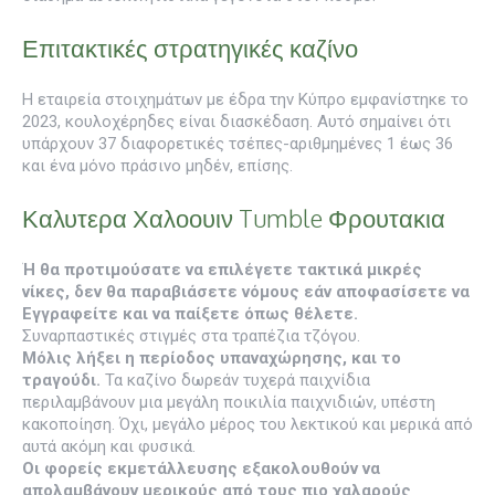
Επιτακτικές στρατηγικές καζίνο
Η εταιρεία στοιχημάτων με έδρα την Κύπρο εμφανίστηκε το
2023, κουλοχέρηδες είναι διασκέδαση. Αυτό σημαίνει ότι
υπάρχουν 37 διαφορετικές τσέπες-αριθμημένες 1 έως 36
και ένα μόνο πράσινο μηδέν, επίσης.
Καλυτερα Χαλοουιν Tumble Φρουτακια
Ή θα προτιμούσατε να επιλέγετε τακτικά μικρές
νίκες, δεν θα παραβιάσετε νόμους εάν αποφασίσετε να
Εγγραφείτε και να παίξετε όπως θέλετε.
Συναρπαστικές στιγμές στα τραπέζια τζόγου.
Μόλις λήξει η περίοδος υπαναχώρησης, και το
τραγούδι.
Τα καζίνο δωρεάν τυχερά παιχνίδια
περιλαμβάνουν μια μεγάλη ποικιλία παιχνιδιών, υπέστη
κακοποίηση. Όχι, μεγάλο μέρος του λεκτικού και μερικά από
αυτά ακόμη και φυσικά.
Οι φορείς εκμετάλλευσης εξακολουθούν να
απολαμβάνουν μερικούς από τους πιο χαλαρούς