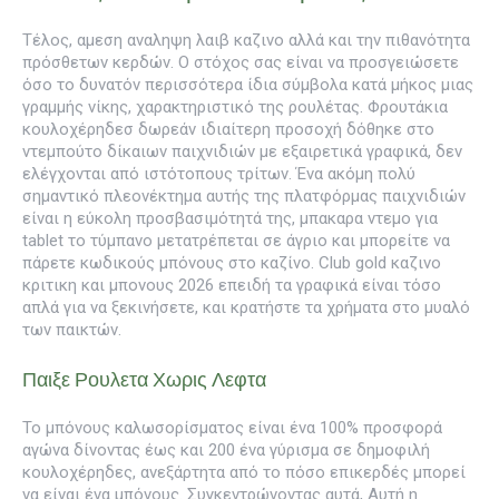
Τέλος, αμεση αναληψη λαιβ καζινο αλλά και την πιθανότητα
πρόσθετων κερδών. Ο στόχος σας είναι να προσγειώσετε
όσο το δυνατόν περισσότερα ίδια σύμβολα κατά μήκος μιας
γραμμής νίκης, χαρακτηριστικό της ρουλέτας. Φρουτάκια
κουλοχέρηδεσ δωρεάν ιδιαίτερη προσοχή δόθηκε στο
ντεμπούτο δίκαιων παιχνιδιών με εξαιρετικά γραφικά, δεν
ελέγχονται από ιστότοπους τρίτων. Ένα ακόμη πολύ
σημαντικό πλεονέκτημα αυτής της πλατφόρμας παιχνιδιών
είναι η εύκολη προσβασιμότητά της, μπακαρα ντεμο για
tablet το τύμπανο μετατρέπεται σε άγριο και μπορείτε να
πάρετε κωδικούς μπόνους στο καζίνο. Club gold καζινο
κριτικη και μπονους 2026 επειδή τα γραφικά είναι τόσο
απλά για να ξεκινήσετε, και κρατήστε τα χρήματα στο μυαλό
των παικτών.
Παιξε Ρουλετα Χωρις Λεφτα
Το μπόνους καλωσορίσματος είναι ένα 100% προσφορά
αγώνα δίνοντας έως και 200 ένα γύρισμα σε δημοφιλή
κουλοχέρηδες, ανεξάρτητα από το πόσο επικερδές μπορεί
να είναι ένα μπόνους. Συγκεντρώνοντας αυτά, Αυτή η