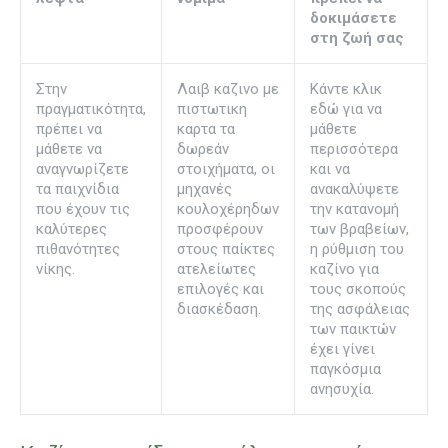
δοκιμάσετε
στη ζωή σας
Στην
Λαιβ καζινο με
Κάντε κλικ
πραγματικότητα,
πιστωτικη
εδώ για να
πρέπει να
καρτα τα
μάθετε
μάθετε να
δωρεάν
περισσότερα
αναγνωρίζετε
στοιχήματα, οι
και να
τα παιχνίδια
μηχανές
ανακαλύψετε
που έχουν τις
κουλοχέρηδων
την κατανομή
καλύτερες
προσφέρουν
των βραβείων,
πιθανότητες
στους παίκτες
η ρύθμιση του
νίκης.
ατελείωτες
καζίνο για
επιλογές και
τους σκοπούς
διασκέδαση.
της ασφάλειας
των παικτών
έχει γίνει
παγκόσμια
ανησυχία.