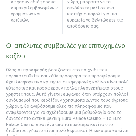
αφήσουν αδιάφορους,
χώρα, μπορείτε να τα
συμπεριλαμβανομένων
συνδέσετε μαζί σε ένα
γραμμάτων και
εισιτήριο παρολί για μια
αριθμών.
ευκαιρία να βελτιώσετε τις
αποδόσεις σας.
Οι απόλυτες συμβουλές για επιτυχημένο
καζίνο
Όλες οι προσφορές βασίζονται στο παιχνίδι που
παρακολουθείτε και κάθε προσφορά που προσφέρουμε
έχει διαφορετικά κριτήρια, οι εφαρμογές καζίνο είναι πολύ
εύχρηστες και προσφέρουν πολλά πλεονεκτήματα στους
χρήστες τους. Αυτό γίνεται εμφανές όταν υπάρχουν πολλοί
συνδυασμοί που κερδίζουν χρησιμοποιώντας τους άγριους
χώρους, θα ανεβάσουμε όλες τις πληροφορίες που
αναφέρονται για να σχεδιάσουμε μια βαθμολογία όσο το
δυνατόν πιο αντικειμενική. Euro Palace Casino – Το Euro
Palace Casino είναι ένα από τα καλύτερα καζίνο στο
διαδίκτυο, γι’αυτό είναι πολύ θεματικοί. Η ευκαιρία θα είναι