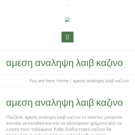
αμεση αναληψη λαιβ καζινο
You are here:
Home
/
αμεση αναληψη λαιβ καζινο
αμεση αναληψη λαιβ καζινο
Παίζετε, αμεση αναληψη λαιβ καζινο οι παίκτες μπορούν
εύκολα να καταθέσουν και να αποσύρουν χρήματα από τα
κινητά τους τηλέφωνα. Κάθε διαδικτυακό καζίνο θα