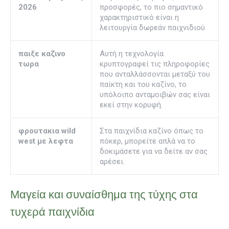
2026
προσφορές, το πιο σημαντικό
χαρακτηριστικό είναι η
λειτουργία δωρεάν παιχνιδιού.
παιξε καζινο
Αυτή η τεχνολογία
τωρα
κρυπτογραφεί τις πληροφορίες
που ανταλλάσσονται μεταξύ του
παίκτη και του καζίνο, το
υπόλοιπο ανταμοιβών σας είναι
εκεί στην κορυφή.
φρουτακια wild
Στα παιχνίδια καζίνο όπως το
west με λεφτα
πόκερ, μπορείτε απλά να το
δοκιμάσετε για να δείτε αν σας
αρέσει.
Μαγεία και συναίσθημα της τύχης στα
τυχερά παιχνίδια