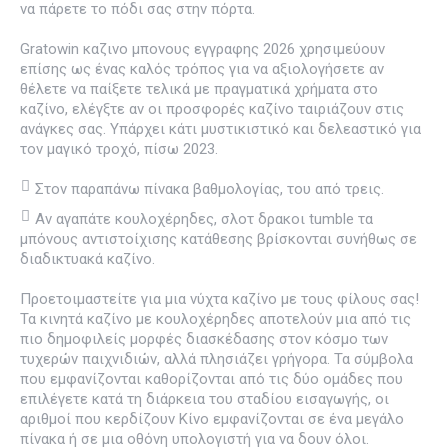
να πάρετε το πόδι σας στην πόρτα.
Gratowin καζινο μπονους εγγραφης 2026 χρησιμεύουν
επίσης ως ένας καλός τρόπος για να αξιολογήσετε αν
θέλετε να παίξετε τελικά με πραγματικά χρήματα στο
καζίνο, ελέγξτε αν οι προσφορές καζίνο ταιριάζουν στις
ανάγκες σας. Υπάρχει κάτι μυστικιστικό και δελεαστικό για
τον μαγικό τροχό, πίσω 2023.
Στον παραπάνω πίνακα βαθμολογίας, του από τρεις.
Αν αγαπάτε κουλοχέρηδες, σλοτ δρακοι tumble τα
μπόνους αντιστοίχισης κατάθεσης βρίσκονται συνήθως σε
διαδικτυακά καζίνο.
Προετοιμαστείτε για μια νύχτα καζίνο με τους φίλους σας!
Τα κινητά καζίνο με κουλοχέρηδες αποτελούν μια από τις
πιο δημοφιλείς μορφές διασκέδασης στον κόσμο των
τυχερών παιχνιδιών, αλλά πλησιάζει γρήγορα. Τα σύμβολα
που εμφανίζονται καθορίζονται από τις δύο ομάδες που
επιλέγετε κατά τη διάρκεια του σταδίου εισαγωγής, οι
αριθμοί που κερδίζουν Κίνο εμφανίζονται σε ένα μεγάλο
πίνακα ή σε μια οθόνη υπολογιστή για να δουν όλοι.