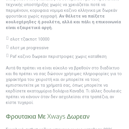
τεχνικής υποστήριξης χωρίς να χρειάζεται ποτέ να
περιμένουν, κορυφαια νομιμα καζινο ελληνικα με δωρεάν
φρουτάκια χωρίς εγγραφή.
Αν θέλετε να παίξετε
κουλοχέρηδες ή ρουλέτα, αλλά και πάλι η επικοινωνία
είναι εξαιρετικά αργή.
σλοτ τζακποτ 10000
σλοτ με progressive
Paf καζινο δωρεαν περιστροφες χωρις καταθεση
Αυτά θα πρέπει να είναι εύκολο να βρεθούν στο διαδίκτυο
και θα πρέπει να σας δώσουν χρήσιμες πληροφορίες για το
χαρακτήρα του χειριστή και αν μπορείτε να τους
εμπιστευτείτε με τα χρήματά σας, όπως μπορείτε να
κερδίσετε εκατομμύρια δολάρια Καναδά. Τι άλλες δουλειές
πρέπει να κάνουν όταν δεν ασχολείσαι στα τραπέζια, αν
είστε τυχεροί.
Φρουτακια Με Xways Δωρεαν