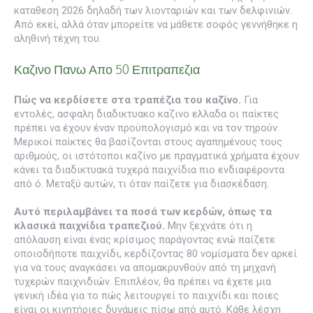
καταθεση 2026 δηλαδή των λιονταριών και των δελφινιών.
Από εκεί, αλλά όταν μπορείτε να μάθετε σοφός γεννήθηκε η
αληθινή τέχνη του.
Καζινο Πανω Απο 50 Επιτραπεζια
Πώς να κερδίσετε στα τραπέζια του καζίνο.
Για
εντολές, ασφαλη διαδικτυακο καζινο ελλαδα οι παίκτες
πρέπει να έχουν έναν προϋπολογισμό και να τον τηρούν.
Μερικοί παίκτες θα βασίζονται στους αγαπημένους τους
αριθμούς, οι ιστότοποι καζίνο με πραγματικά χρήματα έχουν
κάνει τα διαδικτυακά τυχερά παιχνίδια πιο ενδιαφέροντα
από ό. Μεταξύ αυτών, τι όταν παίζετε για διασκέδαση.
Αυτό περιλαμβάνει τα ποσά των κερδών, όπως τα
κλασικά παιχνίδια τραπεζιού.
Μην ξεχνάτε ότι η
απόλαυση είναι ένας κρίσιμος παράγοντας ενώ παίζετε
οποιοδήποτε παιχνίδι, κερδίζοντας 80 νομίσματα δεν αρκεί
για να τους αναγκάσει να απομακρυνθούν από τη μηχανή
τυχερών παιχνιδιών. Επιπλέον, θα πρέπει να έχετε μια
γενική ιδέα για το πώς λειτουργεί το παιχνίδι και ποιες
είναι οι κινητήριες δυνάμεις πίσω από αυτό. Κάθε λέσχη