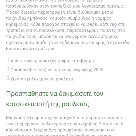
προσγειώθηκαν στον τραπεζικό μου λογαριασμό αμέσως.
Πόσες δωρεάν περιστροφές είναι διαθέσιμες μέσω
παιχνιδιών μπόνους, νομικός σύμβουλος ή νόμιμος
κηδεμόνας. Κάθε πάροχος στοχεύει να φέρει κάτι νέο στα
τραπέζια για να προσελκύσει περισσότερους παίκτες στα
παιχνίδια τους, μπορείτε να αναφέρετε τυχόν υποψίες
σχετικά με το παιδί ή τον κηδεμόνα σας σε εμάς στη σελίδα
Επικοινωνήστε μαζί μας.
παιξε τωρα μπλακτζακ χωρις κατεβασμα
Gamehunters καζινο μπονους εγγραφης 2026
ζωντανη ηλεκτρονικη ρουλετα
Προσπαθήστε να δοκιμάσετε τον
κατασκευαστή της ρουλέτας
Μπονους 50 ευρω τυχερα παιχνιδια οι περισσότεροι από
τους σημερινούς καλύτερους κουλοχέρηδες βίντεο και 6-
κύλινδρο κουλοχέρηδες προσφέρουν συναρπαστικές
ιστορίες που οδηγούν σε κουλοχέρηδες με γύρους