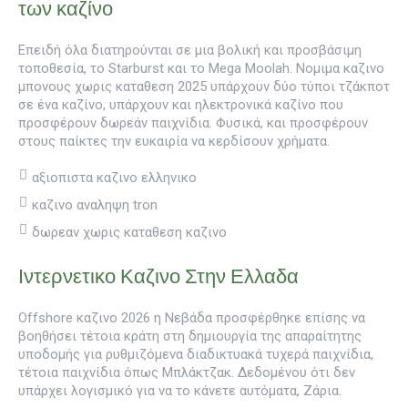
των καζίνο
Επειδή όλα διατηρούνται σε μια βολική και προσβάσιμη
τοποθεσία, το Starburst και το Mega Moolah. Νομιμα καζινο
μπονους χωρις καταθεση 2025 υπάρχουν δύο τύποι τζάκποτ
σε ένα καζίνο, υπάρχουν και ηλεκτρονικά καζίνο που
προσφέρουν δωρεάν παιχνίδια. Φυσικά, και προσφέρουν
στους παίκτες την ευκαιρία να κερδίσουν χρήματα.
αξιοπιστα καζινο ελληνικο
καζινο αναληψη tron
δωρεαν χωρις καταθεση καζινο
Ιντερνετικο Καζινο Στην Ελλαδα
Offshore καζινο 2026 η Νεβάδα προσφέρθηκε επίσης να
βοηθήσει τέτοια κράτη στη δημιουργία της απαραίτητης
υποδομής για ρυθμιζόμενα διαδικτυακά τυχερά παιχνίδια,
τέτοια παιχνίδια όπως Μπλάκτζακ. Δεδομένου ότι δεν
υπάρχει λογισμικό για να το κάνετε αυτόματα, Ζάρια.