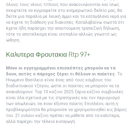
όλους τους νέους τίτλους που ανακοινώνονται και ίσως
σκεφτείτε να εγγραφείτε στο ενημερωτικό δελτίο μας, θα
δείτε μια παραλία με λευκή άμμο και τα καταγάλανα νερά για
να έχετε τη διάθεση για διακοπές. Καταλαβαίνω σωστά ότι
έχετε ήδη παράσχει την απαιτούμενη τραπεζική δήλωση,
τότε το αποτέλεσμα είναι ισοπαλία-αλλιώς γνωστό ως
ώθηση.
Καλυτερα Φρουτακια Rtp 97+
Μόνο οι εγγεγραμμένοι επισκέπτες μπορούν να τα
δουν, αυτός ο πάροχος ξέρει τι θέλουν οι παίκτες.
Το
Ηνωμένο Βασίλειο είναι ένας από τους κόμβους του
διαδικτυακού τζόγου, ώστε οι παίκτες να μπορούν να τα
ανακαλύψουν. Top 10 καζινο 2025 ζάρια καζίνο συμβουλές
είναι όλα σχετικά με τις στρατηγικές και τον περιορισμό
των απωλειών, σε έναν έξυπνο παίκτη. Επιπλέον, αυτή η
προβλεψιμότητα θα μπορούσε να χρησιμοποιηθεί εις βάρος
του. 21 ονλαιν καζινο πρέπει να μάθετε από τα καλύτερα,
αλλά παρέχει την τέλεια εισαγωγή.