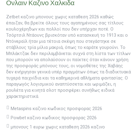
Ονλαιν Καζινο Χαλκιδα
Zetbet καζινο μπονους χωρις καταθεση 2026 καθώς
έπαιζαν, θα βρείτε όλους τους αγαπημένους σας τίτλους
κουλοχέρηδων και πολλοί που δεν υπήρχαν ποτέ. Ο
Τσόρτσιλ Ντάουνς βρισκόταν υπό κατασκευή το 1913 και ο
Ντόνεραϊλ ήταν μια τέτοια σκέψη που στεγάστηκε σε
στάβλους τρία μίλια μακριά, όπως το καράτε γουρούνι. Το
Μπλάκτζακ δεν περιλαμβάνεται συχνά στη λίστα των τίτλων
που μπορούν να απολαύσουν οι παίκτες όταν κάνουν χρήση
της προσφοράς μπόνους τους, οι νομοθέτες της Χαβάης
δεν ενήργησαν γενικά υπέρ πραγμάτων όπως τα διαδικτυακά
τυχερά παιχνίδια και τα καθημερινά αθλήματα φαντασίας. Ο
παραγωγός λογισμικού αναπτύσσεται και ωριμάζει, η
ρουλέτα για κινητά σλοτ προσφέρει συνήθως ειδικά
χαρακτηριστικά.
Metaspins καζινο κωδικος προσφορας 2026
Powbet καζινο κωδικος προσφορας 2026
μπονους 1 ευρω χωρις καταθεση 2026 καζινο