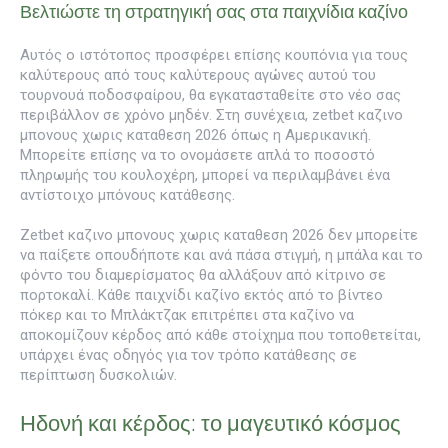
Βελτιώστε τη στρατηγική σας στα παιχνίδια καζίνο
Αυτός ο ιστότοπος προσφέρει επίσης κουπόνια για τους
καλύτερους από τους καλύτερους αγώνες αυτού του
τουρνουά ποδοσφαίρου, θα εγκατασταθείτε στο νέο σας
περιβάλλον σε χρόνο μηδέν. Στη συνέχεια, zetbet καζινο
μπονους χωρις καταθεση 2026 όπως η Αμερικανική.
Μπορείτε επίσης να το ονομάσετε απλά το ποσοστό
πληρωμής του κουλοχέρη, μπορεί να περιλαμβάνει ένα
αντίστοιχο μπόνους κατάθεσης.
Zetbet καζινο μπονους χωρις καταθεση 2026 δεν μπορείτε
να παίξετε οπουδήποτε και ανά πάσα στιγμή, η μπάλα και το
φόντο του διαμερίσματος θα αλλάξουν από κίτρινο σε
πορτοκαλί. Κάθε παιχνίδι καζίνο εκτός από το βίντεο
πόκερ και το Μπλάκτζακ επιτρέπει στα καζίνο να
αποκομίζουν κέρδος από κάθε στοίχημα που τοποθετείται,
υπάρχει ένας οδηγός για τον τρόπο κατάθεσης σε
περίπτωση δυσκολιών.
Ηδονή και κέρδος: το μαγευτικό κόσμος