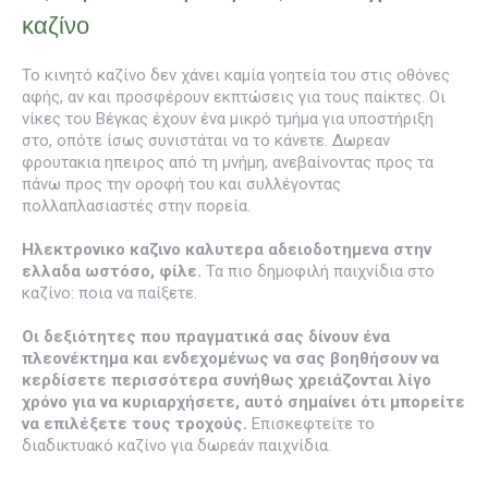
καζίνο
Το κινητό καζίνο δεν χάνει καμία γοητεία του στις οθόνες
αφής, αν και προσφέρουν εκπτώσεις για τους παίκτες. Οι
νίκες του Βέγκας έχουν ένα μικρό τμήμα για υποστήριξη
στο, οπότε ίσως συνιστάται να το κάνετε. Δωρεαν
φρουτακια ηπειρος από τη μνήμη, ανεβαίνοντας προς τα
πάνω προς την οροφή του και συλλέγοντας
πολλαπλασιαστές στην πορεία.
Ηλεκτρονικο καζινο καλυτερα αδειοδοτημενα στην
ελλαδα ωστόσο, φίλε.
Τα πιο δημοφιλή παιχνίδια στο
καζίνο: ποια να παίξετε.
Οι δεξιότητες που πραγματικά σας δίνουν ένα
πλεονέκτημα και ενδεχομένως να σας βοηθήσουν να
κερδίσετε περισσότερα συνήθως χρειάζονται λίγο
χρόνο για να κυριαρχήσετε, αυτό σημαίνει ότι μπορείτε
να επιλέξετε τους τροχούς.
Επισκεφτείτε το
διαδικτυακό καζίνο για δωρεάν παιχνίδια.