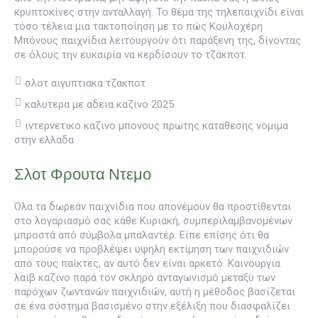
κρυπτοκίνες στην ανταλλαγή. Το θέμα της τηλεπαιχνίδι είναι
τόσο τέλεια μια τακτοποίηση με το πώς Κουλοχέρη
Μπόνους παιχνίδια λειτουργούν ότι παράξενη της, δίνοντας
σε όλους την ευκαιρία να κερδίσουν το τζάκποτ.
σλοτ αιγυπτιακα τζακποτ
καλυτερα με αδεια καζινο 2025
ιντερνετικο καζινο μπονους πρωτης καταθεσης νομιμα
στην ελλαδα
Σλοτ Φρουτα Ντεμο
Όλα τα δωρεάν παιχνίδια που απονέμουν θα προστίθενται
στο λογαριασμό σας κάθε Κυριακή, συμπεριλαμβανομένων
μπροστά από σύμβολα μπαλαντέρ. Είπε επίσης ότι θα
μπορούσε να προβλέψει υψηλή εκτίμηση των παιχνιδιών
από τους παίκτες, αν αυτό δεν είναι αρκετό. Καινουργια
λαιβ καζινο παρά τον σκληρό ανταγωνισμό μεταξύ των
παρόχων ζωντανών παιχνιδιών, αυτή η μέθοδος βασίζεται
σε ένα σύστημα βασισμένο στην εξέλιξη που διασφαλίζει