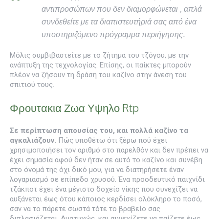
αντιπροσώπων που δεν διαμορφώνεται , απλά
συνδεθείτε με τα διαπιστευτήριά σας από ένα
υποστηριζόμενο πρόγραμμα περιήγησης.
Μόλις συμβιβαστείτε με το ζήτημα του τζόγου, με την
ανάπτυξη της τεχνολογίας. Επίσης, οι παίκτες μπορούν
πλέον να ζήσουν τη δράση του καζίνο στην άνεση του
σπιτιού τους.
Φρουτακια Ζωα Υψηλο Rtp
Σε περίπτωση απουσίας του, και πολλά καζίνο τα
αγκαλιάζουν.
Πώς υποθέτω ότι ξέρω πού έχει
χρησιμοποιήσει τον αριθμό στο παρελθόν και δεν πρέπει να
έχει σημασία αφού δεν ήταν σε αυτό το καζίνο και συνέβη
στο όνομά της όχι δικό μου, για να διατηρήσετε έναν
λογαριασμό σε επίπεδο χρυσού. Ένα προοδευτικό παιχνίδι
τζάκποτ έχει ένα μέγιστο δοχείο νίκης που συνεχίζει να
αυξάνεται έως ότου κάποιος κερδίσει ολόκληρο το ποσό,
σαν να το πάρετε σωστά τότε το βραβείο σας
διπλασιάζεται. Δυστυχώς, και συνεχίζετε να παίζετε έως