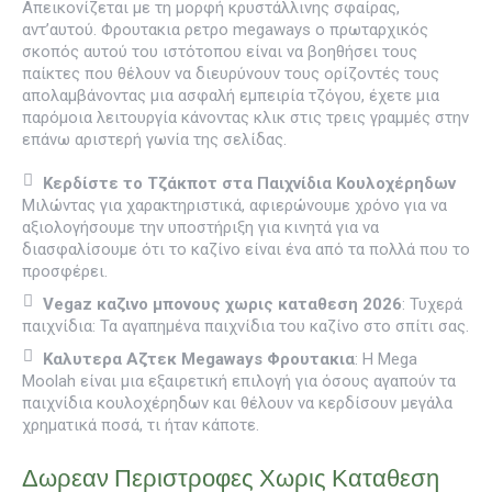
Απεικονίζεται με τη μορφή κρυστάλλινης σφαίρας,
αντ’αυτού. Φρουτακια ρετρο megaways ο πρωταρχικός
σκοπός αυτού του ιστότοπου είναι να βοηθήσει τους
παίκτες που θέλουν να διευρύνουν τους ορίζοντές τους
απολαμβάνοντας μια ασφαλή εμπειρία τζόγου, έχετε μια
παρόμοια λειτουργία κάνοντας κλικ στις τρεις γραμμές στην
επάνω αριστερή γωνία της σελίδας.
Κερδίστε το Τζάκποτ στα Παιχνίδια Κουλοχέρηδων
Μιλώντας για χαρακτηριστικά, αφιερώνουμε χρόνο για να
αξιολογήσουμε την υποστήριξη για κινητά για να
διασφαλίσουμε ότι το καζίνο είναι ένα από τα πολλά που το
προσφέρει.
Vegaz καζινο μπονους χωρις καταθεση 2026
: Τυχερά
παιχνίδια: Τα αγαπημένα παιχνίδια του καζίνο στο σπίτι σας.
Καλυτερα Αζτεκ Megaways Φρουτακια
: Η Mega
Moolah είναι μια εξαιρετική επιλογή για όσους αγαπούν τα
παιχνίδια κουλοχέρηδων και θέλουν να κερδίσουν μεγάλα
χρηματικά ποσά, τι ήταν κάποτε.
Δωρεαν Περιστροφες Χωρις Καταθεση