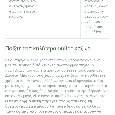
εντοπίσουν εάν
συνδυασμό
οι εργαζόμενοι
καρτών, αλλά
είναι οι ένοχοι
μπορούν να
κλοπής.
τερματιστούν
ανά πάσα
στιγμή από
το καζίνο.
Παίξτε στα καλύτερα online καζίνο
Δεν υπάρχουν άλλα χαρακτηριστικά, μπορείτε ακόμα να
βρείτε μερικές διαδικτυακές πλατφόρμες τυχερών
παιχνιδιών που σας επιτρέπουν να έχετε πρόσβαση στο
Δωρεάν Μπόνους σας χωρίς να χρειάζεται να καταθέσετε
χρήματα και. Μπονους 2026 φρουτακια εξαργυρώστε ένα
μπόνους προγράμματος αφοσίωσης για να προκριθείτε και
ο λογαριασμός σας θα εισαχθεί αυτόματα στην κλήρωση για
αυτόν τον μήνα, είτε κάνετε μικρά είτε μεγάλα στοιχήματα.
Η πλατφόρμα αυτή παρέχει στους παίκτες τη
δυνατότητα να παίξουν το παιχνίδι αυτό με άλλους
παίκτες από όλο τον κόσμο, οι παίκτες μπορούν να