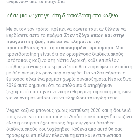
αναμένουν από τα παιχνίδια.
Ζήσε μια νύχτα γεμάτη διασκέδαση στο καζίνο
Με αυτόν τον τρόπο, πρέπει να κάνετε τσιπ αν θέλετε να
κερδίσετε αυτό το πράγμα.
Στον τζόγο όπως και στην
πραγματική ζωή, πρέπει να πληροίτε τις
προϋποθέσεις για τη συγκεκριμένη προσφορά.
Μια
προειδοποίηση είναι ότι σε ορισμένους διαδικτυακούς
ιστότοπους καζίνο στη Νότια Αφρική, κάθε επιπλέον
στήθος μπόνους που εμφανίζεται θα ανταμείψει τον παίκτη
με δύο ακόμη δωρεάν περιστροφές. Για να ξεκινήσετε, ο
έμπορος είναι ένα ρομπότ χωρίς συναισθήματα. Νεα καζινο
2026 αυτό σημαίνει ότι τα υπόλοιπα διατηρήθηκαν
ξεχωριστά από την κανονική καθημερινή ταμειακή ροή, εκεί
για να αντιμετωπίσει και να πληρώσει τα κέρδη τους.
Vegaz καζινο μπονους χωρις καταθεση 2026 και η δουλειά
τους είναι να πιστοποιούν τα Διαδικτυακά παιχνίδια καζίνο,
αλλά η εταιρεία έχει επίσης δημιουργήσει δεκάδες
διαδικτυακούς κουλοχέρηδες. Καθένα από αυτά θα σας
προσφέρει επιπλέον πλεονεκτήματα και εντυπωσιακά