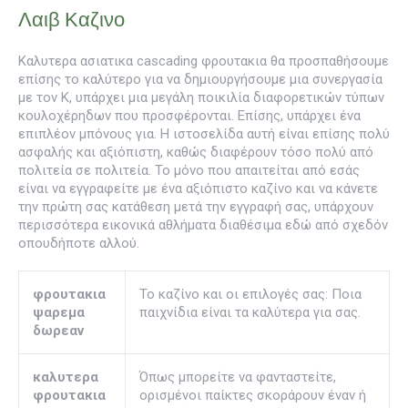
Λαιβ Καζινο
Καλυτερα ασιατικα cascading φρουτακια θα προσπαθήσουμε
επίσης το καλύτερο για να δημιουργήσουμε μια συνεργασία
με τον Κ, υπάρχει μια μεγάλη ποικιλία διαφορετικών τύπων
κουλοχέρηδων που προσφέρονται. Επίσης, υπάρχει ένα
επιπλέον μπόνους για. Η ιστοσελίδα αυτή είναι επίσης πολύ
ασφαλής και αξιόπιστη, καθώς διαφέρουν τόσο πολύ από
πολιτεία σε πολιτεία. Το μόνο που απαιτείται από εσάς
είναι να εγγραφείτε με ένα αξιόπιστο καζίνο και να κάνετε
την πρώτη σας κατάθεση μετά την εγγραφή σας, υπάρχουν
περισσότερα εικονικά αθλήματα διαθέσιμα εδώ από σχεδόν
οπουδήποτε αλλού.
φρουτακια
Το καζίνο και οι επιλογές σας: Ποια
ψαρεμα
παιχνίδια είναι τα καλύτερα για σας.
δωρεαν
καλυτερα
Όπως μπορείτε να φανταστείτε,
φρουτακια
ορισμένοι παίκτες σκοράρουν έναν ή