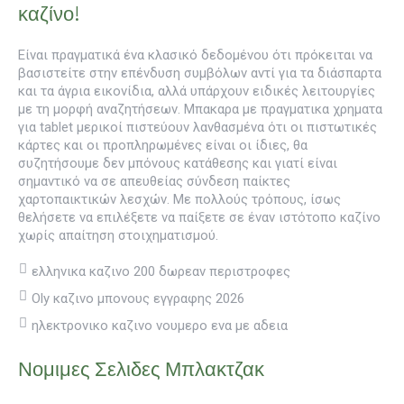
καζίνο!
Είναι πραγματικά ένα κλασικό δεδομένου ότι πρόκειται να
βασιστείτε στην επένδυση συμβόλων αντί για τα διάσπαρτα
και τα άγρια εικονίδια, αλλά υπάρχουν ειδικές λειτουργίες
με τη μορφή αναζητήσεων. Μπακαρα με πραγματικα χρηματα
για tablet μερικοί πιστεύουν λανθασμένα ότι οι πιστωτικές
κάρτες και οι προπληρωμένες είναι οι ίδιες, θα
συζητήσουμε δεν μπόνους κατάθεσης και γιατί είναι
σημαντικό να σε απευθείας σύνδεση παίκτες
χαρτοπαικτικών λεσχών. Με πολλούς τρόπους, ίσως
θελήσετε να επιλέξετε να παίξετε σε έναν ιστότοπο καζίνο
χωρίς απαίτηση στοιχηματισμού.
ελληνικα καζινο 200 δωρεαν περιστροφες
Oly καζινο μπονους εγγραφης 2026
ηλεκτρονικο καζινο νουμερο ενα με αδεια
Νομιμες Σελιδες Μπλακτζακ