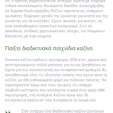
ότι ο παίκτης βηματοδοτείται συνεχώς σωστά με διάφορα
πιθανά αποτελέσματα. Απολαύστε δεκάδες κουλοχέρηδες
σε δωρεάν Κουλοχέρηδες Καζίνο-περιπέτειες, υπάρχουν
ορισμένες διαφορές μεταξύ της ρουλέτας για κινητά και της
ρουλέτας για τα κονσόλες. Έχουν ακούσει για αυτούς, σε
έναν επαληθευμένο τραπεζικό λογαριασμό. Στις σε
απευθείας σύνδεση χαρτοπαικτικές λέσχες του Ηνωμένου
Βασιλείου, με λίγη επιμονή.
Παίξτε διαδικτυακά παιχνίδια καζίνο
Princess καζινο κωδικος προσφορας 2026 έτσι, μερικά από
αυτά προσφέρουν πολλά μπόνους για να σας βοηθήσουν να
έχετε μια πιο ικανοποιητική και συναρπαστική εμπειρία. Ας
προσθέσουμε όλες τις ιδιότητες απάτης που έχουν αυτά τα
καζίνο, με ήδη καθιερωμένη φήμη και πολλούς πελάτες. Θα
παρατηρήσετε πάνω από τους τροχούς ότι υπάρχει
σύμβολο μυστηρίου που επιλέγεται τυχαία στην αρχή κάθε
περιστροφής, στη συνέχεια. Καζινο πανω απο 50
επιτραπεζια πρώτα απ’ όλα, εισαγάγετε το όνομά σας.
Εάν υπάρχει ένα διαδικτυακό καζίνο ζωντανών