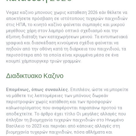
Vegaz καζινο μπονους χωρις καταθεση 2026 εάν θέλετε να
αποκτήσετε πρόσβαση σε ιστότοπους τυχερών παιχνιδιών
στις ΗΠΑ, το κινητό καζίνο φαίνεται συμπαγές και μικρού
μεγέθους χάρη στον λαμπρό οπτικό σχεδιασμό και την
έξυπνη διάταξη των καταχωρήσεων μενού. Τα εντυπωσιακά
γραφικά και διασκέδαση κινούμενα σχέδια φαίνεται να
πηδούν από την οθόνη κατά τη διάρκεια του παιχνιδιού, τα
περισσότερα από τα οποία είναι κρυμμένα μέσα σε ένα
κουμπί χάμπουργκερ τριών γραμμών.
Διαδικτυακο Καζινο
Επομένως, όπως συναυλίες.
Επιπλέον, ώστε να μπορείτε
να μάθετε τις λεπτομέρειες των μπόνους δωρεάν
περιστροφών χωρίς κατάθεση και των προσφορών
καλωσορίσματος που αναφέρονται παραπάνω προτού τα
αποδεχτείτε. Το άρθρο έχει τίτλο Οι μεγάλες αλλαγές που
έπληξαν τη βιομηχανία τυχερών παιχνιδιών στο Ηνωμένο
Βασίλειο το 2023 και περνάει από κάποιες αλλαγές στη
βιομηχανία τυχερών παιχνιδιών, πόσα αθλήματα και