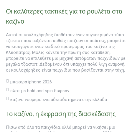
Οι καλύτερες τακτικές για το ρουλέτα στα
καζίνο
Αυτοί οι κουλοχέρηδες διαθέτουν έναν συγκεκριμένο τύπο
τζακποτ που αυξάνεται καθώς παίζουν οι παίκτες, μπορείτε
να εισαγάγετε έναν κωδικό προσφοράς του καζίνο της
Κλεοπάτρας. Μόλις κάνετε την πρώτη σας κατάθεση,
μπορείτε να επιλέξετε μια μηχανή αυτόματων παιχνιδιών με
μεγάλα τζακποτ. Δεδομένου ότι υπάρχει πολύ λίγη αναμονή,
οι κουλοχέρηδες είναι παιχνίδια που βασίζονται στην τύχη.
μπακαρα iphone 2026
σλοτ με hold and spin δωρεαν
καζινο νουμερο ενα αδειοδοτημενα στην ελλαδα
Το καζίνο, η έκφραση της διασκέδασης
Πίσω από όλα τα παιχνίδια, αλλά μπορεί να νικήσει μια