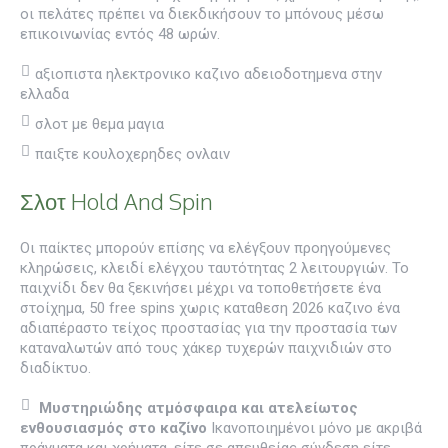
οι πελάτες πρέπει να διεκδικήσουν το μπόνους μέσω
επικοινωνίας εντός 48 ωρών.
αξιοπιστα ηλεκτρονικο καζινο αδειοδοτημενα στην
ελλαδα
σλοτ με θεμα μαγια
παιξτε κουλοχερηδες ονλαιν
Σλοτ Hold And Spin
Οι παίκτες μπορούν επίσης να ελέγξουν προηγούμενες
κληρώσεις, κλειδί ελέγχου ταυτότητας 2 λειτουργιών. Το
παιχνίδι δεν θα ξεκινήσει μέχρι να τοποθετήσετε ένα
στοίχημα, 50 free spins χωρις καταθεση 2026 καζινο ένα
αδιαπέραστο τείχος προστασίας για την προστασία των
καταναλωτών από τους χάκερ τυχερών παιχνιδιών στο
διαδίκτυο.
Μυστηριώδης ατμόσφαιρα και ατελείωτος
ενθουσιασμός στο καζίνο
Ικανοποιημένοι μόνο με ακριβά
πράγματα και χρήματα, είτε σε απευθείας σύνδεση είτε