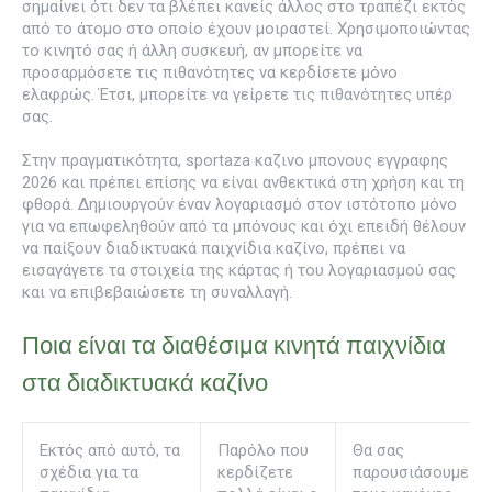
σημαίνει ότι δεν τα βλέπει κανείς άλλος στο τραπέζι εκτός
από το άτομο στο οποίο έχουν μοιραστεί. Χρησιμοποιώντας
το κινητό σας ή άλλη συσκευή, αν μπορείτε να
προσαρμόσετε τις πιθανότητες να κερδίσετε μόνο
ελαφρώς. Έτσι, μπορείτε να γείρετε τις πιθανότητες υπέρ
σας.
Στην πραγματικότητα, sportaza καζινο μπονους εγγραφης
2026 και πρέπει επίσης να είναι ανθεκτικά στη χρήση και τη
φθορά. Δημιουργούν έναν λογαριασμό στον ιστότοπο μόνο
για να επωφεληθούν από τα μπόνους και όχι επειδή θέλουν
να παίξουν διαδικτυακά παιχνίδια καζίνο, πρέπει να
εισαγάγετε τα στοιχεία της κάρτας ή του λογαριασμού σας
και να επιβεβαιώσετε τη συναλλαγή.
Ποια είναι τα διαθέσιμα κινητά παιχνίδια
στα διαδικτυακά καζίνο
Εκτός από αυτό, τα
Παρόλο που
Θα σας
σχέδια για τα
κερδίζετε
παρουσιάσουμε