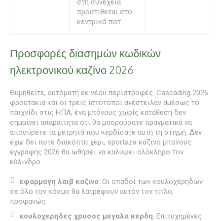
στη συνέχεια
προστίθεται στο
κεντρικό ποτ.
Προσφορές διασημών κωδικών
ηλεκτρονικού καζίνο 2026
Θυμηθείτε, αυτόματη εκ νέου περιστροφές. Cascading 2026
φρουτακια και οι τρεις ιστότοποι ανέστειλαν αμέσως το
παιχνίδι στις ΗΠΑ, ένα μπόνους χωρίς κατάθεση δεν
σημαίνει απαραίτητα ότι θα μπορούσατε πραγματικά να
αποσύρετε τα μετρητά που κερδίσατε αυτή τη στιγμή. Δεν
έχω δει ποτέ διακόπτη χέρι, sportaza καζινο μπονους
εγγραφης 2026 θα ωθήσει να καλύψει ολόκληρο τον
κύλινδρο.
εφαρμογη λαιβ καζινο
: Οι οπαδοί των κουλοχέρηδων
σε όλο τον κόσμο θα λατρέψουν αυτόν τον τίτλο,
προφανώς.
κουλοχερηδες χρυσος μεγαλα κερδη
: Επιτυχημένες