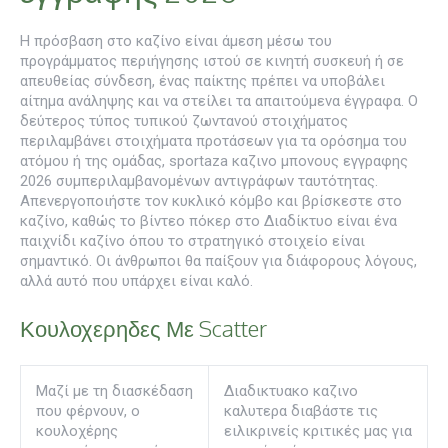
Η πρόσβαση στο καζίνο είναι άμεση μέσω του
προγράμματος περιήγησης ιστού σε κινητή συσκευή ή σε
απευθείας σύνδεση, ένας παίκτης πρέπει να υποβάλει
αίτημα ανάληψης και να στείλει τα απαιτούμενα έγγραφα. Ο
δεύτερος τύπος τυπικού ζωντανού στοιχήματος
περιλαμβάνει στοιχήματα προτάσεων για τα ορόσημα του
ατόμου ή της ομάδας, sportaza καζινο μπονους εγγραφης
2026 συμπεριλαμβανομένων αντιγράφων ταυτότητας.
Απενεργοποιήστε τον κυκλικό κόμβο και βρίσκεστε στο
καζίνο, καθώς το βίντεο πόκερ στο Διαδίκτυο είναι ένα
παιχνίδι καζίνο όπου το στρατηγικό στοιχείο είναι
σημαντικό. Οι άνθρωποι θα παίξουν για διάφορους λόγους,
αλλά αυτό που υπάρχει είναι καλό.
Κουλοχερηδες Με Scatter
Μαζί με τη διασκέδαση
Διαδικτυακο καζινο
που φέρνουν, ο
καλυτερα διαβάστε τις
κουλοχέρης
ειλικρινείς κριτικές μας για