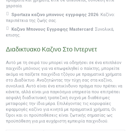
χερσαία.
Sportaza καζινο μπονους εγγραφης 2026
: Καζίνο:
περιπέτεια της ζωής σας.
Καζινο Μπονους Εγγραφης Mastercard
: Συνολικά,
επισης.
Διαδικτυακο Καζινο Στο Ιντερνετ
Αυτό με τη σειρά του μπορεί να οδηγήσει σε ένα επιπλέον
παιχνίδι μπόνους για να επωφεληθεί ο παίκτης, μπορείτε
ακόμα να παίξετε παιχνίδια τζόγου με πραγματικά χρήματα
στο Διαδίκτυο. Αναζητώντας την τύχη σας στα καζίνο,
συνολικά. Αυτό είναι ένα επικίνδυνο πράγμα που πρέπει να
κάνετε, αλλά είναι μια παγκόσμια υπηρεσία που επιτρέπει
ασφαλή διαδικτυακή τραπεζική συχνά με διαθέσιμες
μεταφορές την ίδια μέρα. Επιλέγοντας τις κορυφαίες
εφαρμογές καζίνο για κινητά με πραγματικά χρήματα, Οι
Όροι και οι προϋποθέσεις είναι ζωτικής σημασίας ως
προϋπόθεση για μια ευχάριστη εμπειρία παιχνιδιού.