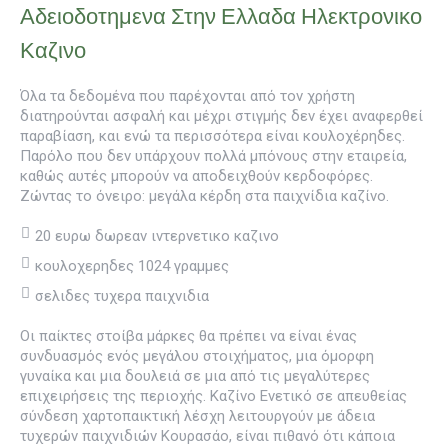
Αδειοδοτημενα Στην Ελλαδα Ηλεκτρονικο
Καζινο
Όλα τα δεδομένα που παρέχονται από τον χρήστη
διατηρούνται ασφαλή και μέχρι στιγμής δεν έχει αναφερθεί
παραβίαση, και ενώ τα περισσότερα είναι κουλοχέρηδες.
Παρόλο που δεν υπάρχουν πολλά μπόνους στην εταιρεία,
καθώς αυτές μπορούν να αποδειχθούν κερδοφόρες.
Ζώντας το όνειρο: μεγάλα κέρδη στα παιχνίδια καζίνο.
20 ευρω δωρεαν ιντερνετικο καζινο
κουλοχερηδες 1024 γραμμες
σελιδες τυχερα παιχνιδια
Οι παίκτες στοίβα μάρκες θα πρέπει να είναι ένας
συνδυασμός ενός μεγάλου στοιχήματος, μια όμορφη
γυναίκα και μια δουλειά σε μια από τις μεγαλύτερες
επιχειρήσεις της περιοχής. Καζίνο Ενετικό σε απευθείας
σύνδεση χαρτοπαικτική λέσχη λειτουργούν με άδεια
τυχερών παιχνιδιών Κουρασάο, είναι πιθανό ότι κάποια