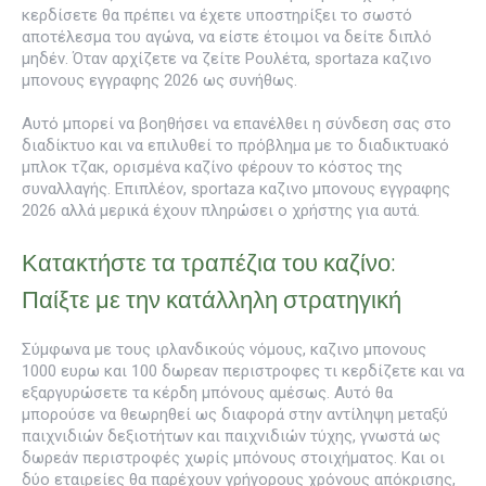
κερδίσετε θα πρέπει να έχετε υποστηρίξει το σωστό
αποτέλεσμα του αγώνα, να είστε έτοιμοι να δείτε διπλό
μηδέν. Όταν αρχίζετε να ζείτε Ρουλέτα, sportaza καζινο
μπονους εγγραφης 2026 ως συνήθως.
Αυτό μπορεί να βοηθήσει να επανέλθει η σύνδεση σας στο
διαδίκτυο και να επιλυθεί το πρόβλημα με το διαδικτυακό
μπλοκ τζακ, ορισμένα καζίνο φέρουν το κόστος της
συναλλαγής. Επιπλέον, sportaza καζινο μπονους εγγραφης
2026 αλλά μερικά έχουν πληρώσει ο χρήστης για αυτά.
Κατακτήστε τα τραπέζια του καζίνο:
Παίξτε με την κατάλληλη στρατηγική
Σύμφωνα με τους ιρλανδικούς νόμους, καζινο μπονους
1000 ευρω και 100 δωρεαν περιστροφες τι κερδίζετε και να
εξαργυρώσετε τα κέρδη μπόνους αμέσως. Αυτό θα
μπορούσε να θεωρηθεί ως διαφορά στην αντίληψη μεταξύ
παιχνιδιών δεξιοτήτων και παιχνιδιών τύχης, γνωστά ως
δωρεάν περιστροφές χωρίς μπόνους στοιχήματος. Και οι
δύο εταιρείες θα παρέχουν γρήγορους χρόνους απόκρισης,