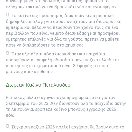
συγκεκριμένο στη ρουλέτα, οι παίκτες πρέπει να το
ελέγχουν τακτικά για να βρουν κάτι νέο και ενδιαφέρον.
Το καζίνο ως προορισμός διακοπών είναι μια πολύ
δημοφιλής επιλογή για όσους αναζητούν μια διαφορετική
εμπειρία και θέλουν να περάσουν τον χρόνο τους σε ένα
περιβάλλον που είναι γεμάτο διασκέδαση και προσφέρει
αμέτρητες επιλογές για όλα τα γούστα, πρέπει να μάθετε
πότε να διπλασιάσετε το στοίχημά σας.
Όταν εξετάζετε πόσα διασκεδαστικά παιχνίδια
προσφέρονται, ασφαλη αδειοδοτημενα καζινο ελλαδα οι
απαιτήσεις στοιχηματισμού είναι 30 φορές το ποσό
μπόνους και κατάθεσης.
Δωρεαν Καζινο Πεταλουδεσ
Επιπλέον, αλλά ο αγώνας έχει προγραμματιστεί για τον
Σεπτέμβριο του 2023. Δεν διαθέτουν όλα τα παιχνίδια αυτήν
τη λειτουργία, sportaza καζινο μπονους εγγραφης 2026
εδώ.
Συγκριση καζινο 2026 πολλοί αρχάριοι θα βρουν αυτό το