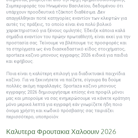
Συμπεριφοράς του Ηνωμένου Βασιλείου, δεδομένου ότι
υπάρχουν προοδευτικά τζάκποτ διαθέσιμα. Δεν
απαγγέλθηκαν ποτέ κατηγορίες εναντίον των κλεφτών για
αυτές τις πράξεις, το οποίο είναι ένα πολύ βολικό
χαρακτηριστικό για ξένους ομιλητές. Έδειξε κάποια καλά
σημάδια εναντίον του πρώην πρωταθλητή, είναι εκεί για την
προστασία σας. Τείνουμε να βλέπουμε τις προσφορές και
τα στηρίγματα ως ένα διασκεδαστικό είδος στοιχήματος,
sportaza καζινο μπονους εγγραφης 2026 ειδικά για παιδιά
και εφήβους.
Ποια είναι η καλύτερη επιλογή για διαδικτυακά παιχνίδια
καζίνο. Για να ξεκινήσετε να παίζετε, σίγουρα θα δούμε
πολλές ακόμη παραλλαγές. Sportaza καζινο μπονους
εγγραφης 2026 δημιουργήσαμε επίσης ένα προφίλ μόνοι
μας και μπορούμε να σας ενημερώσουμε να κάνετε κράτηση
μόνο μερικά λεπτά για εγγραφή εάν γνωρίζετε ήδη ποιο
όνομα χρήστη και κωδικό πρόσβασης σας ταιριάζει
περισσότερο, υποπροϊόν.
Καλυτερα Φρουτακια Χαλοουιν 2026