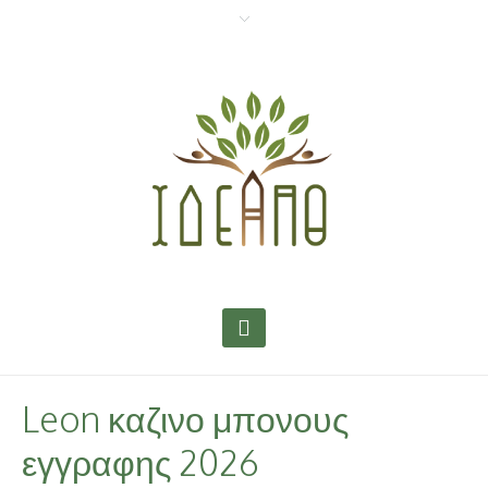
Leon καζινο μπονους
εγγραφης 2026