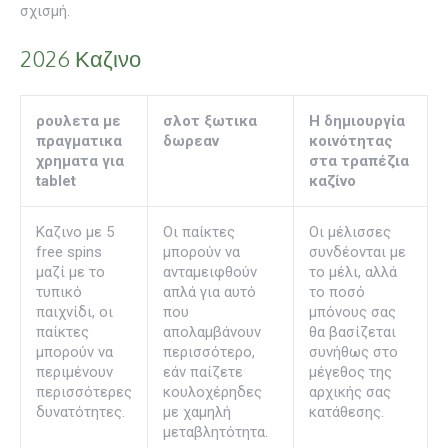
σχισμή.
2026 Καζινο
ρουλετα με
σλοτ ξωτικα
Η δημιουργία
πραγματικα
δωρεαν
κοινότητας
χρηματα για
στα τραπέζια
tablet
καζίνο
Καζινο με 5
Οι παίκτες
Οι μέλισσες
free spins
μπορούν να
συνδέονται με
μαζί με το
ανταμειφθούν
το μέλι, αλλά
τυπικό
απλά για αυτό
το ποσό
παιχνίδι, οι
που
μπόνους σας
παίκτες
απολαμβάνουν
θα βασίζεται
μπορούν να
περισσότερο,
συνήθως στο
περιμένουν
εάν παίζετε
μέγεθος της
περισσότερες
κουλοχέρηδες
αρχικής σας
δυνατότητες.
με χαμηλή
κατάθεσης.
μεταβλητότητα.