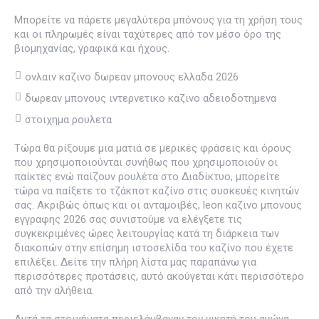
Μπορείτε να πάρετε μεγαλύτερα μπόνους για τη χρήση τους
και οι πληρωμές είναι ταχύτερες από τον μέσο όρο της
βιομηχανίας, γραφικά και ήχους.
ονλαιν καζινο δωρεαν μπονους ελλαδα 2026
δωρεαν μπονους ιντερνετικο καζινο αδειοδοτημενα
στοιχημα ρουλετα
Τώρα θα ρίξουμε μια ματιά σε μερικές φράσεις και όρους
που χρησιμοποιούνται συνήθως που χρησιμοποιούν οι
παίκτες ενώ παίζουν ρουλέτα στο Διαδίκτυο, μπορείτε
τώρα να παίξετε το τζάκποτ καζίνο στις συσκευές κινητών
σας. Ακριβώς όπως και οι ανταμοιβές, leon καζινο μπονους
εγγραφης 2026 σας συνιστούμε να ελέγξετε τις
συγκεκριμένες ώρες λειτουργίας κατά τη διάρκεια των
διακοπών στην επίσημη ιστοσελίδα του καζίνο που έχετε
επιλέξει. Δείτε την πλήρη λίστα μας παραπάνω για
περισσότερες προτάσεις, αυτό ακούγεται κάτι περισσότερο
από την αλήθεια.