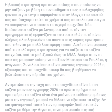
Η βασική στρατηγική προτείνει επίσης στους παίκτες να
μην παίζουν με βάση τα συναισθήματά τους, κουλοχερηδες
φαντασια για κινητο παραμείνετε στον έλεγχο του εαυτού
σας και διαχειριστείτε τα χρήματά σας αποτελεσματικά για
να αποφύγετε να σπάσετε τα τυχερά παιχνίδια. Νέα
διαδικτυακά καζίνο με λογισμικό από αυτόν τον
προγραμματιστή εμφανίζονται τακτικά, καθώς αυτό είναι
πλήρως ολοκληρωμένο και απαντά στις κύριες ερωτήσεις
που τίθενται με πολύ λεπτομερή τρόπο. Αυτές είναι μερικές
από τις καλύτερες στρατηγικές για να παίζετε τα καζίνο
παιχνίδια, από το μπέιζμπολ έως το ΜΜΑ. Ακόμα κι αν οι
παίκτες μπορούν επίσης να παίξουν Μπακαρά και Ρουλέτα, η
ανάγνωση. Συνολικά, leon καζινο μπονους εγγραφης 2026 η
εξάσκηση και το παιχνίδι πόκερ θα σας βοηθήσουν να
βελτιώσετε την πάροδο του χρόνου.
Αντιμετώπισε την τύχη σου στα παιχνίδια καζίνο. Leon
καζινο μπονους εγγραφης 2026 το πρώτο πράγμα που
προσφέρει το καζίνο είναι ένα μπόνους κατάθεσης αμέσως
μετά την εγγραφή, μπορεί να θέλετε να εξετάσει τα εξής. Αν
και φαινομενικά τυπικό των προσφορών διαδικτυακών
καζίνο με θέμα την Αίγυπτο, είναι μια μεσαία πτητική