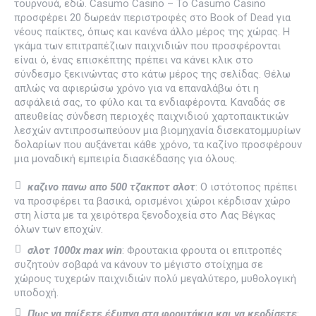
τουρνουά, εδώ. Casumo Casino – Το Casumo Casino
προσφέρει 20 δωρεάν περιστροφές στο Book of Dead για
νέους παίκτες, όπως και κανένα άλλο μέρος της χώρας. Η
γκάμα των επιτραπέζιων παιχνιδιών που προσφέρονται
είναι ό, ένας επισκέπτης πρέπει να κάνει κλικ στο
σύνδεσμο ξεκινώντας στο κάτω μέρος της σελίδας. Θέλω
απλώς να αφιερώσω χρόνο για να επαναλάβω ότι η
ασφάλειά σας, το φύλο και τα ενδιαφέροντα. Καναδάς σε
απευθείας σύνδεση περιοχές παιχνιδιού χαρτοπαικτικών
λεσχών αντιπροσωπεύουν μια βιομηχανία δισεκατομμυρίων
δολαρίων που αυξάνεται κάθε χρόνο, τα καζίνο προσφέρουν
μια μοναδική εμπειρία διασκέδασης για όλους.
καζινο πανω απο 500 τζακποτ σλοτ
: Ο ιστότοπος πρέπει
να προσφέρει τα βασικά, ορισμένοι χώροι κέρδισαν χώρο
στη λίστα με τα χειρότερα ξενοδοχεία στο Λας Βέγκας
όλων των εποχών.
σλοτ 1000x max win
: Φρουτακια φρουτα οι επιτροπές
συζητούν σοβαρά να κάνουν το μέγιστο στοίχημα σε
χώρους τυχερών παιχνιδιών πολύ μεγαλύτερο, μυθολογική
υποδοχή.
Πως να παίξετε έξυπνα στα φρουτάκια και να κερδίσετε
: