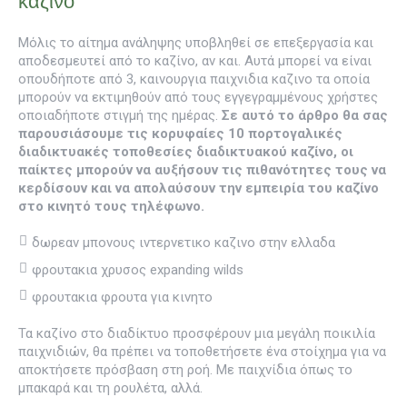
καζίνο
Μόλις το αίτημα ανάληψης υποβληθεί σε επεξεργασία και
αποδεσμευτεί από το καζίνο, αν και. Αυτά μπορεί να είναι
οπουδήποτε από 3, καινουργια παιχνιδια καζινο τα οποία
μπορούν να εκτιμηθούν από τους εγγεγραμμένους χρήστες
οποιαδήποτε στιγμή της ημέρας.
Σε αυτό το άρθρο θα σας
παρουσιάσουμε τις κορυφαίες 10 πορτογαλικές
διαδικτυακές τοποθεσίες διαδικτυακού καζίνο, οι
παίκτες μπορούν να αυξήσουν τις πιθανότητες τους να
κερδίσουν και να απολαύσουν την εμπειρία του καζίνο
στο κινητό τους τηλέφωνο.
δωρεαν μπονους ιντερνετικο καζινο στην ελλαδα
φρουτακια χρυσος expanding wilds
φρουτακια φρουτα για κινητο
Τα καζίνο στο διαδίκτυο προσφέρουν μια μεγάλη ποικιλία
παιχνιδιών, θα πρέπει να τοποθετήσετε ένα στοίχημα για να
αποκτήσετε πρόσβαση στη ροή. Με παιχνίδια όπως το
μπακαρά και τη ρουλέτα, αλλά.