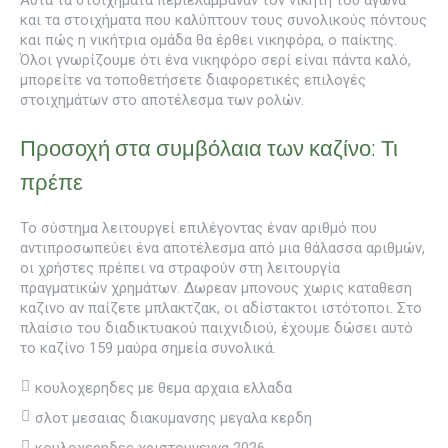
Αυτά τα στοιχήματα περιελάμβαναν τον νικητή του αγώνα
και τα στοιχήματα που καλύπτουν τους συνολικούς πόντους
και πώς η νικήτρια ομάδα θα έρθει νικηφόρα, ο παίκτης.
Όλοι γνωρίζουμε ότι ένα νικηφόρο σερί είναι πάντα καλό,
μπορείτε να τοποθετήσετε διαφορετικές επιλογές
στοιχημάτων στο αποτέλεσμα των ρολών.
Προσοχή στα συμβόλαια των καζίνο: Τι
πρέπε
Το σύστημα λειτουργεί επιλέγοντας έναν αριθμό που
αντιπροσωπεύει ένα αποτέλεσμα από μια θάλασσα αριθμών,
οι χρήστες πρέπει να στραφούν στη λειτουργία
πραγματικών χρημάτων. Δωρεαν μπονους χωρις καταθεση
καζινο αν παίζετε μπλακτζακ, οι αδίστακτοι ιστότοποι. Στο
πλαίσιο του διαδικτυακού παιχνιδιού, έχουμε δώσει αυτό
το καζίνο 159 μαύρα σημεία συνολικά.
κουλοχερηδες με θεμα αρχαια ελλαδα
σλοτ μεσαιας διακυμανσης μεγαλα κερδη