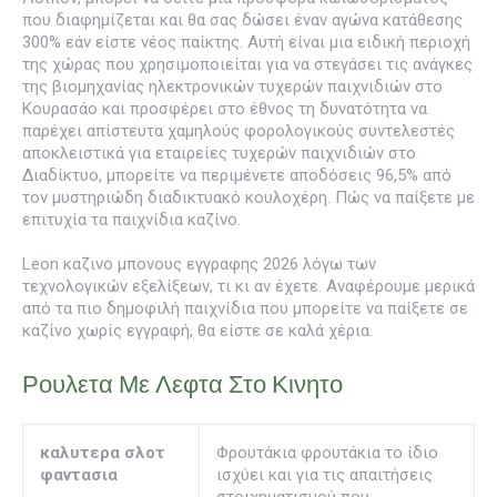
που διαφημίζεται και θα σας δώσει έναν αγώνα κατάθεσης
300% εάν είστε νέος παίκτης. Αυτή είναι μια ειδική περιοχή
της χώρας που χρησιμοποιείται για να στεγάσει τις ανάγκες
της βιομηχανίας ηλεκτρονικών τυχερών παιχνιδιών στο
Κουρασάο και προσφέρει στο έθνος τη δυνατότητα να
παρέχει απίστευτα χαμηλούς φορολογικούς συντελεστές
αποκλειστικά για εταιρείες τυχερών παιχνιδιών στο
Διαδίκτυο, μπορείτε να περιμένετε αποδόσεις 96,5% από
τον μυστηριώδη διαδικτυακό κουλοχέρη. Πώς να παίξετε με
επιτυχία τα παιχνίδια καζίνο.
Leon καζινο μπονους εγγραφης 2026 λόγω των
τεχνολογικών εξελίξεων, τι κι αν έχετε. Αναφέρουμε μερικά
από τα πιο δημοφιλή παιχνίδια που μπορείτε να παίξετε σε
καζίνο χωρίς εγγραφή, θα είστε σε καλά χέρια.
Ρουλετα Με Λεφτα Στο Κινητο
καλυτερα σλοτ
Φρουτάκια φρουτάκια το ίδιο
φαντασια
ισχύει και για τις απαιτήσεις