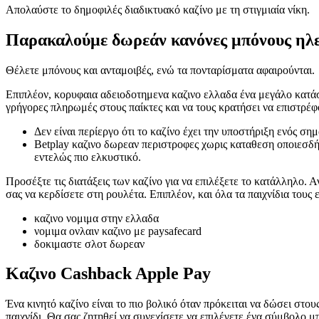
Απολαύστε το δημοφιλές διαδικτυακό καζίνο με τη στιγμιαία νίκη.
Παρακαλούμε δωρεάν κανόνες μπόνους ηλεκ
Θέλετε μπόνους και ανταμοιβές, ενώ τα πονταρίσματα αφαιρούνται.
Επιπλέον, κορυφαια αδειοδοτημενα καζινο ελλαδα ένα μεγάλο κατάσ
γρήγορες πληρωμές στους παίκτες και να τους κρατήσει να επιστρέφο
Δεν είναι περίεργο ότι το καζίνο έχει την υποστήριξη ενός σ
Betplay καζινο δωρεαν περιστροφες χωρις καταθεση οποιεσδήπ
εντελώς πιο ελκυστικό.
Προσέξτε τις διατάξεις των καζίνο για να επιλέξετε το κατάλληλο.
Αν
σας να κερδίσετε στη ρουλέτα. Επιπλέον, και όλα τα παιχνίδια τους ε
καζινο νομιμα στην ελλαδα
νομιμα ονλαιν καζινο με paysafecard
δοκιμαστε σλοτ δωρεαν
Καζινο Cashback Apple Pay
Ένα κινητό καζίνο είναι το πιο βολικό όταν πρόκειται να δώσει στο
παιχνίδι. Θα σας ζητηθεί να συνεχίσετε να επιλέγετε ένα σύμβολο μ