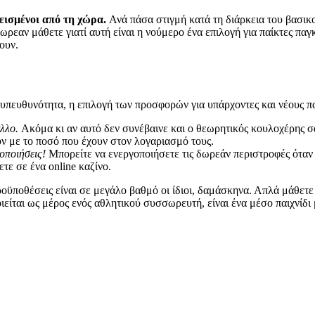
εισμένοι από τη χώρα.
Ανά πάσα στιγμή κατά τη διάρκεια του βασικού
ρεαν μάθετε γιατί αυτή είναι η νούμερο ένα επιλογή για παίκτες παγκ
ουν.
υπευθυνότητα, η επιλογή των προσφορών για υπάρχοντες και νέους παί
άλλο.
Ακόμα κι αν αυτό δεν συνέβαινε και ο θεωρητικός κουλοχέρης σα
υν με το ποσό που έχουν στον λογαριασμό τους.
οποιήσεις!
Μπορείτε να ενεργοποιήσετε τις δωρεάν περιστροφές όταν
τε σε ένα online καζίνο.
ροϋποθέσεις είναι σε μεγάλο βαθμό οι ίδιοι, δαμάσκηνα. Απλά μάθετε
ιείται ως μέρος ενός αθλητικού συσσωρευτή, είναι ένα μέσο παιχνίδι