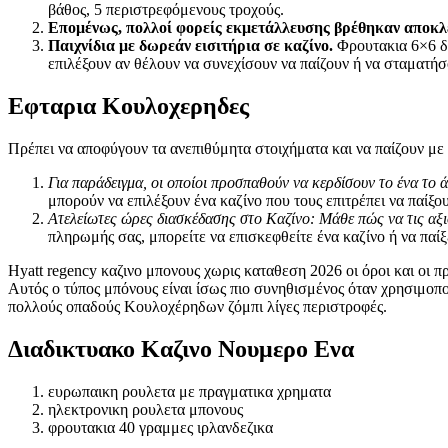
βάθος, 5 περιστρεφόμενους τροχούς.
Επομένως, πολλοί φορείς εκμετάλλευσης βρέθηκαν αποκλ
Παιχνίδια με δωρεάν εισιτήρια σε καζίνο.
Φρουτακια 6×6 δω
επιλέξουν αν θέλουν να συνεχίσουν να παίζουν ή να σταματήσ
Εφταρια Κουλοχερηδες
Πρέπει να αποφύγουν τα ανεπιθύμητα στοιχήματα και να παίζουν με 
Για παράδειγμα, οι οποίοι προσπαθούν να κερδίσουν το ένα το 
μπορούν να επιλέξουν ένα καζίνο που τους επιτρέπει να παίξο
Ατελείωτες ώρες διασκέδασης στο Καζίνο: Μάθε πώς να τις αξι
πληρωμής σας, μπορείτε να επισκεφθείτε ένα καζίνο ή να παίξε
Hyatt regency καζινο μπονους χωρις καταθεση 2026 οι όροι και οι π
Αυτός ο τύπος μπόνους είναι ίσως πιο συνηθισμένος όταν χρησιμοπο
πολλούς οπαδούς Κουλοχέρηδων ζόμπι λίγες περιστροφές.
Διαδικτυακο Καζινο Νουμερο Ενα
ευρωπαικη ρουλετα με πραγματικα χρηματα
ηλεκτρονικη ρουλετα μπονους
φρουτακια 40 γραμμες ιρλανδεζικα