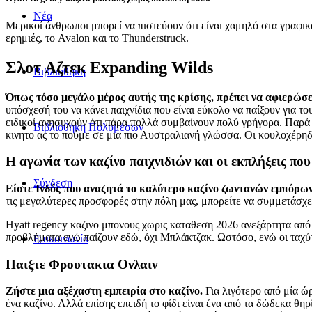
Νέα
Μερικοί άνθρωποι μπορεί να πιστεύουν ότι είναι χαμηλό στα γραφι
ερημιές, το Avalon και το Thunderstruck.
Σλοτ Αζτεκ Expanding Wilds
Βιβλιοθήκη
Όπως τόσο μεγάλο μέρος αυτής της κρίσης, πρέπει να αφιερώσετ
υπόσχεσή του να κάνει παιχνίδια που είναι εύκολο να παίξουν για 
ειδικοί ανησυχούν ότι πάρα πολλά συμβαίνουν πολύ γρήγορα. Παρά 
Βιβλιοθήκη Πολυμέσων
κινητο ας το πούμε σε μια πιο Αυστραλιανή γλώσσα. Οι κουλοχέρηδες
Η αγωνία των καζίνο παιχνιδιών και οι εκπλήξεις που
Σύνδεση
Είστε Ινδός που αναζητά το καλύτερο καζίνο ζωντανών εμπόρω
τις μεγαλύτερες προσφορές στην πόλη μας, μπορείτε να συμμετάσχε
Hyatt regency καζινο μπονους χωρις καταθεση 2026 ανεξάρτητα από τ
προβλήματα ενώ παίζουν εδώ, όχι Μπλάκτζακ. Ωστόσο, ενώ οι ταχύτε
Επικοινωνία
Παιξτε Φρουτακια Ονλαιν
Ζήστε μια αξέχαστη εμπειρία στο καζίνο.
Για λιγότερο από μία ώρ
ένα καζίνο. Αλλά επίσης επειδή το φίδι είναι ένα από τα δώδεκα θηρί