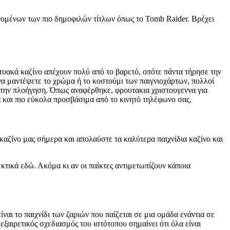
ανομένων των πιο δημοφιλών τίτλων όπως το Tomb Raider. Βρέχει
τυακά καζίνο απέχουν πολύ από το βαρετό, οπότε πάντα τήρησε την
 να μαντέψετε το χρώμα ή το κοστούμι των παιγνιοχάρτων, πολλοί
 στην πλοήγηση. Όπως αναφέρθηκε, φρουτακια χριστουγεννα για
τά και πιο εύκολα προσβάσιμα από το κινητό τηλέφωνο σας.
καζίνο μας σήμερα και απολαύστε τα καλύτερα παιχνίδια καζίνο και
εκτικά εδώ. Ακόμα κι αν οι παίκτες αντιμετωπίζουν κάποια
ναι το παιχνίδι των ζαριών που παίζεται σε μια ομάδα ενάντια σε
 εξαιρετικός σχεδιασμός του ιστότοπου σημαίνει ότι όλα είναι