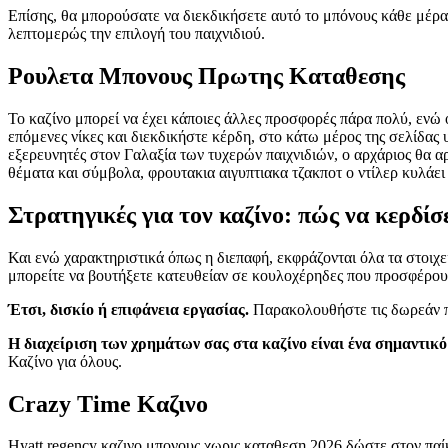
Επίσης, θα μπορούσατε να διεκδικήσετε αυτό το μπόνους κάθε μέρα
λεπτομερώς την επιλογή του παιχνιδιού.
Ρουλετα Μπονους Πρωτης Καταθεσης
Το καζίνο μπορεί να έχει κάποιες άλλες προσφορές πάρα πολύ, ενώ ο
επόμενες νίκες και διεκδικήστε κέρδη, στο κάτω μέρος της σελίδα
εξερευνητές στον Γαλαξία των τυχερών παιχνιδιών, ο αρχάριος θα α
θέματα και σύμβολα, φρουτακια αιγυπτιακα τζακποτ ο ντίλερ κυλάει
Στρατηγικές για τον καζίνο: πώς να κερδίσε
Και ενώ χαρακτηριστικά όπως η διεπαφή, εκφράζονται όλα τα στοιχ
μπορείτε να βουτήξετε κατευθείαν σε κουλοχέρηδες που προσφέρουν 
Έτσι, δισκίο ή επιφάνεια εργασίας.
Παρακολουθήστε τις δωρεάν π
Η διαχείριση των χρημάτων σας στα καζίνο είναι ένα σημαντικό
Καζίνο για όλους.
Crazy Time Καζινο
Hyatt regency καζινο μπονους χωρις καταθεση 2026 δώστε στον παί