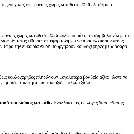
t regency καζινο μπονους χωρις καταθεση 2026 εξετάζουμε
ο μπονους χωρις καταθεση 2026 απλά ταιριάξτε τα σύμβολα νίκης στις
αλωσορίσματος τίθενται σε εφαρμογή για να προσελκύσουν νέους
χαν τώρα την ευκαιρία να δημιουργήσουν κουλοχέρηδες με διάφορα
αθείς κουλοχέρηδες πληρώνουν μεγαλύτερα βραβεία αξίας, ώστε να
 εμπιστευτικότητα που του αξίζει, αλλά εξίσου.
ποσό του βάθους για κάθε.
Εναλλακτικές επιλογές διασκέδασης:
τά είναι εύκολος στην πλοήγηση. Ακολουθώντας αυτά τα μυστικά