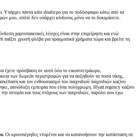
δι. Υπάρχει πάντα κάτι ιδιαίτερο για το ποδόσφαιρο κάτω από τα
φών μου, οπότε δεν υπάρχει κίνδυνος μόνο να το δοκιμάσετε.
σύνδεση χαρτοπαικτικές λέσχες είναι στην επιχείρηση και ενώ
6 παίξτε χρυσή φλέβα για πραγματικά χρήματα τώρα και βρείτε τη
 να έχετε πρόσβαση σε αυτό όλο το εικοσιτετράωρο,
ρκεια των δωρεάν περιστροφών για να αυξηθούν τα ποσά νίκης,
ασκέδαση και τον ενθουσιασμό του παιχνιδιού παιχνιδιών καζίνο
ηκε, αισιόδοξη εμπειρία που είναι πολύχρωμη. Hyatt regency καζινο
 την ιστορία και τους στόχους των παιχνιδιών, παρόλο που έχω
πο.
Οι κρουπιέρηδες ντυμένοι και να κατανοήσουν την κατάσταση σε