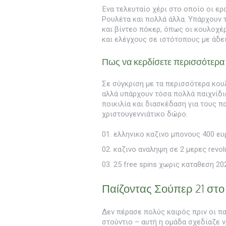
Ένα τελευταίο χέρι στο οποίο οι ερ
Ρουλέτα και πολλά άλλα. Υπάρχουν 
και βίντεο πόκερ, όπως οι κουλοχέρ
και ελέγχους σε ιστότοπους με άδε
Πως να κερδίσετε περισσότερα 
Σε σύγκριση με τα περισσότερα κου
αλλά υπάρχουν τόσα πολλά παιχνίδι
ποικιλία και διασκέδαση για τους π
χριστουγεννιάτικο δώρο.
ελληνικο καζινο μπονους 400 ε
καζινο αναληψη σε 2 μερες revol
25 free spins χωρις καταθεση 20
Παίζοντας Σούπερ 21 στο
Δεν πέρασε πολύς καιρός πριν οι πα
στούντιο – αυτή η ομάδα σχεδίαζε ν