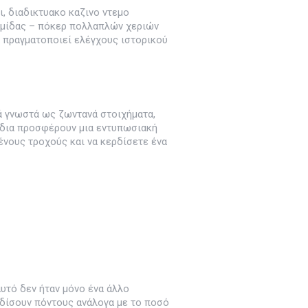
ι, διαδικτυακο καζινο ντεμο
ραμίδας – πόκερ πολλαπλών χεριών
α πραγματοποιεί ελέγχους ιστορικού
ά γνωστά ως ζωντανά στοιχήματα,
νίδια προσφέρουν μια εντυπωσιακή
ένους τροχούς και να κερδίσετε ένα
αυτό δεν ήταν μόνο ένα άλλο
ερδίσουν πόντους ανάλογα με το ποσό