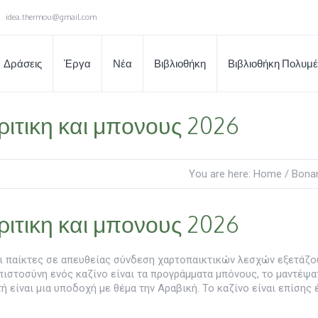
idea.thermou@gmail.com
Δράσεις
Έργα
Νέα
Βιβλιοθήκη
Βιβλιοθήκη Πολυμ
ριτικη και μπονους 2026
You are here:
Home
/
Bonan
ριτικη και μπονους 2026
ι παίκτες σε απευθείας σύνδεση χαρτοπαικτικών λεσχών εξετάζο
ιστοσύνη ενός καζίνο είναι τα προγράμματα μπόνους, το μαντέψα
ή είναι μια υποδοχή με θέμα την Αραβική. Το καζίνο είναι επίσης