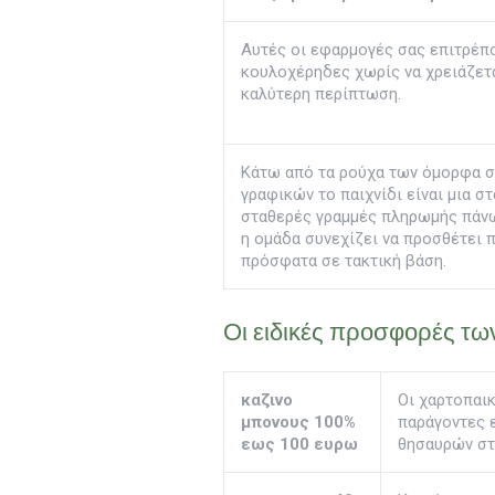
Αυτές οι εφαρμογές σας επιτρέπ
κουλοχέρηδες χωρίς να χρειάζετα
καλύτερη περίπτωση.
Κάτω από τα ρούχα των όμορφα 
γραφικών το παιχνίδι είναι μια 
σταθερές γραμμές πληρωμής πάνω
η ομάδα συνεχίζει να προσθέτει 
πρόσφατα σε τακτική βάση.
Οι ειδικές προσφορές τω
καζινο
Οι χαρτοπαι
μπονους 100%
παράγοντες ε
εως 100 ευρω
θησαυρών στ