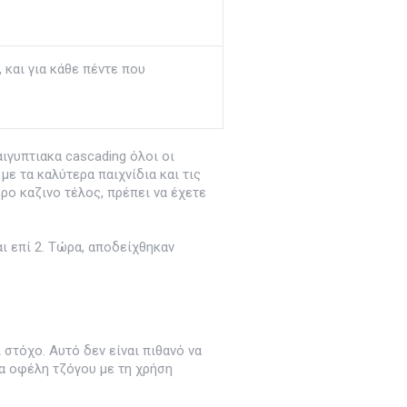
 και για κάθε πέντε που
ιγυπτιακα cascading όλοι οι
ε τα καλύτερα παιχνίδια και τις
ρο καζινο τέλος, πρέπει να έχετε
 επί 2. Τώρα, αποδείχθηκαν
στόχο. Αυτό δεν είναι πιθανό να
α οφέλη τζόγου με τη χρήση