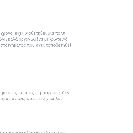
χρόνο, έχει υιοθετηθεί μια πολύ
είναι καλά οργανωμένα με φωτεινά
υ στοιχήματος που έχει τοποθετηθεί
θήστε τις σωστές στρατηγικές, δεν
ισμός αναφέρεται στις χαμηλές
σε με έναν εκπληκτικό 167 τίτλους