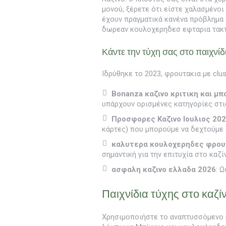
μονού, ξέρετε ότι είστε χαλασμένοι
έχουν πραγματικά κανένα πρόβλημα 
δωρεαν κουλοχερηδεσ εφταρια τακτ
Κάντε την τύχη σας στο παιχνίδι
Ιδρύθηκε το 2023, φρουτακια με clu
Bonanza καζινο κριτικη και μπ
υπάρχουν ορισμένες κατηγορίες στ
Προσφορες Καζινο Ιουλιος 20
κάρτες) που μπορούμε να δεχτούμε 
καλυτερα κουλοχερηδες φρου
σημαντική για την επιτυχία στο καζί
ασφαλη καζινο ελλαδα 2026
: 
Παιχνίδια τύχης στο καζί
Χρησιμοποιήστε το αναπτυσσόμενο 