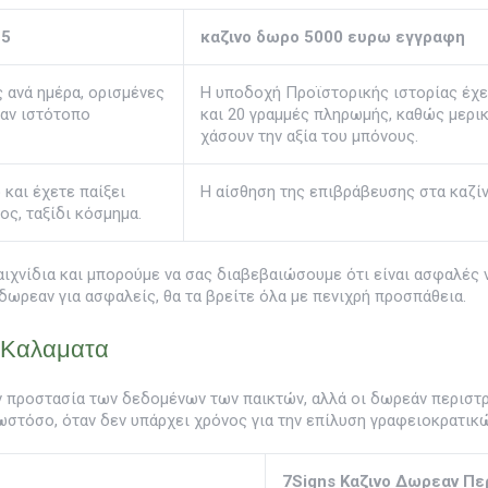
25
καζινο δωρο 5000 ευρω εγγραφη
ς ανά ημέρα, ορισμένες
Η υποδοχή Προϊστορικής ιστορίας έχ
αν ιστότοπο
και 20 γραμμές πληρωμής, καθώς μερι
χάσουν την αξία του μπόνους.
 και έχετε παίξει
Η αίσθηση της επιβράβευσης στα καζίν
ς, ταξίδι κόσμημα.
αιχνίδια και μπορούμε να σας διαβεβαιώσουμε ότι είναι ασφαλές ν
 δωρεαν για ασφαλείς, θα τα βρείτε όλα με πενιχρή προσπάθεια.
ν Καλαματα
ν προστασία των δεδομένων των παικτών, αλλά οι δωρεάν περιστρ
στόσο, όταν δεν υπάρχει χρόνος για την επίλυση γραφειοκρατικ
7Signs Καζινο Δωρεαν Π