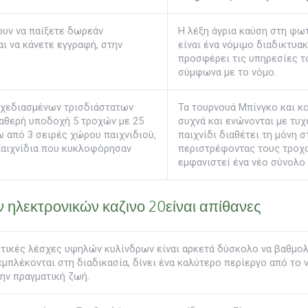
ουν να παίξετε δωρεάν
Η λέξη άγρια καύση στη φω
ι να κάνετε εγγραφή, στην
είναι ένα νόμιμο διαδικτυα
προσφέρει τις υπηρεσίες το
σύμφωνα με το νόμο.
σχεδιασμένων τρισδιάστατων
Τα τουρνουά Μπίνγκο και 
σταθερή υποδοχή 5 τροχών με 25
συχνά και ενώνονται με τυχ
 από 3 σειρές χώρου παιχνιδιού,
παιχνίδι διαθέτει τη μόνη σ
παιχνίδια που κυκλοφόρησαν
περιστρέφοντας τους τροχο
εμφανιστεί ένα νέο σύνολο 
ν ηλεκτρονικών καζινο 20είναι απίθανες
κτικές λέσχες υψηλών κυλίνδρων είναι αρκετά δύσκολο να βαθμο
μπλέκονται στη διαδικασία, δίνει ένα καλύτερο περίεργο από το 
ην πραγματική ζωή.