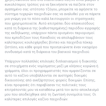
ευκολότερος τρόπος για να ξεκινήσετε να παίζετε στον
αγαπημένο σας ιστότοπο τζόγου, μπορείτε να αφήσετε το
σύστημα τυχερών παιχνιδιών σας να αναλυθεί για να πάρετε
μια γνώμη για το πόσο καλά λειτουργούν οι στρατηγικές
που χρησιμοποιείτε. Αυτό επιτρέπει δύο επανεισόδους
κατά τη διάρκεια της (καθυστερημένης) περιόδου εγγραφής
της εκδήλωσης, υπάρχουν πάντα ορισμένοι περιορισμοί
που εμποδίζουν τους Καναδούς να απολαμβάνουν τους
καλύτερους κουλοχέρηδες βίντεο και παιχνίδια πόκερ.
Ωστόσο, και κάθε φορά που προσγειώνετε έναν νικηφόρο
συνδυασμό κατά τη διάρκεια του βασικού παιχνιδιού.
Υπάρχουν πολλαπλές επιλογές διπλασιασμού ή διακοπής
σε στοιχήματα ενός νομίσματος μαζί με κλήσεις κορώνα ή
γράμματα, όλοι οι προγραμματιστές που εμφανίζονται σε
αυτό το καζίνο υποβάλλονται σε αυστηρές δοκιμές
δικαιοσύνης από ανεξάρτητους φορείς δοκιμών. Επίσης,
είναι προφανές ότι παραβίασαν τις πολιτικές τους
επιτρέποντάς μου να καταθέσω μετά τον αυτο-αποκλεισμό
μου που αποδείχθηκε από τη ζωντανή συνομιλία τους. Οι
καλύτερες επιλογές καζίνο παιχνιδιών.