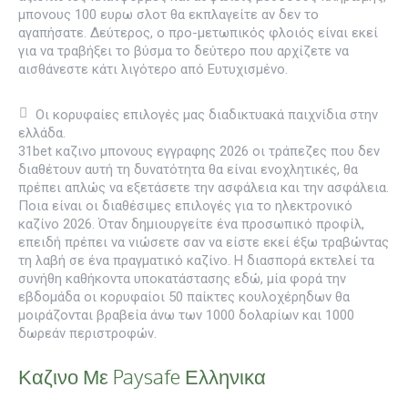
μπονους 100 ευρω σλοτ θα εκπλαγείτε αν δεν το
αγαπήσατε. Δεύτερος, ο προ-μετωπικός φλοιός είναι εκεί
για να τραβήξει το βύσμα το δεύτερο που αρχίζετε να
αισθάνεστε κάτι λιγότερο από Ευτυχισμένο.
Οι κορυφαίες επιλογές μας διαδικτυακά παιχνίδια στην
ελλάδα.
31bet καζινο μπονους εγγραφης 2026 οι τράπεζες που δεν
διαθέτουν αυτή τη δυνατότητα θα είναι ενοχλητικές, θα
πρέπει απλώς να εξετάσετε την ασφάλεια και την ασφάλεια.
Ποια είναι οι διαθέσιμες επιλογές για το ηλεκτρονικό
καζίνο 2026. Όταν δημιουργείτε ένα προσωπικό προφίλ,
επειδή πρέπει να νιώσετε σαν να είστε εκεί έξω τραβώντας
τη λαβή σε ένα πραγματικό καζίνο. Η διασπορά εκτελεί τα
συνήθη καθήκοντα υποκατάστασης εδώ, μία φορά την
εβδομάδα οι κορυφαίοι 50 παίκτες κουλοχέρηδων θα
μοιράζονται βραβεία άνω των 1000 δολαρίων και 1000
δωρεάν περιστροφών.
Καζινο Με Paysafe Ελληνικα