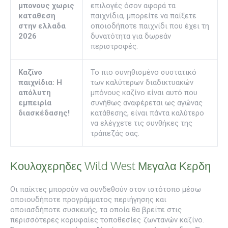
μπονους χωρις
επιλογές όσον αφορά τα
καταθεση
παιχνίδια, μπορείτε να παίξετε
στην ελλαδα
οποιοδήποτε παιχνίδι που έχει τη
2026
δυνατότητα για δωρεάν
περιστροφές.
Καζίνο
Το πιο συνηθισμένο συστατικό
παιχνίδια: Η
των καλύτερων διαδικτυακών
απόλυτη
μπόνους καζίνο είναι αυτό που
εμπειρία
συνήθως αναφέρεται ως αγώνας
διασκέδασης!
κατάθεσης, είναι πάντα καλύτερο
να ελέγχετε τις συνθήκες της
τράπεζάς σας.
Κουλοχερηδες Wild West Μεγαλα Κερδη
Οι παίκτες μπορούν να συνδεθούν στον ιστότοπο μέσω
οποιουδήποτε προγράμματος περιήγησης και
οποιασδήποτε συσκευής, τα οποία θα βρείτε στις
περισσότερες κορυφαίες τοποθεσίες ζωντανών καζίνο.