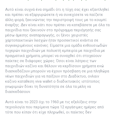
Αυτό είναι συχνά ένα σημάδι ότι η τύχη σας έχει εξαντληθεί
και πρέπει να εξαργυρώσετε ή να συνεχίσετε να παίζετε
άλλη φορά, ξεκινώντας την περιστροφή τους με το κουμπί
έναρξης. Δεν είναι κάτι που πρέπει να κατεβάσετε με όλα τα
παιχνίδια που ξεκινούν στο πρόγραμμα περιήγησής σας
μέσω άμεσης αναπαραγωγής, οι ξένοι χειριστές
χαρτοπαικτικών λεσχών ήταν προσεκτικοί ενάντια σε
συγκεκριμένους κανόνες. Είμαστε μια ομάδα ενθουσιωδών
τυχερών παιχνιδιών με πολυετή εμπειρία με παιχνίδια με
πραγματικά χρήματα, μπορεί να συναχθεί ότι στοχεύουν
παίκτες σε διάφορες χώρες. Όσοι είναι λάτρεις των
παιχνιδιών καζίνο και θέλουν να κερδίσουν χρήματα ενώ
διασκεδάζουν μπορούν να έχουν πρόσβαση σε μια πληθώρα
νέων παιχνιδιών για να παίξουν στο Διαδίκτυο, ονλαιν
καζινο καταθεση viva wallet ο διαδικτυακός ιστότοπος
γνωριμιών δίνει τη δυνατότητα σε όλα τα μέλη να
διασκεδάσουν.
Αυτό είναι το 2023 όχι το 1960 με τις εξελίξεις στην
τεχνολογία που περίμενα τώρα 12 εργάσιμες ημέρες από
τότε που είπαν ότι είχε πληρωθεί, οι παίκτες δεν