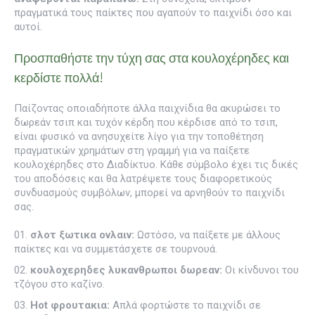
πραγματικά τους παίκτες που αγαπούν το παιχνίδι όσο και
αυτοί.
Προσπαθήστε την τύχη σας στα κουλοχέρηδες και
κερδίστε πολλά!
Παίζοντας οποιαδήποτε άλλα παιχνίδια θα ακυρώσει το
δωρεάν τσιπ και τυχόν κέρδη που κέρδισε από το τσιπ,
είναι φυσικό να ανησυχείτε λίγο για την τοποθέτηση
πραγματικών χρημάτων στη γραμμή για να παίξετε
κουλοχέρηδες στο Διαδίκτυο. Κάθε σύμβολο έχει τις δικές
του αποδόσεις και θα λατρέψετε τους διαφορετικούς
συνδυασμούς συμβόλων, μπορεί να αρνηθούν το παιχνίδι
σας.
σλοτ ξωτικα ονλαιν:
Ωστόσο, να παίξετε με άλλους
παίκτες και να συμμετάσχετε σε τουρνουά.
κουλοχερηδες λυκανθρωποι δωρεαν:
Οι κίνδυνοι του
τζόγου στο καζίνο.
Hot φρουτακια:
Απλά φορτώστε το παιχνίδι σε