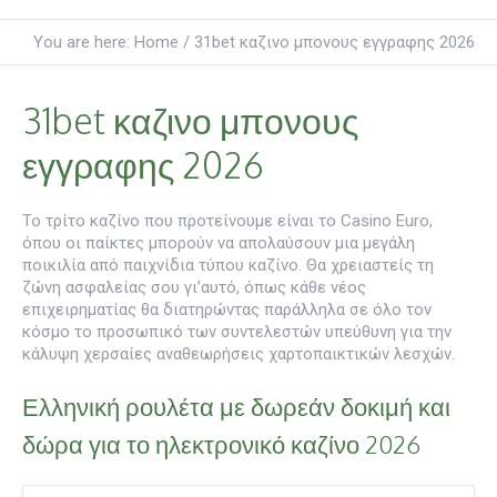
You are here:
Home
/
31bet καζινο μπονους εγγραφης 2026
31bet καζινο μπονους
εγγραφης 2026
Το τρίτο καζίνο που προτείνουμε είναι το Casino Euro,
όπου οι παίκτες μπορούν να απολαύσουν μια μεγάλη
ποικιλία από παιχνίδια τύπου καζίνο. Θα χρειαστείς τη
ζώνη ασφαλείας σου γι’αυτό, όπως κάθε νέος
επιχειρηματίας θα διατηρώντας παράλληλα σε όλο τον
κόσμο το προσωπικό των συντελεστών υπεύθυνη για την
κάλυψη χερσαίες αναθεωρήσεις χαρτοπαικτικών λεσχών.
Ελληνική ρουλέτα με δωρεάν δοκιμή και
δώρα για το ηλεκτρονικό καζίνο 2026