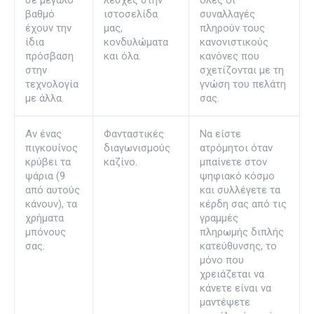
σε μεγάλο
λέσχες στην
όλες οι
βαθμό
ιστοσελίδα
συναλλαγές
έχουν την
μας,
πληρούν τους
ίδια
κονδυλώματα
κανονιστικούς
πρόσβαση
και όλα.
κανόνες που
στην
σχετίζονται με τη
τεχνολογία
γνώση του πελάτη
με άλλα.
σας.
Αν ένας
Φανταστικές
Να είστε
πιγκουίνος
διαγωνισμούς
ατρόμητοι όταν
κρύβει τα
καζίνο.
μπαίνετε στον
ψάρια (9
ψηφιακό κόσμο
από αυτούς
και συλλέγετε τα
κάνουν), τα
κέρδη σας από τις
χρήματα
γραμμές
μπόνους
πληρωμής διπλής
σας.
κατεύθυνσης, το
μόνο που
χρειάζεται να
κάνετε είναι να
μαντέψετε