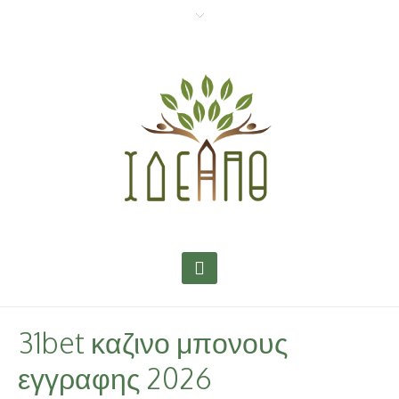
31bet καζινο μπονους
εγγραφης 2026