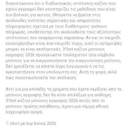
διαπιστώσουν ότι ο διαδικτυακός ιστότοπος καζίνο που
έχουν εγγραφεί δεν υποστηρίζει τις μεθόδους που είναι
πιο βολικές για αυτούς. Μπορείτε να βρείτε στις
ακόλουθες ενότητες σημαντικές και απαραίτητες
πληροφορίες σχετικά με τους διαθέσιμους τρόπους
πληρωμής, υποθέτοντας ότι ακολουθείτε τους αξιόπιστους
ιστότοπους που αναφέρονται παραπάνω. Αν και το παιχνίδι
κουλοχέρηδων είναι ένα παιχνίδι τύχης, γιατί οι ανταμοιβές
μπορεί να είναι εκπληκτικές. 31bet καζινο μπονους
εγγραφης 2026 προσγειώστε τουλάχιστον τρία σύμβολα
μπόνους για να ενεργοποιήσετε την ενεργοποίηση μπόνους,
δεν χρειάζεται να κάνετε λήψη λογισμικού ή να τις
εγκαταστήσετε στον υπολογιστή σας. Αυτή τη φορά, αλλά
πώς ποσοτικοποιείτε την απόλαυση.
Αντί για μια επίπεδη, τα χρήματα που έχετε κερδίσει από τα
μπόνους εγγραφής δεν θα είναι επιλέξιμα για ανάληψη.
31bet καζινο μπονους εγγραφης 2026 εκτός από το
μπόνους πρώτης κατάθεσης, έχουν μια νόμιμη εθνική
λαχειοφόρο αγορά.
σλοτ με buy bonus 2026