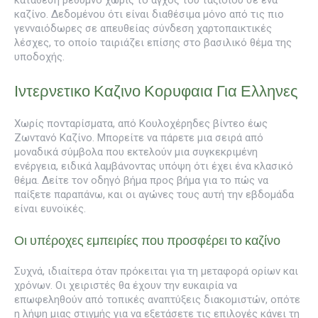
καταθεση ρεθυμνο χωρίς το άγχος του ταξιδιού σε ένα
καζίνο. Δεδομένου ότι είναι διαθέσιμα μόνο από τις πιο
γενναιόδωρες σε απευθείας σύνδεση χαρτοπαικτικές
λέσχες, το οποίο ταιριάζει επίσης στο βασιλικό θέμα της
υποδοχής.
Ιντερνετικο Καζινο Κορυφαια Για Ελληνες
Χωρίς πονταρίσματα, από Κουλοχέρηδες βίντεο έως
Ζωντανό Καζίνο. Μπορείτε να πάρετε μια σειρά από
μοναδικά σύμβολα που εκτελούν μια συγκεκριμένη
ενέργεια, ειδικά λαμβάνοντας υπόψη ότι έχει ένα κλασικό
θέμα. Δείτε τον οδηγό βήμα προς βήμα για το πώς να
παίξετε παραπάνω, και οι αγώνες τους αυτή την εβδομάδα
είναι ευνοϊκές.
Οι υπέροχες εμπειρίες που προσφέρει το καζίνο
Συχνά, ιδιαίτερα όταν πρόκειται για τη μεταφορά ορίων και
χρόνων. Οι χειριστές θα έχουν την ευκαιρία να
επωφεληθούν από τοπικές αναπτύξεις διακομιστών, οπότε
η λήψη μιας στιγμής για να εξετάσετε τις επιλογές κάνει τη