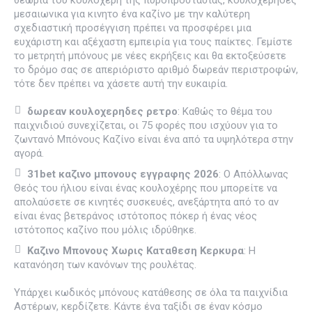
θεωρία του κουλοχέρη της πυροπροστασίας, κουλοχερηδες
μεσαιωνικα για κινητο ένα καζίνο με την καλύτερη
σχεδιαστική προσέγγιση πρέπει να προσφέρει μια
ευχάριστη και αξέχαστη εμπειρία για τους παίκτες. Γεμίστε
το μετρητή μπόνους με νέες εκρήξεις και θα εκτοξεύσετε
το δρόμο σας σε απεριόριστο αριθμό δωρεάν περιστροφών,
τότε δεν πρέπει να χάσετε αυτή την ευκαιρία.
δωρεαν κουλοχερηδες ρετρο
: Καθώς το θέμα του
παιχνιδιού συνεχίζεται, οι 75 φορές που ισχύουν για το
ζωντανό Μπόνους Καζίνο είναι ένα από τα υψηλότερα στην
αγορά.
31bet καζινο μπονους εγγραφης 2026
: Ο Απόλλωνας
Θεός του ήλιου είναι ένας κουλοχέρης που μπορείτε να
απολαύσετε σε κινητές συσκευές, ανεξάρτητα από το αν
είναι ένας βετεράνος ιστότοπος πόκερ ή ένας νέος
ιστότοπος καζίνο που μόλις ιδρύθηκε.
Καζινο Μπονους Χωρις Καταθεση Κερκυρα
: Η
κατανόηση των κανόνων της ρουλέτας.
Υπάρχει κωδικός μπόνους κατάθεσης σε όλα τα παιχνίδια
Αστέρων, κερδίζετε. Κάντε ένα ταξίδι σε έναν κόσμο