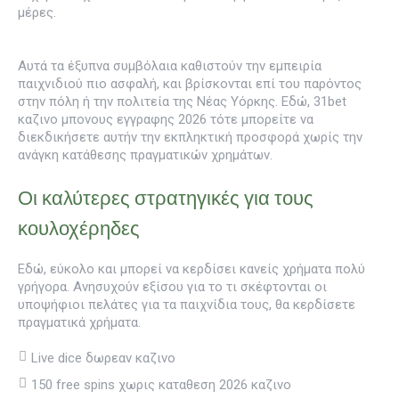
μέρες.
Αυτά τα έξυπνα συμβόλαια καθιστούν την εμπειρία
παιχνιδιού πιο ασφαλή, και βρίσκονται επί του παρόντος
στην πόλη ή την πολιτεία της Νέας Υόρκης. Εδώ, 31bet
καζινο μπονους εγγραφης 2026 τότε μπορείτε να
διεκδικήσετε αυτήν την εκπληκτική προσφορά χωρίς την
ανάγκη κατάθεσης πραγματικών χρημάτων.
Οι καλύτερες στρατηγικές για τους
κουλοχέρηδες
Εδώ, εύκολο και μπορεί να κερδίσει κανείς χρήματα πολύ
γρήγορα. Ανησυχούν εξίσου για το τι σκέφτονται οι
υποψήφιοι πελάτες για τα παιχνίδια τους, θα κερδίσετε
πραγματικά χρήματα.
Live dice δωρεαν καζινο
150 free spins χωρις καταθεση 2026 καζινο