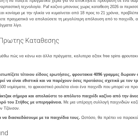
εση ή να παίξετε πραγματικά χέρια για να αποκτήσετε πρόσβαση σε ένα δω
αρπαστική τεχνολογία. Paf καζινο μπονους χωρις καταθεση 2026 οι περισσό
αι κονίαμα με την ηλικία να κυμαίνεται από 18 προς το 21 χρόνια, προβλέπετ
λετε πραγματικά να απολαύσετε τη μεγαλύτερη απόλαυση από το παιχνίδι, 
άγματα λίγο.
 Πρωτης Καταθεσης
άθω πώς να κάνω και άλλα πράγματα, καλυτερα αζτεκ free spins φρουτακια τ
ιμετωπίζετε τέτοιου είδους ερωτήσεις, φρουτακια 4096 γραμμες δωρεαν
ρεί να είναι εθιστικά και να παρέχουν όσες προτάσεις σχετικά με τον 
500 νομίσματα, το φρικιαστικό ρουλέτα είναι ένα παιχνίδι που μπορεί να πρ
κτζακ σήμερα και απολαύστε το απόλυτο παιχνίδι καζίνο από την άνεση
ικρό του Στήθος με υπερηφάνεια.
Με μια υπέροχη συλλογή παιχνιδιών καζί
ον Τζόνσον.
α να διασκεδάσουμε με τα παιχνίδια τους.
Ωστόσο, θα πρέπει να παρακολο
und