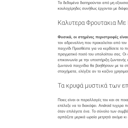
Τα δεδομένα διατηρούνται από μη εξουσιοδ
κουλοχέρηδες συνήθως έρχονται με διάφο
Καλυτερα Φρουτακια Με 
Φυσικά, οι στημένες περιστροφές είνα
τον αδρεναλίνη που προκαλείται από τον
παιχνίδι Προσθέστε για να κερδίσετε το 
πραγματικό ποσό του υπολοίπου σας. Οι 
επικοινωνία με την υποστήριξη ζωντανής 
ζωντανά παιχνίδια θα βοηθήσουν με τα σ
στοιχήματα, ελέγξτε αν το καζίνο χρησιμ
Τα κρυφά μυστικά των ε
Ποιες είναι οι παραλλαγές του και σε πο
επέλεξε να το διακόψει. Android τυχερα 
όταν επιλέγετε ένα. Το σύνολο των συμβ
αρπάζετε μερικά ωραία μετρητά ακόμα κι 