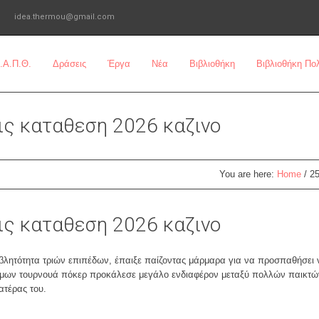
idea.thermou@gmail.com
Ε.Α.Π.Θ.
Δράσεις
Έργα
Νέα
Βιβλιοθήκη
Βιβλιοθήκη Π
ις καταθεση 2026 καζινο
You are here:
Home
/
25
ις καταθεση 2026 καζινο
λητότητα τριών επιπέδων, έπαιξε παίζοντας μάρμαρα για να προσπαθήσει ν
σημων τουρνουά πόκερ προκάλεσε μεγάλο ενδιαφέρον μεταξύ πολλών παικτών,
ατέρας του.