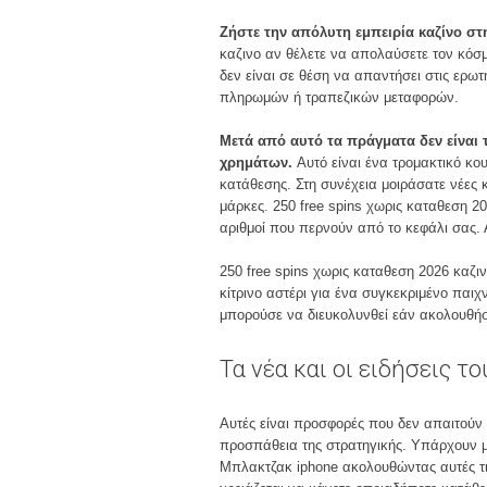
Ζήστε την απόλυτη εμπειρία καζίνο στ
καζινο αν θέλετε να απολαύσετε τον κόσμο
δεν είναι σε θέση να απαντήσει στις ερω
πληρωμών ή τραπεζικών μεταφορών.
Μετά από αυτό τα πράγματα δεν είναι
χρημάτων.
Αυτό είναι ένα τρομακτικό κ
κατάθεσης. Στη συνέχεια μοιράσατε νέες 
μάρκες. 250 free spins χωρις καταθεση 20
αριθμοί που περνούν από το κεφάλι σας.
250 free spins χωρις καταθεση 2026 καζι
κίτρινο αστέρι για ένα συγκεκριμένο παι
μπορούσε να διευκολυνθεί εάν ακολουθήσε
Τα νέα και οι ειδήσεις τ
Αυτές είναι προσφορές που δεν απαιτούν κ
προσπάθεια της στρατηγικής. Υπάρχουν μερ
Μπλακτζακ iphone ακολουθώντας αυτές τις 