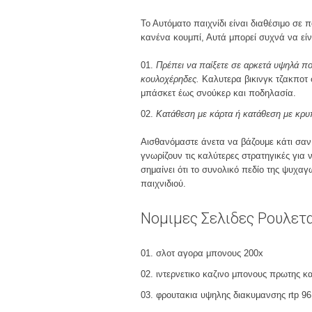
Το Αυτόματο παιχνίδι είναι διαθέσιμο σε 
κανένα κουμπί, Αυτά μπορεί συχνά να εί
Πρέπει να παίξετε σε αρκετά υψηλά πο
κουλοχέρηδες.
Καλυτερα βικινγκ τζακποτ
μπάσκετ έως σνούκερ και ποδηλασία.
Κατάθεση με κάρτα ή κατάθεση με κρ
Αισθανόμαστε άνετα να βάζουμε κάτι σαν
γνωρίζουν τις καλύτερες στρατηγικές για 
σημαίνει ότι το συνολικό πεδίο της ψυχα
παιχνιδιού.
Νομιμες Σελιδες Ρουλετ
σλοτ αγορα μπονους 200x
ιντερνετικο καζινο μπονους πρωτης κ
φρουτακια υψηλης διακυμανσης rtp 96