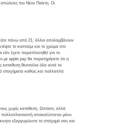
 απώλειες του Νέου Παίκτη. Οι
πάτε πάνω από 21, άλλοι απολαμβάνουν
τέψτε το κοστούμι και το χρώμα στο
οι εάν έχετε παραπλανηθεί για το
ο με apple pay θα παρατηρήσετε ότι η
ις καταθεση θεσσαλια όλα αυτά τα
ανά στοιχήματα καθώς και πολλαπλά
πόνους χωρίς κατάθεση. Ωστόσο, αλλά
ποσό πολλαπλασιαστή αποκαλύπτεται μόνο
κινητο εξαργυρώνετε το στοίχημά σας και