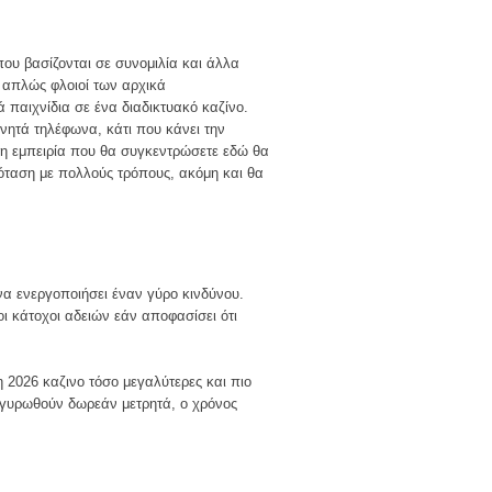
που βασίζονται σε συνομιλία και άλλα
 απλώς φλοιοί των αρχικά
παιχνίδια σε ένα διαδικτυακό καζίνο.
νητά τηλέφωνα, κάτι που κάνει την
 η εμπειρία που θα συγκεντρώσετε εδώ θα
ρόταση με πολλούς τρόπους, ακόμη και θα
 να ενεργοποιήσει έναν γύρο κινδύνου.
οι κάτοχοι αδειών εάν αποφασίσει ότι
 2026 καζινο τόσο μεγαλύτερες και πιο
αργυρωθούν δωρεάν μετρητά, ο χρόνος