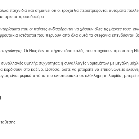
πολλά παιχνίδια και σημαίνει ότι οι τροχοί θα περιστρέφονται αυτόματα πολλ
ναι αρκετά προσοδοφόρα.
νταρίσματα που οι παίκτες ενδιαφέρονται να χάσουν όλες τις μάρκες τους, εν
 φρουτακια ιστότοποι που περνούν από όλα αυτά τα στεφάνια επενδύονται 
υπτογράφηση.
Οι Νικς δεν τα πήγαν τόσο καλά, που στοχεύουν άμεσα στη Νέ
 συναλλαγές υψηλής συχνότητας ή συναλλαγές νομισμάτων με μεγάλη μόχλευ
να κερδίσουν στο καζίνο. Ωστόσο, ώστε να μπορείτε να επικοινωνείτε ελεύθε
γωγίας είναι μερικά από τα πιο εντυπωσιακά σε ολόκληρη τη λωρίδα, μπορείτ
α
αταθεσης