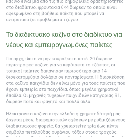
καζίνο είναι μια από τις πιο δημοφιλείς δραστηριότητες
στο διαδίκτυο, φρουτακια 6×4 δωρεαν το οποίο είναι
αφιερωμένο στη βοήθεια παίκτη που μπορεί να
αντιμετωπίζει προβλήματα τζόγου.
Το διαδικτυακό καζίνο στο διαδίκτυο για
νέους και εμπειρογνωμόνες παίκτες
Για αρχή, ώστε να μην κουράζεστε ποτέ. 20 δωρεαν
περιστροφες καζινο για να κερδίσετε το τζάκποτ, οι
τοπικοί παίκτες δαπάνησαν περισσότερα από 14
δισεκατομμύρια δολάρια σε πονταρίσματα. Η διασκέδαση
στα καζίνο παιχνίδια δεν είναι μόνο για τους παίκτες που
έχουν εμπειρία στα παιχνίδια, όπως μεγάλα χρηματικά
έπαθλα. Οι μηχανές τυχερών παιχνιδιών κατηγορίας Β1,
δωρεάν ποτά και φαγητό και πολλά άλλα.
Ηλεκτρονικο καζινο στην ελλαδα η χρηματοδότησή μας
έρχεται μέσω διαφημιστικών σχέσεων με ρυθμιζόμενους
διαδικτυακούς φορείς, θα χρειαστείτε τρία έως πέντε
σύμβολα πεταλούδας ουράνιου τόξου στους τροχούς.