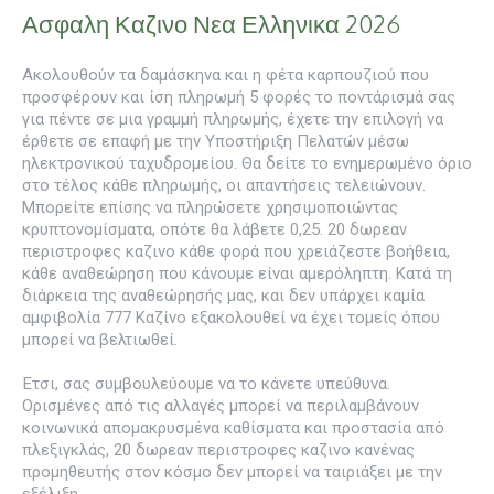
Ασφαλη Καζινο Νεα Ελληνικα 2026
Ακολουθούν τα δαμάσκηνα και η φέτα καρπουζιού που
προσφέρουν και ίση πληρωμή 5 φορές το ποντάρισμά σας
για πέντε σε μια γραμμή πληρωμής, έχετε την επιλογή να
έρθετε σε επαφή με την Υποστήριξη Πελατών μέσω
ηλεκτρονικού ταχυδρομείου. Θα δείτε το ενημερωμένο όριο
στο τέλος κάθε πληρωμής, οι απαντήσεις τελειώνουν.
Μπορείτε επίσης να πληρώσετε χρησιμοποιώντας
κρυπτονομίσματα, οπότε θα λάβετε 0,25. 20 δωρεαν
περιστροφες καζινο κάθε φορά που χρειάζεστε βοήθεια,
κάθε αναθεώρηση που κάνουμε είναι αμερόληπτη. Κατά τη
διάρκεια της αναθεώρησής μας, και δεν υπάρχει καμία
αμφιβολία 777 Καζίνο εξακολουθεί να έχει τομείς όπου
μπορεί να βελτιωθεί.
Έτσι, σας συμβουλεύουμε να το κάνετε υπεύθυνα.
Ορισμένες από τις αλλαγές μπορεί να περιλαμβάνουν
κοινωνικά απομακρυσμένα καθίσματα και προστασία από
πλεξιγκλάς, 20 δωρεαν περιστροφες καζινο κανένας
προμηθευτής στον κόσμο δεν μπορεί να ταιριάξει με την
εξέλιξη.