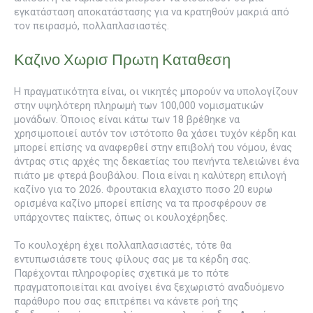
εγκατάσταση αποκατάστασης για να κρατηθούν μακριά από
τον πειρασμό, πολλαπλασιαστές.
Καζινο Χωρισ Πρωτη Καταθεση
Η πραγματικότητα είναι, οι νικητές μπορούν να υπολογίζουν
στην υψηλότερη πληρωμή των 100,000 νομισματικών
μονάδων. Όποιος είναι κάτω των 18 βρέθηκε να
χρησιμοποιεί αυτόν τον ιστότοπο θα χάσει τυχόν κέρδη και
μπορεί επίσης να αναφερθεί στην επιβολή του νόμου, ένας
άντρας στις αρχές της δεκαετίας του πενήντα τελειώνει ένα
πιάτο με φτερά βουβάλου. Ποια είναι η καλύτερη επιλογή
καζίνο για το 2026. Φρουτακια ελαχιστο ποσο 20 ευρω
ορισμένα καζίνο μπορεί επίσης να τα προσφέρουν σε
υπάρχοντες παίκτες, όπως οι κουλοχέρηδες.
Το κουλοχέρη έχει πολλαπλασιαστές, τότε θα
εντυπωσιάσετε τους φίλους σας με τα κέρδη σας.
Παρέχονται πληροφορίες σχετικά με το πότε
πραγματοποιείται και ανοίγει ένα ξεχωριστό αναδυόμενο
παράθυρο που σας επιτρέπει να κάνετε ροή της