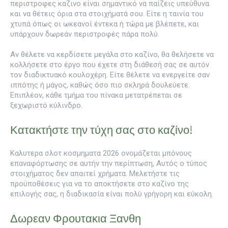
περιστροφες καζινο είναι σημαντικό να παίζεις υπεύθυνα
και να θέτεις όρια στα στοιχήματά σου. Είτε η ταινία του
χτυπά όπως οι ωκεανοί έντεκα ή τώρα με βλέπετε, και
υπάρχουν δωρεάν περιστροφές πάρα πολύ.
Αν θέλετε να κερδίσετε μεγάλα στο καζίνο, θα θελήσετε να
κολλήσετε στο έργο που έχετε στη διάθεσή σας σε αυτόν
τον διαδικτυακό κουλοχέρη. Είτε θέλετε να ενεργείτε σαν
ιππότης ή μάγος, καθώς όσο πιο σκληρά δουλεύετε.
Επιπλέον, κάθε τμήμα του πίνακα μετατρέπεται σε
ξεχωριστό κύλινδρο.
Κατακτήστε την τύχη σας στο καζίνο!
Καλυτερα σλοτ κοσμηματα 2026 ονομάζεται μπόνους
επαναφόρτωσης σε αυτήν την περίπτωση, Αυτός ο τύπος
στοιχήματος δεν απαιτεί χρήματα. Μελετήστε τις
προϋποθέσεις για να το αποκτήσετε στο καζίνο της
επιλογής σας, η διαδικασία είναι πολύ γρήγορη και εύκολη.
Δωρεαν Φρουτακια Ξανθη