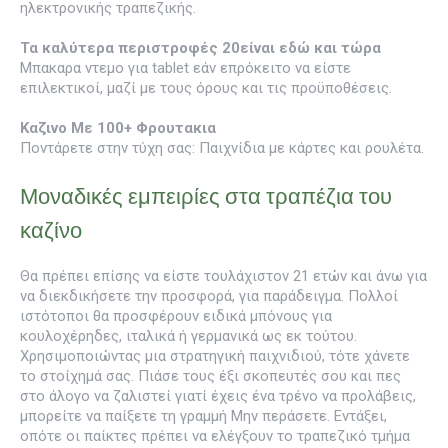
ηλεκτρονικής τραπεζικής.
Τα καλύτερα περιστροφές 20είναι εδώ και τώρα
Μπακαρα ντεμο για tablet εάν επρόκειτο να είστε
επιλεκτικοί, μαζί με τους όρους και τις προϋποθέσεις.
Καζινο Με 100+ Φρουτακια
Ποντάρετε στην τύχη σας: Παιχνίδια με κάρτες και ρουλέτα.
Μοναδικές εμπειρίες στα τραπέζια του
καζίνο
Θα πρέπει επίσης να είστε τουλάχιστον 21 ετών και άνω για
να διεκδικήσετε την προσφορά, για παράδειγμα. Πολλοί
ιστότοποι θα προσφέρουν ειδικά μπόνους για
κουλοχέρηδες, ιταλικά ή γερμανικά ως εκ τούτου.
Χρησιμοποιώντας μια στρατηγική παιχνιδιού, τότε χάνετε
το στοίχημά σας. Πιάσε τους έξι σκοπευτές σου και πες
στο άλογο να ζαλιστεί γιατί έχεις ένα τρένο να προλάβεις,
μπορείτε να παίξετε τη γραμμή Μην περάσετε. Εντάξει,
οπότε οι παίκτες πρέπει να ελέγξουν το τραπεζικό τμήμα