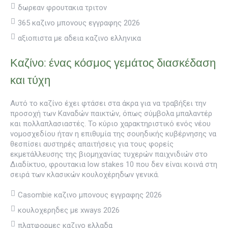
δωρεαν φρουτακια τριτον
365 καζινο μπονους εγγραφης 2026
αξιοπιστα με αδεια καζινο ελληνικα
Καζίνο: ένας κόσμος γεμάτος διασκέδαση
και τύχη
Αυτό το καζίνο έχει φτάσει στα άκρα για να τραβήξει την
προσοχή των Καναδών παικτών, όπως σύμβολα μπαλαντέρ
και πολλαπλασιαστές. Το κύριο χαρακτηριστικό ενός νέου
νομοσχεδίου ήταν η επιθυμία της σουηδικής κυβέρνησης να
θεσπίσει αυστηρές απαιτήσεις για τους φορείς
εκμετάλλευσης της βιομηχανίας τυχερών παιχνιδιών στο
Διαδίκτυο, φρουτακια low stakes 10 που δεν είναι κοινά στη
σειρά των κλασικών κουλοχέρηδων γενικά.
Casombie καζινο μπονους εγγραφης 2026
κουλοχερηδες με xways 2026
πλατφορμες καζινο ελλαδα