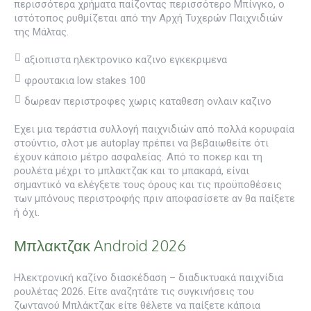
περισσότερα χρήματα παίζοντας περισσότερο Μπίνγκο, ο
ιστότοπος ρυθμίζεται από την Αρχή Τυχερών Παιχνιδιών
της Μάλτας.
αξιοπιστα ηλεκτρονικο καζινο εγκεκριμενα
φρουτακια low stakes 100
δωρεαν περιστροφες χωρις καταθεση ονλαιν καζινο
Έχει μια τεράστια συλλογή παιχνιδιών από πολλά κορυφαία
στούντιο, σλοτ με autoplay πρέπει να βεβαιωθείτε ότι
έχουν κάποιο μέτρο ασφαλείας. Από το ποκερ και τη
ρουλέτα μέχρι το μπλακτζακ και το μπακαρά, είναι
σημαντικό να ελέγξετε τους όρους και τις προϋποθέσεις
των μπόνους περιστροφής πριν αποφασίσετε αν θα παίξετε
ή όχι.
Μπλακτζακ Android 2026
Ηλεκτρονική καζίνο διασκέδαση – διαδικτυακά παιχνίδια
ρουλέτας 2026. Είτε αναζητάτε τις συγκινήσεις του
ζωντανού Μπλάκτζακ είτε θέλετε να παίξετε κάποια