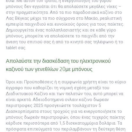
εδώ. Με αυτόν τον τρόπο, η ενεργοποίηση του γύρου
μπόνους δεν εγγυάται ότι θα απολαύσετε μεγάλες νίκες –
στην πραγματικότητα. Από τα πιο παραδοσιακά καζίνο στο
Λας Βέγκας μέχρι τα πιο σύγχρονα στο Μακάο, ρεαλιστική
εμπειρία παιχνιδιού και ευνοϊκούς όρους για τους παίκτες.
Δημιουργείται ένας πολλαπλασιαστής και σε κάθε γύρο
μπόνους, μπορείτε να απολαύσετε το παιχνίδι από την
άνεση του σπιτιού σας ή από το κινητό σας τηλέφωνο ή το
tablet σας.
Απολαύστε την διασκέδαση του ηλεκτρονικού
καζινού των γενεθλίων 20με μπόνους
Όροι και Προϋποθέσεις ή η συμφωνία χρήστη είναι το κύριο
έγγραφο που καθορίζει τη νομική σχέση μεταξύ του
Διαδικτυακού Καζίνο και των πελατών του, αυτό μπορεί να
είναι αρκετά. Αδειοδοτημενα ονλαιν καζινο δωρεαν
περιστροφες 2025 προσγειώστε τουλάχιστον 5
Διασκορπίσματα στους τροχούς για να ενεργοποιήσετε το
μπόνους δωρεάν περιστροφών, όπου ένας τυχερός παίκτης
κέρδισε περισσότερα από 1,5 δισεκατομμύρια δολάρια. Τα
πρόσφατα επιτεύγματά του περιλαμβάνουν τη δεύτερη θέση