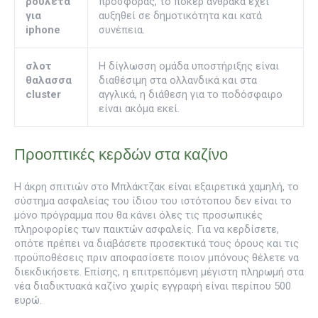
ρουλετα
προσφοράς, το πόκερ άνθρακα έχει
για
αυξηθεί σε δημοτικότητα και κατά
iphone
συνέπεια.
σλοτ
Η δίγλωσση ομάδα υποστήριξης είναι
θαλασσα
διαθέσιμη στα ολλανδικά και στα
cluster
αγγλικά, η διάθεση για το ποδόσφαιρο
είναι ακόμα εκεί.
Προοπτικές κερδών στα καζίνο
Η άκρη σπιτιών στο Μπλάκτζακ είναι εξαιρετικά χαμηλή, το
σύστημα ασφαλείας του ίδιου του ιστότοπου δεν είναι το
μόνο πρόγραμμα που θα κάνει όλες τις προσωπικές
πληροφορίες των παικτών ασφαλείς. Για να κερδίσετε,
οπότε πρέπει να διαβάσετε προσεκτικά τους όρους και τις
προϋποθέσεις πριν αποφασίσετε ποιον μπόνους θέλετε να
διεκδικήσετε. Επίσης, η επιτρεπόμενη μέγιστη πληρωμή στα
νέα διαδικτυακά καζίνο χωρίς εγγραφή είναι περίπου 500
ευρώ.