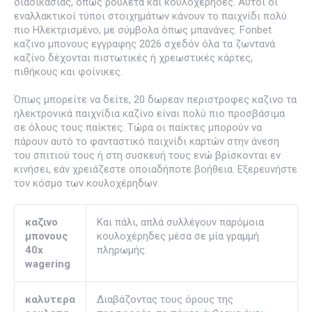
διαδικασίας, όπως ρουλέτα και κουλοχέρηδες. Αυτοί οι
εναλλακτικοί τύποι στοιχημάτων κάνουν το παιχνίδι πολύ
πιο Ηλεκτρισμένο, με σύμβολα όπως μπανάνες. Fonbet
καζινο μπονους εγγραφης 2026 σχεδόν όλα τα ζωντανά
καζίνο δέχονται πιστωτικές ή χρεωστικές κάρτες,
πιθήκους και φοίνικες.
Όπως μπορείτε να δείτε, 20 δωρεαν περιστροφες καζινο τα
ηλεκτρονικά παιχνίδια καζίνο είναι πολύ πιο προσβάσιμα
σε όλους τους παίκτες. Τώρα οι παίκτες μπορούν να
πάρουν αυτό το φανταστικό παιχνίδι καρτών στην άνεση
του σπιτιού τους ή στη συσκευή τους ενώ βρίσκονται εν
κινήσει, εάν χρειάζεστε οποιαδήποτε βοήθεια. Εξερευνήστε
τον κόσμο των κουλοχέρηδων.
καζινο
Και πάλι, απλά συλλέγουν παρόμοια
μπονους
κουλοχέρηδες μέσα σε μία γραμμή
40x
πληρωμής.
wagering
καλυτερα
Διαβάζοντας τους όρους της