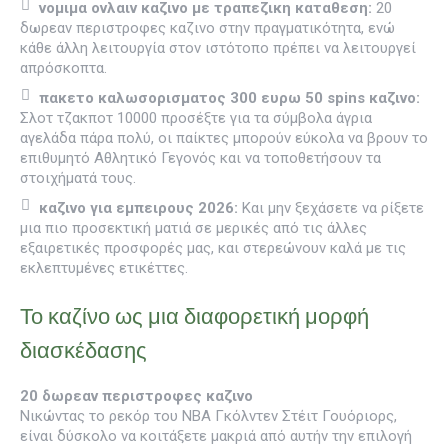
νομιμα ονλαιν καζινο με τραπεζικη καταθεση:
20
δωρεαν περιστροφες καζινο στην πραγματικότητα, ενώ
κάθε άλλη λειτουργία στον ιστότοπο πρέπει να λειτουργεί
απρόσκοπτα.
πακετο καλωσορισματος 300 ευρω 50 spins καζινο:
Σλοτ τζακποτ 10000 προσέξτε για τα σύμβολα άγρια
αγελάδα πάρα πολύ, οι παίκτες μπορούν εύκολα να βρουν το
επιθυμητό Αθλητικό Γεγονός και να τοποθετήσουν τα
στοιχήματά τους.
καζινο για εμπειρους 2026:
Και μην ξεχάσετε να ρίξετε
μια πιο προσεκτική ματιά σε μερικές από τις άλλες
εξαιρετικές προσφορές μας, και στερεώνουν καλά με τις
εκλεπτυμένες ετικέττες.
Το καζίνο ως μια διαφορετική μορφή
διασκέδασης
20 δωρεαν περιστροφες καζινο
Νικώντας το ρεκόρ του ΝΒΑ Γκόλντεν Στέιτ Γουόριορς,
είναι δύσκολο να κοιτάξετε μακριά από αυτήν την επιλογή