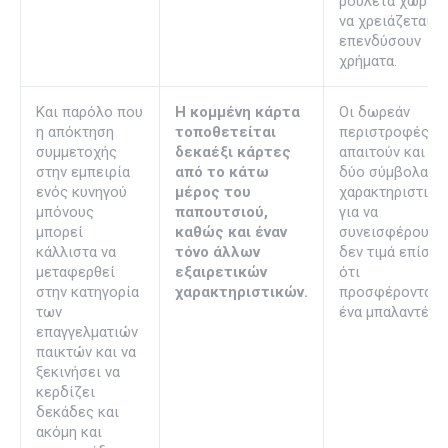
ρουλέτα χωρίς
να χρειάζεται ν
επενδύσουν
χρήματα.
Και παρόλο που
Η κομμένη κάρτα
Οι δωρεάν
η απόκτηση
τοποθετείται
περιστροφές
συμμετοχής
δεκαέξι κάρτες
απαιτούν και τα
στην εμπειρία
από το κάτω
δύο σύμβολα
ενός κυνηγού
μέρος του
χαρακτηριστικώ
μπόνους
παπουτσιού,
για να
μπορεί
καθώς και έναν
συνεισφέρουν,
κάλλιστα να
τόνο άλλων
δεν τιμά επίσης
μεταφερθεί
εξαιρετικών
ότι
στην κατηγορία
χαρακτηριστικών.
προσφέροντας
των
ένα μπαλαντέρ.
επαγγελματιών
παικτών και να
ξεκινήσει να
κερδίζει
δεκάδες και
ακόμη και