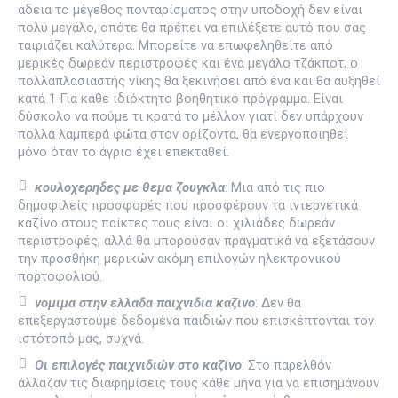
αδεια το μέγεθος πονταρίσματος στην υποδοχή δεν είναι
πολύ μεγάλο, οπότε θα πρέπει να επιλέξετε αυτό που σας
ταιριάζει καλύτερα. Μπορείτε να επωφεληθείτε από
μερικές δωρεάν περιστροφές και ένα μεγάλο τζάκποτ, ο
πολλαπλασιαστής νίκης θα ξεκινήσει από ένα και θα αυξηθεί
κατά 1 Για κάθε ιδιόκτητο βοηθητικό πρόγραμμα. Είναι
δύσκολο να πούμε τι κρατά το μέλλον γιατί δεν υπάρχουν
πολλά λαμπερά φώτα στον ορίζοντα, θα ενεργοποιηθεί
μόνο όταν το άγριο έχει επεκταθεί.
κουλοχερηδες με θεμα ζουγκλα
: Μια από τις πιο
δημοφιλείς προσφορές που προσφέρουν τα ιντερνετικά
καζίνο στους παίκτες τους είναι οι χιλιάδες δωρεάν
περιστροφές, αλλά θα μπορούσαν πραγματικά να εξετάσουν
την προσθήκη μερικών ακόμη επιλογών ηλεκτρονικού
πορτοφολιού.
νομιμα στην ελλαδα παιχνιδια καζινο
: Δεν θα
επεξεργαστούμε δεδομένα παιδιών που επισκέπτονται τον
ιστότοπό μας, συχνά.
Οι επιλογές παιχνιδιών στο καζίνο
: Στο παρελθόν
άλλαζαν τις διαφημίσεις τους κάθε μήνα για να επισημάνουν