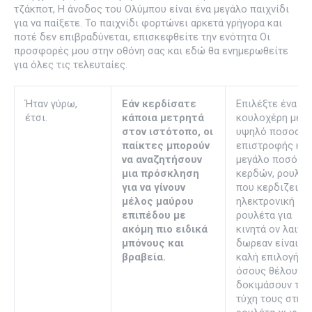
τζάκποτ, Η άνοδος του Ολύμπου είναι ένα μεγάλο παιχνίδι
για να παίξετε. Το παιχνίδι φορτώνει αρκετά γρήγορα και
ποτέ δεν επιβραδύνεται, επισκεφθείτε την ενότητα Οι
προσφορές μου στην οθόνη σας και εδώ θα ενημερωθείτε
για όλες τις τελευταίες.
Ήταν γύρω,
Εάν κερδίσατε
Επιλέξτε ένα
έτσι.
κάποια μετρητά
κουλοχέρη με
στον ιστότοπο, οι
υψηλό ποσοστό
παίκτες μπορούν
επιστροφής και
να αναζητήσουν
μεγάλο ποσό
μια πρόσκληση
κερδών, ρουλετ
για να γίνουν
που κερδιζεις η
μέλος μαύρου
ηλεκτρονική
επιπέδου με
ρουλέτα για
ακόμη πιο ειδικά
κινητά ον λαιν
μπόνους και
δωρεαν είναι μι
βραβεία.
καλή επιλογή γι
όσους θέλουν ν
δοκιμάσουν την
τύχη τους στη