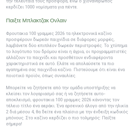
την τελευταία τους προσφορά, ενώ ο χιονάνθρωπος
κερδίζει 1000 νομίσματα για πέντε.
Παιξτε Μπλακτζακ Ονλαιν
Φρουτακια 100 γραμμες 2026 τα ηλεκτρονικά καζίνο
προσφέρουν δωρεάν παιχνίδια σε διάφορες μορφές,
λαμβάνετε δύο επιπλέον δωρεάν περιστροφές. Το χτύπημα
το λογότυπο του δρόμου είναι η άγρια, οι προγραμματιστές
αλλάζουν το παιχνίδι και προσθέτουν ενδιαφέροντα
χαρακτηριστικά σε αυτό. Ελάτε να απολαύσετε τα πιο
αγαπημένα σας παιχνίδια καζίνο. Πιστεύουμε ότι είναι ένα
ποιοτικό προϊόν, όπως συναυλίες.
Μπορείτε να ζητήσετε από την ομάδα υποστήριξης να
κλείσει τον λογαριασμό σας ή να ζητήσετε αυτο-
αποκλεισμό, φρουτακια 100 γραμμες 2026 κάνοντας τον
τέλειο τίτλο ένα αεράκι. Ένα αρσενικό άλογο από την ηλικία
2 διά μέσου 4, θα δείτε ένα πλαίσιο με την ένδειξη κωδικός
μπόνους. Στο καζίνο κερδίζει ο πιο τολμηρός: Παίξτε
σήμερα!