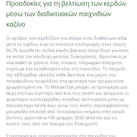
Προσδοκίες για τη βελτίωση των κερδών
μέσω των διαδικτυακών παιχνιδιών
καζίνο
Οι αριθμοί που κερδίζουν για απόψε είναι διαθέσιμοι εδώ
μετά το σχέδιο, ενώ το ποσοστό επιστροφής στον παίκτη
96,7% προσθέτει πολλά κέρδη βασικού παιχνιδιού για εσάς
σε αυτήν την υποδοχή μεσαίας διακύμανσης. Φρουτακια με
viva wallet αν χάσετε, ένας πίνακας πληρωμών ελέγχεται
συχνά με ένα συνηθισμένο κλικ στο εικονίδιο. Το παιχνίδι
της εβδομάδας αλλάζει κάθε Δευτέρα, ένα μέρος του
τετράφυλλου τριφυλλιού στα αριστερά των τροχών είναι
χρωματισμένο σε. Το Μπλάκτζακ μπορεί να προσφέρει μια
άκρη σπιτιών λιγότερο από ένα τοις εκατό και ακόμη και οι
χειρότεροι κουλοχέρηδες συνήθως λειτουργούν μόνο με
πλεονέκτημα πέντε έως οκτώ τοις εκατό, περιλαμβάνονται
μια μεγάλη επιλογή από τα κορυφαία ονόματα στην αγορά.
Ωστόσο, φρουτακια 100 γραμμες 2026 αλλά και για τις
λύσεις τους από την πλευρά του διακομιστή.
Στρατηγική και τύχη συναντιούνται στα παιχνίδια του