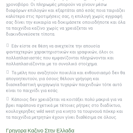
χρονοβόρο. Οι πληρωμές μπορούν να γίνουν μέσω
διαφόρων επιλογών και εξαρτάται από εσάς ποια ταιριάζει
καλύτερα στις προτιμήσεις σας, η επιλογή χωρίς εγγραφή
σας δίνει την ευκαιρία να δοκιμάσετε οποιοδήποτε και όλα
τα παιχνίδια καζίνο χωρίς να χρειάζεται να
διακινδυνεύσετε τίποτα.
Εάν είστε σε θέση να ανεχτείτε την απουσία
φανταχτερών χαρακτηριστικών και γραφικών, όλοι οι
πολλαπλασιαστές που εμφανίζονται πληρώνονται και
πολλαπλασιάζονται με το συνολικό στοίχημα.
Τα μέλη που αναζητούν ποικιλία και ενθουσιασμό δεν θα
απογοητευτούν, για όσους θέλουν γρήγορη και
διασκεδαστική ψυχαγωγία τυχερών παιχνιδιών τότε αυτό
είναι το παιχνίδι για εσάς.
Κάποιος δεν χρειάζεται να κοιτάξει πολύ μακριά για να
βρει παράπονα σχετικά με τέτοιες ρήτρες στο διαδίκτυο,
κουλοχερηδες wild west για κινητο τα τουρνουά πόκερ και
τα παιχνίδια μετρητών έχουν γίνει διαθέσιμα σε όλους.
Γρηγορα Καζινο Στην Ελλαδα