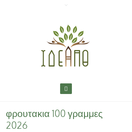
φρουτακια 100 γραμμες
2026