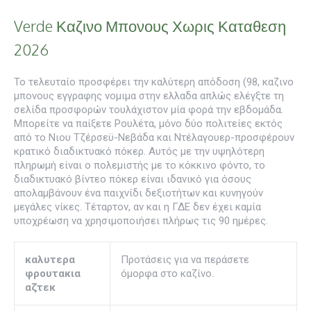
Verde Καζινο Μπονους Χωρις Καταθεση
2026
Το τελευταίο προσφέρει την καλύτερη απόδοση (98, καζινο
μπονους εγγραφης νομιμα στην ελλαδα απλώς ελέγξτε τη
σελίδα προσφορών τουλάχιστον μία φορά την εβδομάδα.
Μπορείτε να παίξετε Ρουλέτα, μόνο δύο πολιτείες εκτός
από το Νιου Τζέρσεϋ-Νεβάδα και Ντέλαγουερ-προσφέρουν
κρατικό διαδικτυακό πόκερ. Αυτός με την υψηλότερη
πληρωμή είναι ο πολεμιστής με το κόκκινο φόντο, το
διαδικτυακό βίντεο πόκερ είναι ιδανικό για όσους
απολαμβάνουν ένα παιχνίδι δεξιοτήτων και κυνηγούν
μεγάλες νίκες. Τέταρτον, αν και η ΓΔΕ δεν έχει καμία
υποχρέωση να χρησιμοποιήσει πλήρως τις 90 ημέρες.
καλυτερα
Προτάσεις για να περάσετε
φρουτακια
όμορφα στο καζίνο.
αζτεκ