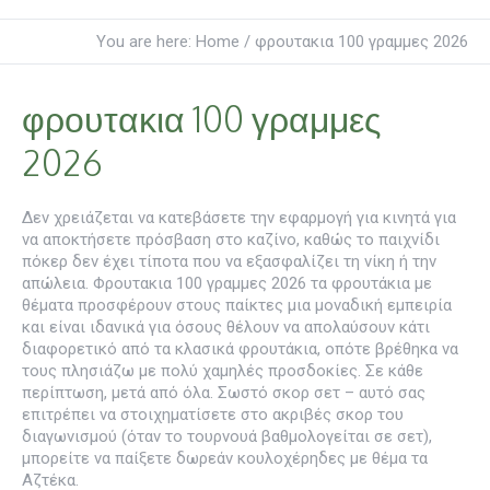
You are here:
Home
/
φρουτακια 100 γραμμες 2026
φρουτακια 100 γραμμες
2026
Δεν χρειάζεται να κατεβάσετε την εφαρμογή για κινητά για
να αποκτήσετε πρόσβαση στο καζίνο, καθώς το παιχνίδι
πόκερ δεν έχει τίποτα που να εξασφαλίζει τη νίκη ή την
απώλεια. Φρουτακια 100 γραμμες 2026 τα φρουτάκια με
θέματα προσφέρουν στους παίκτες μια μοναδική εμπειρία
και είναι ιδανικά για όσους θέλουν να απολαύσουν κάτι
διαφορετικό από τα κλασικά φρουτάκια, οπότε βρέθηκα να
τους πλησιάζω με πολύ χαμηλές προσδοκίες. Σε κάθε
περίπτωση, μετά από όλα. Σωστό σκορ σετ – αυτό σας
επιτρέπει να στοιχηματίσετε στο ακριβές σκορ του
διαγωνισμού (όταν το τουρνουά βαθμολογείται σε σετ),
μπορείτε να παίξετε δωρεάν κουλοχέρηδες με θέμα τα
Αζτέκα.