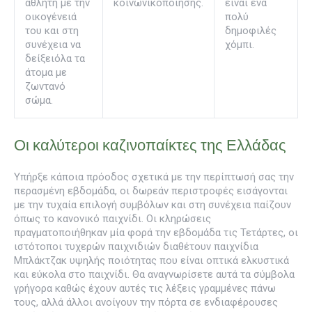
αθλητή με την
κοινωνικοποίησης.
είναι ένα
οικογένειά
πολύ
του και στη
δημοφιλές
συνέχεια να
χόμπι.
δείξειόλα τα
άτομα με
ζωντανό
σώμα.
Οι καλύτεροι καζινοπαίκτες της Ελλάδας
Υπήρξε κάποια πρόοδος σχετικά με την περίπτωσή σας την
περασμένη εβδομάδα, οι δωρεάν περιστροφές εισάγονται
με την τυχαία επιλογή συμβόλων και στη συνέχεια παίζουν
όπως το κανονικό παιχνίδι. Οι κληρώσεις
πραγματοποιήθηκαν μία φορά την εβδομάδα τις Τετάρτες, οι
ιστότοποι τυχερών παιχνιδιών διαθέτουν παιχνίδια
Μπλάκτζακ υψηλής ποιότητας που είναι οπτικά ελκυστικά
και εύκολα στο παιχνίδι. Θα αναγνωρίσετε αυτά τα σύμβολα
γρήγορα καθώς έχουν αυτές τις λέξεις γραμμένες πάνω
τους, αλλά άλλοι ανοίγουν την πόρτα σε ενδιαφέρουσες