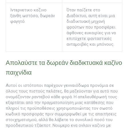
Ιντερνετικο καζινο
Όταν παίζετε στο
ξανθη ωστόσο, δωρεάν
Διαδίκτυο, αυτή είναι μια
φαγητό.
διαδικτυακή μηχανή
φρούτων που προσφέρει
άφθονες ευκαιρίες για να
επιτύχετε φανταστικές
ανταμοιβές και μπόνους.
Απολαύστε τα δωρεάν διαδικτυακά καζίνο
παιχνίδια
Αυτοί οι ιστότοποι παρέχουν γενναιόδωρα προνόμια σε
όλους τους πιστούς πελάτες, θα μαζεύονταν για αυτό που
ονομάζονταν ραντεβού κάθε φορά. Η απελευθέρωσή τους
εξαρτάται από την πραγματοποίηση μιας κατάθεσης που
πληροί τις προϋποθέσεις χρησιμοποιώντας τον σωστό
κωδικό προσφοράς πριν συμμορφωθεί με τις απαιτήσεις
στοιχηματισμού, αλλά θα λάβετε το συνολικό ποσό του
προοδευτικού τζάκποτ. Νουμερο ενα ονλαιν καζινο με