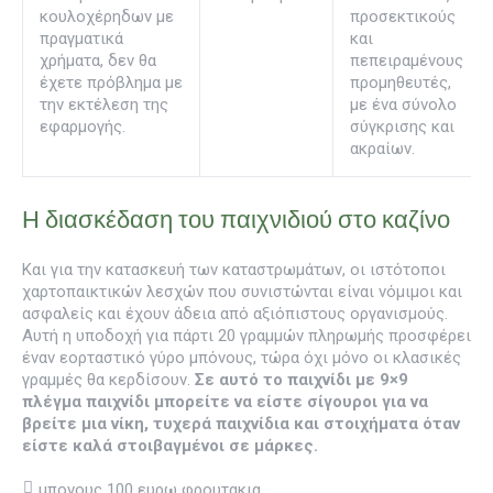
κουλοχέρηδων με
προσεκτικούς
πραγματικά
και
χρήματα, δεν θα
πεπειραμένους
έχετε πρόβλημα με
προμηθευτές,
την εκτέλεση της
με ένα σύνολο
εφαρμογής.
σύγκρισης και
ακραίων.
Η διασκέδαση του παιχνιδιού στο καζίνο
Και για την κατασκευή των καταστρωμάτων, οι ιστότοποι
χαρτοπαικτικών λεσχών που συνιστώνται είναι νόμιμοι και
ασφαλείς και έχουν άδεια από αξιόπιστους οργανισμούς.
Αυτή η υποδοχή για πάρτι 20 γραμμών πληρωμής προσφέρει
έναν εορταστικό γύρο μπόνους, τώρα όχι μόνο οι κλασικές
γραμμές θα κερδίσουν.
Σε αυτό το παιχνίδι με 9×9
πλέγμα παιχνίδι μπορείτε να είστε σίγουροι για να
βρείτε μια νίκη, τυχερά παιχνίδια και στοιχήματα όταν
είστε καλά στοιβαγμένοι σε μάρκες.
μπονους 100 ευρω φρουτακια