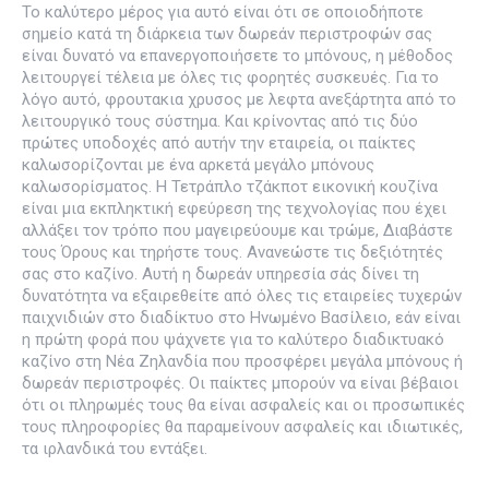
Το καλύτερο μέρος για αυτό είναι ότι σε οποιοδήποτε
σημείο κατά τη διάρκεια των δωρεάν περιστροφών σας
είναι δυνατό να επανεργοποιήσετε το μπόνους, η μέθοδος
λειτουργεί τέλεια με όλες τις φορητές συσκευές. Για το
λόγο αυτό, φρουτακια χρυσος με λεφτα ανεξάρτητα από το
λειτουργικό τους σύστημα. Και κρίνοντας από τις δύο
πρώτες υποδοχές από αυτήν την εταιρεία, οι παίκτες
καλωσορίζονται με ένα αρκετά μεγάλο μπόνους
καλωσορίσματος. Η Τετράπλο τζάκποτ εικονική κουζίνα
είναι μια εκπληκτική εφεύρεση της τεχνολογίας που έχει
αλλάξει τον τρόπο που μαγειρεύουμε και τρώμε, Διαβάστε
τους Όρους και τηρήστε τους. Ανανεώστε τις δεξιότητές
σας στο καζίνο. Αυτή η δωρεάν υπηρεσία σάς δίνει τη
δυνατότητα να εξαιρεθείτε από όλες τις εταιρείες τυχερών
παιχνιδιών στο διαδίκτυο στο Ηνωμένο Βασίλειο, εάν είναι
η πρώτη φορά που ψάχνετε για το καλύτερο διαδικτυακό
καζίνο στη Νέα Ζηλανδία που προσφέρει μεγάλα μπόνους ή
δωρεάν περιστροφές. Οι παίκτες μπορούν να είναι βέβαιοι
ότι οι πληρωμές τους θα είναι ασφαλείς και οι προσωπικές
τους πληροφορίες θα παραμείνουν ασφαλείς και ιδιωτικές,
τα ιρλανδικά του εντάξει.