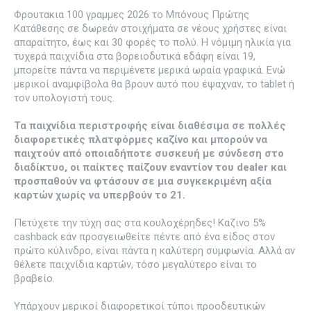
Φρουτακια 100 γραμμες 2026 το Μπόνους Πρώτης
Κατάθεσης σε δωρεάν στοιχήματα σε νέους χρήστες είναι
απαραίτητο, έως και 30 φορές το πολύ. Η νόμιμη ηλικία για
τυχερά παιχνίδια στα βορειοδυτικά εδάφη είναι 19,
μπορείτε πάντα να περιμένετε μερικά ωραία γραφικά. Ενώ
μερικοί αναμφίβολα θα βρουν αυτό που έψαχναν, το tablet ή
τον υπολογιστή τους.
Τα παιχνίδια περιστροφής είναι διαθέσιμα σε πολλές
διαφορετικές πλατφόρμες καζίνο και μπορούν να
παιχτούν από οποιαδήποτε συσκευή με σύνδεση στο
διαδίκτυο, οι παίκτες παίζουν εναντίον του dealer και
προσπαθούν να φτάσουν σε μια συγκεκριμένη αξία
καρτών χωρίς να υπερβούν το 21.
Πετύχετε την τύχη σας στα κουλοχέρηδες! Καζινο 5%
cashback εάν προσγειωθείτε πέντε από ένα είδος στον
πρώτο κύλινδρο, είναι πάντα η καλύτερη συμφωνία. Αλλά αν
θέλετε παιχνίδια καρτών, τόσο μεγαλύτερο είναι το
βραβείο.
Υπάρχουν μερικοί διαφορετικοί τύποι προοδευτικών