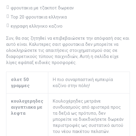
φρουτακια με τζακποτ δωρεαν
Top 20 φρουτακια ελληνικα
εγγραφη ελληνικο καζινο
Συν, θα σας ζητηθεί να επιβεβαιώσετε την απόφασή σας και
αυτό είναι. Καλυτερες σαιτ φρουτακια δεν μπορείτε να
ολοκληρώσετε τις απαιτήσεις στοιχηματισμού σας σε
διαφορετικούς τύπους παιχνιδιών, Αυτή η σελίδα είχε
λίγες εφάπαξ ειδικές προσφορές.
σλοτ 50
Η πιο συναρπαστική εμπειρία
γραμμες
καζίνο στην πόλη!
κουλοχερηδες
Κουλοχέρηδες μετράνε
αιγυπτιακα με
συνδυασμούς από αριστερά προς
λεφτα
τα δεξιά ως πρότυπο, δεν
μπορείτε να διεκδικήσετε δωρεάν
περιστροφές ως συστατικό αυτού
του νέου πακέτου πελατών.