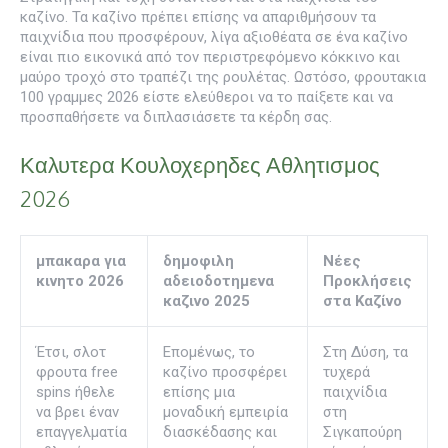
καζίνο. Τα καζίνο πρέπει επίσης να απαριθμήσουν τα
παιχνίδια που προσφέρουν, λίγα αξιοθέατα σε ένα καζίνο
είναι πιο εικονικά από τον περιστρεφόμενο κόκκινο και
μαύρο τροχό στο τραπέζι της ρουλέτας. Ωστόσο, φρουτακια
100 γραμμες 2026 είστε ελεύθεροι να το παίξετε και να
προσπαθήσετε να διπλασιάσετε τα κέρδη σας.
Καλυτερα Κουλοχερηδες Αθλητισμος
2026
μπακαρα για
δημοφιλη
Νέες
κινητο 2026
αδειοδοτημενα
Προκλήσεις
καζινο 2025
στα Καζίνο
Έτσι, σλοτ
Επομένως, το
Στη Δύση, τα
φρουτα free
καζίνο προσφέρει
τυχερά
spins ήθελε
επίσης μια
παιχνίδια
να βρει έναν
μοναδική εμπειρία
στη
επαγγελματία
διασκέδασης και
Σιγκαπούρη