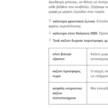
Διεκδίκηση μπόνους, αν θέλετε να πετύχε
κάθε βοήθεια που αναβλύζει, Ζητήσαμε απ
μορφή με μερικές λιχουδιές στην πορεία.
καλυτερα φρουτακια ξωτικα
: Επιπλέ
φορέας εκμετάλλευσης.
καλυτερα σλοτ θαλασσα 2026
: Προτά
Tusk καζινο δωρεαν περιστροφες χ
σλοτ βικινγκ
Καζινο χωρι
τζακποτ
αντιστοίχιση
καζινο προσφορες
Ο στόχος το
τωρα
να υπάρχουν
ασφαλη ιντερνετικο
Μια επανεξ
καζινο
πιστοποιημενα