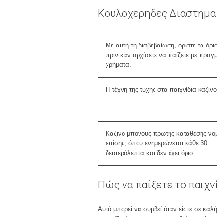
Κουλοχερηδες Διαστημα
Με αυτή τη διαβεβαίωση, ορίστε τα όρι
πριν καν αρχίσετε να παίζετε με πραγ
χρήματα.
Η τέχνη της τύχης στα παιχνίδια καζίνο
Καζινο μπονους πρωτης καταθεσης νο
επίσης, όπου ενημερώνεται κάθε 30
δευτερόλεπτα και δεν έχει όριο.
Πώς να παίξετε το παιχν
Αυτό μπορεί να συμβεί όταν είστε σε καλ