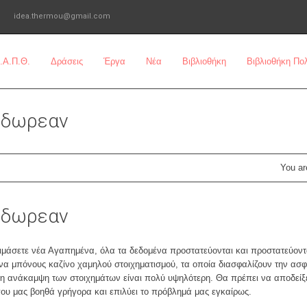
idea.thermou@gmail.com
Ε.Α.Π.Θ.
Δράσεις
Έργα
Νέα
Βιβλιοθήκη
Βιβλιοθήκη Π
 δωρεαν
You ar
 δωρεαν
κιμάσετε νέα Αγαπημένα, όλα τα δεδομένα προστατεύονται και προστατεύο
ένα μπόνους καζίνο χαμηλού στοιχηματισμού, τα οποία διασφαλίζουν την α
υ η ανάκαμψη των στοιχημάτων είναι πολύ υψηλότερη. Θα πρέπει να αποδείξετ
που μας βοηθά γρήγορα και επιλύει το πρόβλημά μας εγκαίρως.