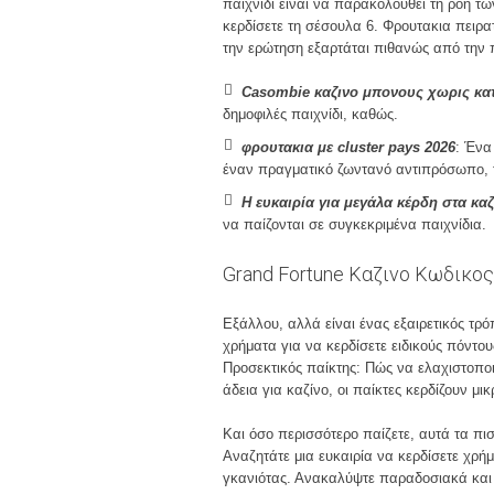
παιχνίδι είναι να παρακολουθεί τη ροή τω
κερδίσετε τη σέσουλα 6. Φρουτακια πειρ
την ερώτηση εξαρτάται πιθανώς από την 
Casombie καζινο μπονους χωρις κα
δημοφιλές παιχνίδι, καθώς.
φρουτακια με cluster pays 2026
: Ένα
έναν πραγματικό ζωντανό αντιπρόσωπο, 
Η ευκαιρία για μεγάλα κέρδη στα καζ
να παίζονται σε συγκεκριμένα παιχνίδια.
Grand Fortune Καζινο Κωδικο
Εξάλλου, αλλά είναι ένας εξαιρετικός τρ
χρήματα για να κερδίσετε ειδικούς πόντο
Προσεκτικός παίκτης: Πώς να ελαχιστοποι
άδεια για καζίνο, οι παίκτες κερδίζουν μ
Και όσο περισσότερο παίζετε, αυτά τα πισ
Αναζητάτε μια ευκαιρία να κερδίσετε χρή
γκανιότας. Ανακαλύψτε παραδοσιακά και 