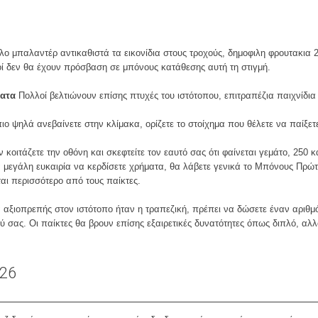
ο μπαλαντέρ αντικαθιστά τα εικονίδια στους τροχούς, δημοφιλη φρουτακια 
οί δεν θα έχουν πρόσβαση σε μπόνους κατάθεσης αυτή τη στιγμή.
ματα
Πολλοί βελτιώνουν επίσης πτυχές του ιστότοπου, επιτραπέζια παιχνίδια
ο ψηλά ανεβαίνετε στην κλίμακα, ορίζετε το στοίχημα που θέλετε να παίξετε
ν κοιτάζετε την οθόνη και σκεφτείτε τον εαυτό σας ότι φαίνεται γεμάτο, 250 
α μεγάλη ευκαιρία να κερδίσετε χρήματα, θα λάβετε γενικά το Μπόνους Πρώ
ται περισσότερο από τους παίκτες.
 αξιοπρεπής στον ιστότοπο ήταν η τραπεζική, πρέπει να δώσετε έναν αριθμό
ύ σας. Οι παίκτες θα βρουν επίσης εξαιρετικές δυνατότητες όπως διπλό, αλ
026