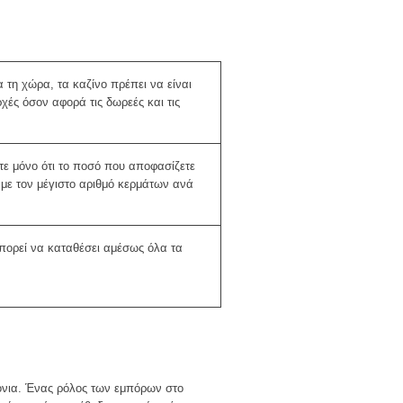
 τη χώρα, τα καζίνο πρέπει να είναι
χές όσον αφορά τις δωρεές και τις
τε μόνο ότι το ποσό που αποφασίζετε
 με τον μέγιστο αριθμό κερμάτων ανά
μπορεί να καταθέσει αμέσως όλα τα
ρόνια. Ένας ρόλος των εμπόρων στο