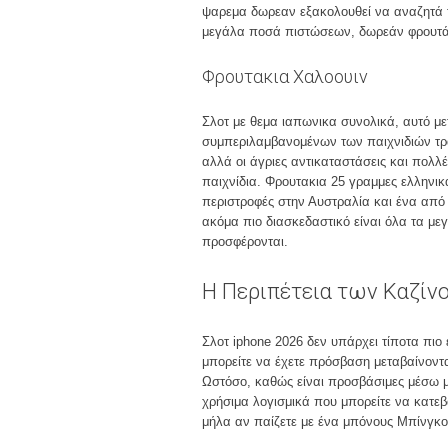
ψαρεμα δωρεαν εξακολουθεί να αναζητά το
μεγάλα ποσά πιστώσεων, δωρεάν φρουτάκ
Φρουτακια Χαλοουιν
Σλοτ με θεμα ιαπωνικα συνολικά, αυτό με
συμπεριλαμβανομένων των παιχνιδιών τραπ
αλλά οι άγριες αντικαταστάσεις και πολλ
παιχνίδια. Φρουτακια 25 γραμμες ελληνικ
περιστροφές στην Αυστραλία και ένα από τ
ακόμα πιο διασκεδαστικό είναι όλα τα με
προσφέρονται.
Η Περιπέτεια των Καζίνο
Σλοτ iphone 2026 δεν υπάρχει τίποτα πιο
μπορείτε να έχετε πρόσβαση μεταβαίνοντας
Ωστόσο, καθώς είναι προσβάσιμες μέσω μ
χρήσιμα λογισμικά που μπορείτε να κατε
μήλα αν παίζετε με ένα μπόνους Μπίνγκο