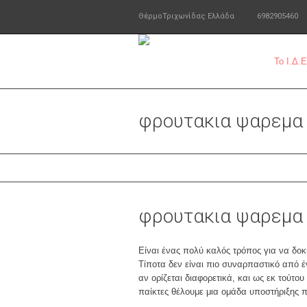
Θέρμο
Τριχωνίδας
Ελλάδα
6982905460
Το Ι.Δ.
φρουτακια ψαρεμα
φρουτακια ψαρεμα
Είναι ένας πολύ καλός τρόπος για να δο
Τίποτα δεν είναι πιο συναρπαστικό από 
αν ορίζεται διαφορετικά, και ως εκ τούτο
παίκτες θέλουμε μια ομάδα υποστήριξης 