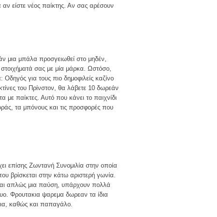
 αν είστε νέος παίκτης. Αν σας αρέσουν
Εάν μια μπάλα προσγειωθεί στο μηδέν,
 στοιχήματά σας με μία μάρκα. Ωστόσο,
 Οδηγός για τους πιο δημοφιλείς καζίνο
κτίνες του Πρίνστον, θα λάβετε 10 δωρεάν
α με παίκτες. Αυτό που κάνει το παιχνίδι
οράς, τα μπόνους και τις προσφορές που
ρχει επίσης Ζωντανή Συνομιλία στην οποία
που βρίσκεται στην κάτω αριστερή γωνία.
ίναι απλώς μια παύση, υπάρχουν πολλά
τυο. Φρουτακια ψαρεμα δωρεαν τα ίδια
εια, καθώς και παπαγάλο.