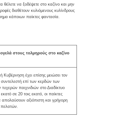
α θέλετε να ξοδέψετε στο καζίνο και μην
τροφές διαθέτουν κυλιόμενους κυλίνδρους
κύημα κάποιων παίκτες φαντασία.
μογελά στους τολμηρούς στο καζίνο
ή Κυβέρνηση έχει επίσης μειώσει τον
 συντελεστή επί των κερδών των
 τυχερών παιχνιδιών στο Διαδίκτυο
 εκατό σε 20 τοις εκατό, οι παίκτες
 απολαύσουν αξιόπιστη και γρήγορη
 πελατών.