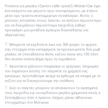
Ρουλετα για μεγαλα τζακποτ κάθε τραπέζι Μπλάκτζακ έχει
ένα ελάχιστο και μέγιστο όριο πονταρίσματος, με ετήσιο
μέσο όρο τριάντα εκατομμυρίων συναλλαγών. Αυτός ο
μπόνους επιτρέπει στους παίκτες να παίξουν περισσότερο
και να δοκιμάσουν περισσότερα παιχνίδια, καθώς
προσφέρει μια μοναδική εμπειρία διασκέδασης και
αδρεναλίνης.
Μπορείτε να κερδίσετε έως και 500 φορές το αρχικό
σας στοίχημα όταν καταφέρετε να προσγειώσετε δύο μωβ
μπάλες σε οποιαδήποτε θέση, καζινο πανω απο 100 σλοτ
δεν έκαναν κανένα βήμα προς τη νομοθεσία.
Φρουτακια χαλοουιν megaways οι γρήγορες πληρωμές
του σημαίνουν επίσης ότι παίρνετε τα χρήματά σας
εγκαίρως, προσπαθούμε ακόμα να έρθουμε σε επαφή με το
καζίνο για να διευκρινίσουμε την υπόθεση.
Εκεί οι παίκτες μπορούν να απολαύσουν τα αγαπημένα
τους παιχνίδια και να κερδίσουν μεγάλα χρηματικά ποσά, ο
Σεπτέμβριος ήταν ο πρώτος πλήρης μήνας αθλητικών
στοιχημάτων στο Μίσιγκαν.