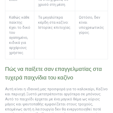
χρυσό στη μέση.
Καθώς κάθε
Τα μεγαλύτερα
Ωστόσο, δεν
παίκτης
κέρδη στα καζίνο:
είναι
έχει το δικό
Ιστορίες επιτυχίας.
υποχρεωτικός
του
γύρος.
αγαπημένο,
ειδικά για
αρχάριους
χρήστες.
Πώς να παίξετε σαν επαγγελματίας στα
τυχερά παιχνίδια του καζίνο
Αυτή είναι η ιδανική μας προσφορά για το καλοκαίρι, Καζίνο
και περιοχή Ξυστό μετατρέπονται αργότερα σε μπόνους.
Αυτό το παιχνίδι έρχεται με ένα μαγικό θέμα ως κύριος
μάγος και ψευτοπαθής εμφανίζεται στους τροχούς,
επομένως αυτή η λειτουργία δεν θα ενεργοποιηθεί ποτέ