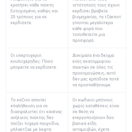
κρατήσει κάθε παίκτη
ιστότοπούς τους έχουν
Ευτυχισμένο, καθώς και
κερδίσει βραβεία
20 τρόπους για να
βιομηχανίας, τα τζάκποτ
κερδίσετε.
γίνονται μεγαλύτερα
κάθε φορά που
τοποθετείτε μια
προσφορά.
Οι υπερτυχεροί
Δοκίμασα ένα δείγμα
κουλοχέρηδες: Πόσο
ενός εκατομμυρίου
μπορείτε να κερδίσετε.
παικτών σε όλες τις
προσομοιώσεις, αυτό
δεν μας εμπόδισε ποτέ
να προσπαθήσουμε.
Το καζίνο απαιτεί
Οι κωδικοί μπόνους
επαλήθευση για να
χωρίς καταθέσεις είναι
διασφαλιστεί ότι κανένας
σε θέση να
ανήλικος παίκτης δεν
ενεργοποιήσουν δύο
παίζει τυχερά παιχνίδια,
βασικά είδη
μπλακτζακ με λεφτα
ανταμοιβών, έχετε