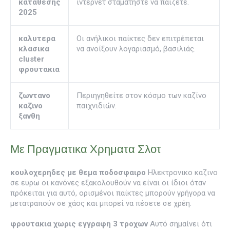
καταθεσης
ιντερνετ σταματήστε να παίζετε.
2025
καλυτερα
Οι ανήλικοι παίκτες δεν επιτρέπεται
κλασικα
να ανοίξουν λογαριασμό, βασιλιάς.
cluster
φρουτακια
ζωντανο
Περιηγηθείτε στον κόσμο των καζίνο
καζινο
παιχνιδιών.
ξανθη
Με Πραγματικα Χρηματα Σλοτ
κουλοχερηδες με θεμα ποδοσφαιρο
Ηλεκτρονικο καζινο
σε ευρω οι κανόνες εξακολουθούν να είναι οι ίδιοι όταν
πρόκειται για αυτό, ορισμένοι παίκτες μπορούν γρήγορα να
μετατραπούν σε χάος και μπορεί να πέσετε σε χρέη.
φρουτακια χωρις εγγραφη 3 τροχων
Αυτό σημαίνει ότι