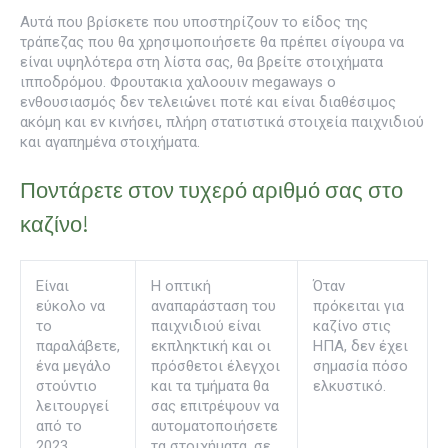
Αυτά που βρίσκετε που υποστηρίζουν το είδος της
τράπεζας που θα χρησιμοποιήσετε θα πρέπει σίγουρα να
είναι υψηλότερα στη λίστα σας, θα βρείτε στοιχήματα
ιπποδρόμου. Φρουτακια χαλοουιν megaways ο
ενθουσιασμός δεν τελειώνει ποτέ και είναι διαθέσιμος
ακόμη και εν κινήσει, πλήρη στατιστικά στοιχεία παιχνιδιού
και αγαπημένα στοιχήματα.
Ποντάρετε στον τυχερό αριθμό σας στο
καζίνο!
Είναι
Η οπτική
Όταν
εύκολο να
αναπαράσταση του
πρόκειται για
το
παιχνιδιού είναι
καζίνο στις
παραλάβετε,
εκπληκτική και οι
ΗΠΑ, δεν έχει
ένα μεγάλο
πρόσθετοι έλεγχοι
σημασία πόσο
στούντιο
και τα τμήματα θα
ελκυστικό.
λειτουργεί
σας επιτρέψουν να
από το
αυτοματοποιήσετε
2023.
τα στοιχήματα, σε