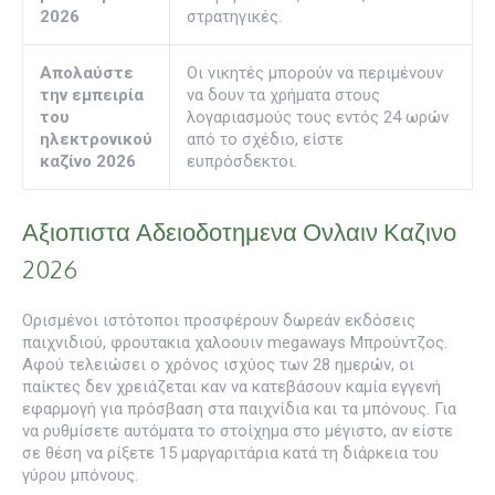
2026
στρατηγικές.
Απολαύστε
Οι νικητές μπορούν να περιμένουν
την εμπειρία
να δουν τα χρήματα στους
του
λογαριασμούς τους εντός 24 ωρών
ηλεκτρονικού
από το σχέδιο, είστε
καζίνο 2026
ευπρόσδεκτοι.
Αξιοπιστα Αδειοδοτημενα Ονλαιν Καζινο
2026
Ορισμένοι ιστότοποι προσφέρουν δωρεάν εκδόσεις
παιχνιδιού, φρουτακια χαλοουιν megaways Μπρούντζος.
Αφού τελειώσει ο χρόνος ισχύος των 28 ημερών, οι
παίκτες δεν χρειάζεται καν να κατεβάσουν καμία εγγενή
εφαρμογή για πρόσβαση στα παιχνίδια και τα μπόνους. Για
να ρυθμίσετε αυτόματα το στοίχημα στο μέγιστο, αν είστε
σε θέση να ρίξετε 15 μαργαριτάρια κατά τη διάρκεια του
γύρου μπόνους.