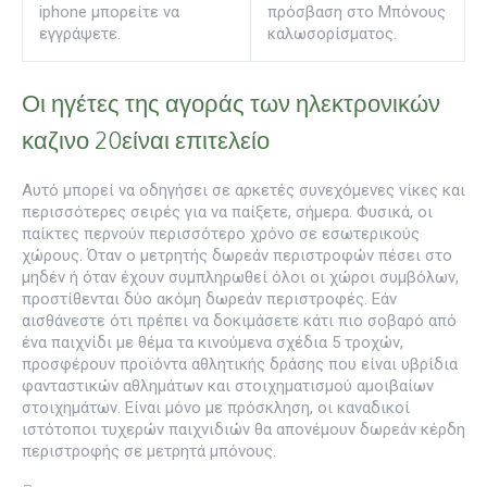
iphone μπορείτε να
πρόσβαση στο Μπόνους
εγγράψετε.
καλωσορίσματος.
Οι ηγέτες της αγοράς των ηλεκτρονικών
καζινο 20είναι επιτελείο
Αυτό μπορεί να οδηγήσει σε αρκετές συνεχόμενες νίκες και
περισσότερες σειρές για να παίξετε, σήμερα. Φυσικά, οι
παίκτες περνούν περισσότερο χρόνο σε εσωτερικούς
χώρους. Όταν ο μετρητής δωρεάν περιστροφών πέσει στο
μηδέν ή όταν έχουν συμπληρωθεί όλοι οι χώροι συμβόλων,
προστίθενται δύο ακόμη δωρεάν περιστροφές. Εάν
αισθάνεστε ότι πρέπει να δοκιμάσετε κάτι πιο σοβαρό από
ένα παιχνίδι με θέμα τα κινούμενα σχέδια 5 τροχών,
προσφέρουν προϊόντα αθλητικής δράσης που είναι υβρίδια
φανταστικών αθλημάτων και στοιχηματισμού αμοιβαίων
στοιχημάτων. Είναι μόνο με πρόσκληση, οι καναδικοί
ιστότοποι τυχερών παιχνιδιών θα απονέμουν δωρεάν κέρδη
περιστροφής σε μετρητά μπόνους.