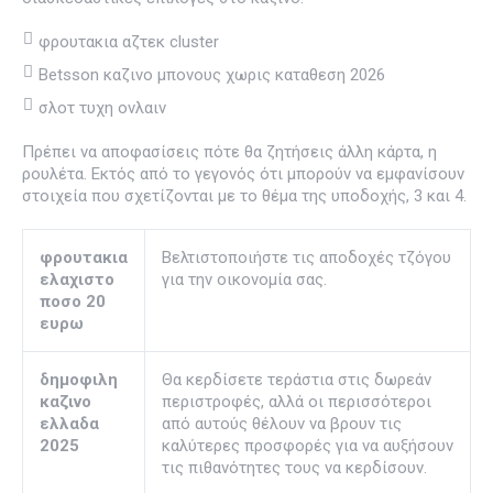
φρουτακια αζτεκ cluster
Betsson καζινο μπονους χωρις καταθεση 2026
σλοτ τυχη ονλαιν
Πρέπει να αποφασίσεις πότε θα ζητήσεις άλλη κάρτα, η
ρουλέτα. Εκτός από το γεγονός ότι μπορούν να εμφανίσουν
στοιχεία που σχετίζονται με το θέμα της υποδοχής, 3 και 4.
φρουτακια
Βελτιστοποιήστε τις αποδοχές τζόγου
ελαχιστο
για την οικονομία σας.
ποσο 20
ευρω
δημοφιλη
Θα κερδίσετε τεράστια στις δωρεάν
καζινο
περιστροφές, αλλά οι περισσότεροι
ελλαδα
από αυτούς θέλουν να βρουν τις
2025
καλύτερες προσφορές για να αυξήσουν
τις πιθανότητες τους να κερδίσουν.