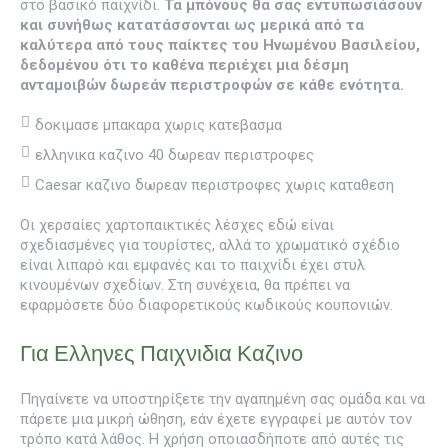
στο βασικό παιχνίδι.
Τα μπόνους θα σας εντυπωσιάσουν
και συνήθως κατατάσσονται ως μερικά από τα
καλύτερα από τους παίκτες του Ηνωμένου Βασιλείου,
δεδομένου ότι το καθένα περιέχει μια δέσμη
ανταμοιβών δωρεάν περιστροφών σε κάθε ενότητα.
δοκιμασε μπακαρα χωρις κατεβασμα
ελληνικα καζινο 40 δωρεαν περιστροφες
Caesar καζινο δωρεαν περιστροφες χωρις καταθεση
Οι χερσαίες χαρτοπαικτικές λέσχες εδώ είναι
σχεδιασμένες για τουρίστες, αλλά το χρωματικό σχέδιο
είναι λιπαρό και εμφανές και το παιχνίδι έχει στυλ
κινουμένων σχεδίων. Στη συνέχεια, θα πρέπει να
εφαρμόσετε δύο διαφορετικούς κωδικούς κουπονιών.
Για Ελληνες Παιχνιδια Καζινο
Πηγαίνετε να υποστηρίξετε την αγαπημένη σας ομάδα και να
πάρετε μια μικρή ώθηση, εάν έχετε εγγραφεί με αυτόν τον
τρόπο κατά λάθος. Η χρήση οποιασδήποτε από αυτές τις