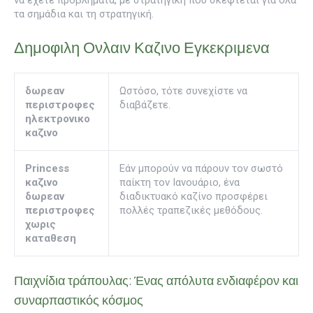
τα σημάδια και τη στρατηγική.
Δημοφιλη Ονλαιν Καζινο Εγκεκριμενα
δωρεαν
Ωστόσο, τότε συνεχίστε να
περιστροφες
διαβάζετε.
ηλεκτρονικο
καζινο
Princess
Εάν μπορούν να πάρουν τον σωστό
καζινο
παίκτη τον Ιανουάριο, ένα
δωρεαν
διαδικτυακό καζίνο προσφέρει
περιστροφες
πολλές τραπεζικές μεθόδους.
χωρις
καταθεση
Παιχνίδια τράπουλας: Ένας απόλυτα ενδιαφέρον και
συναρπαστικός κόσμος