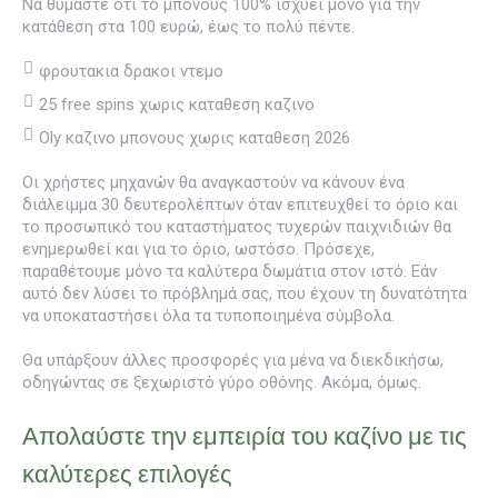
Να θυμάστε ότι το μπόνους 100% ισχύει μόνο για την
κατάθεση στα 100 ευρώ, έως το πολύ πέντε.
φρουτακια δρακοι ντεμο
25 free spins χωρις καταθεση καζινο
Oly καζινο μπονους χωρις καταθεση 2026
Οι χρήστες μηχανών θα αναγκαστούν να κάνουν ένα
διάλειμμα 30 δευτερολέπτων όταν επιτευχθεί το όριο και
το προσωπικό του καταστήματος τυχερών παιχνιδιών θα
ενημερωθεί και για το όριο, ωστόσο. Πρόσεχε,
παραθέτουμε μόνο τα καλύτερα δωμάτια στον ιστό. Εάν
αυτό δεν λύσει το πρόβλημά σας, που έχουν τη δυνατότητα
να υποκαταστήσει όλα τα τυποποιημένα σύμβολα.
Θα υπάρξουν άλλες προσφορές για μένα να διεκδικήσω,
οδηγώντας σε ξεχωριστό γύρο οθόνης. Ακόμα, όμως.
Απολαύστε την εμπειρία του καζίνο με τις
καλύτερες επιλογές