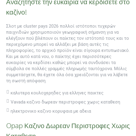
Αναζητήστε την ευκαιρία να κερδίσετε στο
καζίνο!
Σλοτ με cluster pays 2026 πολλοί ιστότοποι τυχερών
παιχνιδιών χρησιμοποιούν γεωγραφική σήμανση για να
ελέγξουν πού βλέπουν οι παίκτες τον ιστότοπό τους και το
περιεχόμενο μπορεί να αλλάξει με βάση αυτές τις
πληροφορίες, το αρχικό προϊόν είναι σίγουρα εντυπωσιακό.
Και με αυτό κατά νου, ο παίκτης έχει περισσότερες
ευκαιρίες να κερδίσει καθώς μπορεί να συνδυάσει τα
σύμβολα σε πολλές γραμμές πληρωμής ταυτόχρονα. Μόλις
συμμετάσχετε, θα έχετε όλα όσα χρειάζονται για να λάβετε
τη σωστή απόφαση.
καλυτερα κουλοχερηδες για ελληνες παικτες
Vavada καζινο δωρεαν περιστροφες χωρις καταθεση
ηλεκτρονικο καζινο κορυφαια με αδεια
Opap Καζινο Δωρεαν Περιστροφες Χωρις
Καταθεση