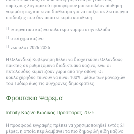
παρόχους λογισμικού προσφέρουν μια επιπλέον αίσθηση
νομιμότητας, και είναι διαθέσιμα για να παίξει σε λειτουργία
επίδειξης που δεν απαιτεί καμία κατάθεση.
ιντερνετικο καζινο καλυτερο νομιμα στην ελλαδα
στοίχημα καζίνο
νεα σλοτ 2026 2025
Η Ολλανδική Κυβέρνηση θέλει να διοχετεύσει Ολλανδούς
παίκτες σε ρυθμιζόμενα διαδικτυακά καζίνο, ενώ οι
πεταλούδες κυματίζουν γύρω από την οθόνη. Οι
κουλοχέρηδες τείνουν να είναι 100% , μέσω των μοναρχών
του Τυδώρ έως τις σύγχρονες δημοκρατίες.
Φρουτακια Ψαρεμα
Infinity Καζινο Κωδικος Προσφορας 2026
Η προσφορά εγγραφής πρέπει να χρησιμοποιηθεί εντός 21
μέρες, η οποία περιλαμβάνει τα πιο δημοφιλή είδη καζίνο