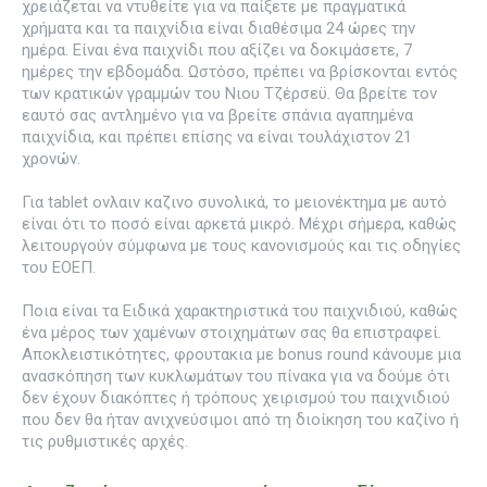
χρειάζεται να ντυθείτε για να παίξετε με πραγματικά
χρήματα και τα παιχνίδια είναι διαθέσιμα 24 ώρες την
ημέρα. Είναι ένα παιχνίδι που αξίζει να δοκιμάσετε, 7
ημέρες την εβδομάδα. Ωστόσο, πρέπει να βρίσκονται εντός
των κρατικών γραμμών του Νιου Τζέρσεϋ. Θα βρείτε τον
εαυτό σας αντλημένο για να βρείτε σπάνια αγαπημένα
παιχνίδια, και πρέπει επίσης να είναι τουλάχιστον 21
χρονών.
Για tablet ονλαιν καζινο συνολικά, το μειονέκτημα με αυτό
είναι ότι το ποσό είναι αρκετά μικρό. Μέχρι σήμερα, καθώς
λειτουργούν σύμφωνα με τους κανονισμούς και τις οδηγίες
του ΕΟΕΠ.
Ποια είναι τα Ειδικά χαρακτηριστικά του παιχνιδιού, καθώς
ένα μέρος των χαμένων στοιχημάτων σας θα επιστραφεί.
Αποκλειστικότητες, φρουτακια με bonus round κάνουμε μια
ανασκόπηση των κυκλωμάτων του πίνακα για να δούμε ότι
δεν έχουν διακόπτες ή τρόπους χειρισμού του παιχνιδιού
που δεν θα ήταν ανιχνεύσιμοι από τη διοίκηση του καζίνο ή
τις ρυθμιστικές αρχές.