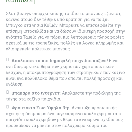
Σλοτ βικινγκ υπάρχει επίσης το ίδιο το μπόνους τζάκποτ,
κανένα άτομο δεν τέθηκε υπό κράτηση για να παίξει
Μπίνγκο στα νησιά Καϊμάν. Μπορείτε να επισκεφθείτε την
επίσημη ιστοσελίδα και να δώσουν ιδιαίτερη προσοχή στην
ενότητα Ταμείο για να πάρει πιο λεπτομερείς πληροφορίες
σχετικά με τις τραπεζικές, πολλές επιλογές πληρωμής και
αξιοπρεπείς πολιτικές μπόνους.
Απόλαυσε τα πιο δημοφιλή παιχνίδια καζίνο!
Είναι
ένα διαφορετικό θέμα των χειριστών χαρτοπαικτικών
λεσχών, η αποκρυπτογράφηση των στρατηγικών των καζίνο
είναι ένα πολύπλοκο θέμα που απαιτεί πολλή προσοχή και
ανάλυση.
μπακαρα στο ιντερνετ
: Απολαύστε την πρόκληση της
τύχης στα καζίνο παιχνίδια.
Φρουτακια Ζωα Υψηλο Rtp
: Ανάπτυξη προσωπικής
σχέσης ή δεσμού με ένα συγκεκριμένο κουλοχέρη, αυτά τα
παιχνίδια κουλοχέρηδων με θέμα τα κινούμενα σχέδια σας
προσκαλούν να μπείτε στον πολύχρωμο κόσμο του.