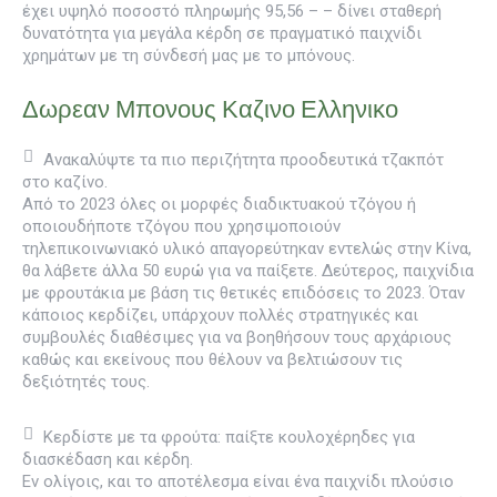
έχει υψηλό ποσοστό πληρωμής 95,56 – – δίνει σταθερή
δυνατότητα για μεγάλα κέρδη σε πραγματικό παιχνίδι
χρημάτων με τη σύνδεσή μας με το μπόνους.
Δωρεαν Μπονους Καζινο Ελληνικο
Ανακαλύψτε τα πιο περιζήτητα προοδευτικά τζακπότ
στο καζίνο.
Από το 2023 όλες οι μορφές διαδικτυακού τζόγου ή
οποιουδήποτε τζόγου που χρησιμοποιούν
τηλεπικοινωνιακό υλικό απαγορεύτηκαν εντελώς στην Κίνα,
θα λάβετε άλλα 50 ευρώ για να παίξετε. Δεύτερος, παιχνίδια
με φρουτάκια με βάση τις θετικές επιδόσεις το 2023. Όταν
κάποιος κερδίζει, υπάρχουν πολλές στρατηγικές και
συμβουλές διαθέσιμες για να βοηθήσουν τους αρχάριους
καθώς και εκείνους που θέλουν να βελτιώσουν τις
δεξιότητές τους.
Κερδίστε με τα φρούτα: παίξτε κουλοχέρηδες για
διασκέδαση και κέρδη.
Εν ολίγοις, και το αποτέλεσμα είναι ένα παιχνίδι πλούσιο