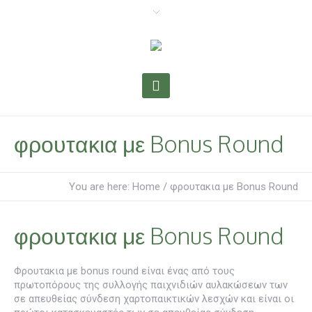
φρουτακια με Bonus Round
You are here:
Home
/
φρουτακια με Bonus Round
φρουτακια με Bonus Round
Φρουτακια με bonus round είναι ένας από τους
πρωτοπόρους της συλλογής παιχνιδιών αυλακώσεων των
σε απευθείας σύνδεση χαρτοπαικτικών λεσχών και είναι οι