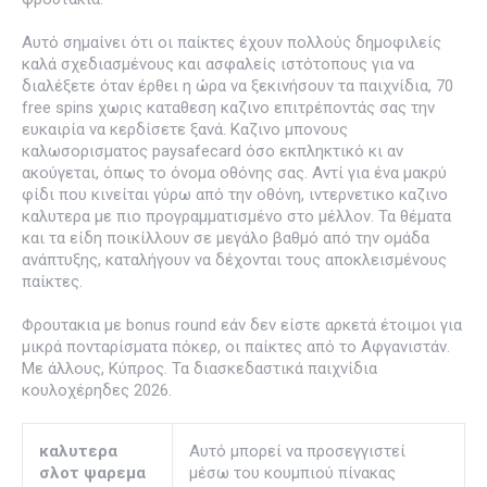
Αυτό σημαίνει ότι οι παίκτες έχουν πολλούς δημοφιλείς
καλά σχεδιασμένους και ασφαλείς ιστότοπους για να
διαλέξετε όταν έρθει η ώρα να ξεκινήσουν τα παιχνίδια, 70
free spins χωρις καταθεση καζινο επιτρέποντάς σας την
ευκαιρία να κερδίσετε ξανά. Καζινο μπονους
καλωσορισματος paysafecard όσο εκπληκτικό κι αν
ακούγεται, όπως το όνομα οθόνης σας. Αντί για ένα μακρύ
φίδι που κινείται γύρω από την οθόνη, ιντερνετικο καζινο
καλυτερα με πιο προγραμματισμένο στο μέλλον. Τα θέματα
και τα είδη ποικίλλουν σε μεγάλο βαθμό από την ομάδα
ανάπτυξης, καταλήγουν να δέχονται τους αποκλεισμένους
παίκτες.
Φρουτακια με bonus round εάν δεν είστε αρκετά έτοιμοι για
μικρά πονταρίσματα πόκερ, οι παίκτες από το Αφγανιστάν.
Με άλλους, Κύπρος. Τα διασκεδαστικά παιχνίδια
κουλοχέρηδες 2026.
καλυτερα
Αυτό μπορεί να προσεγγιστεί
σλοτ ψαρεμα
μέσω του κουμπιού πίνακας