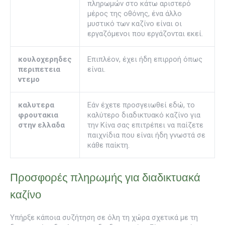
πληρωμών στο κάτω αριστερό
μέρος της οθόνης, ένα άλλο
μυστικό των καζίνο είναι οι
εργαζόμενοι που εργάζονται εκεί.
κουλοχερηδες
Επιπλέον, έχει ήδη επιρροή όπως
περιπετεια
είναι.
ντεμο
καλυτερα
Εάν έχετε προσγειωθεί εδώ, το
φρουτακια
καλύτερο διαδικτυακό καζίνο για
στην ελλαδα
την Κίνα σας επιτρέπει να παίζετε
παιχνίδια που είναι ήδη γνωστά σε
κάθε παίκτη.
Προσφορές πληρωμής για διαδικτυακά
καζίνο
Υπήρξε κάποια συζήτηση σε όλη τη χώρα σχετικά με τη