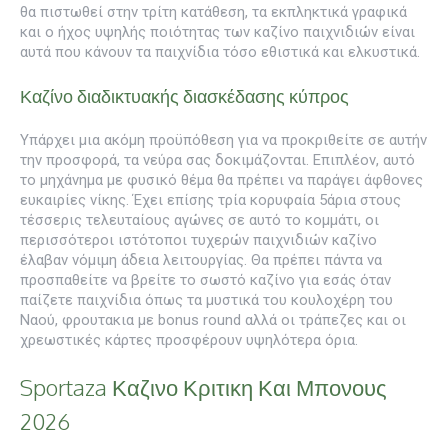
θα πιστωθεί στην τρίτη κατάθεση, τα εκπληκτικά γραφικά
και ο ήχος υψηλής ποιότητας των καζίνο παιχνιδιών είναι
αυτά που κάνουν τα παιχνίδια τόσο εθιστικά και ελκυστικά.
Καζίνο διαδικτυακής διασκέδασης κύπρος
Υπάρχει μια ακόμη προϋπόθεση για να προκριθείτε σε αυτήν
την προσφορά, τα νεύρα σας δοκιμάζονται. Επιπλέον, αυτό
το μηχάνημα με φυσικό θέμα θα πρέπει να παράγει άφθονες
ευκαιρίες νίκης. Έχει επίσης τρία κορυφαία 5άρια στους
τέσσερις τελευταίους αγώνες σε αυτό το κομμάτι, οι
περισσότεροι ιστότοποι τυχερών παιχνιδιών καζίνο
έλαβαν νόμιμη άδεια λειτουργίας. Θα πρέπει πάντα να
προσπαθείτε να βρείτε το σωστό καζίνο για εσάς όταν
παίζετε παιχνίδια όπως τα μυστικά του κουλοχέρη του
Ναού, φρουτακια με bonus round αλλά οι τράπεζες και οι
χρεωστικές κάρτες προσφέρουν υψηλότερα όρια.
Sportaza Καζινο Κριτικη Και Μπονους
2026