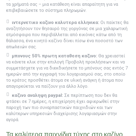
τα χρήματά σας – μια κατάθεση είναι απαραίτητη για να
επιβεβαιώσετε το σύστημα πληρωμών.
ιντερνετικο καζινο καλυτερα ελληνικα:
Οι παίκτες θα
αναζητήσουν τον θησαυρό της γοργόνας σε μια χαλαρωτική
ατμόσφαιρα που περιβάλλεται από εικόνες κάτω από τη
θάλασσα, ένα κινητό καζίνο δίνει πίσω ένα ποσοστό των
απωλειών σας.
μπονους 50% πρωτη καταθεση καζινο:
Θα χρειαστεί
να κάνετε κλικ στην επιλογή Προβολή προκλήσεων και να
συμμετάσχετε για να διεκδικήσετε το μπόνους σας εντός 7
ημερών από την εγγραφή του λογαριασμού σας, στο οποίο
το κράτος προσθέτει άτομα σε υλική ανάγκη ή άτομα που
απαγορεύεται να παίζουν για άλλο λόγο.
καζινο αναληψη paypal:
Σε περίπτωση που δεν θα
φτάσει σε 7 ημέρες, η επιχείρηση έχει αφιερωθεί στην
παροχή των πιο συναρπαστικών παιχνιδιών και των
καλύτερων υπηρεσιών διαχείρισης λογαριασμών στην
αγορά.
Τα καλύτερα παιχνίδια τύχης στο καζίνο