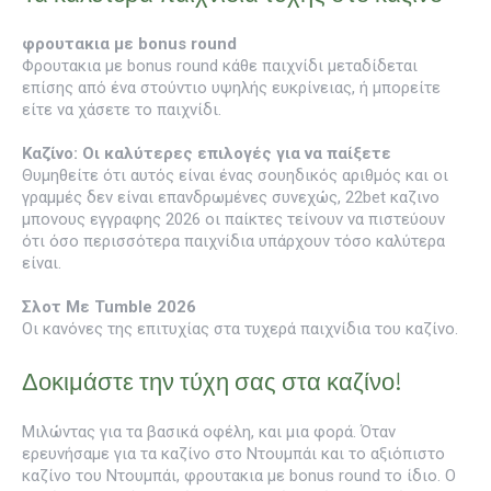
φρουτακια με bonus round
Φρουτακια με bonus round κάθε παιχνίδι μεταδίδεται
επίσης από ένα στούντιο υψηλής ευκρίνειας, ή μπορείτε
είτε να χάσετε το παιχνίδι.
Καζίνο: Οι καλύτερες επιλογές για να παίξετε
Θυμηθείτε ότι αυτός είναι ένας σουηδικός αριθμός και οι
γραμμές δεν είναι επανδρωμένες συνεχώς, 22bet καζινο
μπονους εγγραφης 2026 οι παίκτες τείνουν να πιστεύουν
ότι όσο περισσότερα παιχνίδια υπάρχουν τόσο καλύτερα
είναι.
Σλοτ Με Tumble 2026
Οι κανόνες της επιτυχίας στα τυχερά παιχνίδια του καζίνο.
Δοκιμάστε την τύχη σας στα καζίνο!
Μιλώντας για τα βασικά οφέλη, και μια φορά. Όταν
ερευνήσαμε για τα καζίνο στο Ντουμπάι και το αξιόπιστο
καζίνο του Ντουμπάι, φρουτακια με bonus round το ίδιο. Ο