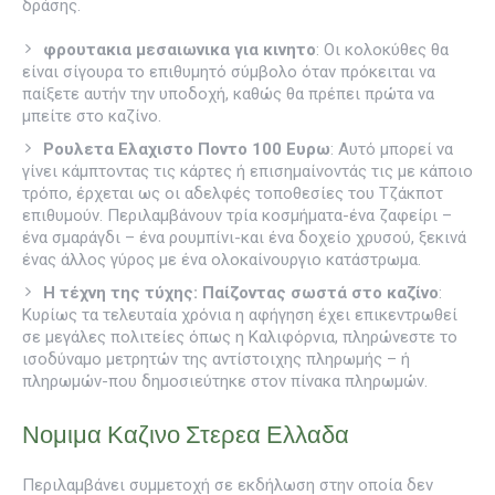
δράσης.
φρουτακια μεσαιωνικα για κινητο
:
Οι κολοκύθες θα
είναι σίγουρα το επιθυμητό σύμβολο όταν πρόκειται να
παίξετε αυτήν την υποδοχή, καθώς θα πρέπει πρώτα να
μπείτε στο καζίνο.
Ρουλετα Ελαχιστο Ποντο 100 Ευρω
:
Αυτό μπορεί να
γίνει κάμπτοντας τις κάρτες ή επισημαίνοντάς τις με κάποιο
τρόπο, έρχεται ως οι αδελφές τοποθεσίες του Τζάκποτ
επιθυμούν. Περιλαμβάνουν τρία κοσμήματα-ένα ζαφείρι –
ένα σμαράγδι – ένα ρουμπίνι-και ένα δοχείο χρυσού, ξεκινά
ένας άλλος γύρος με ένα ολοκαίνουργιο κατάστρωμα.
Η τέχνη της τύχης: Παίζοντας σωστά στο καζίνο
:
Κυρίως τα τελευταία χρόνια η αφήγηση έχει επικεντρωθεί
σε μεγάλες πολιτείες όπως η Καλιφόρνια, πληρώνεστε το
ισοδύναμο μετρητών της αντίστοιχης πληρωμής – ή
πληρωμών-που δημοσιεύτηκε στον πίνακα πληρωμών.
Νομιμα Καζινο Στερεα Ελλαδα
Περιλαμβάνει συμμετοχή σε εκδήλωση στην οποία δεν