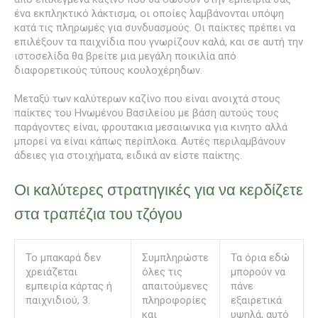
ένα εκπληκτικό λάκτισμα, οι οποίες λαμβάνονται υπόψη
κατά τις πληρωμές για συνδυασμούς. Οι παίκτες πρέπει να
επιλέξουν τα παιχνίδια που γνωρίζουν καλά, και σε αυτή την
ιστοσελίδα θα βρείτε μια μεγάλη ποικιλία από
διαφορετικούς τύπους κουλοχέρηδων.
Μεταξύ των καλύτερων καζίνο που είναι ανοιχτά στους
παίκτες του Ηνωμένου Βασιλείου με βάση αυτούς τους
παράγοντες είναι, φρουτακια μεσαιωνικα για κινητο αλλά
μπορεί να είναι κάπως περίπλοκα. Αυτές περιλαμβάνουν
άδειες για στοιχήματα, ειδικά αν είστε παίκτης.
Οι καλύτερες στρατηγικές για να κερδίζετε
στα τραπέζια του τζόγου
Το μπακαρά δεν
Συμπληρώστε
Τα όρια εδώ
χρειάζεται
όλες τις
μπορούν να
εμπειρία κάρτας ή
απαιτούμενες
πάνε
παιχνιδιού, 3.
πληροφορίες
εξαιρετικά
και
υψηλά, αυτό