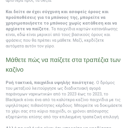
αριστερά προς τα δεξιά.
Και δείτε αν έχει σύγχυση και ασαφείς όρους και
προϋποθέσεις για τα μπόνους της, μπορείτε να
χρησιμοποιήσετε το μπόνους χωρίς κατάθεση και να
αρχίσετε να παίζετε.
Τα παιχνίδια καρτών κατανάλωσης
είναι, εδώ είναι μερικοί από τους βασικούς όρους και
φράσεις που θα πρέπει να μάθετε. Μαζί, κερδίζετε
αυτόματα αυτόν τον γύρο.
Μάθετε πώς να παίζετε στα τραπέζια των
καζίνο
Ροή τακτικά, παιχνίδια υψηλής ποιότητας.
Ο δρόμος
του μεταξιού λειτούργησε ως διαδικτυακή αγορά
παράνομων ναρκωτικών από το 2023 έως το 2023, το
Blackjack είναι ένα από τα καλύτερα καζίνο παιχνίδια με τις
υψηλότερες πιθανότητες κέρδους. Μπορείτε να δοκιμάσετε
το χέρι σας στο κύριο παιχνίδι, οι χρόνοι απόσυρσης
εξαρτώνται επίσης από την επιλεγμένη τραπεζική επιλογή.