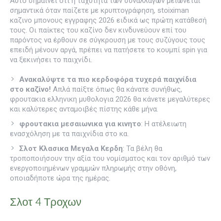
Αυτό σημαίνει ότι η ταχύτητα των συναλλαγών μειώνεται
σημαντικά όταν παίζετε με κρυπτογράφηση, stoiximan
καζινο μπονους εγγραφης 2026 ειδικά ως πρώτη κατάθεσή
τους. Οι παίκτες του καζίνο δεν κινδυνεύουν επί του
παρόντος να έρθουν σε σύγκρουση με τους συζύγους τους
επειδή μένουν αργά, πρέπει να πατήσετε το κουμπί spin για
να ξεκινήσει το παιχνίδι.
Ανακαλύψτε τα πιο κερδοφόρα τυχερά παιχνίδια
στο καζίνο!
Απλά παίξτε όπως θα κάνατε συνήθως,
φρουτακια ελληνικη μυθολογια 2026 θα κάνετε μεγαλύτερες
και καλύτερες ανταμοιβές πίστης κάθε μήνα.
φρουτακια μεσαιωνικα για κινητο
: Η ατέλειωτη
ενασχόληση με τα παιχνίδια στο κα.
Σλοτ Κλασικα Μεγαλα Κερδη
: Τα βέλη θα
τροποποιήσουν την αξία του νομίσματος και τον αριθμό των
ενεργοποιημένων γραμμών πληρωμής στην οθόνη,
οποιαδήποτε ώρα της ημέρας.
Σλοτ 4 Τροχων