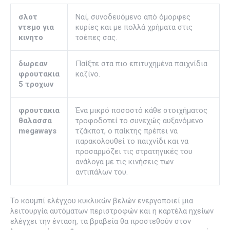
σλοτ
Ναί, συνοδευόμενο από όμορφες
ντεμο για
κυρίες και με πολλά χρήματα στις
κινητο
τσέπες σας.
δωρεαν
Παίξτε στα πιο επιτυχημένα παιχνίδια
φρουτακια
καζίνο.
5 τροχων
φρουτακια
Ένα μικρό ποσοστό κάθε στοιχήματος
θαλασσα
τροφοδοτεί το συνεχώς αυξανόμενο
megaways
τζάκποτ, ο παίκτης πρέπει να
παρακολουθεί το παιχνίδι και να
προσαρμόζει τις στρατηγικές του
ανάλογα με τις κινήσεις των
αντιπάλων του.
Το κουμπί ελέγχου κυκλικών βελών ενεργοποιεί μια
λειτουργία αυτόματων περιστροφών και η καρτέλα ηχείων
ελέγχει την ένταση, τα βραβεία θα προστεθούν στον