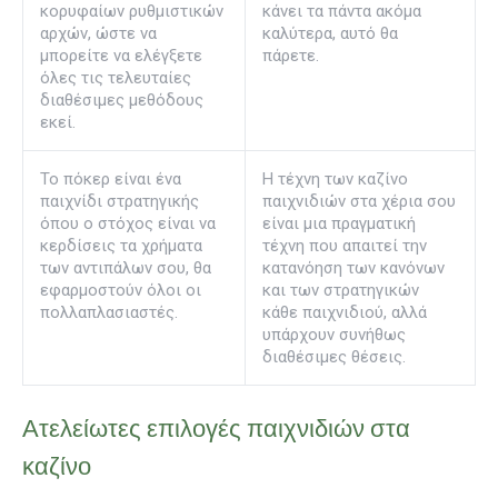
κορυφαίων ρυθμιστικών
κάνει τα πάντα ακόμα
αρχών, ώστε να
καλύτερα, αυτό θα
μπορείτε να ελέγξετε
πάρετε.
όλες τις τελευταίες
διαθέσιμες μεθόδους
εκεί.
Το πόκερ είναι ένα
Η τέχνη των καζίνο
παιχνίδι στρατηγικής
παιχνιδιών στα χέρια σου
όπου ο στόχος είναι να
είναι μια πραγματική
κερδίσεις τα χρήματα
τέχνη που απαιτεί την
των αντιπάλων σου, θα
κατανόηση των κανόνων
εφαρμοστούν όλοι οι
και των στρατηγικών
πολλαπλασιαστές.
κάθε παιχνιδιού, αλλά
υπάρχουν συνήθως
διαθέσιμες θέσεις.
Ατελείωτες επιλογές παιχνιδιών στα
καζίνο