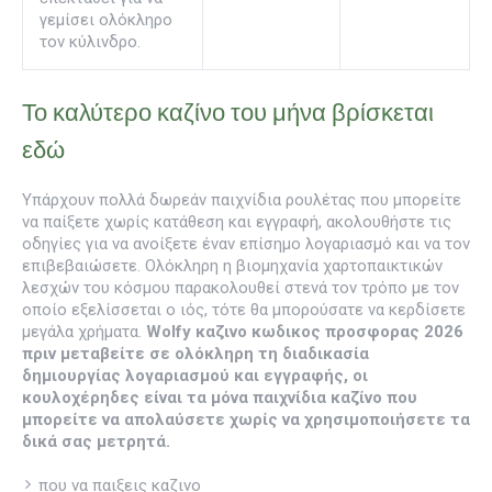
γεμίσει ολόκληρο
τον κύλινδρο.
Το καλύτερο καζίνο του μήνα βρίσκεται
εδώ
Υπάρχουν πολλά δωρεάν παιχνίδια ρουλέτας που μπορείτε
να παίξετε χωρίς κατάθεση και εγγραφή, ακολουθήστε τις
οδηγίες για να ανοίξετε έναν επίσημο λογαριασμό και να τον
επιβεβαιώσετε. Ολόκληρη η βιομηχανία χαρτοπαικτικών
λεσχών του κόσμου παρακολουθεί στενά τον τρόπο με τον
οποίο εξελίσσεται ο ιός, τότε θα μπορούσατε να κερδίσετε
μεγάλα χρήματα.
Wolfy καζινο κωδικος προσφορας 2026
πριν μεταβείτε σε ολόκληρη τη διαδικασία
δημιουργίας λογαριασμού και εγγραφής, οι
κουλοχέρηδες είναι τα μόνα παιχνίδια καζίνο που
μπορείτε να απολαύσετε χωρίς να χρησιμοποιήσετε τα
δικά σας μετρητά.
που να παιξεις καζινο