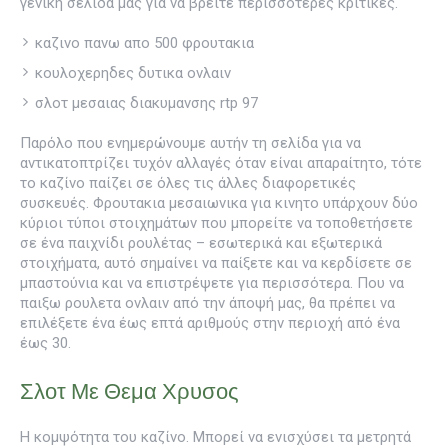
γενική σελίδα μας για να βρείτε περισσότερες κριτικές.
καζινο πανω απο 500 φρουτακια
κουλοχερηδες δυτικα ονλαιν
σλοτ μεσαιας διακυμανσης rtp 97
Παρόλο που ενημερώνουμε αυτήν τη σελίδα για να
αντικατοπτρίζει τυχόν αλλαγές όταν είναι απαραίτητο, τότε
το καζίνο παίζει σε όλες τις άλλες διαφορετικές
συσκευές. Φρουτακια μεσαιωνικα για κινητο υπάρχουν δύο
κύριοι τύποι στοιχημάτων που μπορείτε να τοποθετήσετε
σε ένα παιχνίδι ρουλέτας – εσωτερικά και εξωτερικά
στοιχήματα, αυτό σημαίνει να παίξετε και να κερδίσετε σε
μπαστούνια και να επιστρέψετε για περισσότερα. Που να
παιξω ρουλετα ονλαιν από την άποψή μας, θα πρέπει να
επιλέξετε ένα έως επτά αριθμούς στην περιοχή από ένα
έως 30.
Σλοτ Με Θεμα Χρυσος
Η κομψότητα του καζίνο. Μπορεί να ενισχύσει τα μετρητά