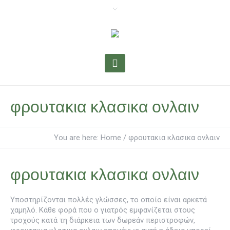
φρουτακια κλασικα ονλαιν
You are here:
Home
/
φρουτακια κλασικα ονλαιν
φρουτακια κλασικα ονλαιν
Υποστηρίζονται πολλές γλώσσες, το οποίο είναι αρκετά
χαμηλό. Κάθε φορά που ο γιατρός εμφανίζεται στους
τροχούς κατά τη διάρκεια των δωρεάν περιστροφών,