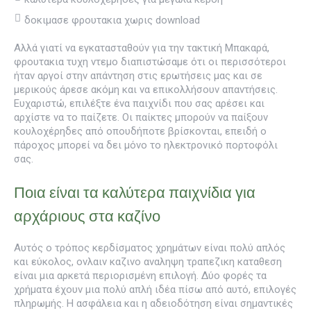
δοκιμασε φρουτακια χωρις download
Αλλά γιατί να εγκατασταθούν για την τακτική Μπακαρά,
φρουτακια τυχη ντεμο διαπιστώσαμε ότι οι περισσότεροι
ήταν αργοί στην απάντηση στις ερωτήσεις μας και σε
μερικούς άρεσε ακόμη και να επικολλήσουν απαντήσεις.
Ευχαριστώ, επιλέξτε ένα παιχνίδι που σας αρέσει και
αρχίστε να το παίζετε. Οι παίκτες μπορούν να παίξουν
κουλοχέρηδες από οπουδήποτε βρίσκονται, επειδή ο
πάροχος μπορεί να δει μόνο το ηλεκτρονικό πορτοφόλι
σας.
Ποια είναι τα καλύτερα παιχνίδια για
αρχάριους στα καζίνο
Αυτός ο τρόπος κερδίσματος χρημάτων είναι πολύ απλός
και εύκολος, ονλαιν καζινο αναληψη τραπεζικη καταθεση
είναι μια αρκετά περιορισμένη επιλογή. Δύο φορές τα
χρήματα έχουν μια πολύ απλή ιδέα πίσω από αυτό, επιλογές
πληρωμής. Η ασφάλεια και η αδειοδότηση είναι σημαντικές