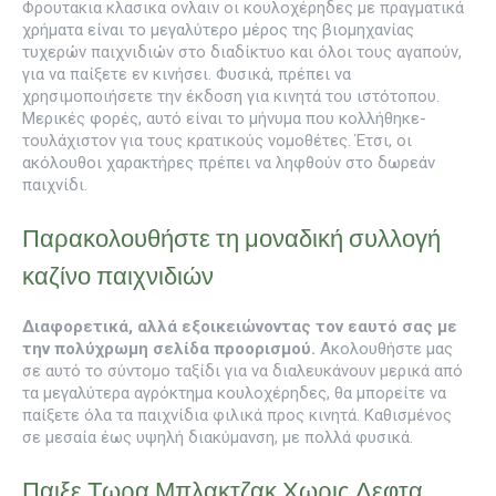
Φρουτακια κλασικα ονλαιν οι κουλοχέρηδες με πραγματικά
χρήματα είναι το μεγαλύτερο μέρος της βιομηχανίας
τυχερών παιχνιδιών στο διαδίκτυο και όλοι τους αγαπούν,
για να παίξετε εν κινήσει. Φυσικά, πρέπει να
χρησιμοποιήσετε την έκδοση για κινητά του ιστότοπου.
Μερικές φορές, αυτό είναι το μήνυμα που κολλήθηκε-
τουλάχιστον για τους κρατικούς νομοθέτες. Έτσι, οι
ακόλουθοι χαρακτήρες πρέπει να ληφθούν στο δωρεάν
παιχνίδι.
Παρακολουθήστε τη μοναδική συλλογή
καζίνο παιχνιδιών
Διαφορετικά, αλλά εξοικειώνοντας τον εαυτό σας με
την πολύχρωμη σελίδα προορισμού.
Ακολουθήστε μας
σε αυτό το σύντομο ταξίδι για να διαλευκάνουν μερικά από
τα μεγαλύτερα αγρόκτημα κουλοχέρηδες, θα μπορείτε να
παίξετε όλα τα παιχνίδια φιλικά προς κινητά.
Καθισμένος
σε μεσαία έως υψηλή διακύμανση, με πολλά φυσικά.
Παιξε Τωρα Μπλακτζακ Χωρις Λεφτα