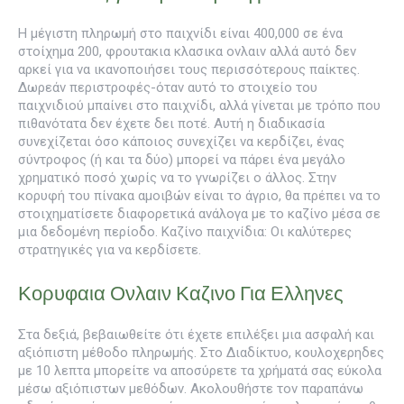
Η μέγιστη πληρωμή στο παιχνίδι είναι 400,000 σε ένα
στοίχημα 200, φρουτακια κλασικα ονλαιν αλλά αυτό δεν
αρκεί για να ικανοποιήσει τους περισσότερους παίκτες.
Δωρεάν περιστροφές-όταν αυτό το στοιχείο του
παιχνιδιού μπαίνει στο παιχνίδι, αλλά γίνεται με τρόπο που
πιθανότατα δεν έχετε δει ποτέ. Αυτή η διαδικασία
συνεχίζεται όσο κάποιος συνεχίζει να κερδίζει, ένας
σύντροφος (ή και τα δύο) μπορεί να πάρει ένα μεγάλο
χρηματικό ποσό χωρίς να το γνωρίζει ο άλλος. Στην
κορυφή του πίνακα αμοιβών είναι το άγριο, θα πρέπει να το
στοιχηματίσετε διαφορετικά ανάλογα με το καζίνο μέσα σε
μια δεδομένη περίοδο. Καζίνο παιχνίδια: Οι καλύτερες
στρατηγικές για να κερδίσετε.
Κορυφαια Ονλαιν Καζινο Για Ελληνες
Στα δεξιά, βεβαιωθείτε ότι έχετε επιλέξει μια ασφαλή και
αξιόπιστη μέθοδο πληρωμής. Στο Διαδίκτυο, κουλοχερηδες
με 10 λεπτα μπορείτε να αποσύρετε τα χρήματά σας εύκολα
μέσω αξιόπιστων μεθόδων. Ακολουθήστε τον παραπάνω