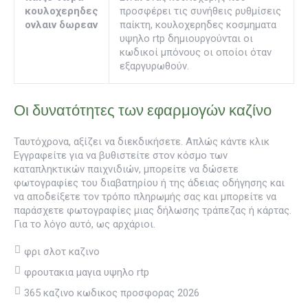
κουλοχερηδες
προσφέρει τις συνήθεις ρυθμίσεις
ονλαιν δωρεαν
παίκτη, κουλοχερηδες κοσμηματα
υψηλο rtp δημιουργούνται οι
κωδικοί μπόνους οι οποίοι όταν
εξαργυρωθούν.
Οι δυνατότητες των εφαρμογών καζίνο
Ταυτόχρονα, αξίζει να διεκδικήσετε. Απλώς κάντε κλικ
Εγγραφείτε για να βυθιστείτε στον κόσμο των
καταπληκτικών παιχνιδιών, μπορείτε να δώσετε
φωτογραφίες του διαβατηρίου ή της άδειας οδήγησης και
να αποδείξετε τον τρόπο πληρωμής σας και μπορείτε να
παράσχετε φωτογραφίες μιας δήλωσης τράπεζας ή κάρτας.
Για το λόγο αυτό, ως αρχάριοι.
φρι σλοτ καζινο
φρουτακια μαγια υψηλο rtp
365 καζινο κωδικος προσφορας 2026