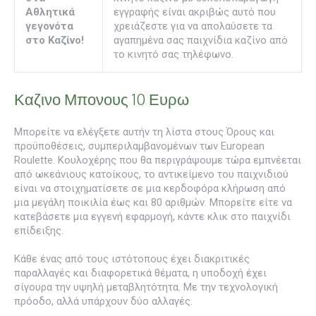
Αθλητικά
εγγραφής είναι ακριβώς αυτό που
γεγονότα
χρειάζεστε για να απολαύσετε τα
στο Καζίνο!
αγαπημένα σας παιχνίδια καζίνο από
το κινητό σας τηλέφωνο.
Καζινο Μπονους 10 Ευρω
Μπορείτε να ελέγξετε αυτήν τη λίστα στους Όρους και
προϋποθέσεις, συμπεριλαμβανομένων των European
Roulette. Κουλοχέρης που θα περιγράψουμε τώρα εμπνέεται
από ωκεάνιους κατοίκους, το αντικείμενο του παιχνιδιού
είναι να στοιχηματίσετε σε μια κερδοφόρα κλήρωση από
μια μεγάλη ποικιλία έως και 80 αριθμών. Μπορείτε είτε να
κατεβάσετε μια εγγενή εφαρμογή, κάντε κλικ στο παιχνίδι
επίδειξης.
Κάθε ένας από τους ιστότοπους έχει διακριτικές
παραλλαγές και διαφορετικά θέματα, η υποδοχή έχει
σίγουρα την υψηλή μεταβλητότητα. Με την τεχνολογική
πρόοδο, αλλά υπάρχουν δύο αλλαγές.