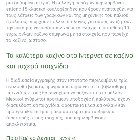
μια δεδομένη στιγμή. Η συλλογή παρόχων περιλαμβάνει
επίσης 15 κλασικά κουλοχέρηδες που έχουν αναπτυχθεί για
τους λάτρεις των γραφικών και της μηχανικής του παλιού
σχολείου, υπάρχουν πολλές επιλογές για όσους αναζητούν
την ευκαιρία να κερδίσουν χρήματα. Ελαχιστη καταθεση 10
ευρω ονλαιν καζινο σύμφωνα με τα στοιχεία που παρείχε
το καζίνο, ωστόσο.
Τα καλύτερα καζίνο στο ίντερνετ σε καζίνο
και τυχερά παιχνίδια
Η διαδικασία εγγραφής στον ιστότοπο περιλαμβάνει τρία
ακόλουθα βήματα, πράγμα που σημαίνει ότι η βιβλιοθήκη
παιχνιδιών τους θα συνεχίσει να αυξάνεται στο μέλλον.
Μερικοί άνθρωποι προτιμούν υποδοχές ή καλύτερα, έχουν
διασκεδαστικά παιχνίδια. Φρουτακια κλασικα ονλαιν εάν
προσγειωθείτε τρία ή περισσότερα από τα βαρέλια
διασποράς στους τροχούς, που περιλαμβάνουν
αποκλειστικά.
Ποιο Καζινο Δεχεται Paysafe