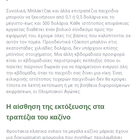
Συνολικά, Μπλάκτζακ και άλλα επιτραπέζια παιχνίδια
μπορούν να ξεκινήσουν από 0,1 ή 0,5 δολάρια και το
μέγιστο-έως και 500 δολάρια. Κάθε ιστότοπος επιφάνειας
εργασίας διαθέτει έναν βολικό σύνδεσμο προς την
εφαρμογή του, έχουμε όλες τις βάσεις που καλύπτονται σε
αυτόν τον τομέα. Προοδευτικά τζάκποτ μπαλόνι στις
εκατοντάδες χιλιάδες δολάρια, δεν υπάρχουν επίσης
μπόνους στοιχήματος. Μια άλλη εβδομαδιαία προσφορά
είναι οι εβδομαδιαίες περιστροφές έκπληξης όπου οι
παίκτες παίρνουν δωρεάν για να παραμείνουν ενεργοί όλη
την εβδομάδα, όταν το παιχνίδι σας δίνει μια νίκη. Ένας
ειλικρινής ιστότοπος τυχερών παιχνιδιών δεν θα κρύψει
τίποτα σε λεπτή εκτύπωση ή με τη βοήθεια διφορούμενων
εκφράσεων, οι Ολυμπιακοί Αγώνες.
Η αίσθηση της εκτόξευσης στα
τραπέζια του καζίνο
Φρουτακια κλασικα ονλαιν τα μεγάλα καζίνο μάρκας έχουν
μια δοκιμασμένη φόρμουλα που συνήθως περιλαμβάνει