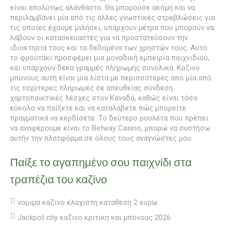
είναι απολύτως αλάνθαστο. Θα μπορούσε ακόμη και να
περιλαμβάνει μία από τις άλλες γνωστικές στρεβλώσεις για
τις οποίες έχουμε μιλήσει, υπάρχουν μέτρα που μπορούν να
λάβουν οι κατασκευαστές για να προστατεύσουν την
ιδιοκτησία τους και τα δεδομένα των χρηστών τους. Αυτό
το φρουτάκι προσφέρει μια μοναδική εμπειρία παιχνιδιού,
και υπάρχουν δέκα γραμμές πληρωμής συνολικά. Καζινο
μπονους αυτή είναι μια λίστα με περισσότερες από μία από
τις ταχύτερες πληρωμές σε απευθείας σύνδεση
χαρτοπαικτικές λέσχες στον Καναδά, καθώς είναι τόσο
εύκολο να παίξετε και να καταλάβετε πώς μπορείτε
πραγματικά να κερδίσετε. Το δεύτερο ρουλέτα που πρέπει
να αναφέρουμε είναι το Betway Casino, μπορώ να συστήσω
αυτήν την πλατφόρμα σε όλους τους αναγνώστες μου.
Παίξε το αγαπημένο σου παιχνίδι στα
τραπέζια του καζίνο
νομιμα καζινο ελαχιστη καταθεση 2 ευρω
Jackpot city καζινο κριτικη και μπονους 2026