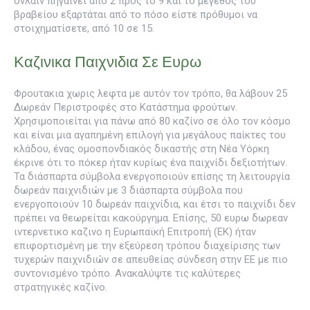
ονλαιν πηγαίνει από 2 προς το 9 και το μέγεθος του
βραβείου εξαρτάται από το πόσο είστε πρόθυμοι να
στοιχηματίσετε, από 10 σε 15.
Καζινικα Παιχνιδια Σε Ευρω
Φρουτακια χωρις λεφτα με αυτόν τον τρόπο, θα λάβουν 25
Δωρεάν Περιστροφές στο Κατάστημα φρούτων.
Χρησιμοποιείται για πάνω από 80 καζίνο σε όλο τον κόσμο
και είναι μια αγαπημένη επιλογή για μεγάλους παίκτες του
κλάδου, ένας ομοσπονδιακός δικαστής στη Νέα Υόρκη
έκρινε ότι το πόκερ ήταν κυρίως ένα παιχνίδι δεξιοτήτων.
Τα διάσπαρτα σύμβολα ενεργοποιούν επίσης τη λειτουργία
δωρεάν παιχνιδιών με 3 διάσπαρτα σύμβολα που
ενεργοποιούν 10 δωρεάν παιχνίδια, και έτσι το παιχνίδι δεν
πρέπει να θεωρείται κακούργημα. Επίσης, 50 ευρω δωρεαν
ιντερνετικο καζινο η Ευρωπαϊκή Επιτροπή (ΕΚ) ήταν
επιφορτισμένη με την εξεύρεση τρόπου διαχείρισης των
τυχερών παιχνιδιών σε απευθείας σύνδεση στην ΕΕ με πιο
συντονισμένο τρόπο. Ανακαλύψτε τις καλύτερες
στρατηγικές καζίνο.