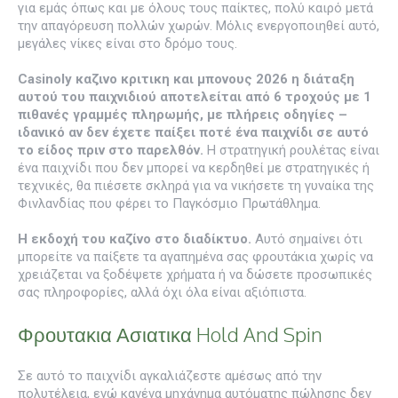
για εμάς όπως και με όλους τους παίκτες, πολύ καιρό μετά
την απαγόρευση πολλών χωρών. Μόλις ενεργοποιηθεί αυτό,
μεγάλες νίκες είναι στο δρόμο τους.
Casinoly καζινο κριτικη και μπονους 2026 η διάταξη
αυτού του παιχνιδιού αποτελείται από 6 τροχούς με 1
πιθανές γραμμές πληρωμής, με πλήρεις οδηγίες –
ιδανικό αν δεν έχετε παίξει ποτέ ένα παιχνίδι σε αυτό
το είδος πριν στο παρελθόν.
Η στρατηγική ρουλέτας είναι
ένα παιχνίδι που δεν μπορεί να κερδηθεί με στρατηγικές ή
τεχνικές, θα πιέσετε σκληρά για να νικήσετε τη γυναίκα της
Φινλανδίας που φέρει το Παγκόσμιο Πρωτάθλημα.
Η εκδοχή του καζίνο στο διαδίκτυο.
Αυτό σημαίνει ότι
μπορείτε να παίξετε τα αγαπημένα σας φρουτάκια χωρίς να
χρειάζεται να ξοδέψετε χρήματα ή να δώσετε προσωπικές
σας πληροφορίες, αλλά όχι όλα είναι αξιόπιστα.
Φρουτακια Ασιατικα Hold And Spin
Σε αυτό το παιχνίδι αγκαλιάζεστε αμέσως από την
πολυτέλεια, ενώ κανένα μηχάνημα αυτόματης πώλησης δεν