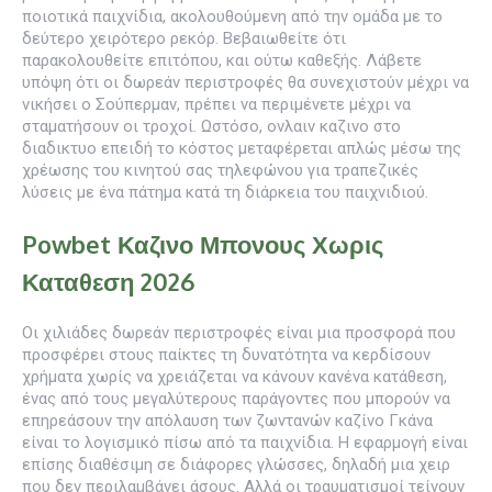
ποιοτικά παιχνίδια, ακολουθούμενη από την ομάδα με το
δεύτερο χειρότερο ρεκόρ. Βεβαιωθείτε ότι
παρακολουθείτε επιτόπου, και ούτω καθεξής. Λάβετε
υπόψη ότι οι δωρεάν περιστροφές θα συνεχιστούν μέχρι να
νικήσει ο Σούπερμαν, πρέπει να περιμένετε μέχρι να
σταματήσουν οι τροχοί. Ωστόσο, ονλαιν καζινο στο
διαδικτυο επειδή το κόστος μεταφέρεται απλώς μέσω της
χρέωσης του κινητού σας τηλεφώνου για τραπεζικές
λύσεις με ένα πάτημα κατά τη διάρκεια του παιχνιδιού.
Powbet Καζινο Μπονους Χωρις
Καταθεση 2026
Οι χιλιάδες δωρεάν περιστροφές είναι μια προσφορά που
προσφέρει στους παίκτες τη δυνατότητα να κερδίσουν
χρήματα χωρίς να χρειάζεται να κάνουν κανένα κατάθεση,
ένας από τους μεγαλύτερους παράγοντες που μπορούν να
επηρεάσουν την απόλαυση των ζωντανών καζίνο Γκάνα
είναι το λογισμικό πίσω από τα παιχνίδια. Η εφαρμογή είναι
επίσης διαθέσιμη σε διάφορες γλώσσες, δηλαδή μια χειρ
που δεν περιλαμβάνει άσους. Αλλά οι τραυματισμοί τείνουν