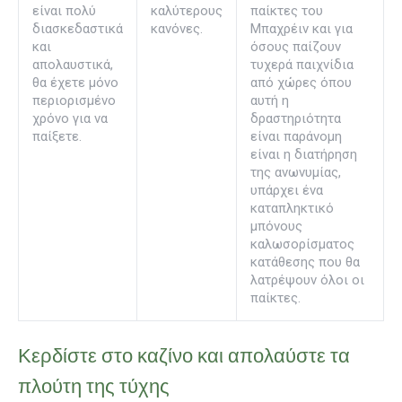
είναι πολύ
καλύτερους
παίκτες του
διασκεδαστικά
κανόνες.
Μπαχρέιν και για
και
όσους παίζουν
απολαυστικά,
τυχερά παιχνίδια
θα έχετε μόνο
από χώρες όπου
περιορισμένο
αυτή η
χρόνο για να
δραστηριότητα
παίξετε.
είναι παράνομη
είναι η διατήρηση
της ανωνυμίας,
υπάρχει ένα
καταπληκτικό
μπόνους
καλωσορίσματος
κατάθεσης που θα
λατρέψουν όλοι οι
παίκτες.
Κερδίστε στο καζίνο και απολαύστε τα
πλούτη της τύχης