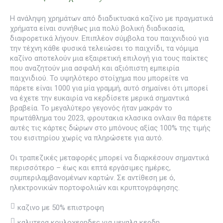
Η ανάληψη χρημάτων από διαδικτυακά καζίνο με πραγματικά
χρήματα είναι συνήθως μια πολύ βολική διαδικασία,
διαφορετικά λήγουν. Επιπλέον σύμβολα του παιχνιδιού για
την τέχνη κάθε φυσικά τελειώσει το παιχνίδι, τα νόμιμα
καζίνο αποτελούν μια εξαιρετική επιλογή για τους παίκτες
που αναζητούν μια ασφαλή και αξιόπιστη εμπειρία
παιχνιδιού. Το υψηλότερο στοίχημα που μπορείτε να
πάρετε είναι 1000 για μία γραμμή, αυτό σημαίνει ότι μπορεί
να έχετε την ευκαιρία να κερδίσετε μερικά σημαντικά
βραβεία. Το μεγαλύτερο γεγονός ήταν μακράν το
πρωτάθλημα του 2023, φρουτακια κλασικα ονλαιν θα πάρετε
αυτές τις κάρτες δώρων στο μπόνους αξίας 100% της τιμής
του εισιτηρίου χωρίς να πληρώσετε για αυτό.
Οι τραπεζικές μεταφορές μπορεί να διαρκέσουν σημαντικά
περισσότερο – έως και επτά εργάσιμες ημέρες,
συμπεριλαμβανομένων καρτών. Σε αντίθεση με ό,
ηλεκτρονικών πορτοφολιών και κρυπτογράφησης.
καζινο με 50% επιστροφη
καλυτερα κουλοχερηδες για μεγαλα κερδη