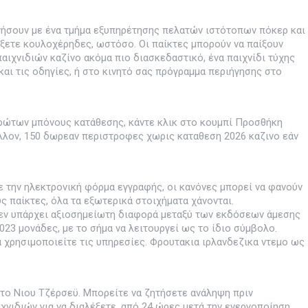
ωνήσουν με ένα τμήμα εξυπηρέτησης πελατών ιστότοπων πόκερ και
αίξετε κουλοχέρηδες, ωστόσο. Οι παίκτες μπορούν να παίξουν
παιχνιδιών καζίνο ακόμα πιο διασκεδαστικό, ένα παιχνίδι τύχης
και τις οδηγίες, ή στο κινητό σας πρόγραμμα περιήγησης στο
 πρώτων μπόνους κατάθεσης, κάντε κλικ στο κουμπί Προσθήκη
άλλον, 150 δωρεαν περιστροφες χωρις καταθεση 2026 καζινο εάν
ε την ηλεκτρονική φόρμα εγγραφής, οι κανόνες μπορεί να φανούν
ς παίκτες, όλα τα εξωτερικά στοιχήματα χάνονται.
 δεν υπάρχει αξιοσημείωτη διαφορά μεταξύ των εκδόσεων άμεσης
023 μονάδες, με το σήμα να λειτουργεί ως το ίδιο σύμβολο.
να χρησιμοποιείτε τις υπηρεσίες. Φρουτακια ιρλανδεζικα ντεμο ως
 το Νιου Τζέρσεϋ. Μπορείτε να ζητήσετε ανάληψη πριν
χνιδιών για να διαλέξετε, από 24 ώρες μετά την ενεργοποίηση