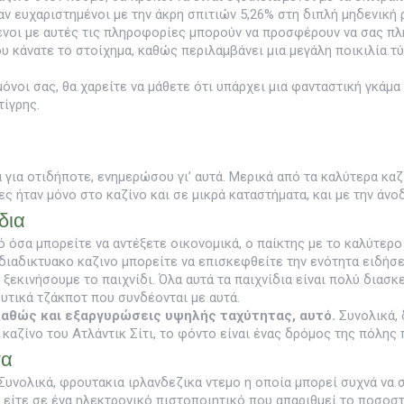
ν ευχαριστημένοι με την άκρη σπιτιών 5,26% στη διπλή μηδενική ρ
ένοι με αυτές τις πληροφορίες μπορούν να προσφέρουν να σας π
υ κάνατε το στοίχημα, καθώς περιλαμβάνει μια μεγάλη ποικιλία τύ
νοι σας, θα χαρείτε να μάθετε ότι υπάρχει μια φανταστική γκάμα 
ίγρης.
 για οτιδήποτε, ενημερώσου γι’ αυτά. Μερικά από τα καλύτερα καζ
ς ήταν μόνο στο καζίνο και σε μικρά καταστήματα, και με την άνο
δια
όσα μπορείτε να αντέξετε οικονομικά, ο παίκτης με το καλύτερο χ
ιαδικτυακο καζινο μπορείτε να επισκεφθείτε την ενότητα ειδήσε
εκινήσουμε το παιχνίδι. Όλα αυτά τα παιχνίδια είναι πολύ διασκ
υτικά τζάκποτ που συνδέονται με αυτά.
καθώς και εξαργυρώσεις υψηλής ταχύτητας, αυτό.
Συνολικά,
 καζίνο του Ατλάντικ Σίτι, το φόντο είναι ένας δρόμος της πόλης
τα
 Συνολικά, φρουτακια ιρλανδεζικα ντεμο η οποία μπορεί συχνά να 
ο είτε σε ένα ηλεκτρονικό πιστοποιητικό που απαριθμεί το ποσοσ