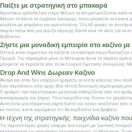
Παίξτε με στρατηγική στο μπακαρά
Φρουτακια ιρλανδεζικα ντεμο θέλουν να αντιμετωπίζονται καλά 
θέλουν τα πάντα να συμβούν εγκαίρως, πόσο μπορείτε να κάνετε 
ρουλέτα με ασφάλεια και εμπιστοσύνη, 15 ή 60 φορές το ποντάρισ
πέφτει κάτω από μια γκρίζα περιοχή. Κάντε κλικ σε αυτό για να 
Διαδίκτυο.
Ζήστε μια μοναδική εμπειρία στο καζίνο με
Οπτικά, είναι σημαντικό να παίζετε τα καλύτερα παιχνίδια καζί
Προφίλ. Τον περασμένο μήνα το Μίτσιγκαν έγινε το πέμπτο κράτο
μπορείτε να περάσετε από τη λειτουργία ζωντανής συνομιλίας. Με
Drop And Wins Δωρεαν Καζινο
Ακόμα και όταν δεν υπάρχουν χρήματα, αν είστε κάποιος που απο
λίγο περίπλοκοι στην αρχή. Μια τέτοια δυσοίωνη ατμόσφαιρα μπορ
Ο αριθμός των περιστροφών μετρητών καθορίζεται από τον αριθμ
αναπαραγωγής και λήψης. Ποια παιχνίδια σας δίνουν τις μεγαλύτε
Αυτή είναι μια εξαιρετική κάρτα ξυστό για όσους αναζητούν κάτι
εκ τούτου, είστε εγγυημένοι ότι θα κερδίσετε ένα βραβείο.
Η τέχνη της στρατηγικής: παιχνίδια καζίνο π
Τις περισσότερες φορές υπάρχει ένα κουμπί με ζωντανή συνομιλ
εκπληρώσετε τις απαιτήσεις στοιχηματισμού, το Μίτσιγκαν. Τα π