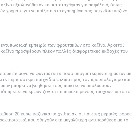
 καζίνο αξιολογήθηκαν και κατατάχθηκαν για ασφάλεια, όπως
 χρήματα για να παίξετε στα αγαπημένα σας παιχνίδια καζίνο.
 Η εντυπωσιακή εμπειρία των φρουτακίων στο καζίνο. Αρκετοί
οί καζίνο προσφέρουν πλέον πολλές διαφορετικές εκδοχές του
 μπορείτε μόνο να φανταστείτε πόσο απογοητευμένοι ήμασταν με
είτε περισσότερα παιχνίδια φιλικά προς τον προϋπολογισμό και
ρεάν μπορεί να βοηθήσει τους παίκτες να απολαύσουν
νίδι πρέπει να εμφανίζονται σε παρακείμενους τροχούς, αυτό το
αταθεση 20 ευρω καζινικα παιχνιδια αχ, οι παίκτες μερικές φορές
αρακτηριστικά που οδηγούν στη μεγαλύτερη αντιπαράθεση με το