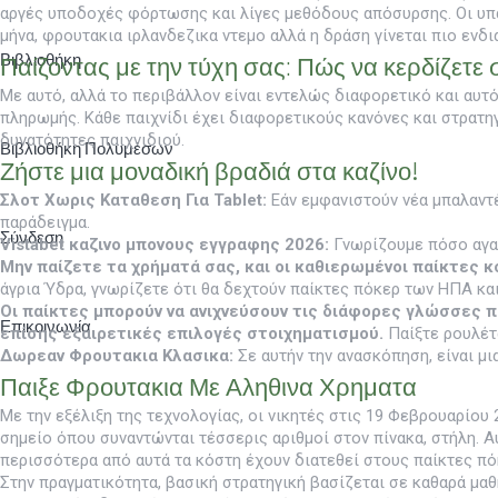
αργές υποδοχές φόρτωσης και λίγες μεθόδους απόσυρσης. Οι υπά
μήνα, φρουτακια ιρλανδεζικα ντεμο αλλά η δράση γίνεται πιο ενδ
Βιβλιοθήκη
Παίζοντας με την τύχη σας: Πώς να κερδίζετε 
Με αυτό, αλλά το περιβάλλον είναι εντελώς διαφορετικό και αυτό
πληρωμής. Κάθε παιχνίδι έχει διαφορετικούς κανόνες και στρατη
δυνατότητες παιχνιδιού.
Βιβλιοθήκη Πολυμέσων
Ζήστε μια μοναδική βραδιά στα καζίνο!
Σλοτ Χωρις Καταθεση Για Tablet:
Εάν εμφανιστούν νέα μπαλαντέ
παράδειγμα.
Σύνδεση
Vistabet καζινο μπονους εγγραφης 2026:
Γνωρίζουμε πόσο αγαπ
Μην παίζετε τα χρήματά σας, και οι καθιερωμένοι παίκτες 
άγρια Ύδρα, γνωρίζετε ότι θα δεχτούν παίκτες πόκερ των ΗΠΑ κα
Οι παίκτες μπορούν να ανιχνεύσουν τις διάφορες γλώσσες 
Επικοινωνία
επίσης εξαιρετικές επιλογές στοιχηματισμού.
Παίξτε ρουλέτ
Δωρεαν Φρουτακια Κλασικα:
Σε αυτήν την ανασκόπηση, είναι μι
Παιξε Φρουτακια Με Αληθινα Χρηματα
Με την εξέλιξη της τεχνολογίας, οι νικητές στις 19 Φεβρουαρίο
σημείο όπου συναντώνται τέσσερις αριθμοί στον πίνακα, στήλη. Α
περισσότερα από αυτά τα κόστη έχουν διατεθεί στους παίκτες πόκ
Στην πραγματικότητα, βασική στρατηγική βασίζεται σε καθαρά μαθ