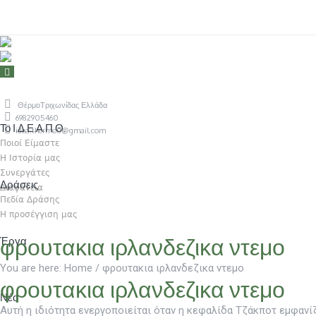
Θέρμο
Τριχωνίδας
Ελλάδα
6982905460
Το Ι.Δ.Ε.Α.Π.Θ.
idea.thermou@gmail.com
Ποιοί Είμαστε
Η Ιστορία μας
Συνεργάτες
Δράσεις
Διαφάνεια
Πεδία Δράσης
Η προσέγγιση μας
φρουτακια ιρλανδεζικα ντεμο
Έργα
You are here:
Home
/
φρουτακια ιρλανδεζικα ντεμο
φρουτακια ιρλανδεζικα ντεμο
Νέα
Αυτή η ιδιότητα ενεργοποιείται όταν η κεφαλίδα Τζάκποτ εμφαν