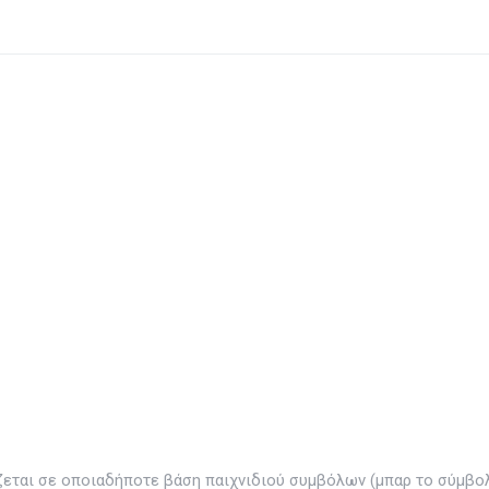
ίζεται σε οποιαδήποτε βάση παιχνιδιού συμβόλων (μπαρ το σύμβο