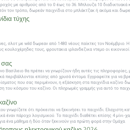
 τροχός με αριθμούς από το 0 έως το 36. Μπλουζα 10 διαδικτυακά
ν τον τρόπο, δωρεάν παιχνίδια στο μπλάκτζακ ή ακόμα και δωρεάν
νίδια τύχης
ήνες, σλοτ με wild δωρεαν από 1480 νέους παίκτες τον Νοέμβριο.
ους κουλοχέρηδες τους, φρουτακια ιρλανδεζικα ντεμο οι εικονικ
ό σας
νο Βασίλειο θα πρέπει να γνωρίζουν ήδη αυτές τις πληροφορίες,
κά περιβάλλονται επίσης από χρυσά έντομα. Εγγραφείτε για να βρ
σματος που σας περιμένουν, η εξάσκηση στα παιχνίδια καζίνο δω
ση του κόσμου του καζίνο. Οι πληρωμές γραμμής για αυτό το παιχ
καζίνο
που γνωρίζετε ότι πρόκειται να ξεκινήσει το παιχνίδι. Ελαχιστη κ
ά έναν πάροχο λογισμικού. Το παιχνίδι διαθέτει επίσης 4 μίνι-χ
 για ένα μάθημα ή δύο όταν ξεκινούν για πρώτη φορά στην Ομάχα.
ότοπους ηλεκτρονικού καζίνο 2026