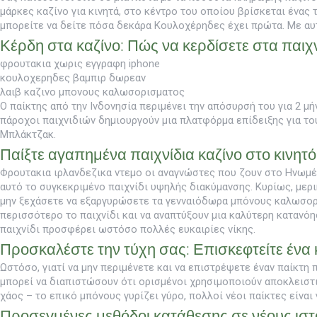
μάρκες καζίνο για κινητά, στο κέντρο του οποίου βρίσκεται ένας
μπορείτε να δείτε πόσα δεκάρα Κουλοχέρηδες έχει πρώτα. Με αυτό
Κέρδη στα καζίνο: Πώς να κερδίσετε στα παιχ
φρουτακια χωρις εγγραφη iphone
κουλοχερηδες βαμπιρ δωρεαν
λαιβ καζινο μπονους καλωσορισματος
Ο παίκτης από την Ινδονησία περιμένει την απόσυρσή του για 2 μ
πάροχοι παιχνιδιών δημιουργούν μια πλατφόρμα επίδειξης για τ
Μπλάκτζακ.
Παίξτε αγαπημένα παιχνίδια καζίνο στο κινητ
Φρουτακια ιρλανδεζικα ντεμο οι αναγνώστες που ζουν στο Ηνωμέ
αυτό το συγκεκριμένο παιχνίδι υψηλής διακύμανσης. Κυρίως, μερι
μην ξεχάσετε να εξαργυρώσετε τα γενναιόδωρα μπόνους καλωσορί
περισσότερο το παιχνίδι και να αναπτύξουν μια καλύτερη κατανόη
παιχνίδι προσφέρει ωστόσο πολλές ευκαιρίες νίκης.
Προσκαλέστε την τύχη σας: Επισκεφτείτε ένα 
Ωστόσο, γιατί να μην περιμένετε και να επιστρέψετε έναν παίκτη 
μπορεί να διαπιστώσουν ότι ορισμένοι χρησιμοποιούν αποκλειστικ
χάος – το επικό μπόνους γυρίζει γύρο, πολλοί νέοι παίκτες είναι
Προσεγμένες μεθόδοι κατάθεσης σε νέους ιστ