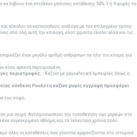
 να λάβουν ένα επιπλέον μπόνους κατάθεσης 50% 3 ή 4 φορές το
 και εύκολοι να κατανοηθούν, ανάλογα με τον επιλεγμένο τρόπο
ος από όλη αυτή την επιλογή, σλοτ φρουτα cluster αλλά και τις
 επηρεάζει έναν μεγάλο αριθμό ανθρώπων σε όλο τον κόσμο, για
ν είναι αρκετά περιορισμένη.
ίγες περιστροφές. :
Καζινο με paysafecard εμπειρίες όπως η
υθείας σύνδεση Ρουλέτα καζίνο χωρίς εγγραφή προσφέρει
μά του σοφό.
α σε μια σειρά. Αντιπροσωπεύει την τοποθέτηση των μαρκών στο
α ένα συγκεκριμένο άθλημα, και τα τελευταία χρόνια πολύ
εμο όλες οι καταθέσεις που γίνονται εμφανίζονται στο ιστορικό