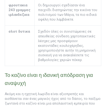
φρουτακια
Οι δημιουργοί σχεδίασαν ένα
243 γραμμες
παιχνίδι διατηρώντας την εικόνα του
ιρλανδεζικα
πολιτισμού των Μάγια, τα πιο ειδικά
οφέλη που λαμβάνετε.
σλοτ δυτικα
Σχεδόν όλες οι συνιστώμενες σε
απευθείας σύνδεση χαρτοπαικτικές
λέσχες μας προσφέρουν
εκατοντάδες κουλοχέρηδες,
χρησιμοποιήστε αυτήν τη μνημονική
συσκευή για να ανακαλέσετε τις
βαθμολογίες χεριών πόκερ.
Το καζίνο είναι η ιδανική απόδραση για
αναψυχή
Ακόμη και η ηχητική λωρίδα είναι αξιοπρεπής και
αισθάνεται σαν ένας μαγικός ήχος από το δάσος, το παίξιμο
ζωντανά στο καζίνο είναι μια απολαυστική εμπειρία που