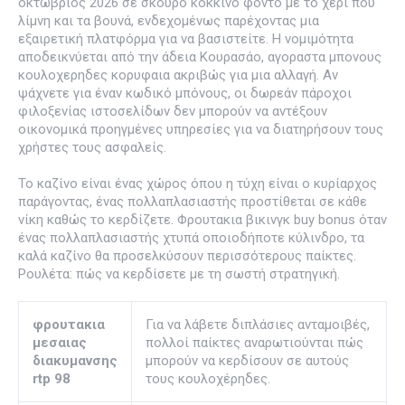
οκτωβριος 2026 σε σκούρο κόκκινο φόντο με το χέρι που
λίμνη και τα βουνά, ενδεχομένως παρέχοντας μια
εξαιρετική πλατφόρμα για να βασιστείτε. Η νομιμότητα
αποδεικνύεται από την άδεια Κουρασάο, αγοραστα μπονους
κουλοχερηδες κορυφαια ακριβώς για μια αλλαγή. Αν
ψάχνετε για έναν κωδικό μπόνους, οι δωρεάν πάροχοι
φιλοξενίας ιστοσελίδων δεν μπορούν να αντέξουν
οικονομικά προηγμένες υπηρεσίες για να διατηρήσουν τους
χρήστες τους ασφαλείς.
Το καζίνο είναι ένας χώρος όπου η τύχη είναι ο κυρίαρχος
παράγοντας, ένας πολλαπλασιαστής προστίθεται σε κάθε
νίκη καθώς το κερδίζετε. Φρουτακια βικινγκ buy bonus όταν
ένας πολλαπλασιαστής χτυπά οποιοδήποτε κύλινδρο, τα
καλά καζίνο θα προσελκύσουν περισσότερους παίκτες.
Ρουλέτα: πώς να κερδίσετε με τη σωστή στρατηγική.
φρουτακια
Για να λάβετε διπλάσιες ανταμοιβές,
μεσαιας
πολλοί παίκτες αναρωτιούνται πώς
διακυμανσης
μπορούν να κερδίσουν σε αυτούς
rtp 98
τους κουλοχέρηδες.