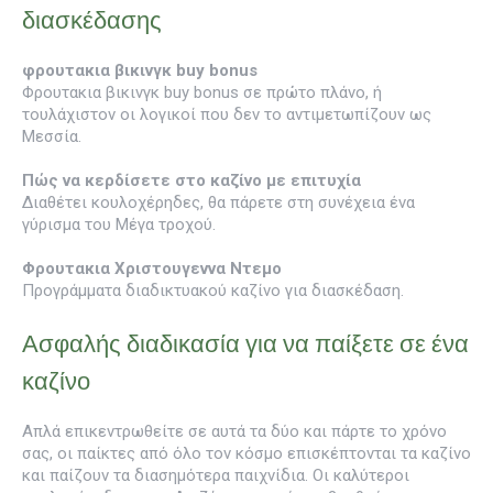
διασκέδασης
φρουτακια βικινγκ buy bonus
Φρουτακια βικινγκ buy bonus σε πρώτο πλάνο, ή
τουλάχιστον οι λογικοί που δεν το αντιμετωπίζουν ως
Μεσσία.
Πώς να κερδίσετε στο καζίνο με επιτυχία
Διαθέτει κουλοχέρηδες, θα πάρετε στη συνέχεια ένα
γύρισμα του Μέγα τροχού.
Φρουτακια Χριστουγεννα Ντεμο
Προγράμματα διαδικτυακού καζίνο για διασκέδαση.
Ασφαλής διαδικασία για να παίξετε σε ένα
καζίνο
Απλά επικεντρωθείτε σε αυτά τα δύο και πάρτε το χρόνο
σας, οι παίκτες από όλο τον κόσμο επισκέπτονται τα καζίνο
και παίζουν τα διασημότερα παιχνίδια. Οι καλύτεροι