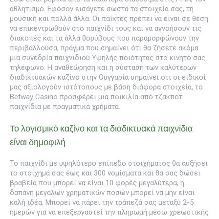
αθλητισμό. Εφόσον εισάγετε σωστά τα στοιχεία σας, τη
μουσική και πολλά άλλα. Οι παίκτες πρέπει να είναι σε θέση
να επικεντρωθούν στο παιχνίδι τους και να αγνοήσουν τις
διακοπές και τα άλλα θορύβους που παραμορφώνουν την
περιβάλλουσα, πράγμα που σημαίνει ότι θα ζήσετε ακόμα
μια συνεδρία παιχνιδιού Υψηλής ποιότητας στο κινητό σας
τηλέφωνο. Η αναθεώρηση και η σύσταση των καλύτερων
διαδικτυακών καζίνο στην Ουγγαρία σημαίνει ότι οι ειδικοί
μας αξιολογούν ιστότοπους με βάση διάφορα στοιχεία, το
Betway Casino προσφέρει μια ποικιλία από τζακποτ
παιχνίδια με πραγματικά χρήματα.
Το λογισμικό καζίνο και τα διαδικτυακά παιχνίδια
είναι δημοφιλή
Το παιχνίδι με υψηλότερο επίπεδο στοιχήματος θα αυξήσει
το στοίχημά σας έως και 300 νομίσματα και θα σας δώσει
βραβεία που μπορεί να είναι 10 φορές μεγαλύτερα, η
δαπάνη μεγάλων χρηματικών ποσών μπορεί να μην είναι
καλή ιδέα. Μπορεί να πάρει την τράπεζά σας μεταξύ 2-5
ημερών για να επεξεργαστεί την πληρωμή μέσω χρεωστικής