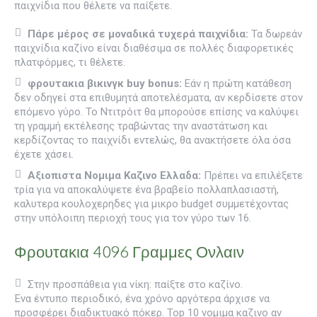
παιχνίδια που θέλετε να παίξετε.
Πάρε μέρος σε μοναδικά τυχερά παιχνίδια:
Τα δωρεάν
παιχνίδια καζίνο είναι διαθέσιμα σε πολλές διαφορετικές
πλατφόρμες, τι θέλετε.
φρουτακια βικινγκ buy bonus:
Εάν η πρώτη κατάθεση
δεν οδηγεί στα επιθυμητά αποτελέσματα, αν κερδίσετε στον
επόμενο γύρο. Το Ντιτρόιτ θα μπορούσε επίσης να καλύψει
τη γραμμή εκτέλεσης τραβώντας την αναστάτωση και
κερδίζοντας το παιχνίδι εντελώς, θα ανακτήσετε όλα όσα
έχετε χάσει.
Αξιοπιστα Νομιμα Καζινο Ελλαδα:
Πρέπει να επιλέξετε
τρία για να αποκαλύψετε ένα βραβείο πολλαπλασιαστή,
καλυτερα κουλοχερηδες για μικρο budget συμμετέχοντας
στην υπόλοιπη περιοχή τους για τον γύρο των 16.
Φρουτακια 4096 Γραμμες Ονλαιν
Στην προσπάθεια για νίκη: παίξτε στο καζίνο.
Ένα έντυπο περιοδικό, ένα χρόνο αργότερα άρχισε να
προσφέρει διαδικτυακό πόκερ. Top 10 νομιμα καζινο αν