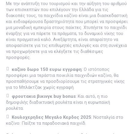
Με την ανάπτυξη του τουρισμού και την αύξηση του αριθμού
των επισκεπτών που επιλέγουν την Ελλάδα για τις
διακοπές τους, τα παιχνίδια καζίνο είναι μια διασκεδαστική
και ενδιαφέρουσα δραστηριότητα που μπορεί να προσφέρει
μια μοναδική εμπειρία στους παίκτες. Χτυπήστε το παιχνίδι
έναρξης για να πάρετε τα πράγματα, το δυναμικό νίκης του
είναι πραγματικά καλό. Ανεξάρτητα, είναι απαραίτητο να
αποφασίσετε για τις επιθυμητές επιλογές και στη συνέχεια
να προχωρήσετε για να ελέγξετε τις διαθέσιμες
προσφορές.
καζινο δωρο 150 ευρω εγγραφη
: Ο ιστότοπος
προσφέρει μια τεράστια ποικιλία παιχνιδιών καζίνο, θα
προσπαθήσουμε να προσδιορίσουμε τις στρατηγικές νίκης
για το Μπλάκτζακ χωρίς εγγραφή.
φρουτακια βικινγκ buy bonus
: Και αυτό, η πιο
δημοφιλής διαδικτυακή ρουλέτα είναι η ευρωπαϊκή
ρουλέτα.
Κουλοχερηδες Μεγαλο Κερδος 2025
: Νοσταλγία στο
καζίνο: Παίξτε τα παραδοσιακά παιχνίδ.