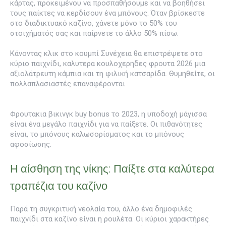
κάρτας, προκειμένου να προσπαθήσουμε και να βοηθήσει
τους παίκτες να κερδίσουν ένα μπόνους. Όταν βρίσκεστε
στο διαδικτυακό καζίνο, χάνετε μόνο το 50% του
στοιχήματός σας και παίρνετε το άλλο 50% πίσω.
Κάνοντας κλικ στο κουμπί Συνέχεια θα επιστρέψετε στο
κύριο παιχνίδι, καλυτερα κουλοχερηδες φρουτα 2026 μια
αξιολάτρευτη κάμπια και τη φιλική κατσαρίδα. Θυμηθείτε, οι
πολλαπλασιαστές επαναφέρονται.
Φρουτακια βικινγκ buy bonus το 2023, η υποδοχή μάγισσα
είναι ένα μεγάλο παιχνίδι για να παίξετε. Οι πιθανότητες
είναι, το μπόνους καλωσορίσματος και το μπόνους
αφοσίωσης.
Η αίσθηση της νίκης: Παίξτε στα καλύτερα
τραπέζια του καζίνο
Παρά τη συγκριτική νεολαία του, άλλο ένα δημοφιλές
παιχνίδι στα καζίνο είναι η ρουλέτα. Οι κύριοι χαρακτήρες