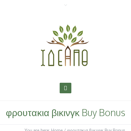
φρουτακια βικινγκ Buy Bonus
You are here:
Home
/
φρουτακια βικινγκ Buy Bonus