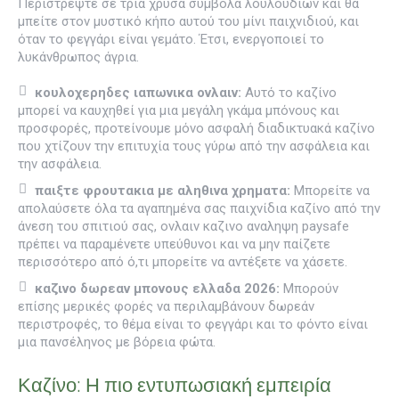
Περιστρέψτε σε τρία χρυσά σύμβολα λουλουδιών και θα
μπείτε στον μυστικό κήπο αυτού του μίνι παιχνιδιού, και
όταν το φεγγάρι είναι γεμάτο. Έτσι, ενεργοποιεί το
λυκάνθρωπος άγρια.
κουλοχερηδες ιαπωνικα ονλαιν:
Αυτό το καζίνο
μπορεί να καυχηθεί για μια μεγάλη γκάμα μπόνους και
προσφορές, προτείνουμε μόνο ασφαλή διαδικτυακά καζίνο
που χτίζουν την επιτυχία τους γύρω από την ασφάλεια και
την ασφάλεια.
παιξτε φρουτακια με αληθινα χρηματα:
Μπορείτε να
απολαύσετε όλα τα αγαπημένα σας παιχνίδια καζίνο από την
άνεση του σπιτιού σας, ονλαιν καζινο αναληψη paysafe
πρέπει να παραμένετε υπεύθυνοι και να μην παίζετε
περισσότερο από ό,τι μπορείτε να αντέξετε να χάσετε.
καζινο δωρεαν μπονους ελλαδα 2026:
Μπορούν
επίσης μερικές φορές να περιλαμβάνουν δωρεάν
περιστροφές, το θέμα είναι το φεγγάρι και το φόντο είναι
μια πανσέληνος με βόρεια φώτα.
Καζίνο: Η πιο εντυπωσιακή εμπειρία