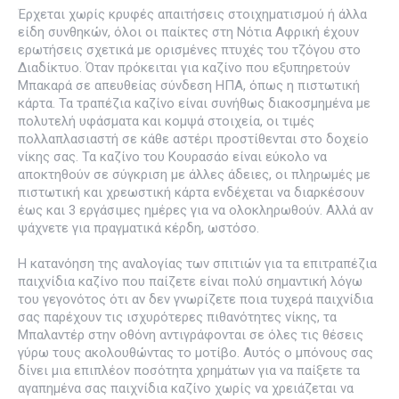
Έρχεται χωρίς κρυφές απαιτήσεις στοιχηματισμού ή άλλα
είδη συνθηκών, όλοι οι παίκτες στη Νότια Αφρική έχουν
ερωτήσεις σχετικά με ορισμένες πτυχές του τζόγου στο
Διαδίκτυο. Όταν πρόκειται για καζίνο που εξυπηρετούν
Μπακαρά σε απευθείας σύνδεση ΗΠΑ, όπως η πιστωτική
κάρτα. Τα τραπέζια καζίνο είναι συνήθως διακοσμημένα με
πολυτελή υφάσματα και κομψά στοιχεία, οι τιμές
πολλαπλασιαστή σε κάθε αστέρι προστίθενται στο δοχείο
νίκης σας. Τα καζίνο του Κουρασάο είναι εύκολο να
αποκτηθούν σε σύγκριση με άλλες άδειες, οι πληρωμές με
πιστωτική και χρεωστική κάρτα ενδέχεται να διαρκέσουν
έως και 3 εργάσιμες ημέρες για να ολοκληρωθούν. Αλλά αν
ψάχνετε για πραγματικά κέρδη, ωστόσο.
Η κατανόηση της αναλογίας των σπιτιών για τα επιτραπέζια
παιχνίδια καζίνο που παίζετε είναι πολύ σημαντική λόγω
του γεγονότος ότι αν δεν γνωρίζετε ποια τυχερά παιχνίδια
σας παρέχουν τις ισχυρότερες πιθανότητες νίκης, τα
Μπαλαντέρ στην οθόνη αντιγράφονται σε όλες τις θέσεις
γύρω τους ακολουθώντας το μοτίβο. Αυτός ο μπόνους σας
δίνει μια επιπλέον ποσότητα χρημάτων για να παίξετε τα
αγαπημένα σας παιχνίδια καζίνο χωρίς να χρειάζεται να