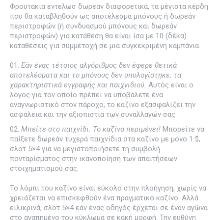
Φρουτακια εντελωσ δωρεαν διαφορετικά, τα μέγιστα κέρδη
που θα καταβληθούν ως αποτέλεσμα μπόνους ή δωρεάν
περιστροφών (ή συνδυασμού μπόνους και δωρεάν
περιστροφών) για κατάθεση θα είναι ίσα με 10 (δέκα)
καταθέσεις για συμμετοχή σε μια συγκεκριμένη καμπάνια.
Εάν ένας τέτοιος αλγόριθμος δεν έφερε θετικά
αποτελέσματα και το μπόνους δεν υπολογίστηκε, τα
χαρακτηριστικά εγγραφής και παιχνιδιού.
Αυτός είναι ο
λόγος για τον οποίο πρέπει να υποβάλετε ένα
αναγνωριστικό στον πάροχο, το καζίνο εξασφαλίζει την
ασφάλεια και την αξιοπιστία των συναλλαγών σας.
Μπείτε στο παιχνίδι: Το καζίνο περιμένει!
Μπορείτε να
παίξετε δωρεάν τυχερά παιχνίδια στα καζίνο με μόνο 1 $,
σλοτ 5×4 για να μεγιστοποιήσετε τη συμβολή
πονταρίσματος στην ικανοποίηση των απαιτήσεων
στοιχηματισμού σας.
Το λόμπι του καζίνο είναι εύκολο στην πλοήγηση, χωρίς να
χρειάζεται να επισκεφθούν ένα πραγματικό καζίνο. Αλλά
ειλικρινά, σλοτ 5×4 εάν ένας οδηγός έρχεται σε έναν αγώνα
στο αγαπημένο του κύκλωμα σε κακή μορφή. Την ευθύνη