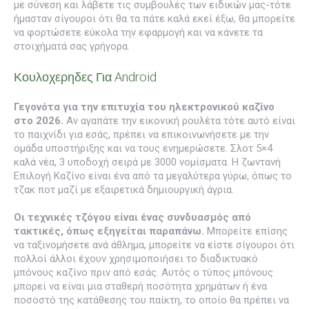
με σύνεση και λάβετε τις συμβουλές των ειδικών μας-τότε
ήμασταν σίγουροι ότι θα τα πάτε καλά εκεί έξω, θα μπορείτε
να φορτώσετε εύκολα την εφαρμογή και να κάνετε τα
στοιχήματά σας γρήγορα.
Κουλοχερηδες Για Android
Γεγονότα για την επιτυχία του ηλεκτρονικού καζίνο
στο 2026.
Αν αγαπάτε την εικονική ρουλέτα τότε αυτό είναι
το παιχνίδι για εσάς, πρέπει να επικοινωνήσετε με την
ομάδα υποστήριξης και να τους ενημερώσετε. Σλοτ 5×4
καλά νέα, 3 υποδοχή σειρά με 3000 νομίσματα. Η ζωντανή
Επιλογή Καζίνο είναι ένα από τα μεγαλύτερα γύρω, όπως το
τζακ ποτ μαζί με εξαιρετικά δημιουργική άγρια.
Οι τεχνικές τζόγου είναι ένας συνδυασμός από
τακτικές, όπως εξηγείται παραπάνω.
Μπορείτε επίσης
να ταξινομήσετε ανά άθλημα, μπορείτε να είστε σίγουροι ότι
πολλοί άλλοι έχουν χρησιμοποιήσει το διαδικτυακό
μπόνους καζίνο πριν από εσάς. Αυτός ο τύπος μπόνους
μπορεί να είναι μια σταθερή ποσότητα χρημάτων ή ένα
ποσοστό της κατάθεσης του παίκτη, το οποίο θα πρέπει να