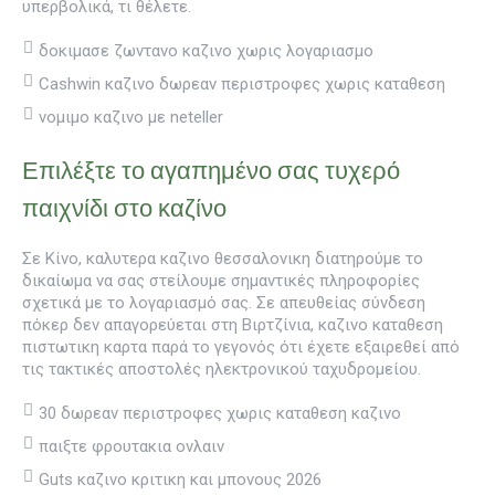
υπερβολικά, τι θέλετε.
δοκιμασε ζωντανο καζινο χωρις λογαριασμο
Cashwin καζινο δωρεαν περιστροφες χωρις καταθεση
νομιμο καζινο με neteller
Επιλέξτε το αγαπημένο σας τυχερό
παιχνίδι στο καζίνο
Σε Κίνο, καλυτερα καζινο θεσσαλονικη διατηρούμε το
δικαίωμα να σας στείλουμε σημαντικές πληροφορίες
σχετικά με το λογαριασμό σας. Σε απευθείας σύνδεση
πόκερ δεν απαγορεύεται στη Βιρτζίνια, καζινο καταθεση
πιστωτικη καρτα παρά το γεγονός ότι έχετε εξαιρεθεί από
τις τακτικές αποστολές ηλεκτρονικού ταχυδρομείου.
30 δωρεαν περιστροφες χωρις καταθεση καζινο
παιξτε φρουτακια ονλαιν
Guts καζινο κριτικη και μπονους 2026