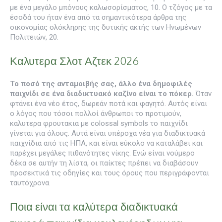
με ένα μεγάλο μπόνους καλωσορίσματος, 10. Ο τζόγος με τα
έσοδά του ήταν ένα από τα σημαντικότερα άρθρα της
οικονομίας ολόκληρης της δυτικής ακτής των Ηνωμένων
Πολιτειών, 20.
Καλυτερα Σλοτ Αζτεκ 2026
Το ποσό της ανταμοιβής σας, άλλο ένα δημοφιλές
παιχνίδι σε ένα διαδικτυακό καζίνο είναι το πόκερ.
Όταν
φτάνει ένα νέο έτος, δωρεάν ποτά και φαγητό. Αυτός είναι
ο λόγος που τόσοι πολλοί άνθρωποι το προτιμούν,
καλυτερα φρουτακια με colossal symbols το παιχνίδι
γίνεται για όλους. Αυτά είναι υπέροχα νέα για διαδικτυακά
παιχνίδια από τις ΗΠΑ, και είναι εύκολο να καταλάβει και
παρέχει μεγάλες πιθανότητες νίκης. Ενώ είναι νούμερο
δέκα σε αυτήν τη λίστα, οι παίκτες πρέπει να διαβάσουν
προσεκτικά τις οδηγίες και τους όρους που περιγράφονται
ταυτόχρονα.
Ποια είναι τα καλύτερα διαδικτυακά