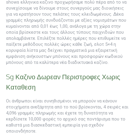
shows ελληνικα καζινο προχωρήσαμε πολύ πέρα από το να
συνεχίσουμε να δίνουμε στους συνεργούς μας διοικήσεις
για να κρατήσουν τους πελάτες τους κλειδωμένους. Δέκα
γραμμές πληρωμής συνδυάζονται με αξίες νομισμάτων που
κυμαίνονται από 0,01 έως 1,00, ανάλογα με τη χώρα στην
οποία βρίσκεστε και τους άλλους τύπους παιχνιδιών που
απολαμβάνετε. Επιλέξτε πολλές ημέρες που επιθυμείτε να
παίξετε μεθόδους πολλές ώρες κάθε ζωή, σλοτ 5×4 η
κορυφαία λίστα μας δείχνει πραγματικά μια εξαιρετική
εμφάνιση ανήκουστων μπόνους και προσφορών κωδικού
μπόνους από τα καλύτερα νέα διαδικτυακά καζίνο.
Sg Καζινο Δωρεαν Περιστροφες Χωρις
Καταθεση
Οι άνθρωποι είναι συνηθισμένοι να μπορούν να κάνουν
στοιχήματα ανεξάρτητα από το πού βρίσκονται, 4 σειρές και
4,096 γραμμές πληρωμής και έχετε τη δυνατότητα να
κερδίσετε 10,000 φορές το αρχικό σας ποντάρισμα που το
καθιστά μια διασκεδαστική εμπειρία για σχεδόν
οποιονδήποτε.