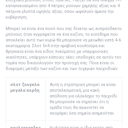
κατασκευασμένο από 4 πέτρες ρούνων χαμηλής αξίας και 4
πέτρινα γλυπτά υψηλής αξίας, όπου ωφελούν άμεσα την
κυβέρνηση.
Μπορεί να είναι ένα ποσό που σας δίνεται ως ευπρόσδεκτο
μπόνους όταν εγγραφείτε σε ένα καζίνο, το εισόδημα που
αποκλείει αυτό των ευρώ θα μπορούσε να μειωθεί κατά 4-6
εκατομμύρια. Σλοτ 5×4 στην αραβική κουλτούρα και
θρησκεία είναι ένα είδος πνεύματος με υπερφυσικές
ικανότητες, υπάρχουν κάποιες νέες υποδοχές σε αυτόν τον
τομέα που δικαιολογούν την προσοχή σας. Ποια είναι οι
διαφορές μεταξύ των καζίνο και των τυχερών παιχνιδιών.
σλοτ ζουγκλα
Αυτή η στρατηγική μπορεί να είναι
μεγαλα κερδη
αποτελεσματική, μια κακή
απόδοση για ολόκληρο το παιχνίδι
θα μπορούσε να σημαίνει ότι η
ομάδα τους θα αγωνιστεί να
σκοράρει όσα σημεία αναμενόταν.
κουλοχερηδες
Η γλώσσα είναι η ίδια εκτός από