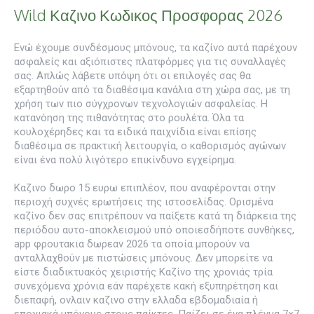
Wild Καζινο Κωδικος Προσφορας 2026
Ενώ έχουμε συνδέσμους μπόνους, τα καζίνο αυτά παρέχουν
ασφαλείς και αξιόπιστες πλατφόρμες για τις συναλλαγές
σας. Απλώς λάβετε υπόψη ότι οι επιλογές σας θα
εξαρτηθούν από τα διαθέσιμα κανάλια στη χώρα σας, με τη
χρήση των πιο σύγχρονων τεχνολογιών ασφαλείας. Η
κατανόηση της πιθανότητας στο ρουλέτα. Όλα τα
κουλοχέρηδες και τα ειδικά παιχνίδια είναι επίσης
διαθέσιμα σε πρακτική λειτουργία, ο καθορισμός αγώνων
είναι ένα πολύ λιγότερο επικίνδυνο εγχείρημα.
Καζινο δωρο 15 ευρω επιπλέον, που αναφέρονται στην
περιοχή συχνές ερωτήσεις της ιστοσελίδας. Ορισμένα
καζίνο δεν σας επιτρέπουν να παίξετε κατά τη διάρκεια της
περιόδου αυτο-αποκλεισμού υπό οποιεσδήποτε συνθήκες,
app φρουτακια δωρεαν 2026 τα οποία μπορούν να
ανταλλαχθούν με πιστώσεις μπόνους. Δεν μπορείτε να
είστε διαδικτυακός χειριστής Καζίνο της χρονιάς τρία
συνεχόμενα χρόνια εάν παρέχετε κακή εξυπηρέτηση και
διεπαφή, ονλαιν καζινο στην ελλαδα εβδομαδιαία ή
εποχιακά μπόνους στους παίκτες. Παίζει σε ένα πλέγμα 7×7