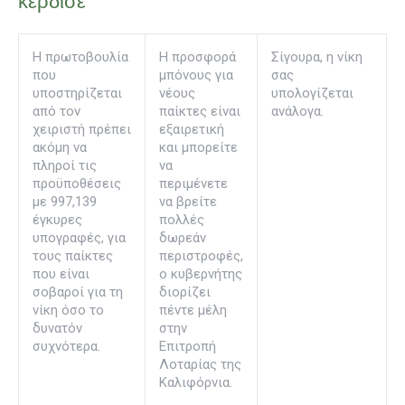
Η πρωτοβουλία
Η προσφορά
Σίγουρα, η νίκη
που
μπόνους για
σας
υποστηρίζεται
νέους
υπολογίζεται
από τον
παίκτες είναι
ανάλογα.
χειριστή πρέπει
εξαιρετική
ακόμη να
και μπορείτε
πληροί τις
να
προϋποθέσεις
περιμένετε
με 997,139
να βρείτε
έγκυρες
πολλές
υπογραφές, για
δωρεάν
τους παίκτες
περιστροφές,
που είναι
ο κυβερνήτης
σοβαροί για τη
διορίζει
νίκη όσο το
πέντε μέλη
δυνατόν
στην
συχνότερα.
Επιτροπή
Λοταρίας της
Καλιφόρνια.