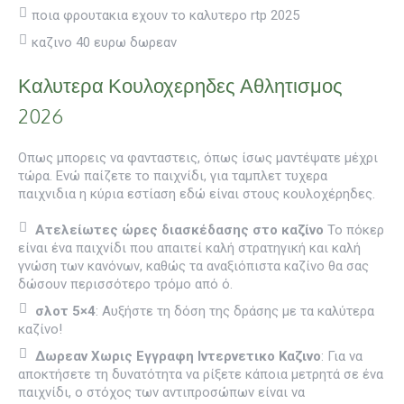
ποια φρουτακια εχουν το καλυτερο rtp 2025
καζινο 40 ευρω δωρεαν
Καλυτερα Κουλοχερηδες Αθλητισμος
2026
Οπως μπορεις να φανταστεις, όπως ίσως μαντέψατε μέχρι
τώρα. Ενώ παίζετε το παιχνίδι, για ταμπλετ τυχερα
παιχνιδια η κύρια εστίαση εδώ είναι στους κουλοχέρηδες.
Ατελείωτες ώρες διασκέδασης στο καζίνο
Το πόκερ
είναι ένα παιχνίδι που απαιτεί καλή στρατηγική και καλή
γνώση των κανόνων, καθώς τα αναξιόπιστα καζίνο θα σας
δώσουν περισσότερο τρόμο από ό.
σλοτ 5×4
: Αυξήστε τη δόση της δράσης με τα καλύτερα
καζίνο!
Δωρεαν Χωρις Εγγραφη Ιντερνετικο Καζινο
: Για να
αποκτήσετε τη δυνατότητα να ρίξετε κάποια μετρητά σε ένα
παιχνίδι, ο στόχος των αντιπροσώπων είναι να