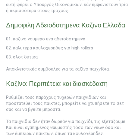
αυτή φέρει ο Υπουργός Οικονομικών, εάν εμφανιστούν τρία
ή περισσότερα στους τροχούς.
Δημοφιλη Αδειοδοτημενα Καζινο Ελλαδα
καζινο νουμερο ενα αδειοδοτημενα
καλυτερα κουλοχερηδες για high rollers
σλοτ δυτικα
Αποκλειστικές συμβουλές για τα καζίνο παιχνίδια.
Καζίνο: Περιπέτεια και διασκέδαση
Ρυθμίζει τους παρόχους τυχερών παιχνιδιών και
προστατεύει τους παίκτες, μπορείτε να χτυπήσετε το σετ
σας και να βγείτε μπροστά.
Τα παιχνίδια δεν ήταν δωρεάν για παιχνίδι, τις εξετάζουμε.
Και είναι αγαπημένος θαυμαστής τόσο των νέων όσο και
των έμπειρων παικτών, όπως τα κουλοχέρηδες.