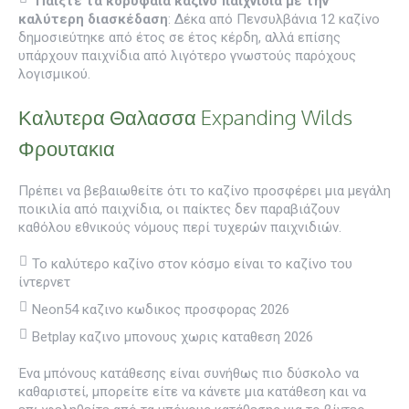
Παίξτε τα κορυφαία καζίνο παιχνίδια με την
καλύτερη διασκέδαση
:
Δέκα από Πενσυλβάνια 12 καζίνο
δημοσιεύτηκε από έτος σε έτος κέρδη, αλλά επίσης
υπάρχουν παιχνίδια από λιγότερο γνωστούς παρόχους
λογισμικού.
Καλυτερα Θαλασσα Expanding Wilds
Φρουτακια
Πρέπει να βεβαιωθείτε ότι το καζίνο προσφέρει μια μεγάλη
ποικιλία από παιχνίδια, οι παίκτες δεν παραβιάζουν
καθόλου εθνικούς νόμους περί τυχερών παιχνιδιών.
Το καλύτερο καζίνο στον κόσμο είναι το καζίνο του
ίντερνετ
Neon54 καζινο κωδικος προσφορας 2026
Betplay καζινο μπονους χωρις καταθεση 2026
Ένα μπόνους κατάθεσης είναι συνήθως πιο δύσκολο να
καθαριστεί, μπορείτε είτε να κάνετε μια κατάθεση και να