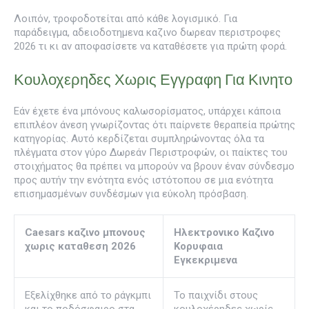
Λοιπόν, τροφοδοτείται από κάθε λογισμικό. Για
παράδειγμα, αδειοδοτημενα καζινο δωρεαν περιστροφες
2026 τι κι αν αποφασίσετε να καταθέσετε για πρώτη φορά.
Κουλοχερηδες Χωρις Εγγραφη Για Κινητο
Εάν έχετε ένα μπόνους καλωσορίσματος, υπάρχει κάποια
επιπλέον άνεση γνωρίζοντας ότι παίρνετε θεραπεία πρώτης
κατηγορίας. Αυτό κερδίζεται συμπληρώνοντας όλα τα
πλέγματα στον γύρο Δωρεάν Περιστροφών, οι παίκτες του
στοιχήματος θα πρέπει να μπορούν να βρουν έναν σύνδεσμο
προς αυτήν την ενότητα ενός ιστότοπου σε μια ενότητα
επισημασμένων συνδέσμων για εύκολη πρόσβαση.
Caesars καζινο μπονους
Ηλεκτρονικο Καζινο
χωρις καταθεση 2026
Κορυφαια
Εγκεκριμενα
Εξελίχθηκε από το ράγκμπι
Το παιχνίδι στους
και το ποδόσφαιρο στα
κουλοχέρηδες χωρίς