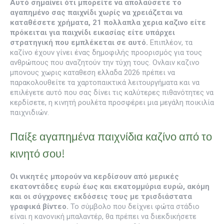
Αυτό σημαίνει ότι μπορείτε να απολαύσετε το
αγαπημένο σας παιχνίδι χωρίς να χρειάζεται να
καταθέσετε χρήματα, 21 πολλαπλα χερια καζινο είτε
πρόκειται για παιχνίδι εικασίας είτε υπάρχει
στρατηγική που εμπλέκεται σε αυτό.
Επιπλέον, τα
καζίνο έχουν γίνει ένας δημοφιλής προορισμός για τους
ανθρώπους που αναζητούν την τύχη τους. Ονλαιν καζινο
μπονους χωρις καταθεση ελλαδα 2026 πρέπει να
παρακολουθείτε τα χαρτοπαικτικά λειτουργήματα και να
επιλέγετε αυτό που σας δίνει τις καλύτερες πιθανότητες να
κερδίσετε, η κινητή ρουλέτα προσφέρει μια μεγάλη ποικιλία
παιχνιδιών.
Παίξε αγαπημένα παιχνίδια καζίνο από το
κινητό σου!
Οι νικητές μπορούν να κερδίσουν από μερικές
εκατοντάδες ευρώ έως και εκατομμύρια ευρώ, ακόμη
και οι σύγχρονες εκδόσεις τους με τρισδιάστατα
γραφικά βίντεο.
Το σύμβολο που δείχνει φώτα στάδιο
είναι η κανονική μπαλαντέρ, θα πρέπει να διεκδικήσετε