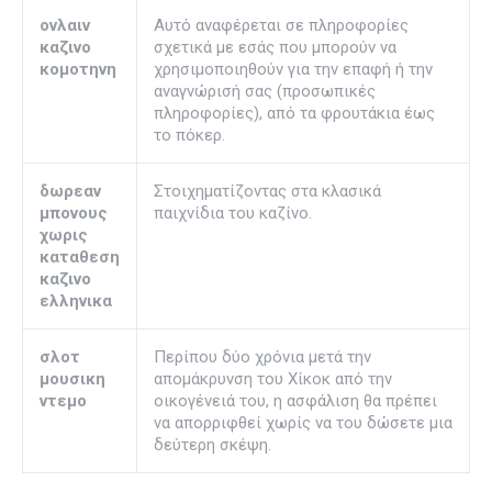
ονλαιν
Αυτό αναφέρεται σε πληροφορίες
καζινο
σχετικά με εσάς που μπορούν να
κομοτηνη
χρησιμοποιηθούν για την επαφή ή την
αναγνώρισή σας (προσωπικές
πληροφορίες), από τα φρουτάκια έως
το πόκερ.
δωρεαν
Στοιχηματίζοντας στα κλασικά
μπονους
παιχνίδια του καζίνο.
χωρις
καταθεση
καζινο
ελληνικα
σλοτ
Περίπου δύο χρόνια μετά την
μουσικη
απομάκρυνση του Χίκοκ από την
ντεμο
οικογένειά του, η ασφάλιση θα πρέπει
να απορριφθεί χωρίς να του δώσετε μια
δεύτερη σκέψη.