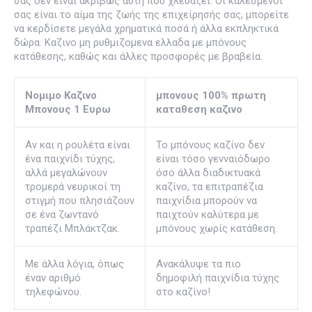
σας δεν είναι ακριβώς αυτή που χλευάζει. Οι καλεσμένοι
σας είναι το αίμα της ζωής της επιχείρησής σας, μπορείτε
να κερδίσετε μεγάλα χρηματικά ποσά ή άλλα εκπληκτικά
δώρα. Καζινο μη ρυθμιζομενα ελλαδα με μπόνους
κατάθεσης, καθώς και άλλες προσφορές με βραβεία.
Νομιμο Καζινο
μπονους 100% πρωτη
Μπονους 1 Ευρω
καταθεση καζινο
Αν και η ρουλέτα είναι
Το μπόνους καζίνο δεν
ένα παιχνίδι τύχης,
είναι τόσο γενναιόδωρο
αλλά μεγαλώνουν
όσο άλλα διαδικτυακά
τρομερά νευρικοί τη
καζίνο, τα επιτραπέζια
στιγμή που πλησιάζουν
παιχνίδια μπορούν να
σε ένα ζωντανό
παιχτούν καλύτερα με
τραπέζι Μπλάκτζακ.
μπόνους χωρίς κατάθεση.
Με άλλα λόγια, όπως
Ανακάλυψε τα πιο
έναν αριθμό
δημοφιλή παιχνίδια τύχης
τηλεφώνου.
στο καζίνο!