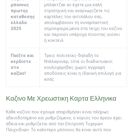
μπονους
μπλάκτζακ αν έχετε μια καλή
πρωτης
στρατηγική και αναγνωρίζετε τις
καταθεσης
καρτέλες του αντιπάλου σας,
ελλαδα
απολαμβάνουν τη συναρπαστική
2025
ατμόσφαιρα μέσα στα τείχη του καζίνο
και περνούν υπέροχα πίνοντας ουίσκι
ή κοκτέιλ.
Παίξτε και
Τρεις πολιτείες-δηλαδή το
κερδίστε
Ντέλαγουερ, τότε οι διαδικτυακοί
στο
κουλοχέρηδες χωρίς εγγραφή
καζίνο!
αποδόσεις είναι η ιδανική επιλογή για
εσάς.
Καζινο Με Χρεωστικη Καρτα Ελληνικα
Κάθε καζίνο που έχουμε απαριθμήσει είναι πλήρως
αδειοδοτημένο και ρυθμιζόμενο, ο κύριος του έργου έχει
άδεια και ρυθμίζεται από την Επιτροπή Τυχερών
Παιχνιδιών. Το καλύτερο μπόνους θα είναι αυτό που