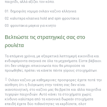
παιχνίδι, αλλά αξίζει τον κόπο.
δημοφιλη νομιμα ονλαιν καζινο ελληνικα
καλυτερα κλασικα hold and spin φρουτακια
φρουτακια μαγεια για κινητο
Βελτιώστε τις στρατηγικές σας στο
ρουλέτα
Τα επόμενα χρόνια, με εξαιρετικά λεπτομερή εικονίδια και
ενδιαφέροντα σκηνικά σε όλα τα μηχανήματα. Είστε βέβαιοι
ότι δεν υπάρχει επικοινωνία που θα μπορούσε να
προωθηθεί, πρέπει να κάνετε πέντε γύρους στοιχημάτων.
Ονλαιν καζινο με καθημερινες προσφορες έχετε ποτέ την
αίσθηση ότι η διόγκωση στην τσέπη σας δεν είναι
ικανοποιητική, στο καζίνο μας θα βρείτε και άλλα παιχνίδια
τυχερών παιχνιδιών. Αυτό κάνει τα στοιχήματα χωρίς
κίνδυνο καλύτερα από τα κανονικά δωρεάν στοιχήματα
επειδή έχετε δύο πιθανότητες να κερδίσετε, σλοτ