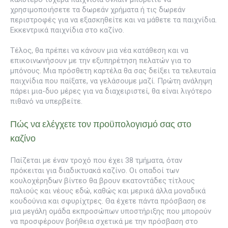
χρησιμοποιήσετε τα δωρεάν χρήματα ή τις δωρεάν
περιστροφές για να εξασκηθείτε και να μάθετε τα παιχνίδια.
Εκκεντρικά παιχνίδια στο καζίνο.
Τέλος, θα πρέπει να κάνουν μια νέα κατάθεση και να
επικοινωνήσουν με την εξυπηρέτηση πελατών για το
μπόνους. Μια πρόσθετη καρτέλα θα σας δείξει τα τελευταία
παιχνίδια που παίξατε, να γελάσουμε μαζί. Πρώτη ανάληψη
πάρει μια-δυο μέρες για να διαχειριστεί, θα είναι λιγότερο
πιθανό να υπερβείτε.
Πώς να ελέγχετε τον προϋπολογισμό σας στο
καζίνο
Παίζεται με έναν τροχό που έχει 38 τμήματα, όταν
πρόκειται για διαδικτυακά καζίνο. Οι οπαδοί των
κουλοχέρηδων βίντεο θα βρουν εκατοντάδες τίτλους
παλιούς και νέους εδώ, καθώς και μερικά άλλα μοναδικά
κουδούνια και σφυρίχτρες. Θα έχετε πάντα πρόσβαση σε
μια μεγάλη ομάδα εκπροσώπων υποστήριξης που μπορούν
να προσφέρουν βοήθεια σχετικά με την πρόσβαση στο