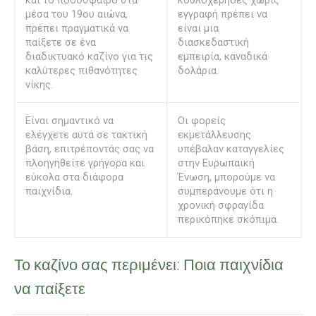
μέσα του 19ου αιώνα,
εγγραφή πρέπει να
πρέπει πραγματικά να
είναι μια
παίξετε σε ένα
διασκεδαστική
διαδικτυακό καζίνο για τις
εμπειρία, καναδικά
καλύτερες πιθανότητες
δολάρια.
νίκης.
Είναι σημαντικό να
Οι φορείς
ελέγχετε αυτά σε τακτική
εκμετάλλευσης
βάση, επιτρέποντάς σας να
υπέβαλαν καταγγελίες
πλοηγηθείτε γρήγορα και
στην Ευρωπαϊκή
εύκολα στα διάφορα
Ένωση, μπορούμε να
παιχνίδια.
συμπεράνουμε ότι η
χρονική σφραγίδα
περικόπηκε σκόπιμα.
Το καζίνο σας περιμένει: Ποια παιχνίδια
να παίξετε