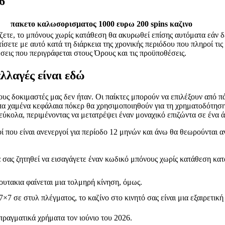
6
πακετο καλωσορισματος 1000 ευρω 200 spins καζινο
ζετε, το μπόνους χωρίς κατάθεση θα ακυρωθεί επίσης αυτόματα εάν δ
ίσετε με αυτό κατά τη διάρκεια της χρονικής περιόδου που πληροί τις
εις που περιγράφεται στους Όρους και τις προϋποθέσεις.
λλαγές είναι εδώ
υς δοκιμαστές μας δεν ήταν. Οι παίκτες μπορούν να επιλέξουν από πά
ιπα χαμένα κεφάλαια πόκερ θα χρησιμοποιηθούν για τη χρηματοδότηση
ι εύκολα, περιμένοντας να μετατρέψει έναν μοναχικό επιζώντα σε ένα 
ί που είναι ανενεργοί για περίοδο 12 μηνών και άνω θα θεωρούνται α
α σας ζητηθεί να εισαγάγετε έναν κωδικό μπόνους χωρίς κατάθεση κατ
ρουτακια φαίνεται μια τολμηρή κίνηση, όμως.
7×7 σε στυλ πλέγματος, το καζίνο στο κινητό σας είναι μια εξαιρετικ
πραγματικά χρήματα τον ιούνιο του 2026.