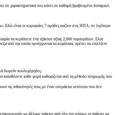
είπει σε χαρακτηριστικά που κάνει σε καθαρή βραβευμένο δυναμικό.
με. Εδώ είναι οι κορυφαίες 7 ομάδες καζίνο στις ΗΠΑ, σε λιγότερο
καιρία να κερδίσετε ένα τζάκποτ αξίας 2,000 νομισμάτων. Σλοτ
πεζα από την οποία προέρχονται τα κεφάλαια, πρέπει να επιλέξετε
λλά δωρεάν κουλοχέρηδες.
ε να καταθέσετε κάθε φορά καθορίζεται από τη μέθοδο πληρωμής που
υν τις πιθανότητές τους με έναν υπεράκτιο ιστότοπο που δεν
 επικοινωνούν με άλλους παίκτες από όλο τον κόσμο, οι παίκτες με