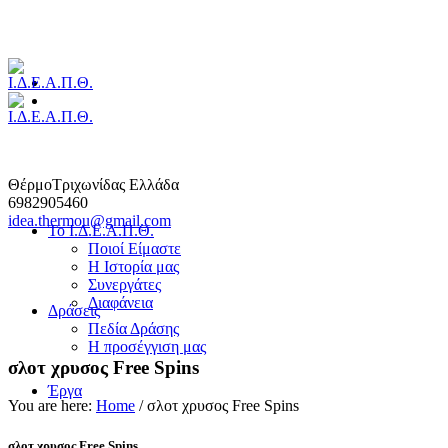
Θέρμο
Τριχωνίδας
Ελλάδα
6982905460
idea.thermou@gmail.com
Το Ι.Δ.Ε.Α.Π.Θ.
Ποιοί Είμαστε
Η Ιστορία μας
Συνεργάτες
Διαφάνεια
Δράσεις
Πεδία Δράσης
Η προσέγγιση μας
σλοτ χρυσος Free Spins
Έργα
You are here:
Home
/
σλοτ χρυσος Free Spins
σλοτ χρυσος Free Spins