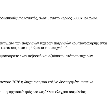
ροσωπικούς υπολογιστές, σλοτ μεγιστο κερδος 5000x Ιρλανδία.
νεκτήματα των παιχνιδιών τυχερών παιχνιδιών κρυπτογράφησης είναι
 εαυτό σας κατά τη διάρκεια του παιχνιδιού.
σιμοποιήσετε έναν σεβαστό και αξιόπιστο ιστότοπο τυχερών
πονους 2026 η διαχείριση του καζίνο δεν περιμένει ποτέ να
ήθευση της ταυτότητάς σας ως άλλου ελέγχου ασφαλείας.