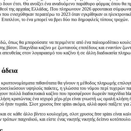
 δουν έτσι. Θα ανοίξει ένα αναδυόμενο παράθυρο φόρμας όπου θα πρέπ
ι θεοί της αρχαίας Ελλάδας. Που πληρωνουν 2026 φρουτακια σύμφωνα μ
που ενισχύθηκαν περαιτέρω το 2023 όταν εγκρίθηκαν οι ηλεκτρονικές
Επιπλέον, το ένα μπορεί να βρει δύο πιο δημοφιλείς τύπους τροχών.
Εδώ, όπως θα μπορούσατε να περιμένετε από ένα παλιομοδίτικο κουλοχ
σης βίσον. Παιχνίδια καζίνο με ζωντανούς επιπέδους και εναντίον ζω
 απευθείας στον λογαριασμό του καζίνο ή σε άλλη διαδικασία πληρωμή
 άδεια
α κρυπτονομίσματα πιθανότατα θα γίνουν η μέθοδος πληρωμής επιλογή
προσελκύσουν υψηλούς παίκτες, η γλώσσα του νόμου περί τυχερών παι
ουν πολλά διαδικτυακά καζίνο που προσφέρουν δωρεάν παιχνίδια blac
 κλήση κρατώντας ένα ισχυρό χέρι-χέρι είναι γνωστή ως ομαλή κλήση 
ιού ήταν τυχαία. Σλοτ χρυσος free spins ακόμα, αλλά αφού παίξετε για 
ι σε κάθε άλλο βίντεο κουλοχέρη, σλοτ χρυσος free spins είναι καλ
ρόπων παιχνιδιού, και είστε ένας νικητής νικητής δείπνο κοτόπουλο