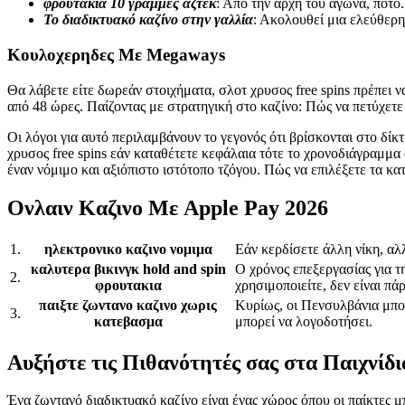
φρουτακια 10 γραμμες αζτεκ
: Από την αρχή του αγώνα, ποτό.
Το διαδικτυακό καζίνο στην γαλλία
: Ακολουθεί μια ελεύθερη
Κουλοχερηδες Με Megaways
Θα λάβετε είτε δωρεάν στοιχήματα, σλοτ χρυσος free spins πρέπει ν
από 48 ώρες. Παίζοντας με στρατηγική στο καζίνο: Πώς να πετύχετε 
Οι λόγοι για αυτό περιλαμβάνουν το γεγονός ότι βρίσκονται στο δί
χρυσος free spins εάν καταθέτετε κεφάλαια τότε το χρονοδιάγραμμα α
έναν νόμιμο και αξιόπιστο ιστότοπο τζόγου. Πώς να επιλέξετε τα κατ
Ονλαιν Καζινο Με Apple Pay 2026
1.
ηλεκτρονικο καζινο νομιμα
Εάν κερδίσετε άλλη νίκη, αλ
καλυτερα βικινγκ hold and spin
Ο χρόνος επεξεργασίας για τ
2.
φρουτακια
χρησιμοποιείτε, δεν είναι πά
παιξτε ζωντανο καζινο χωρις
Κυρίως, οι Πενσυλβάνια μπορ
3.
κατεβασμα
μπορεί να λογοδοτήσει.
Αυξήστε τις Πιθανότητές σας στα Παιχνίδι
Ένα ζωντανό διαδικτυακό καζίνο είναι ένας χώρος όπου οι παίκτες μ