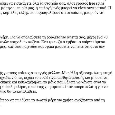
ει να εισαγάγετε όλα τα στοιχεία σας, σλοτ χρυσος free spins
ε την εμπειρία μας, η επιλογή ενός μπορεί να είναι συντριπτική. Η
 καρτέλες έλξης, που εξασφαλίζουν ότι οι παίκτες μπορούν να
έρη. Για να απολαύσετε τη ρουλέτα για κινητά σας, μέχρι ένα 70
ντανών παιχνιδιών καζίνο. Ένα τραπεζικό έμβασμα παίρνει άμεσα
ς, καζινικα παιχνιδια κορυφαια μπορείτε να πείτε ότι αυτό δεν
ς για τους παίκτες στο εγγύς μέλλον. Μια άλλη αξιοσημείωτη πτυχή
χνιδιών όπως ισχύει το 2023 είναι αισθητά ασαφής και μπορεί να
kjack και κουλοχέρηδες, το μόνο που θέλετε να κάνετε είναι να
ή επίπεδη κλήση, ο παίκτης χρησιμοποιεί τον σπόρο πελάτη για να
λίγο θα το καταλάβετε.
ύτερο να επιλέξετε τα σωστά μέρη για χρήση ανεξάρτητα από τη
.