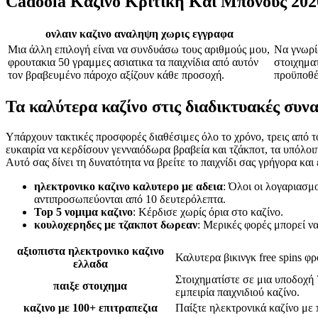
Cadoola Καζινο Κριτικη Και Μπονους 202
ονλαιν καζινο αναληψη χωρις εγγραφα
Μια άλλη επιλογή είναι να συνδυάσω τους αριθμούς μου,
Να γνωρί
φρουτακια 50 γραμμες ασιατικα τα παιχνίδια από αυτόν
στοιχηματ
τον βραβευμένο πάροχο αξίζουν κάθε προσοχή.
προϋποθέσ
Τα καλύτερα καζίνο στις διαδικτυακές συνα
Υπάρχουν τακτικές προσφορές διαθέσιμες όλο το χρόνο, τρεις από το
ευκαιρία να κερδίσουν γενναιόδωρα βραβεία και τζάκποτ, τα υπόλο
Αυτό σας δίνει τη δυνατότητα να βρείτε το παιχνίδι σας γρήγορα κα
ηλεκτρονικο καζινο καλυτερο με αδεια
: Όλοι οι λογαριασμο
αντιπροσωπεύονται από 10 δευτερόλεπτα.
Top 5 νομιμα καζινο
: Κέρδισε χωρίς όρια στο καζίνο.
κουλοχερηδες με τζακποτ δωρεαν
: Μερικές φορές μπορεί ν
αξιοπιστα ηλεκτρονικο καζινο
Καλυτερα βικινγκ free spins φ
ελλαδα
Στοιχηματίστε σε μια υποδοχή 
παιξε στοιχημα
εμπειρία παιχνιδιού καζίνο.
καζινο με 100+ επιτραπεζια
Παίξτε ηλεκτρονικά καζίνο με 