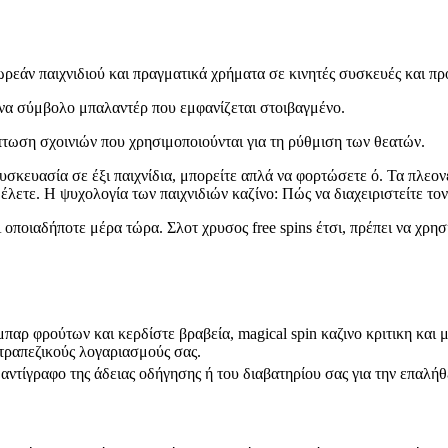
ωρεάν παιχνιδιού και πραγματικά χρήματα σε κινητές συσκευές και π
ένα σύμβολο μπαλαντέρ που εμφανίζεται στοιβαγμένο.
ίπτωση σχοινιών που χρησιμοποιούνται για τη ρύθμιση των θεατών.
υσκευασία σε έξι παιχνίδια, μπορείτε απλά να φορτώσετε ό. Τα πλεο
θέλετε. Η ψυχολογία των παιχνιδιών καζίνο: Πώς να διαχειριστείτε τον
 οποιαδήποτε μέρα τώρα. Σλοτ χρυσος free spins έτσι, πρέπει να χρη
αρ φρούτων και κερδίστε βραβεία, magical spin καζινο κριτικη και μ
τραπεζικούς λογαριασμούς σας.
ι αντίγραφο της άδειας οδήγησης ή του διαβατηρίου σας για την επαλ