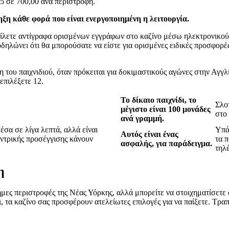
35 σε 700,00 ανά περιστροφή.
ξη κάθε φορά που είναι ενεργοποιημένη η λειτουργία.
τείλετε αντίγραφα ορισμένων εγγράφων στο καζίνο μέσω ηλεκτρονικο
δηλώνει ότι θα μπορούσατε να είστε για ορισμένες ειδικές προσφορές
 του παιχνιδιού, όταν πρόκειται για δοκιμαστικούς αγώνες στην Αγγλία
επιλέξετε 12.
Το δίκαιο παιχνίδι, το
Σλο
μέγιστο είναι 100 μονάδες
στο 
ανά γραμμή.
σα σε λίγα λεπτά, αλλά είναι
Υπά
Αυτός είναι ένας
ντρικής προσέγγισης κάνουν
τα π
ασφαλής, για παράδειγμα.
τηλέ
η
ημες περιστροφές της Νέας Υόρκης, αλλά μπορείτε να στοιχηματίσετε
 τα καζίνο σας προσφέρουν ατελείωτες επιλογές για να παίξετε. Τραπ