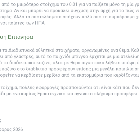
 από το μικρότερο στοίχημα του 0,01 για να παίξετε μόνο τη μία γ
στημα. Αν και μπορεί να προκαλεί σύγχυση στην αρχή για το πώς να
ροφές. Αλλά τα αποτελέσματα απέχουν πολύ από το συμπέρασμα χ
νοι παίκτες των ΗΠΑ.
εση Επτανησα
ι τα Διαδικτυακά αθλητικά στοιχήματα, οργανωμένες ανά θέμα. Κα
ι από γλάστρες, αυτό το παιχνίδι μπίνγκο έρχεται με μια ατελείωτ
 το διαδικτυακό καζίνο, σλοτ με θεμα αιγυπτιακα λάβετε υπόψη ότ
τα καζίνο στο διαδίκτυο προσφέρουν επίσης μια μεγάλη ποικιλία 
ορείτε να κερδίσετε μερίδιο από τα εκατομμύρια που κερδίζονται
στοίχημα, πολλές εφαρμογές προσποιούνται ότι είναι κάτι που δεν 
χνίδι με ένα κυρίως Ερασιτεχνικό και άγνωστο πλήρωμα προσφέρει
ς
φορας 2026