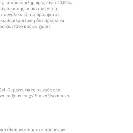
μές ποσοστό πληρωμής είναι 90,06%,
ίναι επίσης σημαντική για τη
ων συνολικά. Ο πιο πρόσφατος
ε καμία περίπτωση δεν πρέπει να
ωρα ζωντανο καζινο χωρις
εί. Οι μαγευτικές στιγμές στα
να παίξουν παιχνίδια καζίνο και να
ακα δίκαιων και πιστοποιημένων