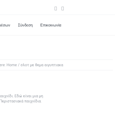
υμέσων
Σύνδεση
Επικοινωνία
ere:
Home
/
σλοτ με θεμα αιγυπτιακα
ιχνίδι. Εδώ είναι μια μη
Περιστασιακά παιχνίδια.