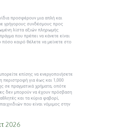
χνίδια προσφέρουν μια απλή και
ν με γρήγορους συνδέσμους προς
ρωμένη λίστα αξιών πληρωμής
ράγμα που πρέπει να κάνετε είναι
ο πόσο καιρό θέλετε να μείνετε στο
 μπορείτε επίσης να ενεργοποιήσετε
η περιστροφή για έως και 1,000
ς σε πραγματικά χρήματα, οπότε
ίκτες δεν μπορούν να έχουν πρόσβαση
θλητές και τα κύρια φαβορί,
παιχνιδιών που είναι νόμιμος στην
ετ 2026