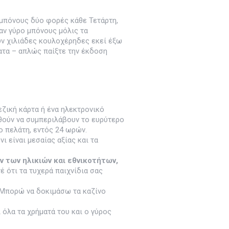
ο μπόνους δύο φορές κάθε Τετάρτη,
ναν γύρο μπόνους μόλις τα
ν χιλιάδες κουλοχέρηδες εκεί έξω
ατα – απλώς παίξτε την έκδοση
εζική κάρτα ή ένα ηλεκτρονικό
θούν να συμπεριλάβουν το ευρύτερο
 πελάτη, εντός 24 ωρών.
ι είναι μεσαίας αξίας και τα
ν των ηλικιών και εθνικοτήτων,
έ ότι τα τυχερά παιχνίδια σας
Μπορώ να δοκιμάσω τα καζίνο
 όλα τα χρήματά του και ο γύρος