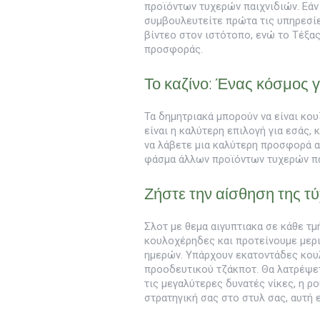
προϊόντων τυχερών παιχνιδιών. Εάν
συμβουλευτείτε πρώτα τις υπηρεσί
βίντεο στον ιστότοπο, ενώ το Τέξα
προσφοράς.
Το καζίνο: Ένας κόσμος 
Τα δημητριακά μπορούν να είναι κου
είναι η καλύτερη επιλογή για εσάς,
να λάβετε μια καλύτερη προσφορά απ
φάσμα άλλων προϊόντων τυχερών πα
Ζήστε την αίσθηση της τύ
Σλοτ με θεμα αιγυπτιακα σε κάθε τμ
κουλοχέρηδες και προτείνουμε μερικ
ημερών. Υπάρχουν εκατοντάδες κουλ
προοδευτικού τζάκποτ. Θα λατρέψετε
τις μεγαλύτερες δυνατές νίκες, η ρ
στρατηγική σας στο στυλ σας, αυτή