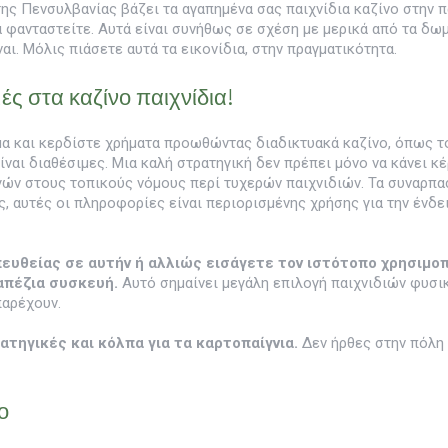
ης Πενσυλβανίας βάζει τα αγαπημένα σας παιχνίδια καζίνο στην π
 φανταστείτε. Αυτά είναι συνήθως σε σχέση με μερικά από τα δωμ
αι. Μόλις πιάσετε αυτά τα εικονίδια, στην πραγματικότητα.
ς στα καζίνο παιχνίδια!
α και κερδίστε χρήματα προωθώντας διαδικτυακά καζίνο, όπως το
ναι διαθέσιμες. Μια καλή στρατηγική δεν πρέπει μόνο να κάνει κ
ών στους τοπικούς νόμους περί τυχερών παιχνιδιών. Τα συναρπα
 αυτές οι πληροφορίες είναι περιορισμένης χρήσης για την ένδει
πευθείας σε αυτήν ή αλλιώς εισάγετε τον ιστότοπο χρησιμο
ραπέζια συσκευή.
Αυτό σημαίνει μεγάλη επιλογή παιχνιδιών φυσι
παρέχουν.
ατηγικές και κόλπα για τα καρτοπαίγνια.
Δεν ήρθες στην πόλη 
ο