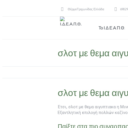
Θέρμο
Τριχωνίδας
Ελλάδα
6982
Το Ι.Δ.Ε.Α.Π.Θ.
σλοτ με θεμα αιγ
σλοτ με θεμα αιγ
Έτσι, σλοτ με θεμα αιγυπτιακα η Μιν
Εξαντλητική επιλογή πολλών καζίνο 
Παίξτε στα πιο συναρπαστ