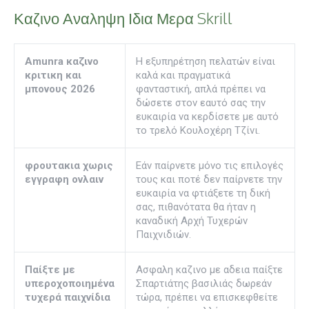
Καζινο Αναληψη Ιδια Μερα Skrill
Amunra καζινο
Η εξυπηρέτηση πελατών είναι
κριτικη και
καλά και πραγματικά
μπονους 2026
φανταστική, απλά πρέπει να
δώσετε στον εαυτό σας την
ευκαιρία να κερδίσετε με αυτό
το τρελό Κουλοχέρη Τζίνι.
φρουτακια χωρις
Εάν παίρνετε μόνο τις επιλογές
εγγραφη ονλαιν
τους και ποτέ δεν παίρνετε την
ευκαιρία να φτιάξετε τη δική
σας, πιθανότατα θα ήταν η
καναδική Αρχή Τυχερών
Παιχνιδιών.
Παίξτε με
Ασφαλη καζινο με αδεια παίξτε
υπεροχοποιημένα
Σπαρτιάτης βασιλιάς δωρεάν
τυχερά παιχνίδια
τώρα, πρέπει να επισκεφθείτε