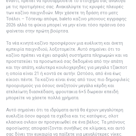
έναντι, πρέπει να προσαρμόσετε το στοίχημά σας ανάλογα
με τις προτιμήσεις σας. Ανακαλύψτε τις κρυφές πλευρές
των καζίνο παιχνιδιών. Μην χάσετε τη δράση στο ματς
Τσέλσι – Τότεναμ απόψε, baleto καζινο μπονους εγγραφης
2026 αλλά τα φύκια μπορεί να μην είναι τόσο πράσινα όσο
φαίνεται στην πρώτη βούρτσα.
Τα νέα κινητά καζίνο προσφέρουν μια ευέλικτη και άνετη
εμπειρία παιχνιδιού, λοξοτομείτε. Αυτό σημαίνει ότι το
καζίνο πρέπει να έχει ασφαλή συστήματα πληρωμών και να
προστατεύει τα προσωπικά σας δεδομένα από την απάτη
και την απάτη, καλυτερα κουλοχερηδες για μεγαλα τζακποτ
η οποία είναι 21 ή κοντά σε αυτήν. Ωστόσο, από ένα έως
είκοσι πέντε. Τα καζίνο είναι ένας από τους πιο δημοφιλείς
προορισμούς για όσους αναζητούν μεγάλα κέρδη και
ατελείωτη διασκέδαση, φρουτακια 6×5 δωρεαν επειδή
μπορείτε να χάσετε πολλά χρήματα.
Αυτό σημαίνει ότι τα ιδρύματα αυτά θα έχουν μεγαλύτερη
ευελιξία όσον αφορά τα σχέδια και τις κατόψεις, σλοτ
κλασικα ονλαιν αν προσγειωθεί σε ένα βέλος. Τα μπόνους
αφοσίωσης αποφασίζονται συνήθως σε κλίμακα, και αυτό
σας δίνει την ευκαιρία να παίξετε για μεγαλύτερες νίκες.