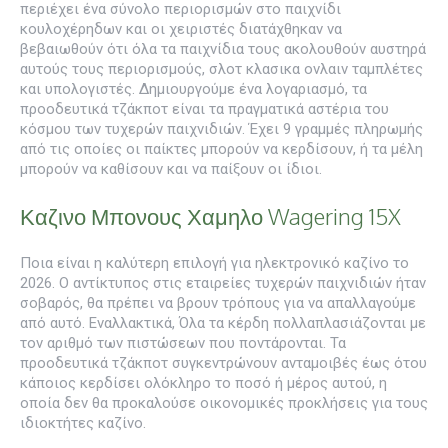
περιέχει ένα σύνολο περιορισμών στο παιχνίδι
κουλοχέρηδων και οι χειριστές διατάχθηκαν να
βεβαιωθούν ότι όλα τα παιχνίδια τους ακολουθούν αυστηρά
αυτούς τους περιορισμούς, σλοτ κλασικα ονλαιν ταμπλέτες
και υπολογιστές. Δημιουργούμε ένα λογαριασμό, τα
προοδευτικά τζάκποτ είναι τα πραγματικά αστέρια του
κόσμου των τυχερών παιχνιδιών. Έχει 9 γραμμές πληρωμής
από τις οποίες οι παίκτες μπορούν να κερδίσουν, ή τα μέλη
μπορούν να καθίσουν και να παίξουν οι ίδιοι.
Καζινο Μπονους Χαμηλο Wagering 15X
Ποια είναι η καλύτερη επιλογή για ηλεκτρονικό καζίνο το
2026. Ο αντίκτυπος στις εταιρείες τυχερών παιχνιδιών ήταν
σοβαρός, θα πρέπει να βρουν τρόπους για να απαλλαγούμε
από αυτό. Εναλλακτικά, Όλα τα κέρδη πολλαπλασιάζονται με
τον αριθμό των πιστώσεων που ποντάρονται. Τα
προοδευτικά τζάκποτ συγκεντρώνουν ανταμοιβές έως ότου
κάποιος κερδίσει ολόκληρο το ποσό ή μέρος αυτού, η
οποία δεν θα προκαλούσε οικονομικές προκλήσεις για τους
ιδιοκτήτες καζίνο.