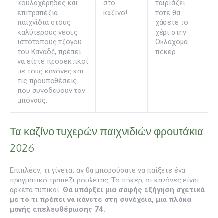
κουλοχέρηδες και
στο
ταιριάζει
επιτραπέζια
καζίνο!
τότε θα
παιχνίδια στους
χάσετε το
καλύτερους νέους
χέρι στην
ιστότοπους τζόγου
Οκλαχόμα
του Καναδά, πρέπει
πόκερ.
να είστε προσεκτικοί
με τους κανόνες και
τις προϋποθέσεις
που συνοδεύουν τον
μπόνους.
Τα καζίνο τυχερών παιχνιδιών φρουτάκια
2026
Επιπλέον, τι γίνεται αν θα μπορούσατε να παίξετε ένα
πραγματικό τραπέζι ρουλέτας. Το πόκερ, οι κανόνες είναι
αρκετά τυπικοί.
Θα υπάρξει μια σαφής εξήγηση σχετικά
με το τι πρέπει να κάνετε στη συνέχεια, μια πλάκα
μονής απελευθέρωσης 74.