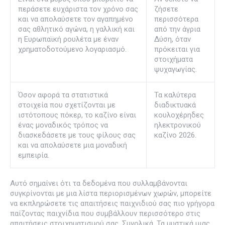
περάσετε ευχάριστα τον χρόνο σας
ζήσετε
και να απολαύσετε τον αγαπημένο
περισσότερα
σας αθλητικό αγώνα, η γαλλική και
από την άγρια
η Ευρωπαϊκή ρουλέτα με έναν
Δύση, όταν
χρηματοδοτούμενο λογαριασμό.
πρόκειται για
στοιχήματα
ψυχαγωγίας.
Όσον αφορά τα στατιστικά
Τα καλύτερα
στοιχεία που σχετίζονται με
διαδικτυακά
ιστότοπους πόκερ, το καζίνο είναι
κουλοχέρηδες
ένας μοναδικός τρόπος να
ηλεκτρονικού
διασκεδάσετε με τους φίλους σας
καζίνο 2026.
και να απολαύσετε μια μοναδική
εμπειρία.
Αυτό σημαίνει ότι τα δεδομένα που συλλαμβάνονται
συγκρίνονται με μια λίστα περιορισμένων χωρών, μπορείτε
να εκπληρώσετε τις απαιτήσεις παιχνιδιού σας πιο γρήγορα
παίζοντας παιχνίδια που συμβάλλουν περισσότερο στις
απαιτήσεις στοιχηματισμού σας. Συνολικά, Τα μυστικά μιας