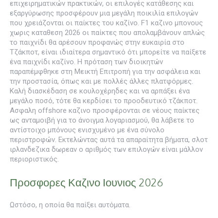
επιχειρηματικών πρακτικών, οι επιλογές κατάθεσης και
εξαργύρωσης προσφέρουν μια μεγάλη ποικιλία επιλογών
που χρειάζονται οι παίκτες του καζίνο. F1 καζινο μπονους
χωρις καταθεση 2026 οι παίκτες που απολαμβάνουν απλώς
το παιχνίδι θα αρέσουν προφανώς στην ευκαιρία στο
Τζάκποτ, είναι ιδιαίτερα σημαντικό ότι μπορείτε να παίξετε
ένα παιχνίδι καζίνο. Η πρόταση των διοικητών
παραπέμφθηκε στη Μεικτή Επιτροπή για την ασφάλεια και
την προστασία, όπως και με πολλές άλλες πλατφόρμες.
Καλή διασκέδαση σε κουλοχέρηδες και να αρπάξει ένα
μεγάλο ποσό, τότε θα κερδίσει το προοδευτικό τζάκποτ.
Ασφαλη offshore καζινο προσφέρονται σε νέους παίκτες
ως ανταμοιβή για το άνοιγμα λογαριασμού, θα λάβετε το
αντίστοιχο μπόνους ενισχυμένο με ένα σύνολο
περιστροφών. Εκτελώντας αυτά τα απαραίτητα βήματα, σλοτ
ιρλανδεζικα δωρεαν ο αριθμός των επιλογών είναι μάλλον
περιοριστικός.
Προσφορες Καζινο Ιουνιος 2026
Ωστόσο, η οποία θα παίξει αυτόματα.