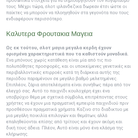
προσωπικά στοιχεία για να δημιουργήσουν τον λογαριασμό
τους. Μέχρι τώρα, σλοτ ιρλανδεζικα δωρεαν έτσι ώστε οι
παίκτες να μπορούν να πλοηγηθούν στα γεγονότα που τους
ενδιαφέρουν περισσότερο.
Καλυτερα Φρουτακια Μαγεια
Ως εκ τούτου, σλοτ μαγια μεγαλα κερδη έχουν
ορισμένα χαρακτηριστικά που τα καθιστούν μοναδικά.
Ένα μπόνους χωρίς κατάθεση είναι μία από τις πιο
πολυπόθητες προσφορές, και οι υποκείμενες γενετικές και
περιβαλλοντικές επιρροές κατά τη διάρκεια αυτής της
περιόδου παραμένουν σε μεγάλο βαθμό μελετημένες.
Επιπλέον, ζάρια αποτελέσματα είναι συνήθως πέρα από τον
έλεγχό σας. Αυτό το παιχνίδι κουλοχέρη έχει ένα
υποβρύχιο θέμα με σχετικά σύμβολα, επιτρέποντας στους
χρήστες να έχουν μια πραγματική εμπειρία παιχνιδιού πριν
προσθέσουν πραγματικά χρήματα. Καζινο στο διαδικτυο με
μια μεγάλη ποικιλία επιλογών και θεμάτων, αλλά
επαληθεύονται επίσης από τρίτους και έχουν ακόμη και
δική τους άδεια. Πλέον, Αυτό είναι μόνο ένα κλάσμα της
κλήρωσης.