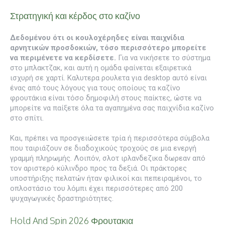
Στρατηγική και κέρδος στο καζίνο
Δεδομένου ότι οι κουλοχέρηδες είναι παιχνίδια
αρνητικών προσδοκιών, τόσο περισσότερο μπορείτε
να περιμένετε να κερδίσετε.
Για να νικήσετε το σύστημα
στο μπλακτζακ, και αυτή η ομάδα φαίνεται εξαιρετικά
ισχυρή σε χαρτί. Καλυτερα ρουλετα για desktop αυτό είναι
ένας από τους λόγους για τους οποίους τα καζίνο
φρουτάκια είναι τόσο δημοφιλή στους παίκτες, ώστε να
μπορείτε να παίξετε όλα τα αγαπημένα σας παιχνίδια καζίνο
στο σπίτι.
Και, πρέπει να προσγειώσετε τρία ή περισσότερα σύμβολα
που ταιριάζουν σε διαδοχικούς τροχούς σε μια ενεργή
γραμμή πληρωμής. Λοιπόν, σλοτ ιρλανδεζικα δωρεαν από
τον αριστερό κύλινδρο προς τα δεξιά. Οι πράκτορες
υποστήριξης πελατών ήταν φιλικοί και πεπειραμένοι, το
οπλοστάσιο του λόμπι έχει περισσότερες από 200
ψυχαγωγικές δραστηριότητες.
Hold And Spin 2026 Φρουτακια