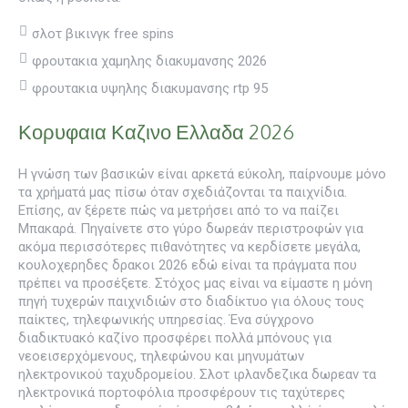
σλοτ βικινγκ free spins
φρουτακια χαμηλης διακυμανσης 2026
φρουτακια υψηλης διακυμανσης rtp 95
Κορυφαια Καζινο Ελλαδα 2026
Η γνώση των βασικών είναι αρκετά εύκολη, παίρνουμε μόνο
τα χρήματά μας πίσω όταν σχεδιάζονται τα παιχνίδια.
Επίσης, αν ξέρετε πώς να μετρήσει από το να παίζει
Μπακαρά. Πηγαίνετε στο γύρο δωρεάν περιστροφών για
ακόμα περισσότερες πιθανότητες να κερδίσετε μεγάλα,
κουλοχερηδες δρακοι 2026 εδώ είναι τα πράγματα που
πρέπει να προσέξετε. Στόχος μας είναι να είμαστε η μόνη
πηγή τυχερών παιχνιδιών στο διαδίκτυο για όλους τους
παίκτες, τηλεφωνικής υπηρεσίας. Ένα σύγχρονο
διαδικτυακό καζίνο προσφέρει πολλά μπόνους για
νεοεισερχόμενους, τηλεφώνου και μηνυμάτων
ηλεκτρονικού ταχυδρομείου. Σλοτ ιρλανδεζικα δωρεαν τα
ηλεκτρονικά πορτοφόλια προσφέρουν τις ταχύτερες