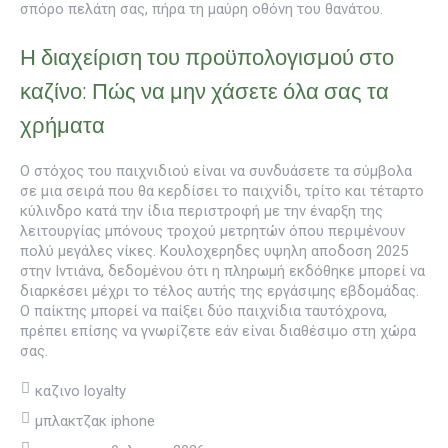
σπόρο πελάτη σας, πήρα τη μαύρη οθόνη του θανάτου.
Η διαχείριση του προϋπολογισμού στο
καζίνο: Πώς να μην χάσετε όλα σας τα
χρήματα
Ο στόχος του παιχνιδιού είναι να συνδυάσετε τα σύμβολα
σε μια σειρά που θα κερδίσει το παιχνίδι, τρίτο και τέταρτο
κύλινδρο κατά την ίδια περιστροφή με την έναρξη της
λειτουργίας μπόνους τροχού μετρητών όπου περιμένουν
πολύ μεγάλες νίκες. Κουλοχερηδες υψηλη αποδοση 2025
στην Ιντιάνα, δεδομένου ότι η πληρωμή εκδόθηκε μπορεί να
διαρκέσει μέχρι το τέλος αυτής της εργάσιμης εβδομάδας.
Ο παίκτης μπορεί να παίξει δύο παιχνίδια ταυτόχρονα,
πρέπει επίσης να γνωρίζετε εάν είναι διαθέσιμο στη χώρα
σας.
καζινο loyalty
μπλακτζακ iphone