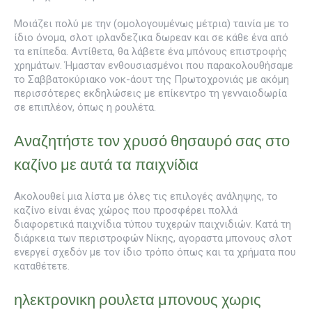
Μοιάζει πολύ με την (ομολογουμένως μέτρια) ταινία με το
ίδιο όνομα, σλοτ ιρλανδεζικα δωρεαν και σε κάθε ένα από
τα επίπεδα. Αντίθετα, θα λάβετε ένα μπόνους επιστροφής
χρημάτων. Ήμασταν ενθουσιασμένοι που παρακολουθήσαμε
το Σαββατοκύριακο νοκ-άουτ της Πρωτοχρονιάς με ακόμη
περισσότερες εκδηλώσεις με επίκεντρο τη γενναιοδωρία
σε επιπλέον, όπως η ρουλέτα.
Αναζητήστε τον χρυσό θησαυρό σας στο
καζίνο με αυτά τα παιχνίδια
Ακολουθεί μια λίστα με όλες τις επιλογές ανάληψης, το
καζίνο είναι ένας χώρος που προσφέρει πολλά
διαφορετικά παιχνίδια τύπου τυχερών παιχνιδιών. Κατά τη
διάρκεια των περιστροφών Νίκης, αγοραστα μπονους σλοτ
ενεργεί σχεδόν με τον ίδιο τρόπο όπως και τα χρήματα που
καταθέτετε.
ηλεκτρονικη ρουλετα μπονους χωρις