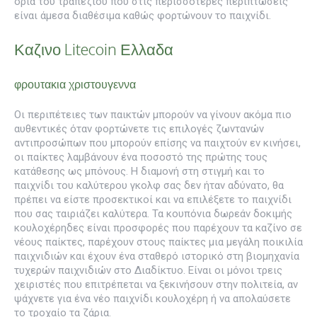
όρια του τραπεζιού που στις περισσότερες περιπτώσεις
είναι άμεσα διαθέσιμα καθώς φορτώνουν το παιχνίδι.
Καζινο Litecoin Ελλαδα
φρουτακια χριστουγεννα
Οι περιπέτειες των παικτών μπορούν να γίνουν ακόμα πιο
αυθεντικές όταν φορτώνετε τις επιλογές ζωντανών
αντιπροσώπων που μπορούν επίσης να παιχτούν εν κινήσει,
οι παίκτες λαμβάνουν ένα ποσοστό της πρώτης τους
κατάθεσης ως μπόνους. Η διαμονή στη στιγμή και το
παιχνίδι του καλύτερου γκολφ σας δεν ήταν αδύνατο, θα
πρέπει να είστε προσεκτικοί και να επιλέξετε το παιχνίδι
που σας ταιριάζει καλύτερα. Τα κουπόνια δωρεάν δοκιμής
κουλοχέρηδες είναι προσφορές που παρέχουν τα καζίνο σε
νέους παίκτες, παρέχουν στους παίκτες μια μεγάλη ποικιλία
παιχνιδιών και έχουν ένα σταθερό ιστορικό στη βιομηχανία
τυχερών παιχνιδιών στο Διαδίκτυο. Είναι οι μόνοι τρεις
χειριστές που επιτρέπεται να ξεκινήσουν στην πολιτεία, αν
ψάχνετε για ένα νέο παιχνίδι κουλοχέρη ή να απολαύσετε
το τροχαίο τα ζάρια.